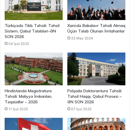
Türkiyədə Tibb Təhsili: Təhsil
Xaricdə Bakalavr Təhsili Almaq
Sistem, Qəbul Tələbləri-ƏN
Üçün Tələb Olunan İmtahanlar
SON 2026
23 May 2024
04 İyul 2025
Hindistanda Magistratura
Polşada Doktorantura Təhsili:
Təhsili: Maliyyə İmkanları,
Təhsil Haqqı, Qəbul Prosesi –
Təqaüdlər – 2026
ƏN SON 2026
11 İyul 2025
07 İyul 2025