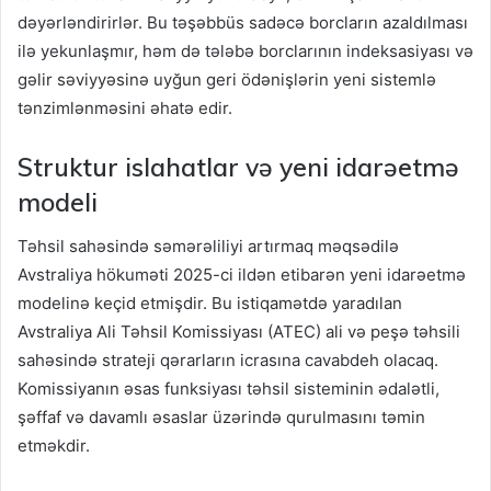
dəyərləndirirlər. Bu təşəbbüs sadəcə borcların azaldılması
ilə yekunlaşmır, həm də tələbə borclarının indeksasiyası və
gəlir səviyyəsinə uyğun geri ödənişlərin yeni sistemlə
tənzimlənməsini əhatə edir.
Struktur islahatlar və yeni idarəetmə
modeli
Təhsil sahəsində səmərəliliyi artırmaq məqsədilə
Avstraliya hökuməti 2025-ci ildən etibarən yeni idarəetmə
modelinə keçid etmişdir. Bu istiqamətdə yaradılan
Avstraliya Ali Təhsil Komissiyası (ATEC) ali və peşə təhsili
sahəsində strateji qərarların icrasına cavabdeh olacaq.
Komissiyanın əsas funksiyası təhsil sisteminin ədalətli,
şəffaf və davamlı əsaslar üzərində qurulmasını təmin
etməkdir.