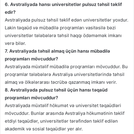
6. Avstraliyada hansı universitetlər pulsuz təhsil təklif
edir?
Avstraliyada pulsuz təhsil təklif edən universitetlər yoxdur.
Lakin təqaüd və mübadilə proqramları vasitəsilə bəzi
universitetlər tələbələrə təhsil haqqı ödəməmək imkanı
verə bilər.
7. Avstraliyada təhsil almaq üçün hansı mübadilə
proqramları mövcuddur?
Avstraliyada müxtəlif mübadilə proqramları mövcuddur. Bu
proqramlar tələbələrə Avstraliya universitetlərində təhsil
almaq və ölkələrarası təcrübə qazanmaq imkanı verir.
8. Avstraliyada pulsuz təhsil üçün hansı təqaüd
proqramları mövcuddur?
Avstraliyada müxtəlif hökumət və universitet təqaüdləri
mövcuddur. Bunlar arasında Avstraliya hökumətinin təklif
etdiyi təqaüdlər, universitetlər tərəfindən təklif edilən
akademik və sosial təqaüdlər yer alır.