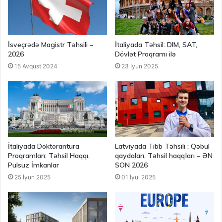
İsveçrədə Magistr Təhsili –
İtaliyada Təhsil: DIM, SAT,
2026
Dövlət Proqramı ilə
15 Avqust 2024
23 İyun 2025
İtaliyada Doktorantura
Latviyada Tibb Təhsili : Qəbul
Proqramları: Təhsil Haqqı,
qaydaları, Təhsil haqqları – ƏN
Pulsuz İmkanlar
SON 2026
25 İyun 2025
01 İyul 2025