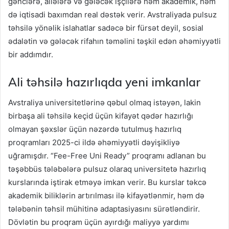
gənclərə, ailələrə və gələcək işçilərə həm akademik, həm
də iqtisadi baxımdan real dəstək verir. Avstraliyada pulsuz
təhsilə yönəlik islahatlar sadəcə bir fürsət deyil, sosial
ədalətin və gələcək rifahın təməlini təşkil edən əhəmiyyətli
bir addımdır.
Ali təhsilə hazırlıqda yeni imkanlar
Avstraliya universitetlərinə qəbul olmaq istəyən, lakin
birbaşa ali təhsilə keçid üçün kifayət qədər hazırlığı
olmayan şəxslər üçün nəzərdə tutulmuş hazırlıq
proqramları 2025-ci ildə əhəmiyyətli dəyişikliyə
uğramışdır. “Fee-Free Uni Ready” proqramı adlanan bu
təşəbbüs tələbələrə pulsuz olaraq universitetə hazırlıq
kurslarında iştirak etməyə imkan verir. Bu kurslar təkcə
akademik biliklərin artırılması ilə kifayətlənmir, həm də
tələbənin təhsil mühitinə adaptasiyasını sürətləndirir.
Dövlətin bu proqram üçün ayırdığı maliyyə yardımı