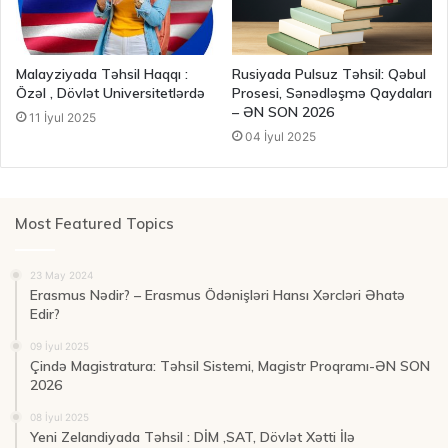
Malayziyada Təhsil Haqqı :
Rusiyada Pulsuz Təhsil: Qəbul
Özəl , Dövlət Universitetlərdə
Prosesi, Sənədləşmə Qaydaları
– ƏN SON 2026
11 İyul 2025
04 İyul 2025
Most Featured Topics
23 May 2024
Erasmus Nədir? – Erasmus Ödənişləri Hansı Xərcləri Əhatə
Edir?
09 İyul 2025
Çində Magistratura: Təhsil Sistemi, Magistr Proqramı-ƏN SON
2026
08 İyul 2025
Yeni Zelandiyada Təhsil : DİM ,SAT, Dövlət Xətti İlə