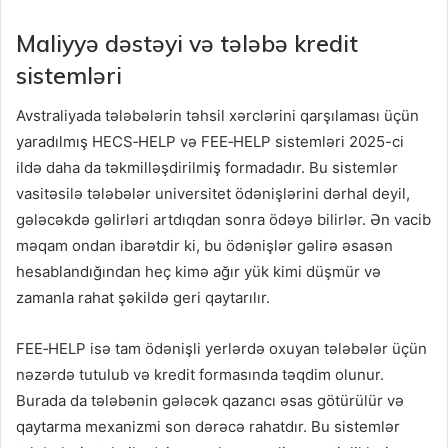
Maliyyə dəstəyi və tələbə kredit
sistemləri
Avstraliyada tələbələrin təhsil xərclərini qarşılaması üçün
yaradılmış HECS‑HELP və FEE‑HELP sistemləri 2025-ci
ildə daha da təkmilləşdirilmiş formadadır. Bu sistemlər
vasitəsilə tələbələr universitet ödənişlərini dərhal deyil,
gələcəkdə gəlirləri artdıqdan sonra ödəyə bilirlər. Ən vacib
məqam ondan ibarətdir ki, bu ödənişlər gəlirə əsasən
hesablandığından heç kimə ağır yük kimi düşmür və
zamanla rahat şəkildə geri qaytarılır.
FEE‑HELP isə tam ödənişli yerlərdə oxuyan tələbələr üçün
nəzərdə tutulub və kredit formasında təqdim olunur.
Burada da tələbənin gələcək qazancı əsas götürülür və
qaytarma mexanizmi son dərəcə rahatdır. Bu sistemlər