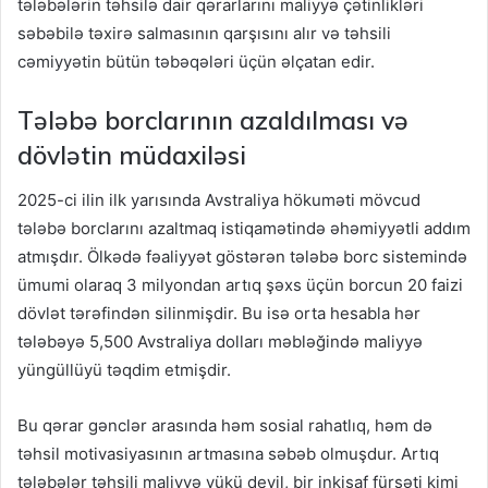
tələbələrin təhsilə dair qərarlarını maliyyə çətinlikləri
səbəbilə təxirə salmasının qarşısını alır və təhsili
cəmiyyətin bütün təbəqələri üçün əlçatan edir.
Tələbə borclarının azaldılması və
dövlətin müdaxiləsi
2025-ci ilin ilk yarısında Avstraliya hökuməti mövcud
tələbə borclarını azaltmaq istiqamətində əhəmiyyətli addım
atmışdır. Ölkədə fəaliyyət göstərən tələbə borc sistemində
ümumi olaraq 3 milyondan artıq şəxs üçün borcun 20 faizi
dövlət tərəfindən silinmişdir. Bu isə orta hesabla hər
tələbəyə 5,500 Avstraliya dolları məbləğində maliyyə
yüngüllüyü təqdim etmişdir.
Bu qərar gənclər arasında həm sosial rahatlıq, həm də
təhsil motivasiyasının artmasına səbəb olmuşdur. Artıq
tələbələr təhsili maliyyə yükü deyil, bir inkişaf fürsəti kimi