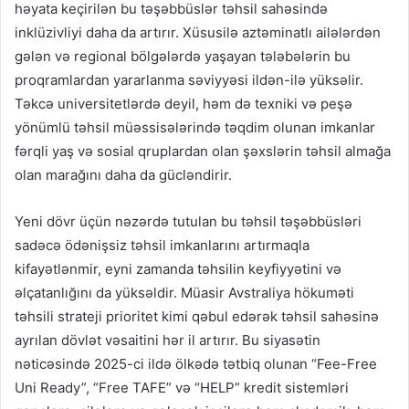
həyata keçirilən bu təşəbbüslər təhsil sahəsində
inklüzivliyi daha da artırır. Xüsusilə aztəminatlı ailələrdən
gələn və regional bölgələrdə yaşayan tələbələrin bu
proqramlardan yararlanma səviyyəsi ildən-ilə yüksəlir.
Təkcə universitetlərdə deyil, həm də texniki və peşə
yönümlü təhsil müəssisələrində təqdim olunan imkanlar
fərqli yaş və sosial qruplardan olan şəxslərin təhsil almağa
olan marağını daha da gücləndirir.
Yeni dövr üçün nəzərdə tutulan bu təhsil təşəbbüsləri
sadəcə ödənişsiz təhsil imkanlarını artırmaqla
kifayətlənmir, eyni zamanda təhsilin keyfiyyətini və
əlçatanlığını da yüksəldir. Müasir Avstraliya hökuməti
təhsili strateji prioritet kimi qəbul edərək təhsil sahəsinə
ayrılan dövlət vəsaitini hər il artırır. Bu siyasətin
nəticəsində 2025-ci ildə ölkədə tətbiq olunan “Fee-Free
Uni Ready”, “Free TAFE” və “HELP” kredit sistemləri