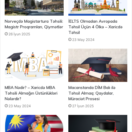
Norveçdə Magistartura Təhsili:
İELTS Olmadan Avropada
Magistr Proqramları, Qiymətlər
Təhsil Üçün 4 Ölkə – Xaricdə
Təhsil
26 İyun 2025
23 May 2024
MBA Nədir? – Xaricdə MBA
Macarıstanda DİM Balı ilə
Təhsili Almağın Üstünlükləri
Təhsil Almaq: Qaydalar,
Nələrdir?
Müraciət Prosesi
23 May 2024
27 İyun 2025