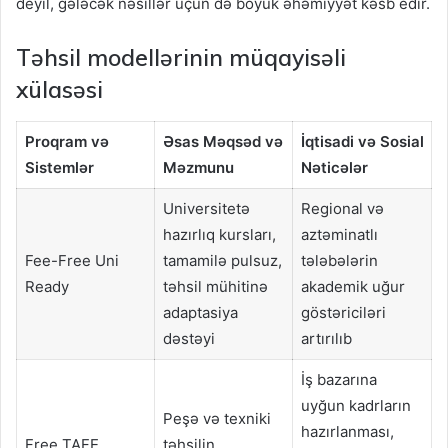
deyil, gələcək nəsillər üçün də böyük əhəmiyyət kəsb edir.
Təhsil modellərinin müqayisəli
xülasəsi
Proqram və
Əsas Məqsəd və
İqtisadi və Sosial
Sistemlər
Məzmunu
Nəticələr
Universitetə
Regional və
hazırlıq kursları,
aztəminatlı
Fee-Free Uni
tamamilə pulsuz,
tələbələrin
Ready
təhsil mühitinə
akademik uğur
adaptasiya
göstəriciləri
dəstəyi
artırılıb
İş bazarına
uyğun kadrların
Peşə və texniki
hazırlanması,
Free TAFE
təhsilin