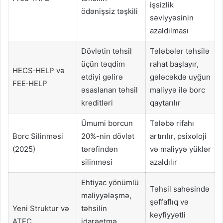
işsizlik
ödənişsiz təşkili
səviyyəsinin
azaldılması
Dövlətin təhsil
Tələbələr təhsilə
üçün təqdim
rahat başlayır,
HECS‑HELP və
etdiyi gəlirə
gələcəkdə uyğun
FEE‑HELP
əsaslanan təhsil
maliyyə ilə borc
kreditləri
qaytarılır
Ümumi borcun
Tələbə rifahı
Borc Silinməsi
20%-nin dövlət
artırılır, psixoloji
(2025)
tərəfindən
və maliyyə yüklər
silinməsi
azaldılır
Ehtiyac yönümlü
Təhsil sahəsində
maliyyələşmə,
şəffaflıq və
Yeni Struktur və
təhsilin
keyfiyyətli
ATEC
idarəetmə