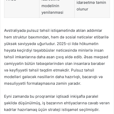
idarəetmə təmin
modelinin
olunur
yenilənməsi
Avstraliyada pulsuz təhsil istiqamətində atılan addımlar
həm struktur baxımından, həm də sosial nəticələr etibarilə
yüksək səviyyədə uğurludur. 2025-ci ildə hökumətin
həyata keçirdiyi təşəbbüslər nəticəsində minlərlə insan
təhsil imkanlarına daha asan çıxış əldə edib. Əsas məqsəd
cəmiyyətin bütün təbəqələrindən olan insanlara bərabər
və keyfiyyətli təhsil təqdim etməkdir. Pulsuz təhsil
modelləri gələcək nəsillərin daha hazırlıqlı, bacarıqlı və
məsuliyyətli formalaşmasına zəmin yaradır.
Eyni zamanda bu proqramlar iqtisadi inkişafla paralel
şəkildə düşünülmüş, iş bazarının ehtiyaclarına cavab verən
kadrlar hazırlamaq üçün strateji istiqamət seçilmişdir.