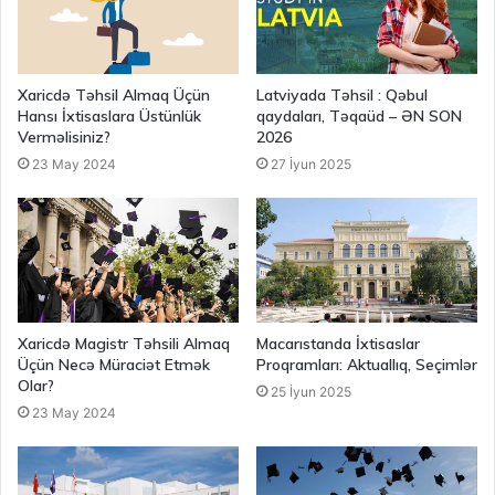
Xaricdə Təhsil Almaq Üçün
Latviyada Təhsil : Qəbul
Hansı İxtisaslara Üstünlük
qaydaları, Təqaüd – ƏN SON
Verməlisiniz?
2026
23 May 2024
27 İyun 2025
Xaricdə Magistr Təhsili Almaq
Macarıstanda İxtisaslar
Üçün Necə Müraciət Etmək
Proqramları: Aktuallıq, Seçimlər
Olar?
25 İyun 2025
23 May 2024