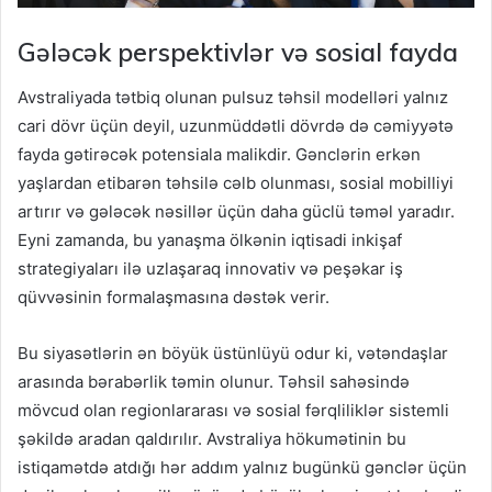
Gələcək perspektivlər və sosial fayda
Avstraliyada tətbiq olunan pulsuz təhsil modelləri yalnız
cari dövr üçün deyil, uzunmüddətli dövrdə də cəmiyyətə
fayda gətirəcək potensiala malikdir. Gənclərin erkən
yaşlardan etibarən təhsilə cəlb olunması, sosial mobilliyi
artırır və gələcək nəsillər üçün daha güclü təməl yaradır.
Eyni zamanda, bu yanaşma ölkənin iqtisadi inkişaf
strategiyaları ilə uzlaşaraq innovativ və peşəkar iş
qüvvəsinin formalaşmasına dəstək verir.
Bu siyasətlərin ən böyük üstünlüyü odur ki, vətəndaşlar
arasında bərabərlik təmin olunur. Təhsil sahəsində
mövcud olan regionlararası və sosial fərqliliklər sistemli
şəkildə aradan qaldırılır. Avstraliya hökumətinin bu
istiqamətdə atdığı hər addım yalnız bugünkü gənclər üçün