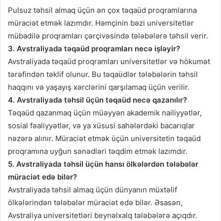
Pulsuz təhsil almaq üçün ən çox təqaüd proqramlarına
müraciət etmək lazımdır. Həmçinin bəzi universitetlər
mübadilə proqramları çərçivəsində tələbələrə təhsil verir.
3. Avstraliyada təqaüd proqramları necə işləyir?
Avstraliyada təqaüd proqramları universitetlər və hökumət
tərəfindən təklif olunur. Bu təqaüdlər tələbələrin təhsil
haqqını və yaşayış xərclərini qarşılamaq üçün verilir.
4. Avstraliyada təhsil üçün təqaüd necə qazanılır?
Təqaüd qazanmaq üçün müəyyən akademik nailiyyətlər,
sosial fəaliyyətlər, və ya xüsusi sahələrdəki bacarıqlar
nəzərə alınır. Müraciət etmək üçün universitetin təqaüd
proqramına uyğun sənədləri təqdim etmək lazımdır.
5. Avstraliyada təhsil üçün hansı ölkələrdən tələbələr
müraciət edə bilər?
Avstraliyada təhsil almaq üçün dünyanın müxtəlif
ölkələrindən tələbələr müraciət edə bilər. Əsasən,
Avstraliya universitetləri beynəlxalq tələbələrə açıqdır.