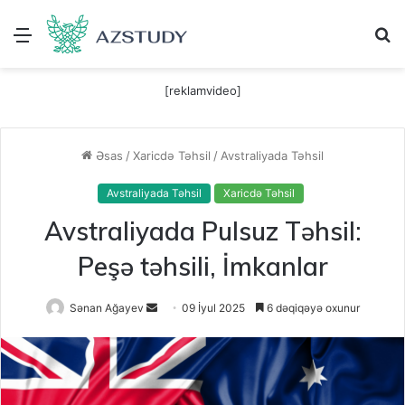
Menu
A
[reklamvideo]
Əsas
/
Xaricdə Təhsil
/
Avstraliyada Təhsil
Avstraliyada Təhsil
Xaricdə Təhsil
Avstraliyada Pulsuz Təhsil:
Peşə təhsili, İmkanlar
Send
Sənan Ağayev
09 İyul 2025
6 dəqiqəyə oxunur
an
email