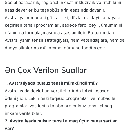
Sosial bərabərlik, regional inkişaf, inklüzivlik və rifah kimi
əsas dəyərlər bu təşəbbüslərin əsasında dayanır.
Avstraliya nümunəsi göstərir ki, dövlət dəstəyi ilə həyata
keçirilən təhsil proqramları, sadəcə fərdi deyil, ümummilli
rifahın da formalaşmasında əsas amildir. Bu baxımdan
Avstraliyanın təhsil strategiyası, həm vətəndaşlara, həm də
dünya ölkələrinə mükəmməl nümunə təqdim edir.
Ən Çox Verilən Suallar
1. Avstraliyada pulsuz təhsil mümkündürmü?
Avstraliyada dövlət universitetlərində təhsil əsasən
ödənişlidir. Lakin bəzi təqaüd proqramları və mübadilə
proqramları vasitəsilə tələbələrə pulsuz təhsil almaq
imkanı verilə bilər.
2. Avstraliyada pulsuz təhsil almaq üçün hansı şərtlər
var?