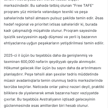
mərkəzindədir. Bu sahədə tətbiq olunan “Free TAFE”
proqramı yüz minlərlə vətəndaşın texniki və peşə
sahələrində təhsil almasını pulsuz şəkildə təmin edir. Əsas
hədəf regional və prioritet ixtisas sahələridir ki, burada
kadr çatışmazlığı müşahidə olunur. Proqram sayəsində
işsizlik səviyyəsinin aşağı düşməsi və yerli iş bazarının
ehtiyaclarına uyğun peşəkarların yetişdirilməsi təmin edilir.
2025-ci il üçün bu təşəbbüs daha da genişlənmiş və
təxminən 600,000 nəfərin qeydiyyatı qeydə alınmışdır.
Hökumət gələcək illər üçün bu sayın daha da artırılmasını
planlaşdırır. Peşə təhsili alan şəxslər tədris müddətində
müasir avadanlıqlarla təmin olunmuş tədris mərkəzlərində
təcrübə keçirlər. Nəticədə onlar yalnız nəzəri deyil, praktiki
biliklərə də yiyələnərək əmək bazarına hazır vəziyyətdə
çıxırlar. Bu təşəbbüs Avstraliyanın iqtisadi gələcəyinin
güclənməsində əsas amillərdən biri hesab olunur.