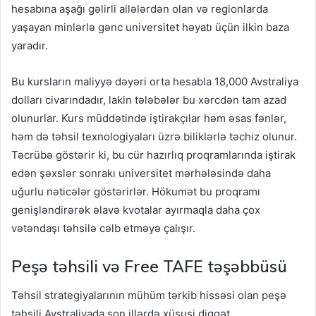
hesabına aşağı gəlirli ailələrdən olan və regionlarda
yaşayan minlərlə gənc universitet həyatı üçün ilkin baza
yaradır.
Bu kursların maliyyə dəyəri orta hesabla 18,000 Avstraliya
dolları civarındadır, lakin tələbələr bu xərcdən tam azad
olunurlar. Kurs müddətində iştirakçılar həm əsas fənlər,
həm də təhsil texnologiyaları üzrə biliklərlə təchiz olunur.
Təcrübə göstərir ki, bu cür hazırlıq proqramlarında iştirak
edən şəxslər sonrakı universitet mərhələsində daha
uğurlu nəticələr göstərirlər. Hökumət bu proqramı
genişləndirərək əlavə kvotalar ayırmaqla daha çox
vətəndaşı təhsilə cəlb etməyə çalışır.
Peşə təhsili və Free TAFE təşəbbüsü
Təhsil strategiyalarının mühüm tərkib hissəsi olan peşə
təhsili Avstraliyada son illərdə xüsusi diqqət