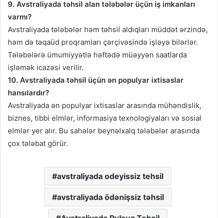
9. Avstraliyada təhsil alan tələbələr üçün iş imkanları
varmı?
Avstraliyada tələbələr həm təhsil aldıqları müddət ərzində,
həm də təqaüd proqramları çərçivəsində işləyə bilərlər.
Tələbələrə ümumiyyətlə həftədə müəyyən saatlarda
işləmək icazəsi verilir.
10. Avstraliyada təhsil üçün ən populyar ixtisaslar
hansılardır?
Avstraliyada ən populyar ixtisaslar arasında mühəndislik,
biznes, tibbi elmlər, informasiya texnologiyaları və sosial
elmlər yer alır. Bu sahələr beynəlxalq tələbələr arasında
çox tələbat görür.
avstraliyada odeyissiz tehsil
avstraliyada ödənişsiz təhsil
Avstraliyada Pulsuz Tehsil