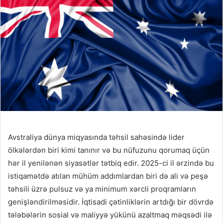
Avstraliya dünya miqyasında təhsil sahəsində lider
ölkələrdən biri kimi tanınır və bu nüfuzunu qorumaq üçün
hər il yenilənən siyasətlər tətbiq edir. 2025-ci il ərzində bu
istiqamətdə atılan mühüm addımlardan biri də ali və peşə
təhsili üzrə pulsuz və ya minimum xərcli proqramların
genişləndirilməsidir. İqtisadi çətinliklərin artdığı bir dövrdə
tələbələrin sosial və maliyyə yükünü azaltmaq məqsədi ilə