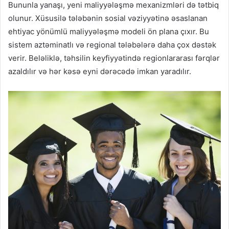
Bununla yanaşı, yeni maliyyələşmə mexanizmləri də tətbiq
olunur. Xüsusilə tələbənin sosial vəziyyətinə əsaslanan
ehtiyac yönümlü maliyyələşmə modeli ön plana çıxır. Bu
sistem aztəminatlı və regional tələbələrə daha çox dəstək
verir. Beləliklə, təhsilin keyfiyyətində regionlararası fərqlər
azaldılır və hər kəsə eyni dərəcədə imkan yaradılır.