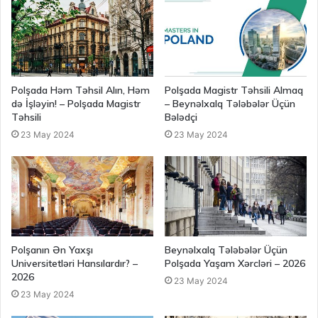
Polşada Həm Təhsil Alın, Həm
Polşada Magistr Təhsili Almaq
də İşləyin! – Polşada Magistr
– Beynəlxalq Tələbələr Üçün
Təhsili
Bələdçi
23 May 2024
23 May 2024
Polşanın Ən Yaxşı
Beynəlxalq Tələbələr Üçün
Universitetləri Hansılardır? –
Polşada Yaşam Xərcləri – 2026
2026
23 May 2024
23 May 2024