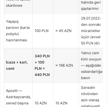
halında geri
skarbowa
qaytarılmır
29.07.2022-
Yaşayış
dən sonrakı
kartının (
karta
100 PLN
≈ 45 AZN
müraciətlər
pobytu
)
üçün (əvvəl
hazırlanması
50 PLN idi)
Yalnız cəm
340 PLN
kimi oxuyun
İcazə + kart,
+ 100
≈ 198 AZN
— aşağıdakı
cəmi
PLN =
xəbərdarlığa
440 PLN
baxın
Sənədin
Apostil —
növündən
Azərbaycanda,
asılı olaraq
sənəd başına
10 AZN
10 AZN
səlahiyyətli