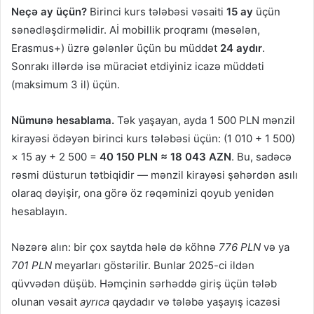
Neçə ay üçün?
Birinci kurs tələbəsi vəsaiti
15 ay
üçün
sənədləşdirməlidir. Aİ mobillik proqramı (məsələn,
Erasmus+) üzrə gələnlər üçün bu müddət
24 aydır
.
Sonrakı illərdə isə müraciət etdiyiniz icazə müddəti
(maksimum 3 il) üçün.
Nümunə hesablama.
Tək yaşayan, ayda 1 500 PLN mənzil
kirayəsi ödəyən birinci kurs tələbəsi üçün: (1 010 + 1 500)
× 15 ay + 2 500 =
40 150 PLN ≈ 18 043 AZN
. Bu, sadəcə
rəsmi düsturun tətbiqidir — mənzil kirayəsi şəhərdən asılı
olaraq dəyişir, ona görə öz rəqəminizi qoyub yenidən
hesablayın.
Nəzərə alın: bir çox saytda hələ də köhnə
776 PLN
və ya
701 PLN
meyarları göstərilir. Bunlar 2025-ci ildən
qüvvədən düşüb. Həmçinin sərhəddə giriş üçün tələb
olunan vəsait
ayrıca
qaydadır və tələbə yaşayış icazəsi