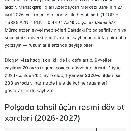
aiddir. Manat qarşılıqları Azərbaycan Mərkəzi Bankının 27
iyul 2026-cı il rəsmi məzənnəsi ilə hesablanıb (1 EUR =
1,9385 AZN; 1 PLN = 0,4494 AZN) və yalnız
təxminidir
.
Müraciətdən əvvəl məbləğləri Bakıdakı Polşa səfirliyinin və
seçdiyiniz universitetin öz rəsmi saytından mütləq bir daha
yoxlayın — rüsumlar il ərzində dəyişə bilər.
Diqqət: viza haqqı son iki ildə iki dəfə artıb. Əvvəllər
yayılmış
70 avro
rəqəmi çoxdan qüvvədən düşüb; 1 iyun
2024-cü ildən 135 avro olub,
1 yanvar 2026-cı ildən isə
200 avrodur
. İnternetdə hələ də köhnə rəqəmləri
göstərən çoxlu sayt var.
Polşada təhsil üçün rəsmi dövlət
xərcləri (2026-2027)