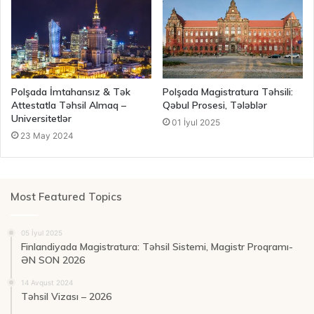
Polşada İmtahansız & Tək
Polşada Magistratura Təhsili:
Attestatla Təhsil Almaq –
Qəbul Prosesi, Tələblər
Universitetlər
01 İyul 2025
23 May 2024
Most Featured Topics
05 İyul 2025
Finlandiyada Magistratura: Təhsil Sistemi, Magistr Proqramı-
ƏN SON 2026
14 Avqust 2024
Təhsil Vizası – 2026