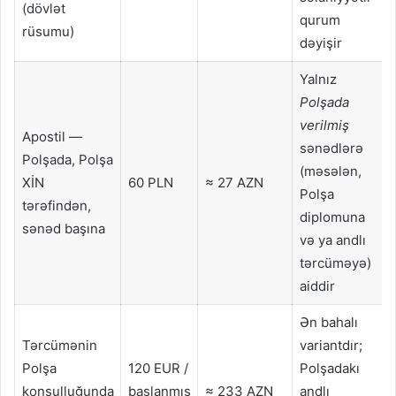
(dövlət
qurum
rüsumu)
dəyişir
Yalnız
Polşada
verilmiş
Apostil —
sənədlərə
Polşada, Polşa
(məsələn,
XİN
60 PLN
≈ 27 AZN
Polşa
tərəfindən,
diplomuna
sənəd başına
və ya andlı
tərcüməyə)
aiddir
Ən bahalı
Tərcümənin
variantdır;
Polşa
120 EUR /
Polşadakı
konsulluğunda
başlanmış
≈ 233 AZN
andlı