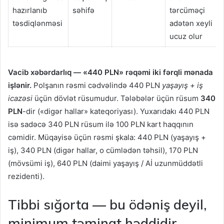
hazırlanıb
səhifə
tərcüməçi
təsdiqlənməsi
adətən xeyli
ucuz olur
Vacib xəbərdarlıq — «440 PLN» rəqəmi iki fərqli mənada
işlənir.
Polşanın rəsmi cədvəlində 440 PLN
yaşayış + iş
icazəsi
üçün dövlət rüsumudur. Tələbələr üçün rüsum
340
PLN
-dir («digər hallar» kateqoriyası). Yuxarıdakı 440 PLN
isə sadəcə 340 PLN rüsum ilə 100 PLN kart haqqının
cəmidir. Müqayisə üçün rəsmi şkala: 440 PLN (yaşayış +
iş), 340 PLN (digər hallar, o cümlədən təhsil), 170 PLN
(mövsümi iş), 640 PLN (daimi yaşayış / Aİ uzunmüddətli
rezidenti).
Tibbi sığorta — bu ödəniş deyil,
minimum təminat həddidir