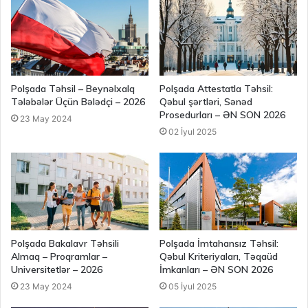
Polşada Təhsil – Beynəlxalq
Polşada Attestatla Təhsil:
Tələbələr Üçün Bələdçi – 2026
Qəbul şərtləri, Sənəd
Prosedurları – ƏN SON 2026
23 May 2024
02 İyul 2025
Polşada Bakalavr Təhsili
Polşada İmtahansız Təhsil:
Almaq – Proqramlar –
Qəbul Kriteriyaları, Təqaüd
Universitetlər – 2026
İmkanları – ƏN SON 2026
23 May 2024
05 İyul 2025