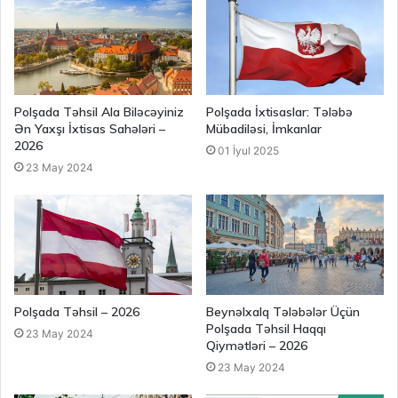
Polşada Təhsil Ala Biləcəyiniz
Polşada İxtisaslar: Tələbə
Ən Yaxşı İxtisas Sahələri –
Mübadiləsi, İmkanlar
2026
01 İyul 2025
23 May 2024
Polşada Təhsil – 2026
Beynəlxalq Tələbələr Üçün
Polşada Təhsil Haqqı
23 May 2024
Qiymətləri – 2026
23 May 2024