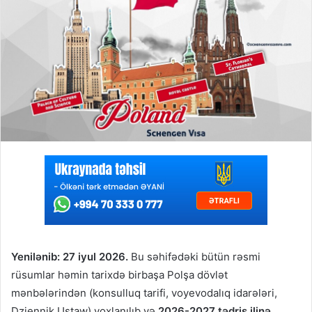
Yenilənib: 27 iyul 2026.
Bu səhifədəki bütün rəsmi
rüsumlar həmin tarixdə birbaşa Polşa dövlət
mənbələrindən (konsulluq tarifi, voyevodalıq idarələri,
Dziennik Ustaw) yoxlanılıb və
2026-2027 tədris ilinə