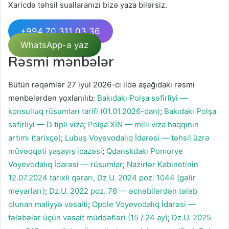
Xaricdə təhsil suallaranızı bizə yaza bilərsiz.
+994 70 311 03 36
WhatsApp-a yaz
Rəsmi mənbələr
Bütün rəqəmlər 27 iyul 2026-cı ildə aşağıdakı rəsmi
mənbələrdən yoxlanılıb:
Bakıdakı Polşa səfirliyi —
konsulluq rüsumları tarifi (01.01.2026-dan)
;
Bakıdakı Polşa
səfirliyi — D tipli viza
;
Polşa XİN — milli viza haqqının
artımı (tarixçə)
;
Lubuş Voyevodalıq İdarəsi — təhsil üzrə
müvəqqəti yaşayış icazəsi
;
Qdanskdakı Pomorye
Voyevodalıq İdarəsi — rüsumlar
;
Nazirlər Kabinetinin
12.07.2024 tarixli qərarı, Dz.U. 2024 poz. 1044 (gəlir
meyarları)
;
Dz.U. 2022 poz. 78 — əcnəbilərdən tələb
olunan maliyyə vəsaiti
;
Opole Voyevodalıq İdarəsi —
tələbələr üçün vəsait müddətləri (15 / 24 ay)
;
Dz.U. 2025