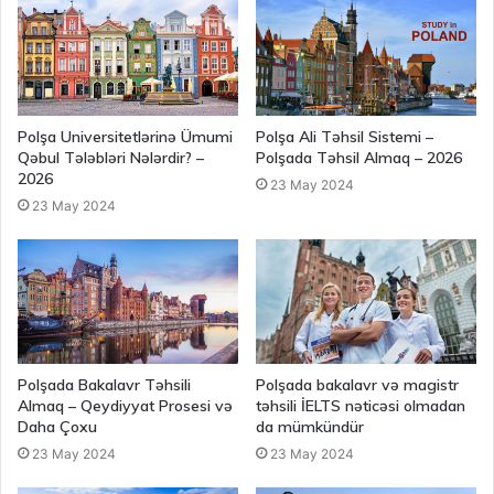
Polşa Universitetlərinə Ümumi
Polşa Ali Təhsil Sistemi –
Qəbul Tələbləri Nələrdir? –
Polşada Təhsil Almaq – 2026
2026
23 May 2024
23 May 2024
Polşada Bakalavr Təhsili
Polşada bakalavr və magistr
Almaq – Qeydiyyat Prosesi və
təhsili İELTS nəticəsi olmadan
Daha Çoxu
da mümkündür
23 May 2024
23 May 2024