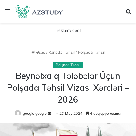
Menu
A
[reklamvideo]
Əsas
/
Xaricdə Təhsil
/
Polşada Təhsil
Polşada Təhsil
Beynəlxalq Tələbələr Üçün
Polşada Təhsil Vizası Xərcləri –
2026
Send
google google
23 May 2024
4 dəqiqəyə oxunur
an
email