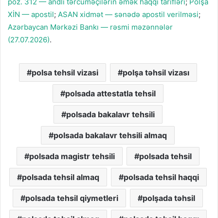
poz. 312 — andlı tərcüməçilərin əmək haqqı tarifləri
;
Polşa
XİN — apostil
;
ASAN xidmət — sənədə apostil verilməsi
;
Azərbaycan Mərkəzi Bankı — rəsmi məzənnələr
(27.07.2026)
.
polsa tehsil vizasi
polşa təhsil vizası
polsada attestatla tehsil
polsada bakalavr tehsili
polsada bakalavr tehsili almaq
polsada magistr tehsili
polsada tehsil
polsada tehsil almaq
polsada tehsil haqqi
polsada tehsil qiymetleri
polşada təhsil