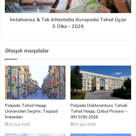
İmtahansız & Tək Attestatla Avropada Təhsil Üçün
5 Ölkə - 2026
Əlaqəli məqalələr
Polşada Təhsil Haqqı:
Polşada Doktorantura Təhsili:
Universitet Seçimi, Təqaüd
Təhsil Haqqı, Qəbul Prosesi –
İmkanları
ƏN SON 2026
02 İyul 2025
07 İyul 2025