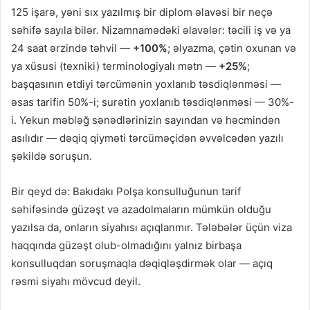
125 işarə, yəni sıx yazılmış bir diplom əlavəsi bir neçə
səhifə sayıla bilər. Nizamnamədəki əlavələr: təcili iş və ya
24 saat ərzində təhvil —
+100%
; əlyazma, çətin oxunan və
ya xüsusi (texniki) terminologiyalı mətn —
+25%
;
başqasının etdiyi tərcümənin yoxlanıb təsdiqlənməsi —
əsas tarifin 50%-i; surətin yoxlanıb təsdiqlənməsi — 30%-
i. Yekun məbləğ sənədlərinizin sayından və həcmindən
asılıdır — dəqiq qiyməti tərcüməçidən əvvəlcədən yazılı
şəkildə soruşun.
Bir qeyd də: Bakıdakı Polşa konsulluğunun tarif
səhifəsində güzəşt və azadolmaların mümkün olduğu
yazılsa da, onların siyahısı açıqlanmır. Tələbələr üçün viza
haqqında güzəşt olub-olmadığını yalnız birbaşa
konsulluqdan soruşmaqla dəqiqləşdirmək olar — açıq
rəsmi siyahı mövcud deyil.