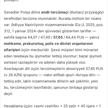
Sənədlər Polşa dilinə
andlı tərcüməçi
(
tłumacz przysięgły
)
tərəfindən tərcümə olunmalıdır. Burada mühüm bir nüans
var: Ədliyyə Nazirliyinin nizamnaməsində (Dz.U. 2025, poz.
312, 1 yanvar 2024-dən qüvvədə) göstərilən tariflər —
səhifə başına 44,07 / 47,49 /
57,65
/ 64,44 PLN — yalnız
məhkəmə, prokurorluq, polis və dövlət orqanlarının
sifarişləri
üçün məcburidir. Şəxsi müştəri kimi müraciət
edən tələbəyə bu qiymətlər
tətbiq olunmur
; bazar qiyməti
sərbəst razılaşdırılır və adətən daha yüksək olur.
Azərbaycan dili üçün tərcüməçilərin əksəriyyəti 57,65 PLN
(≈ 26 AZN) qrupunu — «latın əlifbalı qeyri-Avropa dili» —
tətbiq edir, lakin nizamnamədə dillərin adı çəkilmir, yəni
bu, tərcüməçinin təsnifatıdır, qanunun birbaşa göstərişi
deyil.
Hesablama üçün: rəsmi «səhifə» = 25 sətir × 45 işarə = 1