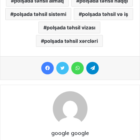
polşada təhsil almaq
polşada təhsil haqqı
polşada təhsil sistemi
polşada təhsil və iş
polşada təhsil vizası
polşada təhsil xərcləri
Facebook
Twitter
WhatsApp
Telegram
google google