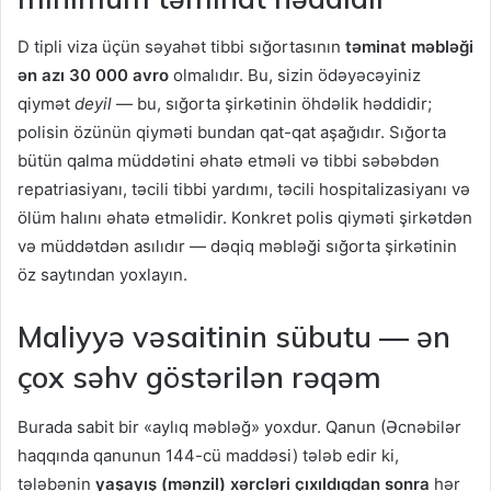
D tipli viza üçün səyahət tibbi sığortasının
təminat məbləği
ən azı 30 000 avro
olmalıdır. Bu, sizin ödəyəcəyiniz
qiymət
deyil
— bu, sığorta şirkətinin öhdəlik həddidir;
polisin özünün qiyməti bundan qat-qat aşağıdır. Sığorta
bütün qalma müddətini əhatə etməli və tibbi səbəbdən
repatriasiyanı, təcili tibbi yardımı, təcili hospitalizasiyanı və
ölüm halını əhatə etməlidir. Konkret polis qiyməti şirkətdən
və müddətdən asılıdır — dəqiq məbləği sığorta şirkətinin
öz saytından yoxlayın.
Maliyyə vəsaitinin sübutu — ən
çox səhv göstərilən rəqəm
Burada sabit bir «aylıq məbləğ» yoxdur. Qanun (Əcnəbilər
haqqında qanunun 144-cü maddəsi) tələb edir ki,
tələbənin
yaşayış (mənzil) xərcləri çıxıldıqdan sonra
hər