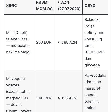
RƏSMI
≈ AZN
XƏRC
QEYD
MƏBLƏĞ
(27.07.2026)
Bakıdakı
Polşa
Milli (D tipli)
səfirliyinin
tələbə vizası
konsulluq
200 EUR
≈ 388 AZN
— müraciətə
tarifi,
baxılma haqqı
01.01.2026-
dan
qüvvədə
Voyevodalıq
Müvəqqəti
idarəsinə
yaşayış
müraciət
icazəsi (təhsil
anında
məqsədi ilə)
340 PLN
≈ 153 AZN
ödənilir;
— dövlət
imtina
rüsumu
opłata