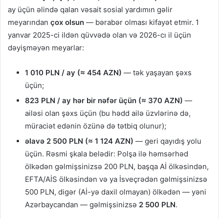
ay üçün əlində qalan vəsait sosial yardımın gəlir
meyarından
çox olsun
— bərabər olması kifayət etmir. 1
yanvar 2025-ci ildən qüvvədə olan və 2026-cı il üçün
dəyişməyən meyarlar:
1 010 PLN / ay (≈ 454 AZN)
— tək yaşayan şəxs
üçün;
823 PLN / ay hər bir nəfər üçün (≈ 370 AZN)
—
ailəsi olan şəxs üçün (bu hədd ailə üzvlərinə də,
müraciət edənin özünə də tətbiq olunur);
əlavə 2 500 PLN (≈ 1 124 AZN)
— geri qayıdış yolu
üçün. Rəsmi şkala belədir: Polşa ilə həmsərhəd
ölkədən gəlmişsinizsə 200 PLN, başqa Aİ ölkəsindən,
EFTA/AİS ölkəsindən və ya İsveçrədən gəlmişsinizsə
500 PLN, digər (Aİ-yə daxil olmayan) ölkədən — yəni
Azərbaycandan — gəlmişsinizsə
2 500 PLN
.