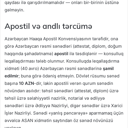
qaydası ilə qarışdırılmamalıdır — onları bir-birinin üstünə
gəlməyin.
Apostil və andlı tərcümə
Azərbaycan Haaqa Apostil Konvensiyasının tərəfidir, ona
görə Azərbaycan rəsmi sənədləri (attestat, diplom, doğum
haqqında şəhadətnamə)
apostil
ilə təsdiqlənir — konsulluq
leqallaşdırması tələb olunmur. Konsulluqda leqallaşdırma
xidməti (40 avro) Azərbaycan rəsmi sənədlərinə
şamil
edilmir
; buna görə ödəniş etməyin. Dövlət rüsumu sənəd
başına
10 AZN
-dir, lakin apostili verən qurum sənədin
növündən asılıdır: təhsil sənədləri (attestat, diplom) üzrə
təhsil üzrə səlahiyyətli nazirlik, notarial və ədliyyə
sənədləri üzrə Ədliyyə Nazirliyi, digər sənədlər üzrə Xarici
İşlər Nazirliyi. Sənədi «yanlış pəncərəyə» aparmamaq üçün
əvvəlcə ASAN xidmətin saytından öz sənəd növünüzü
yoxlayın.