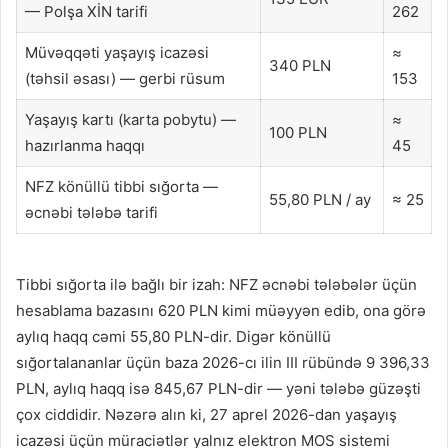
— Polşa XİN tarifi
262
Müvəqqəti yaşayış icazəsi
≈
340 PLN
(təhsil əsası) — gerbi rüsum
153
Yaşayış kartı (karta pobytu) —
≈
100 PLN
hazırlanma haqqı
45
NFZ könüllü tibbi sığorta —
55,80 PLN / ay
≈ 25
əcnəbi tələbə tarifi
Tibbi sığorta ilə bağlı bir izah: NFZ əcnəbi tələbələr üçün
hesablama bazasını 620 PLN kimi müəyyən edib, ona görə
aylıq haqq cəmi 55,80 PLN-dir. Digər könüllü
sığortalananlar üçün baza 2026-cı ilin III rübündə 9 396,33
PLN, aylıq haqq isə 845,67 PLN-dir — yəni tələbə güzəşti
çox ciddidir. Nəzərə alın ki, 27 aprel 2026-dan yaşayış
icazəsi üçün müraciətlər yalnız elektron MOS sistemi