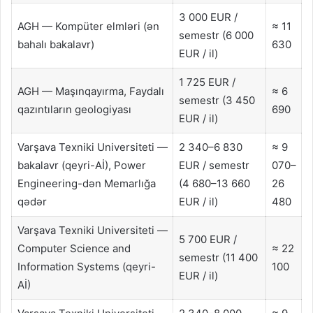
3 000 EUR /
AGH — Kompüter elmləri (ən
≈ 11
semestr (6 000
bahalı bakalavr)
630
EUR / il)
1 725 EUR /
AGH — Maşınqayırma, Faydalı
≈ 6
semestr (3 450
qazıntıların geologiyası
690
EUR / il)
Varşava Texniki Universiteti —
2 340–6 830
≈ 9
bakalavr (qeyri-Aİ), Power
EUR / semestr
070–
Engineering-dən Memarlığa
(4 680–13 660
26
qədər
EUR / il)
480
Varşava Texniki Universiteti —
5 700 EUR /
Computer Science and
≈ 22
semestr (11 400
Information Systems (qeyri-
100
EUR / il)
Aİ)