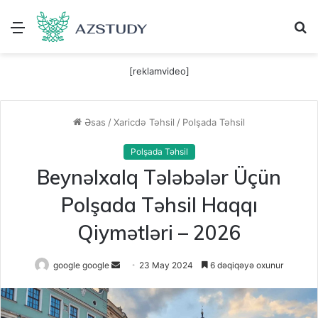
Menu
A
[reklamvideo]
Əsas
/
Xaricdə Təhsil
/
Polşada Təhsil
Polşada Təhsil
Beynəlxalq Tələbələr Üçün
Polşada Təhsil Haqqı
Qiymətləri – 2026
Send
google google
23 May 2024
6 dəqiqəyə oxunur
an
email