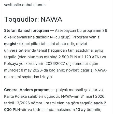
vasitəsilə qəbul olunur.
Təqaüdlər: NAWA
Stefan Banach proqramı
— Azərbaycan bu proqramın 36
ölkəlik siyahısına daxildir (4-cü qrup). Proqram yalnız
magistr
(ikinci pillə) təhsilini əhatə edir, dövlət
universitetlərində təhsil haqqından tam azadolma, aylıq
təqaüd (elan olunmuş məbləğ 2 500 PLN ≈ 1 120 AZN) və
Polşaya yol xərci verir. 2026/2027 qış semestri üçün
müraciət 8 may 2026-da bağlanıb; növbəti çağırışı NAWA-
nın rəsmi saytından izləyin.
General Anders proqramı
— polyak mənşəli şəxslər və
Karta Polaka sahibləri üçündür. NAWA-nın 31 mart 2026
tarixli 13/2026 nömrəli rəsmi elanına görə təqaüd
ayda 2
000 PLN
-dir və tədris ilində maksimum
10 ay
ödənilir,