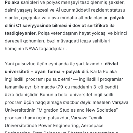
Polaka
sahibləri və polyak mənşəyi təsdiqlənmiş şəxslər,
daimi yaşayış icazəsi və Aİ uzunmüddətli rezident statusu
olanlar, qaçqınlar və əlavə müdafiə altında olanlar,
polyak
dilini C1 səviyyəsində bilməsini dövlət sertifikatı ilə
təsdiqləyənlər
, Polşa vətəndaşının həyat yoldaşı və birinci
dərəcəli qohumları, bəzi müvəqqəti icazə sahibləri,
həmçinin NAWA təqaüdçüləri.
Yəni pulsuzluq üçün eyni anda üç şərt lazımdır:
dövlət
universiteti + əyani forma + polyak dili
. Karta Polaka
ingilisdilli proqramı pulsuz etmir — ingilisdilli proqramlar
tamamilə ayrı bir maddə (79-cu maddənin 3-cü bəndi)
üzrə ödənişlidir. Bununla belə, universitet ingilisdilli
proqram üçün haqq almağa
məcbur deyil
: məsələn Varşava
Universitetinin “Migration Studies and New Societies”
proqramı hamı üçün pulsuzdur, Varşava Texniki
Universitetində Power Engineering, Aerospace