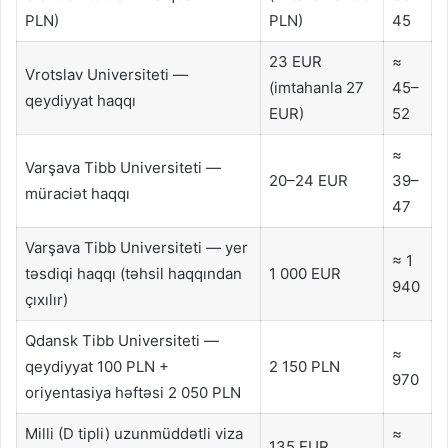
PLN)
PLN)
45
23 EUR
≈
Vrotslav Universiteti —
(imtahanla 27
45–
qeydiyyat haqqı
EUR)
52
≈
Varşava Tibb Universiteti —
20–24 EUR
39–
müraciət haqqı
47
Varşava Tibb Universiteti — yer
≈ 1
təsdiqi haqqı (təhsil haqqından
1 000 EUR
940
çıxılır)
Qdansk Tibb Universiteti —
≈
qeydiyyat 100 PLN +
2 150 PLN
970
oriyentasiya həftəsi 2 050 PLN
Milli (D tipli) uzunmüddətli viza
≈
135 EUR