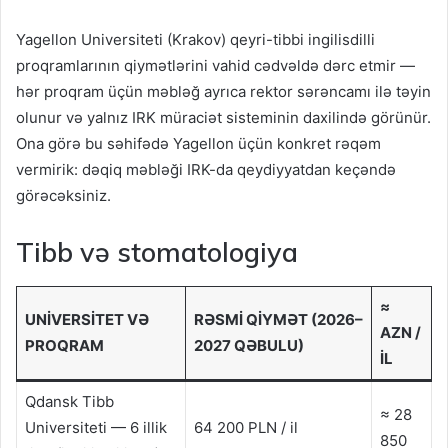
Yagellon Universiteti (Krakov) qeyri-tibbi ingilisdilli
proqramlarının qiymətlərini vahid cədvəldə dərc etmir —
hər proqram üçün məbləğ ayrıca rektor sərəncamı ilə təyin
olunur və yalnız IRK müraciət sisteminin daxilində görünür.
Ona görə bu səhifədə Yagellon üçün konkret rəqəm
vermirik: dəqiq məbləği IRK-da qeydiyyatdan keçəndə
görəcəksiniz.
Tibb və stomatologiya
≈
UNIVERSITET VƏ
RƏSMI QIYMƏT (2026–
AZN /
PROQRAM
2027 QƏBULU)
IL
Qdansk Tibb
≈ 28
Universiteti — 6 illik
64 200 PLN / il
850