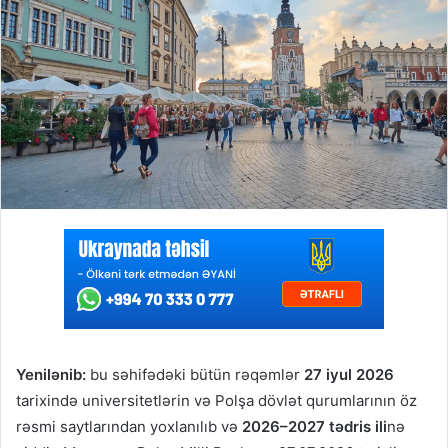
Yenilənib:
bu səhifədəki bütün rəqəmlər
27 iyul 2026
tarixində universitetlərin və Polşa dövlət qurumlarının öz
rəsmi saytlarından yoxlanılıb və
2026–2027 tədris ili
nə