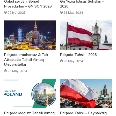
Qəbul şərtləri, Sənəd
Ən Yaxşı İxtisas Sahələri –
Prosedurları – ƏN SON 2026
2026
02 İyul 2025
23 May 2024
Polşada İmtahansız & Tək
Polşada Təhsil – 2026
Attestatla Təhsil Almaq –
23 May 2024
Universitetlər
23 May 2024
Polşada Magistr Təhsili Almaq
Polşada Təhsil – Beynəlxalq