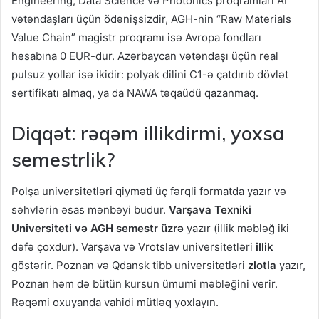
Engineering, Data Science və Photonics proqramları Aİ
vətəndaşları üçün ödənişsizdir, AGH-nin “Raw Materials
Value Chain” magistr proqramı isə Avropa fondları
hesabına 0 EUR-dur. Azərbaycan vətəndaşı üçün real
pulsuz yollar isə ikidir: polyak dilini C1-ə çatdırıb dövlət
sertifikatı almaq, ya da NAWA təqaüdü qazanmaq.
Diqqət: rəqəm illikdirmi, yoxsa
semestrlik?
Polşa universitetləri qiyməti üç fərqli formatda yazır və
səhvlərin əsas mənbəyi budur.
Varşava Texniki
Universiteti və AGH semestr üzrə
yazır (illik məbləğ iki
dəfə çoxdur). Varşava və Vrotslav universitetləri
illik
göstərir. Poznan və Qdansk tibb universitetləri
zlotla
yazır,
Poznan həm də bütün kursun ümumi məbləğini verir.
Rəqəmi oxuyanda vahidi mütləq yoxlayın.