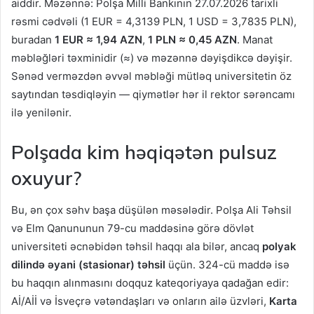
aiddir. Məzənnə: Polşa Milli Bankının 27.07.2026 tarixli
rəsmi cədvəli (1 EUR = 4,3139 PLN, 1 USD = 3,7835 PLN),
buradan
1 EUR ≈ 1,94 AZN
,
1 PLN ≈ 0,45 AZN
. Manat
məbləğləri təxminidir (≈) və məzənnə dəyişdikcə dəyişir.
Sənəd verməzdən əvvəl məbləği mütləq universitetin öz
saytından təsdiqləyin — qiymətlər hər il rektor sərəncamı
ilə yenilənir.
Polşada kim həqiqətən pulsuz
oxuyur?
Bu, ən çox səhv başa düşülən məsələdir. Polşa Ali Təhsil
və Elm Qanununun 79-cu maddəsinə görə dövlət
universiteti əcnəbidən təhsil haqqı ala bilər, ancaq
polyak
dilində əyani (stasionar) təhsil
üçün. 324-cü maddə isə
bu haqqın alınmasını doqquz kateqoriyaya qadağan edir:
Aİ/Aİİ və İsveçrə vətəndaşları və onların ailə üzvləri,
Karta