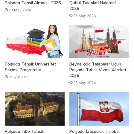
Polşada Təhsil Almaq – 2026
Qəbul Tələbləri Nələrdir? –
2026
23 May 2024
23 May 2024
Polşada Təhsil: Universitet
Beynəlxalq Tələbələr Üçün
Seçimi, Proqramlar
Polşada Təhsil Vizası Xərcləri –
2026
01 İyul 2025
23 May 2024
Polşada Tibb Təhsili:
Polşada İxtisaslar: Tələbə