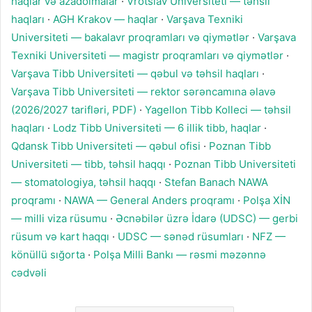
haqlar və azadolmalar
·
Vrotslav Universiteti — təhsil
haqları
·
AGH Krakov — haqlar
·
Varşava Texniki
Universiteti — bakalavr proqramları və qiymətlər
·
Varşava
Texniki Universiteti — magistr proqramları və qiymətlər
·
Varşava Tibb Universiteti — qəbul və təhsil haqları
·
Varşava Tibb Universiteti — rektor sərəncamına əlavə
(2026/2027 tarifləri, PDF)
·
Yagellon Tibb Kolleci — təhsil
haqları
·
Lodz Tibb Universiteti — 6 illik tibb, haqlar
·
Qdansk Tibb Universiteti — qəbul ofisi
·
Poznan Tibb
Universiteti — tibb, təhsil haqqı
·
Poznan Tibb Universiteti
— stomatologiya, təhsil haqqı
·
Stefan Banach NAWA
proqramı
·
NAWA — General Anders proqramı
·
Polşa XİN
— milli viza rüsumu
·
Əcnəbilər üzrə İdarə (UDSC) — gerbi
rüsum və kart haqqı
·
UDSC — sənəd rüsumları
·
NFZ —
könüllü sığorta
·
Polşa Milli Bankı — rəsmi məzənnə
cədvəli