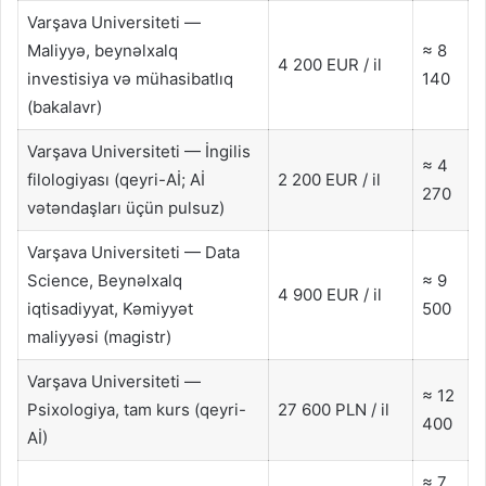
Varşava Universiteti —
Maliyyə, beynəlxalq
≈ 8
4 200 EUR / il
investisiya və mühasibatlıq
140
(bakalavr)
Varşava Universiteti — İngilis
≈ 4
filologiyası (qeyri-Aİ; Aİ
2 200 EUR / il
270
vətəndaşları üçün pulsuz)
Varşava Universiteti — Data
Science, Beynəlxalq
≈ 9
4 900 EUR / il
iqtisadiyyat, Kəmiyyət
500
maliyyəsi (magistr)
Varşava Universiteti —
≈ 12
Psixologiya, tam kurs (qeyri-
27 600 PLN / il
400
Aİ)
≈ 7