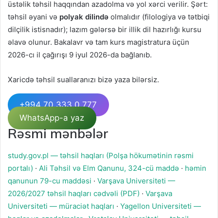
üstəlik təhsil haqqından azadolma və yol xərci verilir. Şərt:
təhsil əyani və
polyak dilində
olmalıdır (filologiya və tətbiqi
dilçilik istisnadır); lazım gələrsə bir illik dil hazırlığı kursu
əlavə olunur. Bakalavr və tam kurs magistratura üçün
2026-cı il çağırışı 9 iyul 2026-da bağlanıb.
Xaricdə təhsil suallaranızı bizə yaza bilərsiz.
+994 70 333 0 777
WhatsApp-a yaz
Rəsmi mənbələr
study.gov.pl — təhsil haqları (Polşa hökumətinin rəsmi
portalı)
·
Ali Təhsil və Elm Qanunu, 324-cü maddə
·
həmin
qanunun 79-cu maddəsi
·
Varşava Universiteti —
2026/2027 təhsil haqları cədvəli (PDF)
·
Varşava
Universiteti — müraciət haqları
·
Yagellon Universiteti —