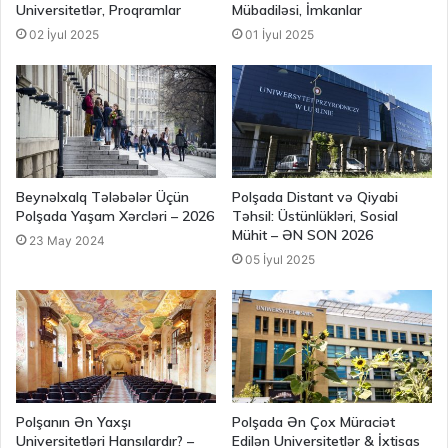
Universitetlər, Proqramlar
Mübadiləsi, İmkanlar
02 İyul 2025
01 İyul 2025
Beynəlxalq Tələbələr Üçün
Polşada Distant və Qiyabi
Polşada Yaşam Xərcləri – 2026
Təhsil: Üstünlükləri, Sosial
Mühit – ƏN SON 2026
23 May 2024
05 İyul 2025
Polşanın Ən Yaxşı
Polşada Ən Çox Müraciət
Universitetləri Hansılardır? –
Edilən Universitetlər & İxtisas