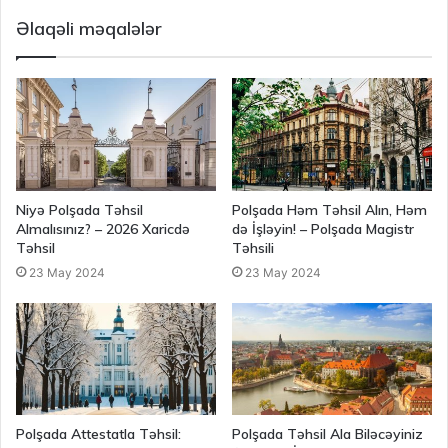
Əlaqəli məqalələr
Niyə Polşada Təhsil
Polşada Həm Təhsil Alın, Həm
Almalısınız? – 2026 Xaricdə
də İşləyin! – Polşada Magistr
Təhsil
Təhsili
23 May 2024
23 May 2024
Polşada Attestatla Təhsil:
Polşada Təhsil Ala Biləcəyiniz