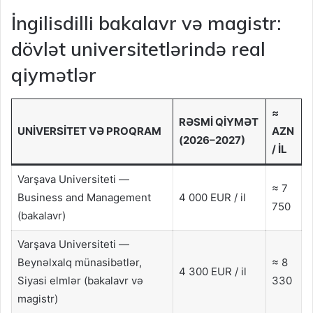
İngilisdilli bakalavr və magistr:
dövlət universitetlərində real
qiymətlər
≈
RƏSMI QIYMƏT
UNIVERSITET VƏ PROQRAM
AZN
(2026–2027)
/ IL
Varşava Universiteti —
≈ 7
Business and Management
4 000 EUR / il
750
(bakalavr)
Varşava Universiteti —
Beynəlxalq münasibətlər,
≈ 8
4 300 EUR / il
Siyasi elmlər (bakalavr və
330
magistr)