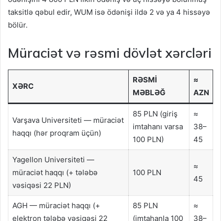
taksitlə qəbul edir, WUM isə ödənişi ildə 2 və ya 4 hissəyə
bölür.
Müraciət və rəsmi dövlət xərcləri
RƏSMI
≈
XƏRC
MƏBLƏĞ
AZN
85 PLN (giriş
≈
Varşava Universiteti — müraciət
imtahanı varsa
38–
haqqı (hər proqram üçün)
100 PLN)
45
Yagellon Universiteti —
≈
müraciət haqqı (+ tələbə
100 PLN
45
vəsiqəsi 22 PLN)
AGH — müraciət haqqı (+
85 PLN
≈
elektron tələbə vəsiqəsi 22
(imtahanla 100
38–