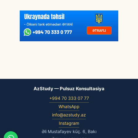
AzStudy — Pulsuz Konsultasiya
+994 70 333 07 77
WhatsApp
info@azstudy.az
Instagram
Əli Mustafayev küç. 6, Bakı