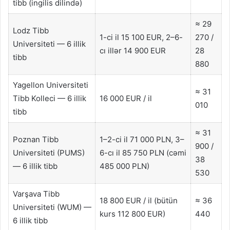
tibb (ingilis dilində)
≈ 29
Lodz Tibb
1-ci il 15 100 EUR, 2–6-
270 /
Universiteti — 6 illik
cı illər 14 900 EUR
28
tibb
880
Yagellon Universiteti
≈ 31
Tibb Kolleci — 6 illik
16 000 EUR / il
010
tibb
≈ 31
Poznan Tibb
1–2-ci il 71 000 PLN, 3–
900 /
Universiteti (PUMS)
6-cı il 85 750 PLN (cəmi
38
— 6 illik tibb
485 000 PLN)
530
Varşava Tibb
18 800 EUR / il (bütün
≈ 36
Universiteti (WUM) —
kurs 112 800 EUR)
440
6 illik tibb