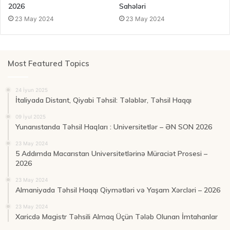
2026
Sahələri
23 May 2024
23 May 2024
Most Featured Topics
24 İyun 2025
İtaliyada Distant, Qiyabi Təhsil: Tələblər, Təhsil Haqqı
09 İyul 2025
Yunanıstanda Təhsil Haqları : Universitetlər – ƏN SON 2026
23 May 2024
5 Addımda Macarıstan Universitetlərinə Müraciət Prosesi –
2026
23 May 2024
Almaniyada Təhsil Haqqı Qiymətləri və Yaşam Xərcləri – 2026
23 May 2024
Xaricdə Magistr Təhsili Almaq Üçün Tələb Olunan İmtahanlar