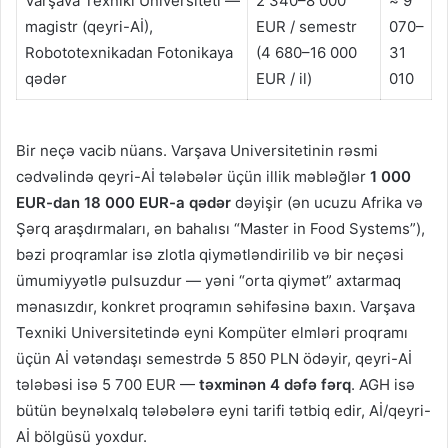
Varşava Texniki Universiteti —
2 340–8 000
≈ 9
magistr (qeyri-Aİ),
EUR / semestr
070–
Robototexnikadan Fotonikaya
(4 680–16 000
31
qədər
EUR / il)
010
Bir neçə vacib nüans. Varşava Universitetinin rəsmi
cədvəlində qeyri-Aİ tələbələr üçün illik məbləğlər
1 000
EUR-dan 18 000 EUR-a qədər
dəyişir (ən ucuzu Afrika və
Şərq araşdırmaları, ən bahalısı “Master in Food Systems”),
bəzi proqramlar isə zlotla qiymətləndirilib və bir neçəsi
ümumiyyətlə pulsuzdur — yəni “orta qiymət” axtarmaq
mənasızdır, konkret proqramın səhifəsinə baxın. Varşava
Texniki Universitetində eyni Kompüter elmləri proqramı
üçün Aİ vətəndaşı semestrdə 5 850 PLN ödəyir, qeyri-Aİ
tələbəsi isə 5 700 EUR —
təxminən 4 dəfə fərq
. AGH isə
bütün beynəlxalq tələbələrə eyni tarifi tətbiq edir, Aİ/qeyri-
Aİ bölgüsü yoxdur.