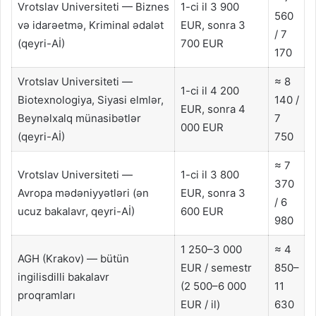
Vrotslav Universiteti — Biznes
1-ci il 3 900
560
və idarəetmə, Kriminal ədalət
EUR, sonra 3
/ 7
(qeyri-Aİ)
700 EUR
170
Vrotslav Universiteti —
≈ 8
1-ci il 4 200
Biotexnologiya, Siyasi elmlər,
140 /
EUR, sonra 4
Beynəlxalq münasibətlər
7
000 EUR
(qeyri-Aİ)
750
≈ 7
Vrotslav Universiteti —
1-ci il 3 800
370
Avropa mədəniyyətləri (ən
EUR, sonra 3
/ 6
ucuz bakalavr, qeyri-Aİ)
600 EUR
980
1 250–3 000
≈ 4
AGH (Krakov) — bütün
EUR / semestr
850–
ingilisdilli bakalavr
(2 500–6 000
11
proqramları
EUR / il)
630