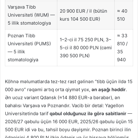
Varşava Tibb
20 900 EUR / il (bütün
≈ 40
Universiteti (WUM) —
kurs 104 500 EUR)
510
5 illik stomatologiya
Poznan Tibb
≈ 33
1–2-ci il 75 250 PLN, 3–
Universiteti (PUMS)
810 /
5-ci il 80 000 PLN (cəmi
— 5 illik
35
390 500 PLN)
stomatologiya
940
Köhnə məlumatlarda tez-tez rast gəlinən “tibb üçün ildə 15
000 avro” rəqəmi artıq orta qiymət yox,
ən aşağı həddir
.
Ən ucuz variant Qdansk (≈14 880 EUR-a bərabər), ən
bahalısı Varşava və Poznandır. Vacib bir detal: Yagellon
Universitetində tarif
qəbul olduğunuz ilə görə sabitlənir
—
2026/27 qəbulu üçün 16 000 EUR, 2025/26 qəbulu üçün 15
500 EUR idi və bu, təhsil boyu dəyişmir. Poznan birinci ilin
ödənişini 4 800 PLN ilkin ödəniş və üç hissəyə bölünmüş