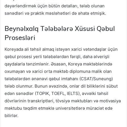
dəyərləndirmək üçün bütün detalları, tələb olunan
sənədləri və praktik məsləhətləri də əhatə etmişik.
Beynəlxalq Tələbələrə Xüsusi Qəbul
Prosesləri
Koreyada ali təhsil almaq istəyən xarici vətəndaşlar üçün
qəbul prosesi yerli tələbələrdən fərqli, daha əlverişli
qaydalarla tənzimlənir. Əsasən, Koreya məktəblərində
oxumayan və xarici orta məktəb diplomuna malik olan
tələbələrdən ənənəvi qəbul imtahanı (CSAT/Suneung)
tələb olunmur. Bunun əvəzində, onlar dil biliklərini sübut
edən sənədlər (TOPIK, TOEFL, IELTS), əvvəlki təhsil
dövrlərinin transkriptləri, tövsiyə məktubları və motivasiya
məktubu təqdim etməklə universitetlərə müraciət edə
bilirlər.