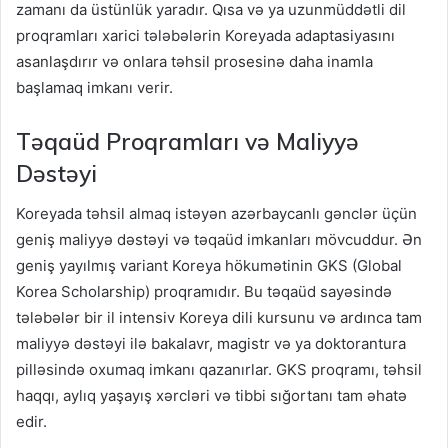
zamanı da üstünlük yaradır. Qısa və ya uzunmüddətli dil
proqramları xarici tələbələrin Koreyada adaptasiyasını
asanlaşdırır və onlara təhsil prosesinə daha inamla
başlamaq imkanı verir.
Təqaüd Proqramları və Maliyyə
Dəstəyi
Koreyada təhsil almaq istəyən azərbaycanlı gənclər üçün
geniş maliyyə dəstəyi və təqaüd imkanları mövcuddur. Ən
geniş yayılmış variant Koreya hökumətinin GKS (Global
Korea Scholarship) proqramıdır. Bu təqaüd sayəsində
tələbələr bir il intensiv Koreya dili kursunu və ardınca tam
maliyyə dəstəyi ilə bakalavr, magistr və ya doktorantura
pilləsində oxumaq imkanı qazanırlar. GKS proqramı, təhsil
haqqı, aylıq yaşayış xərcləri və tibbi sığortanı tam əhatə
edir.