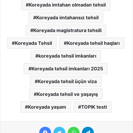
Koreyada imtahan olmadan təhsil
Koreyada imtahansız təhsil
Koreyada magistratura təhsili
Koreyada Təhsil
Koreyada təhsil haqları
koreyada təhsil imkanları
Koreyada təhsil imkanları 2025
Koreyada təhsil üçün viza
Koreyada təhsil və yaşayış
Koreyada yaşam
TOPIK testi
Facebook
Twitter
WhatsApp
Telegram