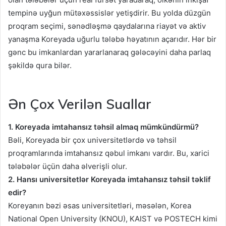
tempinə uyğun mütəxəssislər yetişdirir. Bu yolda düzgün
proqram seçimi, sənədləşmə qaydalarına riayət və aktiv
yanaşma Koreyada uğurlu tələbə həyatının açarıdır. Hər bir
gənc bu imkanlardan yararlanaraq gələcəyini daha parlaq
şəkildə qura bilər.
Ən Çox Verilən Suallar
1. Koreyada imtahansız təhsil almaq mümkündürmü?
Bəli, Koreyada bir çox universitetlərdə və təhsil
proqramlarında imtahansız qəbul imkanı vardır. Bu, xarici
tələbələr üçün daha əlverişli olur.
2. Hansı universitetlər Koreyada imtahansız təhsil təklif
edir?
Koreyanın bəzi əsas universitetləri, məsələn, Korea
National Open University (KNOU), KAIST və POSTECH kimi