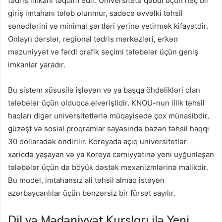
tədris imkanı təqdim edir. Universitetə qəbul üçün heç bir
giriş imtahanı tələb olunmur, sadəcə əvvəlki təhsil
sənədlərini və minimal şərtləri yerinə yetirmək kifayətdir.
Onlayn dərslər, regional tədris mərkəzləri, erkən
məzuniyyət və fərdi qrafik seçimi tələbələr üçün geniş
imkanlar yaradır.
Bu sistem xüsusilə işləyən və ya başqa öhdəlikləri olan
tələbələr üçün olduqca əlverişlidir. KNOU-nun illik təhsil
haqları digər universitetlərlə müqayisədə çox münasibdir,
güzəşt və sosial proqramlar sayəsində bəzən təhsil haqqı
30 dollaradək endirilir. Koreyada açıq universitetlər
xaricdə yaşayan və ya Koreya cəmiyyətinə yeni uyğunlaşan
tələbələr üçün də böyük dəstək mexanizmlərinə malikdir.
Bu model, imtahansız ali təhsil almaq istəyən
azərbaycanlılar üçün bənzərsiz bir fürsət sayılır.
Dil və Mədəniyyət Kursları ilə Yeni