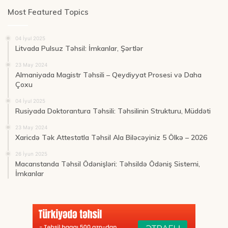
Most Featured Topics
04 İyul 2025
Litvada Pulsuz Təhsil: İmkanlar, Şərtlər
23 May 2024
Almaniyada Magistr Təhsili – Qeydiyyat Prosesi və Daha
Çoxu
04 İyul 2025
Rusiyada Doktorantura Təhsili: Təhsilinin Strukturu, Müddəti
23 May 2024
Xaricdə Tək Attestatla Təhsil Ala Biləcəyiniz 5 Ölkə – 2026
26 İyun 2025
Macarıstanda Təhsil Ödənişləri: Təhsildə Ödəniş Sistemi,
İmkanlar