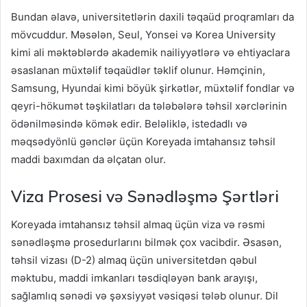
Bundan əlavə, universitetlərin daxili təqaüd proqramları da
mövcuddur. Məsələn, Seul, Yonsei və Korea University
kimi ali məktəblərdə akademik nailiyyətlərə və ehtiyaclara
əsaslanan müxtəlif təqaüdlər təklif olunur. Həmçinin,
Samsung, Hyundai kimi böyük şirkətlər, müxtəlif fondlar və
qeyri-hökumət təşkilatları da tələbələrə təhsil xərclərinin
ödənilməsində kömək edir. Beləliklə, istedadlı və
məqsədyönlü gənclər üçün Koreyada imtahansız təhsil
maddi baxımdan da əlçatan olur.
Viza Prosesi və Sənədləşmə Şərtləri
Koreyada imtahansız təhsil almaq üçün viza və rəsmi
sənədləşmə prosedurlarını bilmək çox vacibdir. Əsasən,
təhsil vizası (D-2) almaq üçün universitetdən qəbul
məktubu, maddi imkanları təsdiqləyən bank arayışı,
sağlamlıq sənədi və şəxsiyyət vəsiqəsi tələb olunur. Dil