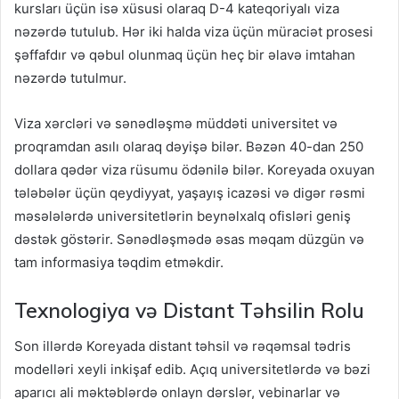
kursları üçün isə xüsusi olaraq D-4 kateqoriyalı viza
nəzərdə tutulub. Hər iki halda viza üçün müraciət prosesi
şəffafdır və qəbul olunmaq üçün heç bir əlavə imtahan
nəzərdə tutulmur.
Viza xərcləri və sənədləşmə müddəti universitet və
proqramdan asılı olaraq dəyişə bilər. Bəzən 40-dan 250
dollara qədər viza rüsumu ödənilə bilər. Koreyada oxuyan
tələbələr üçün qeydiyyat, yaşayış icazəsi və digər rəsmi
məsələlərdə universitetlərin beynəlxalq ofisləri geniş
dəstək göstərir. Sənədləşmədə əsas məqam düzgün və
tam informasiya təqdim etməkdir.
Texnologiya və Distant Təhsilin Rolu
Son illərdə Koreyada distant təhsil və rəqəmsal tədris
modelləri xeyli inkişaf edib. Açıq universitetlərdə və bəzi
aparıcı ali məktəblərdə onlayn dərslər, vebinarlar və