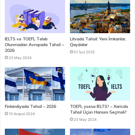
IELTS və TOEFL Tələb
Litvada Təhsil: Yeni İmkanlar,
Olunmadan Avropada Təhsil –
Qaydalar
2026
01 İyul 2025
23 May 2024
Finlandiyada Təhsil – 2026
TOEFL yoxsa IELTS? – Xaricdə
Təhsil Üçün Hansını Seçməli?
15 Avqust 2024
23 May 2024