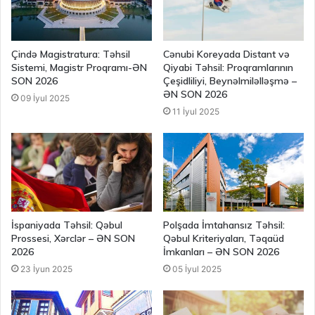
Çində Magistratura: Təhsil
Cənubi Koreyada Distant və
Sistemi, Magistr Proqramı-ƏN
Qiyabi Təhsil: Proqramlarının
SON 2026
Çeşidliliyi, Beynəlmiləlləşmə –
ƏN SON 2026
09 İyul 2025
11 İyul 2025
İspaniyada Təhsil: Qəbul
Polşada İmtahansız Təhsil:
Prossesi, Xərclər – ƏN SON
Qəbul Kriteriyaları, Təqaüd
2026
İmkanları – ƏN SON 2026
23 İyun 2025
05 İyul 2025