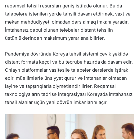
rəqəmsal təhsil resursları geniş istifadə olunur. Bu da
tələbələrə istənilən yerdə təhsili davam etdirmək, vaxt və
məkan məhdudiyyəti olmadan dərs almaq imkanı yaradır.
İmtahansız qəbul olunan tələbələr distant təhsilin
üstünlüklərindən maksimum yararlana bilirlər.
Pandemiya dövründə Koreya təhsil sistemi çevik şəkildə
distant formata keçdi və bu təcrübə hazırda da davam edir.
Onlayn platformalar vasitəsilə tələbələr dərslərdə iştirak
edir, müəllimlərlə ünsiyyət qurur və imtahanlar olmadan
layihə və tapşırıqlarla qiymətləndirilirlər. Rəqəmsal
texnologiyaların tədrisə inteqrasiyası Koreyada imtahansız
təhsil alanlar üçün yeni dövrün imkanlarını açır.