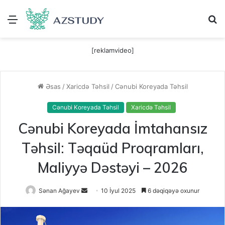
Menu
A
[reklamvideo]
Əsas
/
Xaricdə Təhsil
/
Cənubi Koreyada Təhsil
Cənubi Koreyada Təhsil
Xaricdə Təhsil
Cənubi Koreyada İmtahansız
Təhsil: Təqaüd Proqramları,
Maliyyə Dəstəyi – 2026
Send
Sənan Ağayev
10 İyul 2025
6 dəqiqəyə oxunur
an
email