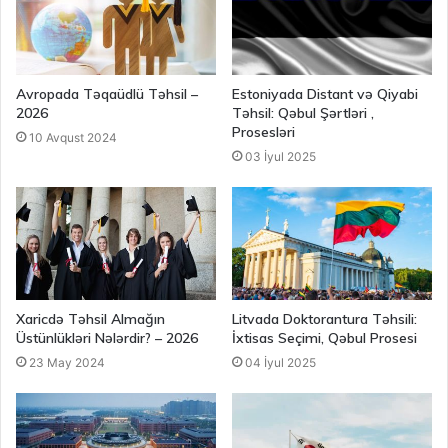
Avropada Təqaüdlü Təhsil –
Estoniyada Distant və Qiyabi
2026
Təhsil: Qəbul Şərtləri ,
Prosesləri
10 Avqust 2024
03 İyul 2025
Xaricdə Təhsil Almağın
Litvada Doktorantura Təhsili:
Üstünlükləri Nələrdir? – 2026
İxtisas Seçimi, Qəbul Prosesi
23 May 2024
04 İyul 2025