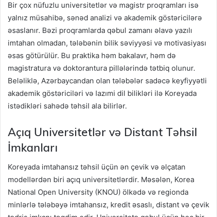
Bir çox nüfuzlu universitetlər və magistr proqramları isə
yalnız müsahibə, sənəd analizi və akademik göstəricilərə
əsaslanır. Bəzi proqramlarda qəbul zamanı əlavə yazılı
imtahan olmadan, tələbənin bilik səviyyəsi və motivasiyası
əsas götürülür. Bu praktika həm bakalavr, həm də
magistratura və doktorantura pillələrində tətbiq olunur.
Beləliklə, Azərbaycandan olan tələbələr sadəcə keyfiyyətli
akademik göstəriciləri və lazımi dil bilikləri ilə Koreyada
istədikləri sahədə təhsil ala bilirlər.
Açıq Universitetlər və Distant Təhsil
İmkanları
Koreyada imtahansız təhsil üçün ən çevik və əlçatan
modellərdən biri açıq universitetlərdir. Məsələn, Korea
National Open University (KNOU) ölkədə və regionda
minlərlə tələbəyə imtahansız, kredit əsaslı, distant və çevik