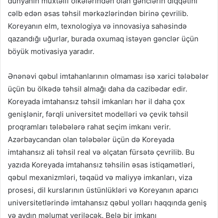
dünyanın müxtəlif ölkələrindən olan gənclərin diqqətini
cəlb edən əsas təhsil mərkəzlərindən birinə çevrilib.
Koreyanın elm, texnologiya və innovasiya sahəsində
qazandığı uğurlar, burada oxumaq istəyən gənclər üçün
böyük motivasiya yaradır.
Ənənəvi qəbul imtahanlarının olmaması isə xarici tələbələr
üçün bu ölkədə təhsil almağı daha da cazibədar edir.
Koreyada imtahansız təhsil imkanları hər il daha çox
genişlənir, fərqli universitet modelləri və çevik təhsil
proqramları tələbələrə rahat seçim imkanı verir.
Azərbaycandan olan tələbələr üçün də Koreyada
imtahansız ali təhsil real və əlçatan fürsətə çevrilib. Bu
yazıda Koreyada imtahansız təhsilin əsas istiqamətləri,
qəbul mexanizmləri, təqaüd və maliyyə imkanları, viza
prosesi, dil kurslarının üstünlükləri və Koreyanın aparıcı
universitetlərində imtahansız qəbul yolları haqqında geniş
və aydın məlumat veriləcək. Belə bir imkanı