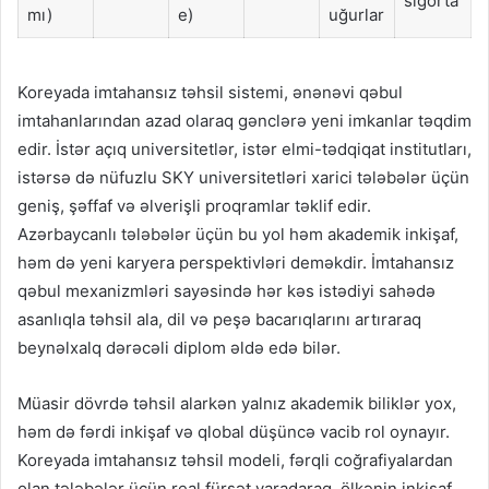
sığorta
mı)
e)
uğurlar
Koreyada imtahansız təhsil sistemi, ənənəvi qəbul
imtahanlarından azad olaraq gənclərə yeni imkanlar təqdim
edir. İstər açıq universitetlər, istər elmi-tədqiqat institutları,
istərsə də nüfuzlu SKY universitetləri xarici tələbələr üçün
geniş, şəffaf və əlverişli proqramlar təklif edir.
Azərbaycanlı tələbələr üçün bu yol həm akademik inkişaf,
həm də yeni karyera perspektivləri deməkdir. İmtahansız
qəbul mexanizmləri sayəsində hər kəs istədiyi sahədə
asanlıqla təhsil ala, dil və peşə bacarıqlarını artıraraq
beynəlxalq dərəcəli diplom əldə edə bilər.
Müasir dövrdə təhsil alarkən yalnız akademik biliklər yox,
həm də fərdi inkişaf və qlobal düşüncə vacib rol oynayır.
Koreyada imtahansız təhsil modeli, fərqli coğrafiyalardan
olan tələbələr üçün real fürsət yaradaraq, ölkənin inkişaf