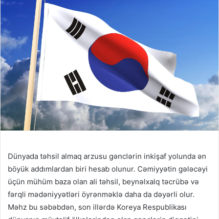
Dünyada təhsil almaq arzusu gənclərin inkişaf yolunda ən
böyük addımlardan biri hesab olunur. Cəmiyyətin gələcəyi
üçün mühüm baza olan ali təhsil, beynəlxalq təcrübə və
fərqli mədəniyyətləri öyrənməklə daha da dəyərli olur.
Məhz bu səbəbdən, son illərdə Koreya Respublikası