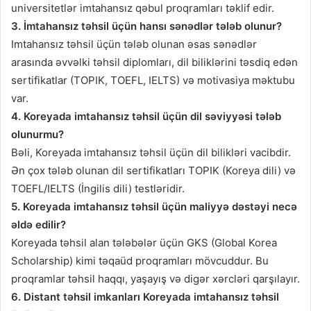
universitetlər imtahansız qəbul proqramları təklif edir.
3. İmtahansız təhsil üçün hansı sənədlər tələb olunur?
Imtahansız təhsil üçün tələb olunan əsas sənədlər
arasında əvvəlki təhsil diplomları, dil biliklərini təsdiq edən
sertifikatlar (TOPIK, TOEFL, IELTS) və motivasiya məktubu
var.
4. Koreyada imtahansız təhsil üçün dil səviyyəsi tələb
olunurmu?
Bəli, Koreyada imtahansız təhsil üçün dil bilikləri vacibdir.
Ən çox tələb olunan dil sertifikatları TOPIK (Koreya dili) və
TOEFL/IELTS (İngilis dili) testləridir.
5. Koreyada imtahansız təhsil üçün maliyyə dəstəyi necə
əldə edilir?
Koreyada təhsil alan tələbələr üçün GKS (Global Korea
Scholarship) kimi təqaüd proqramları mövcuddur. Bu
proqramlar təhsil haqqı, yaşayış və digər xərcləri qarşılayır.
6. Distant təhsil imkanları Koreyada imtahansız təhsil