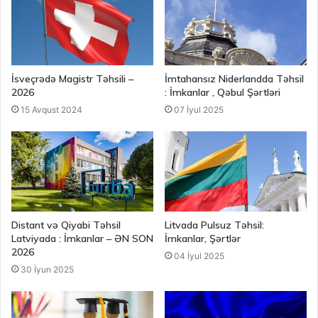
İsveçrədə Magistr Təhsili –
İmtahansız Niderlandda Təhsil
2026
: İmkanlar , Qəbul Şərtləri
15 Avqust 2024
07 İyul 2025
Distant və Qiyabi Təhsil
Litvada Pulsuz Təhsil:
Latviyada : İmkanlar – ƏN SON
İmkanlar, Şərtlər
2026
04 İyul 2025
30 İyun 2025