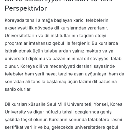
Perspektivlər
Koreyada təhsil almağa başlayan xarici tələbələrin
əksəriyyəti ilk növbədə dil kurslarından yararlanır.
Universitetlərin və dil institutlarının təqdim etdiyi
proqramlar imtahansız qəbul ilə fərqlənir. Bu kurslarda
iştirak etmək üçün tələbələrdən yalnız məktəb və ya
universitet diplomu və bəzən minimal dil səviyyəsi tələb
olunur. Koreya dili və mədəniyyəti dərsləri sayəsində
tələbələr həm yerli həyat tərzinə asan uyğunlaşır, həm də
sonradan ali təhsilə başlamaq üçün lazımi dil bazasına
sahib olurlar.
Dil kursları xüsusilə Seul Milli Universiteti, Yonsei, Korea
University və digər nüfuzlu təhsil ocaqlarında geniş
şəkildə təşkil olunur. Kursların sonunda tələbələrə rəsmi
sertifikat verilir və bu, gələcəkdə universitetlərə qəbul