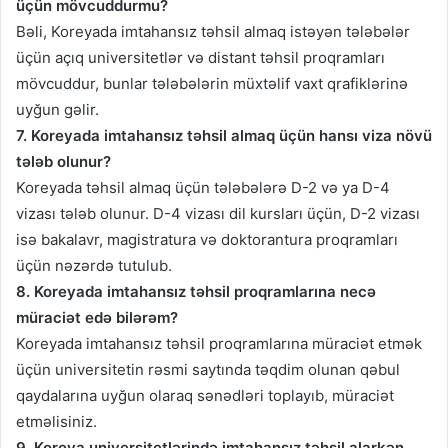
üçün mövcuddurmu?
Bəli, Koreyada imtahansız təhsil almaq istəyən tələbələr
üçün açıq universitetlər və distant təhsil proqramları
mövcuddur, bunlar tələbələrin müxtəlif vaxt qrafiklərinə
uyğun gəlir.
7. Koreyada imtahansız təhsil almaq üçün hansı viza növü
tələb olunur?
Koreyada təhsil almaq üçün tələbələrə D-2 və ya D-4
vizası tələb olunur. D-4 vizası dil kursları üçün, D-2 vizası
isə bakalavr, magistratura və doktorantura proqramları
üçün nəzərdə tutulub.
8. Koreyada imtahansız təhsil proqramlarına necə
müraciət edə bilərəm?
Koreyada imtahansız təhsil proqramlarına müraciət etmək
üçün universitetin rəsmi saytında təqdim olunan qəbul
qaydalarına uyğun olaraq sənədləri toplayıb, müraciət
etməlisiniz.
9. Koreya universitetlərində imtahansız təhsil alarkən