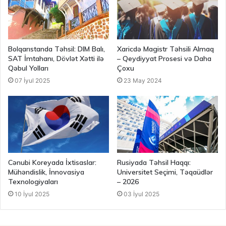
Bolqarıstanda Təhsil: DIM Balı,
Xaricdə Magistr Təhsili Almaq
SAT İmtahanı, Dövlət Xətti ilə
– Qeydiyyat Prosesi və Daha
Qəbul Yolları
Çoxu
07 İyul 2025
23 May 2024
Cənubi Koreyada İxtisaslar:
Rusiyada Təhsil Haqqı:
Mühəndislik, İnnovasiya
Universitet Seçimi, Təqaüdlər
Texnologiyaları
– 2026
10 İyul 2025
03 İyul 2025