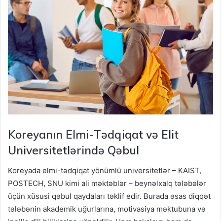
Koreyanın Elmi-Tədqiqat və Elit
Universitetlərində Qəbul
Koreyada elmi-tədqiqat yönümlü universitetlər – KAIST,
POSTECH, SNU kimi ali məktəblər – beynəlxalq tələbələr
üçün xüsusi qəbul qaydaları təklif edir. Burada əsas diqqət
tələbənin akademik uğurlarına, motivasiya məktubuna və