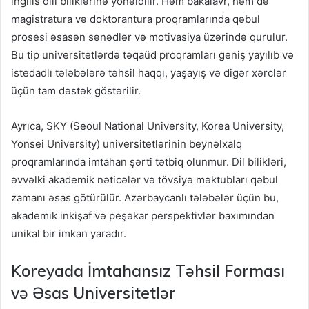
ingilis dili biliklərinə yönəldilir. Həm bakalavr, həm də
magistratura və doktorantura proqramlarında qəbul
prosesi əsasən sənədlər və motivasiya üzərində qurulur.
Bu tip universitetlərdə təqaüd proqramları geniş yayılıb və
istedadlı tələbələrə təhsil haqqı, yaşayış və digər xərclər
üçün tam dəstək göstərilir.
Ayrıca, SKY (Seoul National University, Korea University,
Yonsei University) universitetlərinin beynəlxalq
proqramlarında imtahan şərti tətbiq olunmur. Dil bilikləri,
əvvəlki akademik nəticələr və tövsiyə məktubları qəbul
zamanı əsas götürülür. Azərbaycanlı tələbələr üçün bu,
akademik inkişaf və peşəkar perspektivlər baxımından
unikal bir imkan yaradır.
Koreyada İmtahansız Təhsil Forması
və Əsas Universitetlər