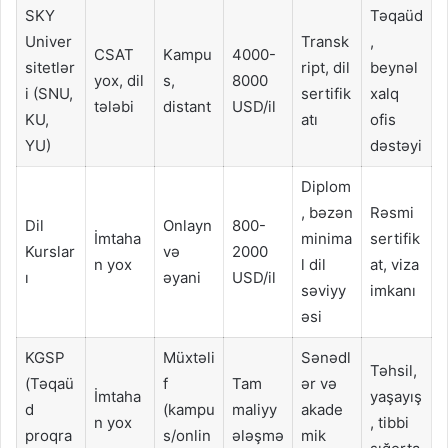
SKY
Təqaüd
Univer
Transk
,
CSAT
Kampu
4000-
sitetlər
ript, dil
beynəl
yox, dil
s,
8000
i (SNU,
sertifik
xalq
tələbi
distant
USD/il
KU,
atı
ofis
YU)
dəstəyi
Diplom
, bəzən
Rəsmi
Dil
Onlayn
800-
İmtaha
minima
sertifik
Kurslar
və
2000
n yox
l dil
at, viza
ı
əyani
USD/il
səviyy
imkanı
əsi
KGSP
Müxtəli
Sənədl
Təhsil,
(Təqaü
f
Tam
ər və
İmtaha
yaşayış
d
(kampu
maliyy
akade
n yox
, tibbi
proqra
s/onlin
ələşmə
mik