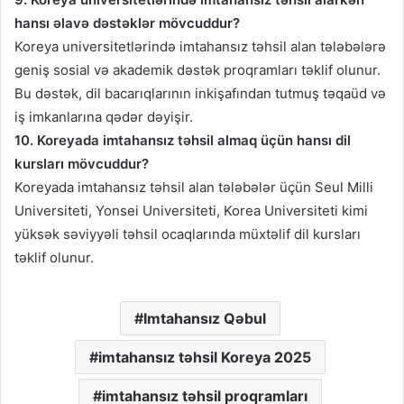
hansı əlavə dəstəklər mövcuddur?
Koreya universitetlərində imtahansız təhsil alan tələbələrə
geniş sosial və akademik dəstək proqramları təklif olunur.
Bu dəstək, dil bacarıqlarının inkişafından tutmuş təqaüd və
iş imkanlarına qədər dəyişir.
10. Koreyada imtahansız təhsil almaq üçün hansı dil
kursları mövcuddur?
Koreyada imtahansız təhsil alan tələbələr üçün Seul Milli
Universiteti, Yonsei Universiteti, Korea Universiteti kimi
yüksək səviyyəli təhsil ocaqlarında müxtəlif dil kursları
təklif olunur.
Imtahansız Qəbul
imtahansız təhsil Koreya 2025
imtahansız təhsil proqramları