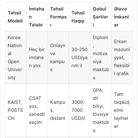
İmtaha
Təhsil
Qəbul
Əlavə
Təhsil
Təhsil
n
Formas
Şərtlər
İmkanl
Modeli
Haqqı
Tələbi
ı
i
ar
Korea
Diplom
Erkən
Nation
Onlayn
,
Heç bir
30-250
məzuni
al
və
motiva
imtaha
USD/ya
yyət,
Open
kampu
siya
n yox
rım il
fleksibi
Univer
s
məktub
l qrafik
sity
u
GPA,
Tam
CSAT
dil
KAIST,
Kampu
3000-
təqaüd,
yox,
biliyi,
POSTE
s,
7000
elmi
sənədli
tövsiyə
CH
distant
USD/il
layihəl
seçim
məktub
ər
u