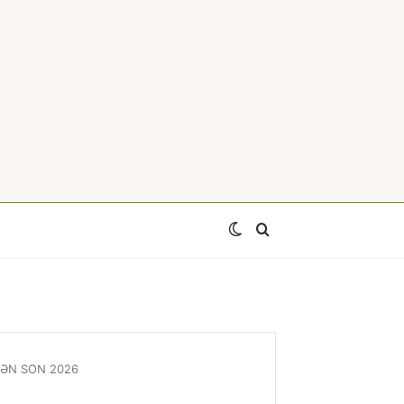
Switch
Axtar
skin
ri-ƏN SON 2026