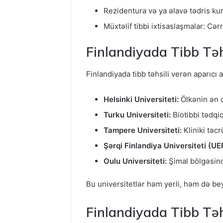
Rezidentura və ya əlavə tədris kur
Müxtəlif tibbi ixtisaslaşmalar: Cər
Finlandiyada Tibb Təh
Finlandiyada tibb təhsili verən aparıcı 
Helsinki Universiteti:
Ölkənin ən qə
Turku Universiteti:
Biotibbi tədqi
Tampere Universiteti:
Kliniki təc
Şərqi Finlandiya Universiteti (UE
Oulu Universiteti:
Şimal bölgəsind
Bu universitetlər həm yerli, həm də bey
Finlandiyada Tibb Təh