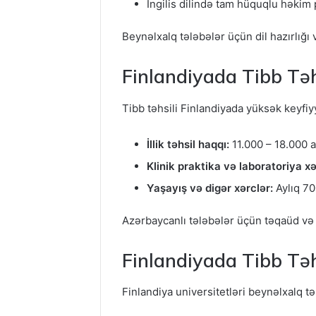
İngilis dilində tam hüquqlu həkim
Beynəlxalq tələbələr üçün dil hazırlığı 
Finlandiyada Tibb Təhs
Tibb təhsili Finlandiyada yüksək keyfiy
İllik təhsil haqqı:
11.000 – 18.000 a
Klinik praktika və laboratoriya xə
Yaşayış və digər xərclər:
Aylıq 70
Azərbaycanlı tələbələr üçün təqaüd və
Finlandiyada Tibb Tə
Finlandiya universitetləri beynəlxalq t