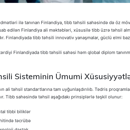
dmətləri ilə tanınan Finlandiya, tibb təhsili sahəsində də öz mö
sab edilən Finlandiya ali məktəbləri, xüsusilə tibb üzrə təhsil a
r. Finlandiyada tibb təhsili innovativ yanaşmalar, güclü elmi baza
ərdiyi Finlandiyada tibb təhsili sahəsi həm qlobal diplom tanı
sili Sisteminin Ümumi Xüsusiyyətlə
nın ali təhsil standartlarına tam uyğunlaşdırılıb. Tədris proqramlar
ır. Tibb sahəsində təhsil aşağıdakı prinsiplərlə təşkil olunur:
l tibbi biliklər
ühitində təcrübə
exnoloji dəstək