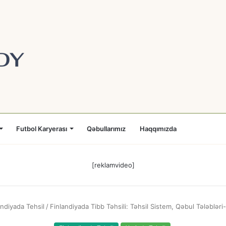
Futbol Karyerası
Qəbullarımız
Haqqımızda
[reklamvideo]
andiyada Tehsil
/
Finlandiyada Tibb Təhsili: Təhsil Sistem, Qəbul Tələblə