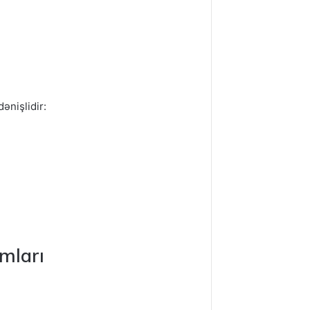
ənişlidir:
mları