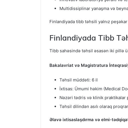
Multidissiplinar yanaşma və beyn
Finlandiyada tibb təhsili yalnız peşəka
Finlandiyada Tibb Təhs
Tibb sahəsində təhsil əsasən iki pillə üz
Bakalavriat və Magistratura İnteqras
Təhsil müddəti: 6 il
İxtisas: Ümumi həkim (Medical Do
Nəzəri tədris və klinik praktikalar 
Təhsil dilindən asılı olaraq proqram
Əlavə ixtisaslaşdırma və elmi-tədqiqa