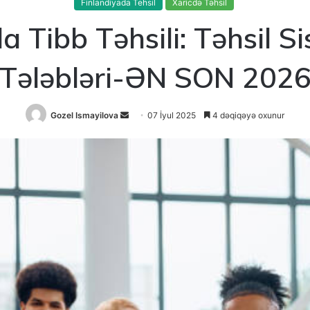
Finlandiyada Tehsil
Xaricdə Təhsil
a Tibb Təhsili: Təhsil S
Tələbləri-ƏN SON 202
Send
Gozel Ismayilova
07 İyul 2025
4 dəqiqəyə oxunur
an
email