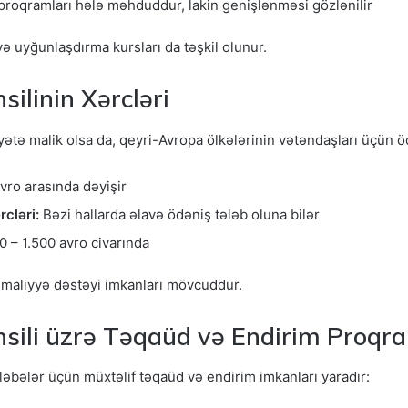
 proqramları hələ məhduddur, lakin genişlənməsi gözlənilir
və uyğunlaşdırma kursları da təşkil olunur.
ilinin Xərcləri
yətə malik olsa da, qeyri-Avropa ölkələrinin vətəndaşları üçün öd
vro arasında dəyişir
rcləri:
Bəzi hallarda əlavə ödəniş tələb oluna bilər
0 – 1.500 avro civarında
 maliyyə dəstəyi imkanları mövcuddur.
hsili üzrə Təqaüd və Endirim Proqra
ələbələr üçün müxtəlif təqaüd və endirim imkanları yaradır: