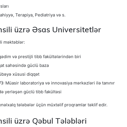
sları
rahiyyə, Terapiya, Pediatriya və s.
sili üzrə Əsas Universitetlər
ali məktəblər:
dim və prestijli tibb fakültələrindən biri
qat sahəsində güclü baza
rübəyə xüsusi diqqət
F):
Müasir laboratoriya və innovasiya mərkəzləri ilə tanınır
ə yerləşən güclü tibb fakültəsi
nəlxalq tələbələr üçün müxtəlif proqramlar təklif edir.
sili üzrə Qəbul Tələbləri