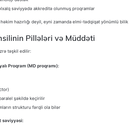
əlxalq səviyyədə akkreditə olunmuş proqramlar
r həkim hazırlığı deyil, eyni zamanda elmi-tədqiqat yönümlü bilik 
ilinin Pillələri və Müddəti
rə təşkil edilir:
iyalı Proqram (MD proqramı):
ctor)
paralel şəkildə keçirilir
ların strukturu fərqli ola bilər
t səviyyəsi: