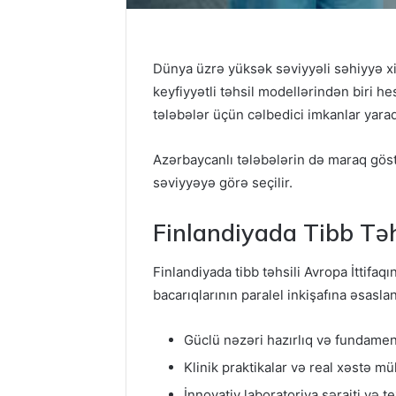
Dünya üzrə yüksək səviyyəli səhiyyə xi
keyfiyyətli təhsil modellərindən biri he
tələbələr üçün cəlbedici imkanlar yaradı
Azərbaycanlı tələbələrin də maraq göst
səviyyəyə görə seçilir.
Finlandiyada Tibb Təh
Finlandiyada tibb təhsili Avropa İttifaqı
bacarıqlarının paralel inkişafına əsaslan
Güclü nəzəri hazırlıq və fundamenta
Klinik praktikalar və real xəstə m
İnnovativ laboratoriya şəraiti və t