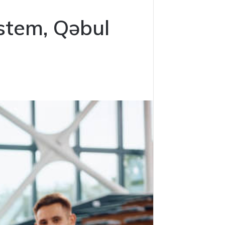
istem, Qəbul
6