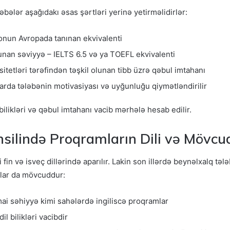
əbələr aşağıdakı əsas şərtləri yerinə yetirməlidirlər:
 onun Avropada tanınan ekvivalenti
nan səviyyə – IELTS 6.5 və ya TOEFL ekvivalenti
itetləri tərəfindən təşkil olunan tibb üzrə qəbul imtahanı
arda tələbənin motivasiyası və uyğunluğu qiymətləndirilir
bilikləri və qəbul imtahanı vacib mərhələ hesab edilir.
silində Proqramların Dili və Mövcu
 fin və isveç dillərində aparılır. Lakin son illərdə beynəlxalq təl
amlar da mövcuddur:
imai səhiyyə kimi sahələrdə ingiliscə proqramlar
l bilikləri vacibdir