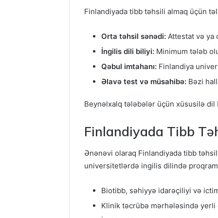
Finlandiyada tibb təhsili almaq üçün təl
Orta təhsil sənədi:
Attestat və ya
İngilis dili biliyi:
Minimum tələb olu
Qəbul imtahanı:
Finlandiya univers
Əlavə test və müsahibə:
Bəzi hall
Beynəlxalq tələbələr üçün xüsusilə dil 
Finlandiyada Tibb Təh
Ənənəvi olaraq Finlandiyada tibb təhsili
universitetlərdə ingilis dilində proqr
Biotibb, səhiyyə idarəçiliyi və ict
Klinik təcrübə mərhələsində yerli di