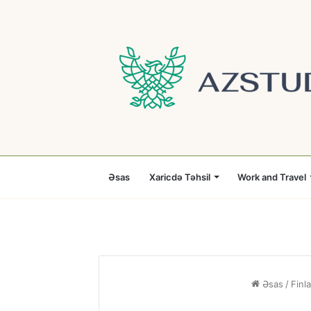
Əsas
Xaricdə Təhsil
Work and Travel
Əsas
/
Finl