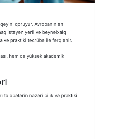
vqeyini qoruyur. Avropanın ən
lmaq istəyən yerli və beynəlxalq
 və praktiki təcrübə ilə fərqlənir.
nması, həm də yüksək akademik
ri
ı tələbələrin nəzəri bilik və praktiki