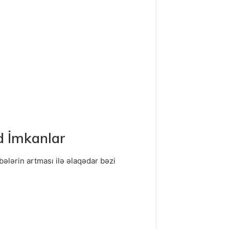
d İmkanlar
əbələrin artması ilə əlaqədar bəzi