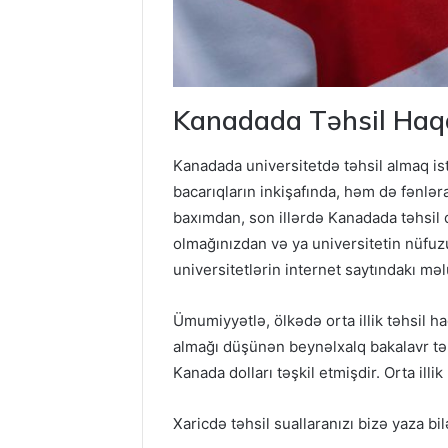
Kanadada Təhsil Haqq
Kanadada universitetdə təhsil almaq is
bacarıqların inkişafında, həm də fənlər
baxımdan, son illərdə Kanadada təhsil d
olmağınızdan və ya universitetin nüfuz
universitetlərin internet saytındakı məl
Ümumiyyətlə, ölkədə orta illik təhsil 
almağı düşünən beynəlxalq bakalavr təl
Kanada dolları təşkil etmişdir. Orta ill
Xaricdə təhsil suallaranızı bizə yaza bil