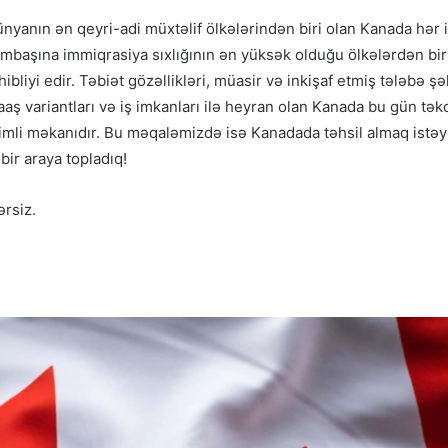
nyanın ən qeyri-adi müxtəlif ölkələrindən biri olan Kanada hər
ambaşına immiqrasiya sıxlığının ən yüksək olduğu ölkələrdən bir
liyi edir. Təbiət gözəllikləri, müasir və inkişaf etmiş tələbə şə
maaş variantları və iş imkanları ilə heyran olan Kanada bu gün tə
vimli məkanıdır. Bu məqaləmizdə isə Kanadada təhsil almaq istəy
bir araya topladıq!
ərsiz.