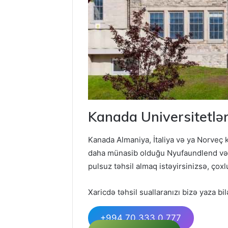
Kanada Universitetl
Kanada Almaniya, İtaliya və ya Norveç k
daha münasib olduğu Nyufaundlend və L
pulsuz təhsil almaq istəyirsinizsə, çox
Xaricdə təhsil suallaranızı bizə yaza bil
+994 70 333 0 777