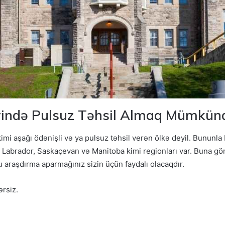
ərində Pulsuz Təhsil Almaq Mümkü
imi aşağı ödənişli və ya pulsuz təhsil verən ölkə deyil. Bununla
abrador, Saskaçevan və Manitoba kimi regionları var. Buna gör
lu araşdırma aparmağınız sizin üçün faydalı olacaqdır.
ərsiz.