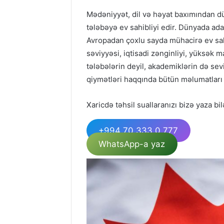
Mədəniyyət, dil və həyat baxımından dü
tələbəyə ev sahibliyi edir. Dünyada ad
Avropadan çoxlu sayda mühacirə ev sahib
səviyyəsi, iqtisadi zənginliyi, yüksək 
tələbələrin deyil, akademiklərin də se
qiymətləri haqqında bütün məlumatları 
Xaricdə təhsil suallaranızı bizə yaza bil
+994 70 333 0 777
WhatsApp-a yaz