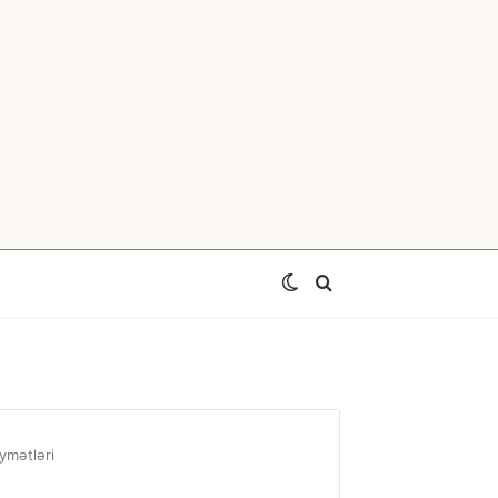
Switch
Axtar
skin
ymətləri