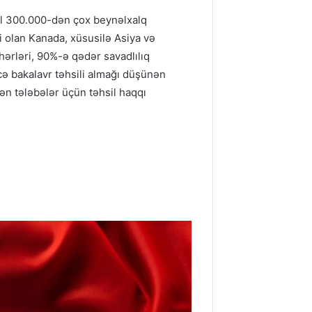
 il 300.000-dən çox beynəlxalq
i olan Kanada, xüsusilə Asiya və
hərləri, 90%-ə qədər savadlılıq
kcə bakalavr təhsili almağı düşünən
ən tələbələr üçün təhsil haqqı