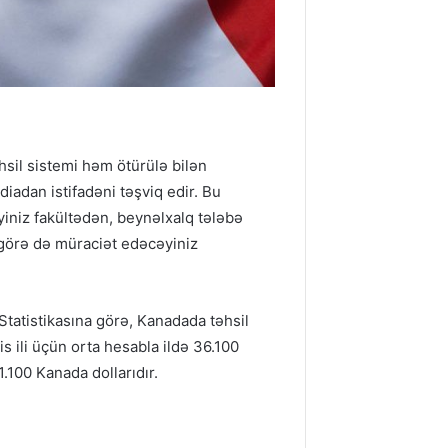
hsil sistemi həm ötürülə bilən
iadan istifadəni təşviq edir. Bu
yiniz fakültədən, beynəlxalq tələbə
 görə də müraciət edəcəyiniz
Statistikasına görə, Kanadada təhsil
 ili üçün orta hesabla ildə 36.100
1.100 Kanada dollarıdır.