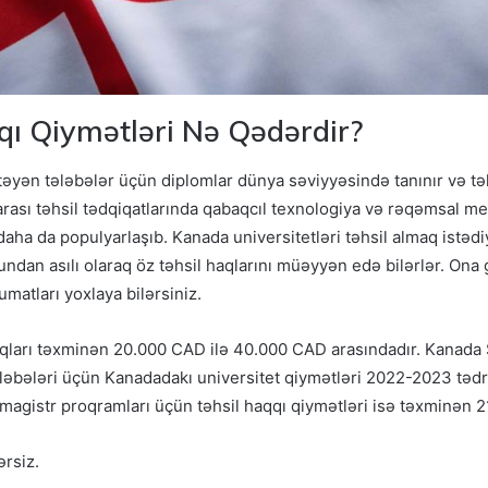
ı Qiymətləri Nə Qədərdir?
təyən tələbələr üçün diplomlar dünya səviyyəsində tanınır və tə
arası təhsil tədqiqatlarında qabaqcıl texnologiya və rəqəmsal med
aha da populyarlaşıb. Kanada universitetləri təhsil almaq istədi
undan asılı olaraq öz təhsil haqlarını müəyyən edə bilərlər. Ona
umatları yoxlaya bilərsiniz.
haqları təxminən 20.000 CAD ilə 40.000 CAD arasındadır. Kanada 
əbələri üçün Kanadadakı universitet qiymətləri 2022-2023 tədris
ik magistr proqramları üçün təhsil haqqı qiymətləri isə təxminən 2
ərsiz.