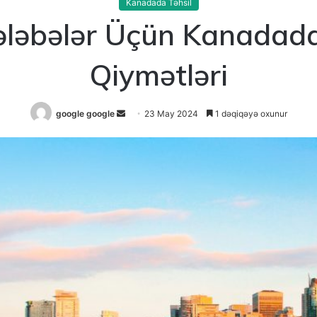
Kanadada Təhsil
ələbələr Üçün Kanadada
Qiymətləri
Send
google google
23 May 2024
1 dəqiqəyə oxunur
an
email