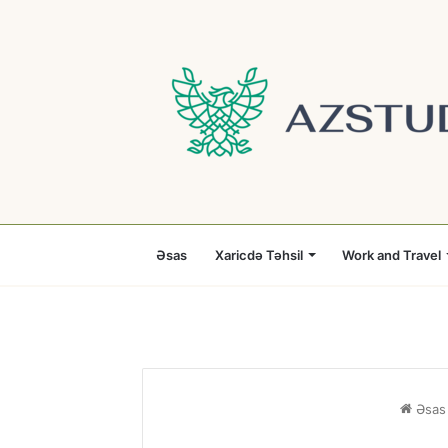
Əsas
Xaricdə Təhsil
Work and Travel
Əsas