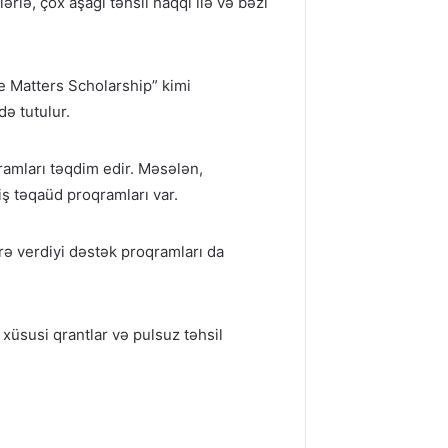
ərlə, çox aşağı təhsil haqqı ilə və bəzi
e Matters Scholarship” kimi
ə tutulur.
ramları təqdim edir. Məsələn,
iş təqaüd proqramları var.
ərə verdiyi dəstək proqramları da
 xüsusi qrantlar və pulsuz təhsil