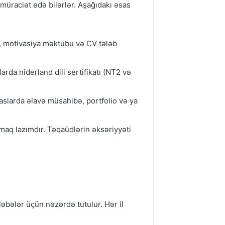
üraciət edə bilərlər. Aşağıdakı əsas
ı, motivasiya məktubu və CV tələb
da niderland dili sertifikatı (NT2 və
saslarda əlavə müsahibə, portfolio və ya
aq lazımdır. Təqaüdlərin əksəriyyəti
əbələr üçün nəzərdə tutulur. Hər il