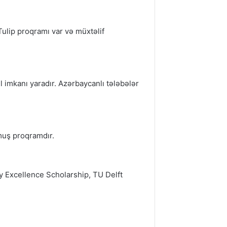
Tulip proqramı var və müxtəlif
l imkanı yaradır. Azərbaycanlı tələbələr
lmuş proqramdır.
ty Excellence Scholarship, TU Delft