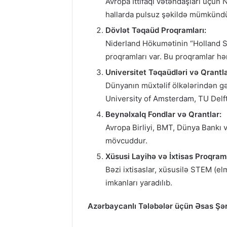
Avropa İttifaqı vətəndaşları üçün N
hallarda pulsuz şəkildə mümkündü
Dövlət Təqaüd Proqramları:
Niderland Hökumətinin “Holland Sc
proqramları var. Bu proqramlar hə
Universitet Təqaüdləri və Qrantla
Dünyanın müxtəlif ölkələrindən gə
University of Amsterdam, TU Delft,
Beynəlxalq Fondlar və Qrantlar:
Avropa Birliyi, BMT, Dünya Bankı v
mövcuddur.
Xüsusi Layihə və İxtisas Proqraml
Bəzi ixtisaslar, xüsusilə STEM (el
imkanları yaradılıb.
Azərbaycanlı Tələbələr üçün Əsas Şər