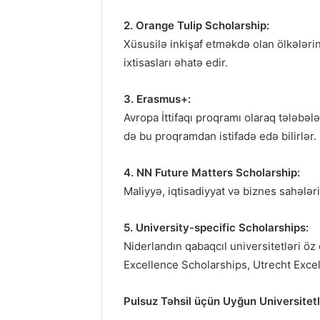
2. Orange Tulip Scholarship:
Xüsusilə inkişaf etməkdə olan ölkələrin
ixtisasları əhatə edir.
3. Erasmus+:
Avropa İttifaqı proqramı olaraq tələbəl
də bu proqramdan istifadə edə bilirlər.
4. NN Future Matters Scholarship:
Maliyyə, iqtisadiyyat və biznes sahələ
5. University-specific Scholarships:
Niderlandın qabaqcıl universitetləri öz
Excellence Scholarships, Utrecht Excel
Pulsuz Təhsil üçün Uyğun Universitetlə