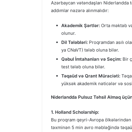
Azərbaycan vətəndaşları Niderlandda tə
addımlar nəzərə alınmalıdır:
Akademik Şərtlər:
Orta məktəb və 
olunur.
Dil Tələbləri:
Proqramdan asılı olar
ya CNaVT) tələb oluna bilər.
Qəbul İmtahanları və Seçim:
Bir ç
test tələb oluna bilər.
Təqaüd və Qrant Müraciəti:
Təqaü
yüksək akademik nəticələr və sosial
Niderlandda Pulsuz Təhsil Almaq üçü
1. Holland Scholarship:
Bu proqram qeyri-Avropa ölkələrindən g
təxminən 5 min avro məbləğində təqaüd