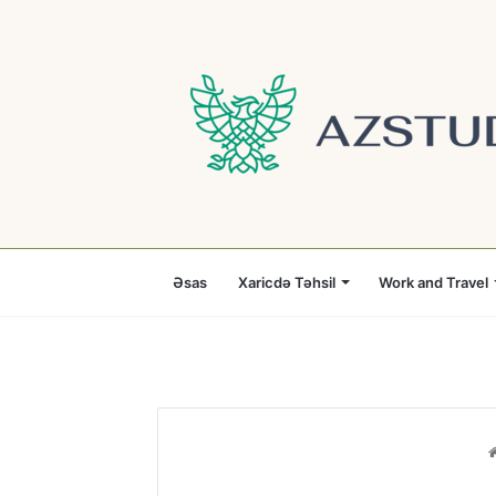
Əsas
Xaricdə Təhsil
Work and Travel