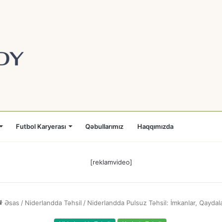
Futbol Karyerası
Qəbullarımız
Haqqımızda
[reklamvideo]
Əsas
/
Niderlandda Təhsil
/
Niderlandda Pulsuz Təhsil: İmkanlar, Qaydal