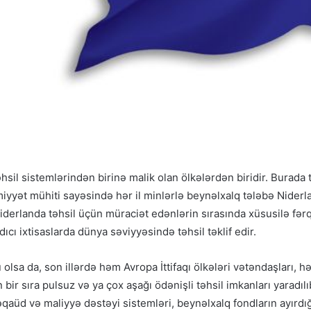
sil sistemlərindən birinə malik olan ölkələrdən biridir. Burada t
iyyət mühiti sayəsində hər il minlərlə beynəlxalq tələbə Niderla
iderlanda təhsil üçün müraciət edənlərin sırasında xüsusilə fərql
cı ixtisaslarda dünya səviyyəsində təhsil təklif edir.
u olsa da, son illərdə həm Avropa İttifaqı ölkələri vətəndaşları
bir sıra pulsuz və ya çox aşağı ödənişli təhsil imkanları yaradıl
təqaüd və maliyyə dəstəyi sistemləri, beynəlxalq fondların ayırdığı