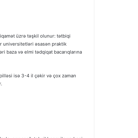
tiqamət üzrə təşkil olunur: tətbiqi
r universitetləri əsasən praktik
əri baza və elmi tədqiqat bacarıqlarına
pilləsi isə 3-4 il çəkir və çox zaman
r.