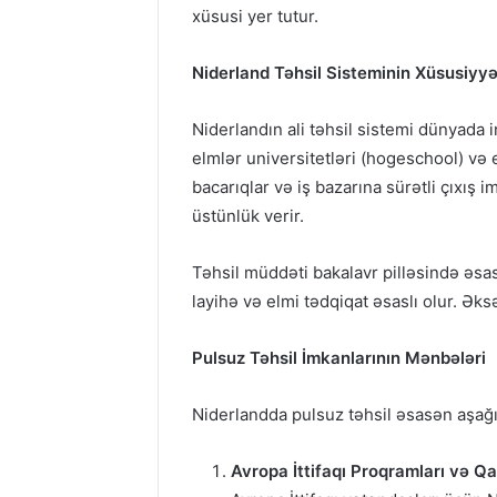
xüsusi yer tutur.
Niderland Təhsil Sisteminin Xüsusiyyə
Niderlandın ali təhsil sistemi dünyada in
elmlər universitetləri (hogeschool) və e
bacarıqlar və iş bazarına sürətli çıxış 
üstünlük verir.
Təhsil müddəti bakalavr pilləsində əsasə
layihə və elmi tədqiqat əsaslı olur. Ək
Pulsuz Təhsil İmkanlarının Mənbələri
Niderlandda pulsuz təhsil əsasən aşa
Avropa İttifaqı Proqramları və Qa