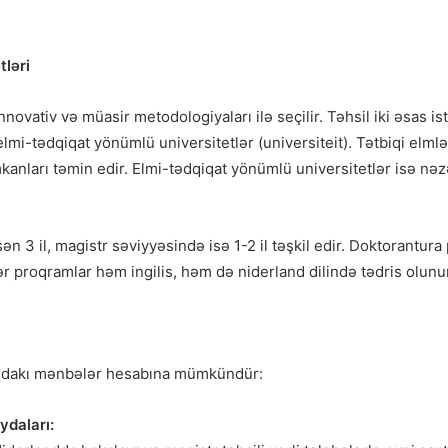
tləri
novativ və müasir metodologiyaları ilə seçilir. Təhsil iki əsas is
lmi-tədqiqat yönümlü universitetlər (universiteit). Tətbiqi elmlə
imkanları təmin edir. Elmi-tədqiqat yönümlü universitetlər isə nəz
n 3 il, magistr səviyyəsində isə 1-2 il təşkil edir. Doktorantura 
sər proqramlar həm ingilis, həm də niderland dilində tədris olunu
ğıdakı mənbələr hesabına mümkündür:
ydaları: