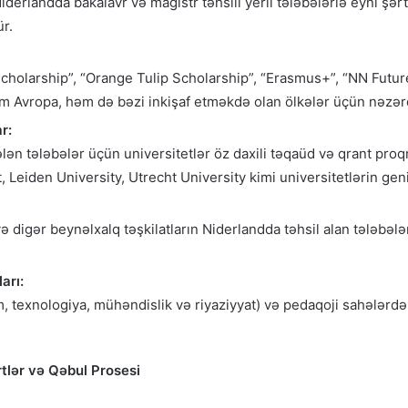
iderlandda bakalavr və magistr təhsili yerli tələbələrlə eyni şərtl
r.
holarship”, “Orange Tulip Scholarship”, “Erasmus+”, “NN Futur
m Avropa, həm də bəzi inkişaf etməkdə olan ölkələr üçün nəzərd
r:
lən tələbələr üçün universitetlər öz daxili təqaüd və qrant proq
 Leiden University, Utrecht University kimi universitetlərin gen
ə digər beynəlxalq təşkilatların Niderlandda təhsil alan tələbəl
arı:
m, texnologiya, mühəndislik və riyaziyyat) və pedaqoji sahələrdə
tlər və Qəbul Prosesi