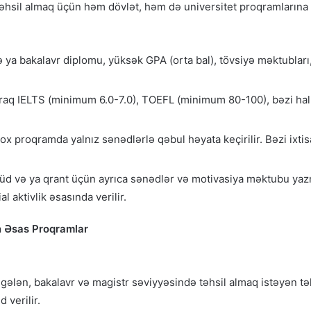
hsil almaq üçün həm dövlət, həm də universitet proqramlarına m
ya bakalavr diplomu, yüksək GPA (orta bal), tövsiyə məktublar
aq IELTS (minimum 6.0-7.0), TOEFL (minimum 80-100), bəzi hallar
ox proqramda yalnız sənədlərlə qəbul həyata keçirilir. Bəzi ixti
d və ya qrant üçün ayrıca sənədlər və motivasiya məktubu yazm
 aktivlik əsasında verilir.
n Əsas Proqramlar
ələn, bakalavr və magistr səviyyəsində təhsil almaq istəyən təl
 verilir.