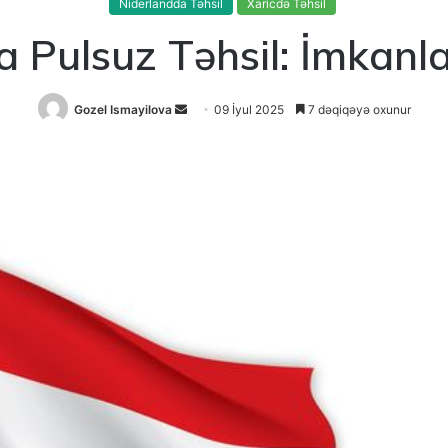
Niderlandda Təhsil
Xaricdə Təhsil
 Pulsuz Təhsil: İmkanl
Send
Gozel Ismayilova
09 İyul 2025
7 dəqiqəyə oxunur
an
email