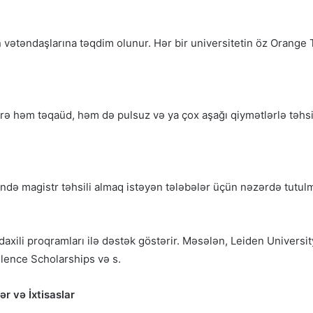
 vətəndaşlarına təqdim olunur. Hər bir universitetin öz Orange 
ərə həm təqaüd, həm də pulsuz və ya çox aşağı qiymətlərlə təhsi
rində magistr təhsili almaq istəyən tələbələr üçün nəzərdə tutu
 daxili proqramları ilə dəstək göstərir. Məsələn, Leiden Universi
lence Scholarships və s.
r və İxtisaslar