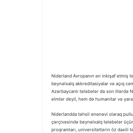
Niderland Avropanın ən inkişaf etmiş təh
beynəlxalq akkreditasiyalar və açıq cəm
Azərbaycanlı tələbələr də son illərdə N
elmlər deyil, həm də humanitar və yaradı
Niderlandda təhsil ənənəvi olaraq pull
çərçivəsində beynəlxalq tələbələr üçün 
proqramları, universitetlərin öz daxili 