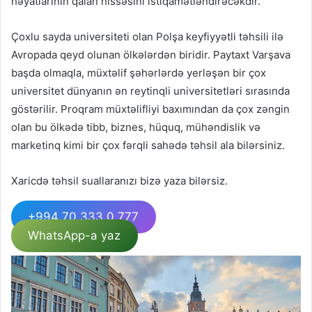
həyatlarının qalan hissəsini istiqamətləndirəcəkdir.
Çoxlu sayda universiteti olan Polşa keyfiyyətli təhsili ilə
Avropada qeyd olunan ölkələrdən biridir. Paytaxt Varşava
başda olmaqla, müxtəlif şəhərlərdə yerləşən bir çox
universitet dünyanın ən reytinqli universitetləri sırasında
göstərilir. Proqram müxtəlifliyi baxımından da çox zəngin
olan bu ölkədə tibb, biznes, hüquq, mühəndislik və
marketinq kimi bir çox fərqli sahədə təhsil ala bilərsiniz.
Xaricdə təhsil suallaranızı bizə yaza bilərsiz.
+994 70 333 0 777
WhatsApp-a yaz