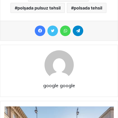
polşada pulsuz təhsil
polsada tehsil
Facebook
Twitter
WhatsApp
Telegram
google google