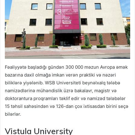
Fəaliyyətə başladığı gündən 300 000 məzun Avropa əmək
bazarına daxil olmağa imkan verən praktiki və nəzəri
biliklərə yiyələnib. WSB Universiteti beynəlxalq tələbə
namizədlərinə mühəndislik üzrə bakalavr, magistr və
doktorantura proqramları təklif edir və namizəd tələbələr
15 təhsil sahəsindən və 126-dan çox ixtisasdan birini seçə
bilərlər.
Vistula University