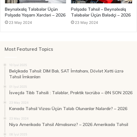
Beynəlxalq Tələbələr Üçün
Polşada Təhsil – Beynəlxalq
Polşada Yaşam Xərcləri – 2026
Tələbələr Üçün Bələdçi – 2026
23 May 2024
23 May 2024
Most Featured Topics
10 İyul 2025
Belçikada Təhsil: DIM Balı, SAT İmtahanı, Dövlət Xətti üzrə
Təhsil İmkanları
01 İyul 2025
İsveçdə Tibb Təhsili : Tələblər, Praktik təcrübə – ƏN SON 2026
23 May 2024
Kanada Təhsil Vizası Üçün Tələb Olunanlar Nələrdir? – 2026
23 May 2024
Niyə Amerikada Təhsil Almalısınız? – 2026 Amerikada Təhsil
08 İyul 2025