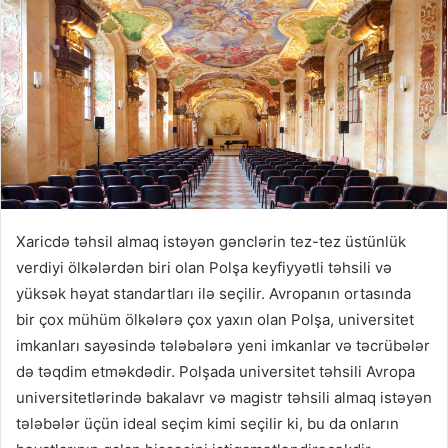
Xaricdə təhsil almaq istəyən gənclərin tez-tez üstünlük
verdiyi ölkələrdən biri olan Polşa keyfiyyətli təhsili və
yüksək həyat standartları ilə seçilir. Avropanın ortasında
bir çox mühüm ölkələrə çox yaxın olan Polşa, universitet
imkanları sayəsində tələbələrə yeni imkanlar və təcrübələr
də təqdim etməkdədir. Polşada universitet təhsili Avropa
universitetlərində bakalavr və magistr təhsili almaq istəyən
tələbələr üçün ideal seçim kimi seçilir ki, bu da onların