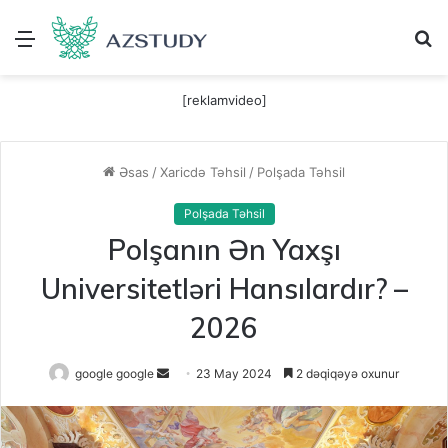
Menu
A
[reklamvideo]
Əsas
/
Xaricdə Təhsil
/
Polşada Təhsil
Polşada Təhsil
Polşanın Ən Yaxşı
Universitetləri Hansılardır? –
2026
Send
google google
23 May 2024
2 dəqiqəyə oxunur
an
email