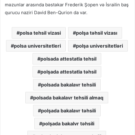
məzunlar arasında bəstəkar Frederik Şopen və İsrailin baş
qurucu naziri David Ben-Qurion da var.
polsa tehsil vizasi
polşa təhsil vizası
polsa universitetleri
polşa universitetləri
polsada attestatla tehsil
polşada attestatla təhsil
polsada bakalavr tehsili
polsada bakalavr tehsili almaq
polşada bakalavr təhsili
polşada bakalvr təhsili