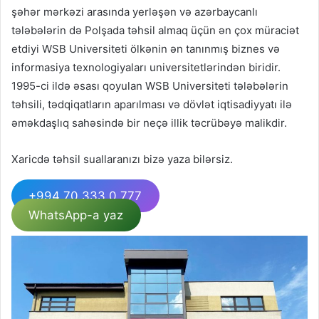
şəhər mərkəzi arasında yerləşən və azərbaycanlı
tələbələrin də Polşada təhsil almaq üçün ən çox müraciət
etdiyi WSB Universiteti ölkənin ən tanınmış biznes və
informasiya texnologiyaları universitetlərindən biridir.
1995-ci ildə əsası qoyulan WSB Universiteti tələbələrin
təhsili, tədqiqatların aparılması və dövlət iqtisadiyyatı ilə
əməkdaşlıq sahəsində bir neçə illik təcrübəyə malikdir.
Xaricdə təhsil suallaranızı bizə yaza bilərsiz.
+994 70 333 0 777
WhatsApp-a yaz