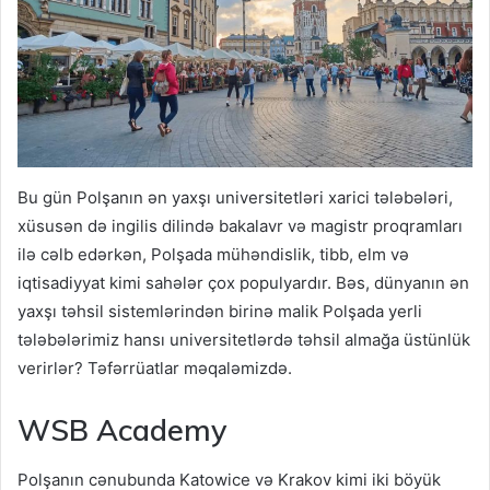
Bu gün Polşanın ən yaxşı universitetləri xarici tələbələri,
xüsusən də ingilis dilində bakalavr və magistr proqramları
ilə cəlb edərkən, Polşada mühəndislik, tibb, elm və
iqtisadiyyat kimi sahələr çox populyardır. Bəs, dünyanın ən
yaxşı təhsil sistemlərindən birinə malik Polşada yerli
tələbələrimiz hansı universitetlərdə təhsil almağa üstünlük
verirlər? Təfərrüatlar məqaləmizdə.
WSB Academy
Polşanın cənubunda Katowice və Krakov kimi iki böyük