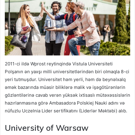
2011-ci ildə Wprost reytinqində Vistula Universiteti
Polşanın ən yaxşı milli universitetlərindən biri olmaqla 8-ci
yeri tutmuşdur. Universitet həm yerli, həm də beynəlxalq
əmək bazarında müasir biliklərə malik və işəgötürənlərin
gözləntilərinə cavab verən yüksək ixtisaslı mütəxəssislərin
hazırlanmasına görə Ambasadora Polskiej Nauki adını və
nüfuzlu Uczelnia Lider sertifikatını (Liderlər Məktəbi) alıb.
University of Warsaw