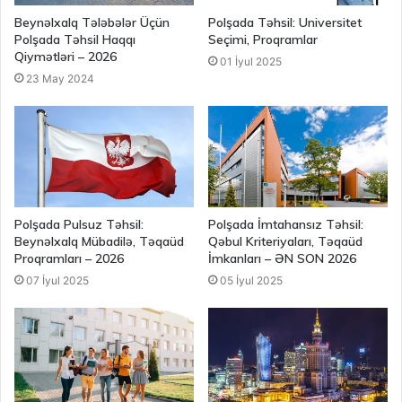
Beynəlxalq Tələbələr Üçün
Polşada Təhsil: Universitet
Polşada Təhsil Haqqı
Seçimi, Proqramlar
Qiymətləri – 2026
01 İyul 2025
23 May 2024
Polşada Pulsuz Təhsil:
Polşada İmtahansız Təhsil:
Beynəlxalq Mübadilə, Təqaüd
Qəbul Kriteriyaları, Təqaüd
Proqramları – 2026
İmkanları – ƏN SON 2026
07 İyul 2025
05 İyul 2025