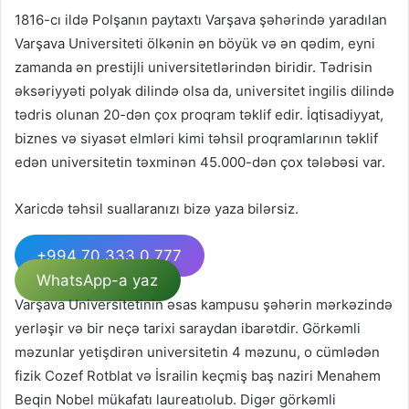
1816-cı ildə Polşanın paytaxtı Varşava şəhərində yaradılan
Varşava Universiteti ölkənin ən böyük və ən qədim, eyni
zamanda ən prestijli universitetlərindən biridir. Tədrisin
əksəriyyəti polyak dilində olsa da, universitet ingilis dilində
tədris olunan 20-dən çox proqram təklif edir. İqtisadiyyat,
biznes və siyasət elmləri kimi təhsil proqramlarının təklif
edən universitetin təxminən 45.000-dən çox tələbəsi var.
Xaricdə təhsil suallaranızı bizə yaza bilərsiz.
+994 70 333 0 777
WhatsApp-a yaz
Varşava Universitetinin əsas kampusu şəhərin mərkəzində
yerləşir və bir neçə tarixi saraydan ibarətdir. Görkəmli
məzunlar yetişdirən universitetin 4 məzunu, o cümlədən
fizik Cozef Rotblat və İsrailin keçmiş baş naziri Menahem
Beqin Nobel mükafatı laureatıolub. Digər görkəmli