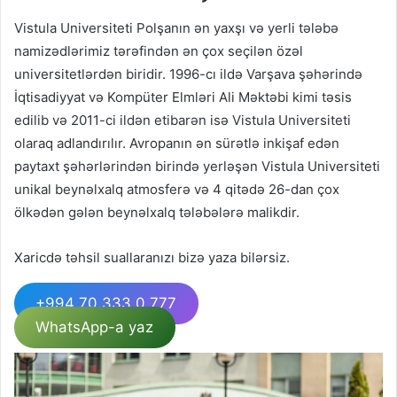
Vistula Universiteti Polşanın ən yaxşı və yerli tələbə
namizədlərimiz tərəfindən ən çox seçilən özəl
universitetlərdən biridir. 1996-cı ildə Varşava şəhərində
İqtisadiyyat və Kompüter Elmləri Ali Məktəbi kimi təsis
edilib və 2011-ci ildən etibarən isə Vistula Universiteti
olaraq adlandırılır. Avropanın ən sürətlə inkişaf edən
paytaxt şəhərlərindən birində yerləşən Vistula Universiteti
unikal beynəlxalq atmosferə və 4 qitədə 26-dan çox
ölkədən gələn beynəlxalq tələbələrə malikdir.
Xaricdə təhsil suallaranızı bizə yaza bilərsiz.
+994 70 333 0 777
WhatsApp-a yaz