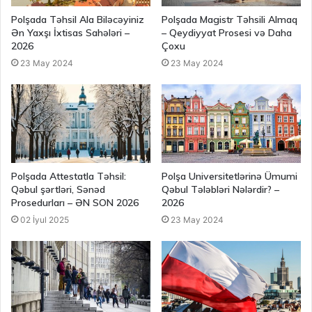
Polşada Təhsil Ala Biləcəyiniz
Polşada Magistr Təhsili Almaq
Ən Yaxşı İxtisas Sahələri –
– Qeydiyyat Prosesi və Daha
2026
Çoxu
23 May 2024
23 May 2024
Polşada Attestatla Təhsil:
Polşa Universitetlərinə Ümumi
Qəbul şərtləri, Sənəd
Qəbul Tələbləri Nələrdir? –
Prosedurları – ƏN SON 2026
2026
02 İyul 2025
23 May 2024