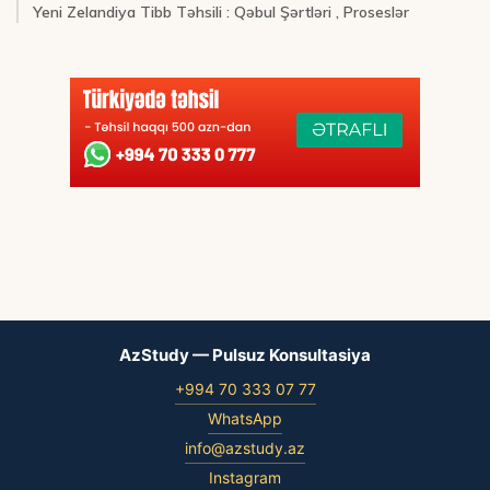
Yeni Zelandiya Tibb Təhsili : Qəbul Şərtləri , Proseslər
AzStudy — Pulsuz Konsultasiya
+994 70 333 07 77
WhatsApp
info@azstudy.az
Instagram