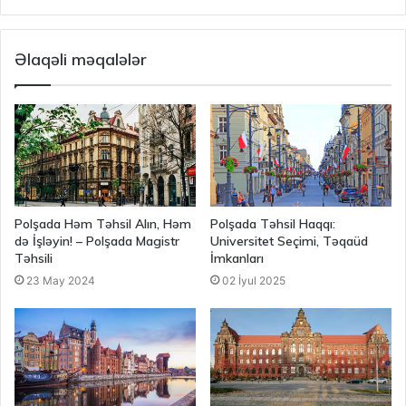
Əlaqəli məqalələr
Polşada Həm Təhsil Alın, Həm
Polşada Təhsil Haqqı:
də İşləyin! – Polşada Magistr
Universitet Seçimi, Təqaüd
Təhsili
İmkanları
23 May 2024
02 İyul 2025