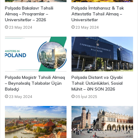
Polşada Bakalavr Təhsili
Polşada İmtahansız & Tək
Almaq – Proqramlar –
Attestatla Təhsil Almaq –
Universitetlər – 2026
Universitetlər
23 May 2024
23 May 2024
Polşada Magistr Təhsili Almaq
Polşada Distant və Qiyabi
– Beynəlxalq Tələbələr Üçün
Təhsil: Üstünlükləri, Sosial
Bələdçi
Mühit – ƏN SON 2026
23 May 2024
05 İyul 2025