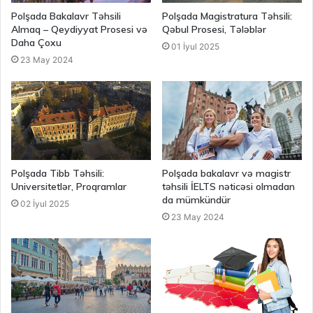
Polşada Bakalavr Təhsili
Polşada Magistratura Təhsili:
Almaq – Qeydiyyat Prosesi və
Qəbul Prosesi, Tələblər
Daha Çoxu
01 İyul 2025
23 May 2024
Polşada Tibb Təhsili:
Polşada bakalavr və magistr
Universitetlər, Proqramlar
təhsili İELTS nəticəsi olmadan
da mümkündür
02 İyul 2025
23 May 2024