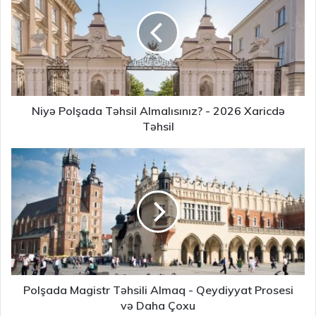
Niyə Polşada Təhsil Almalısınız? - 2026 Xaricdə
Təhsil
Polşada Magistr Təhsili Almaq - Qeydiyyat Prosesi
və Daha Çoxu