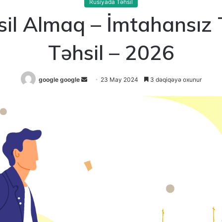
Rusiyada Təhsil
il Almaq – İmtahansız 
Təhsil – 2026
Send
google google
23 May 2024
3 dəqiqəyə oxunur
an
email