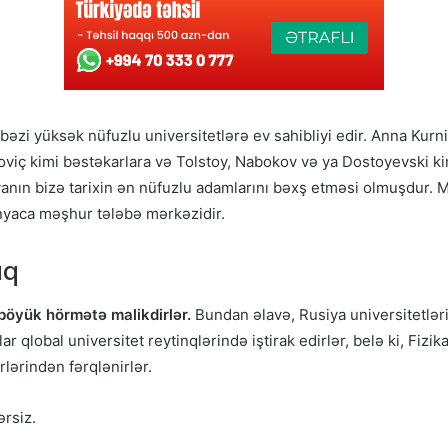
bəzi yüksək nüfuzlu universitetlərə ev sahibliyi edir. Anna Kur
viç kimi bəstəkarlara və Tolstoy, Nabokov və ya Dostoyevski ki
siyanın bizə tarixin ən nüfuzlu adamlarını bəxş etməsi olmuşdur.
ünyaca məşhur tələbə mərkəzidir.
aq
 böyük hörmətə malikdirlər.
Bundan əlavə, Rusiya universitetlər
 qlobal universitet reytinqlərində iştirak edirlər, belə ki, Fizik
rlərindən fərqlənirlər.
ərsiz.