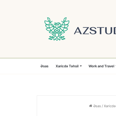
Əsas
Xaricdə Təhsil
Work and Travel
Əsas
/
Xaricdə