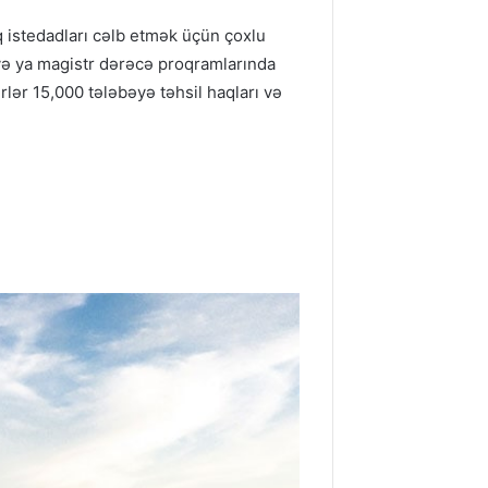
q istedadları cəlb etmək üçün çoxlu
və ya magistr dərəcə proqramlarında
lər 15,000 tələbəyə təhsil haqları və