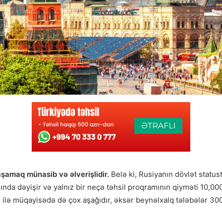
şamaq münasib və əlverişlidir.
Belə ki, Rusiyanın dövlət statust
asında dəyişir və yalnız bir neçə təhsil proqramının qiyməti 10,
i ilə müqayisədə də çox aşağıdır, əksər beynəlxalq tələbələr 30