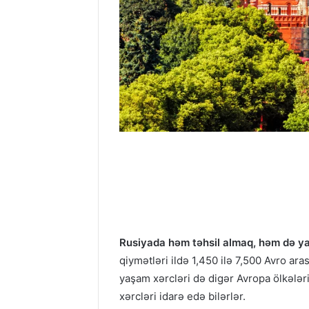
Rusiyada həm təhsil almaq, həm də ya
qiymətləri ildə 1,450 ilə 7,500 Avro ar
yaşam xərcləri də digər Avropa ölkələr
xərcləri idarə edə bilərlər.