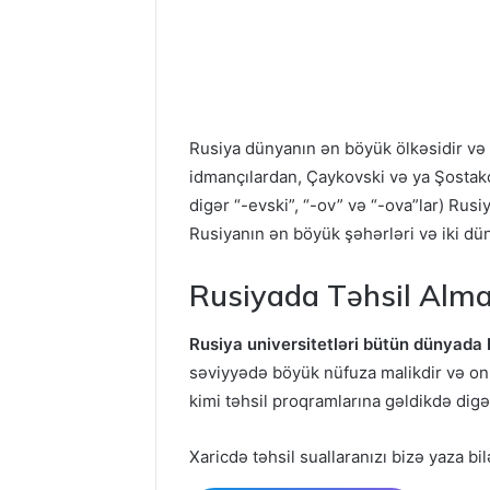
Rusiya dünyanın ən böyük ölkəsidir və 
idmançılardan, Çaykovski və ya Şostako
digər “-evski”, “-ov” və “-ova”lar) Ru
Rusiyanın ən böyük şəhərləri və iki d
Rusiyada Təhsil Alm
Rusiya universitetləri bütün dünyada
səviyyədə böyük nüfuza malikdir və onlar
kimi təhsil proqramlarına gəldikdə digə
Xaricdə təhsil suallaranızı bizə yaza bil