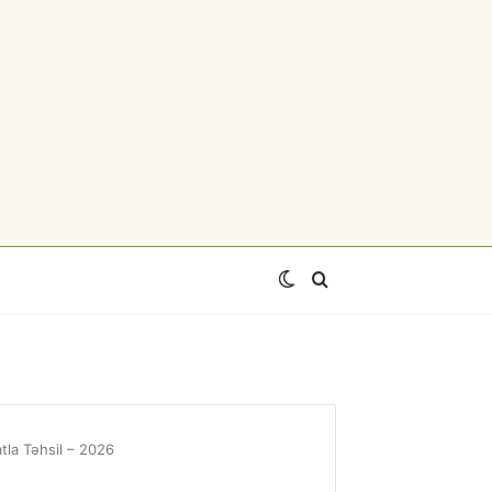
Switch
Axtar
skin
tla Təhsil – 2026