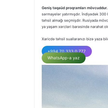
Geniş təqaüd proqramları mövcuddur.
sərmayelər yatırmışdır. İndiyədək 300
təhsil almağı seçmişdir. Rusiyada mövc
ya yaşam xərcləri barəsində narahat o
Xaricdə təhsil suallaranızı bizə yaza bil
+994 70 333 0 777
WhatsApp-a yaz