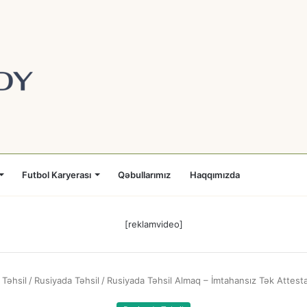
Futbol Karyerası
Qəbullarımız
Haqqımızda
[reklamvideo]
 Təhsil
/
Rusiyada Təhsil
/
Rusiyada Təhsil Almaq – İmtahansız Tək Attesta