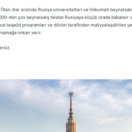
Ötən illər ərzində Rusiya universitetləri və hökuməti beynəlxal
 000-dən çox beynəlxalq tələbə Rusiyaya köçüb orada bakalavr 
ud təqaüd proqramları və dövlət tərəfindən maliyyələşdirilən yer
lmamağa imkan verir.
ərsiz.