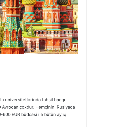
lu universitetlərində təhsil haqqı
000 Avrodan çoxdur. Həmçinin, Rusiyada
0-600 EUR büdcəsi ilə bütün aylıq