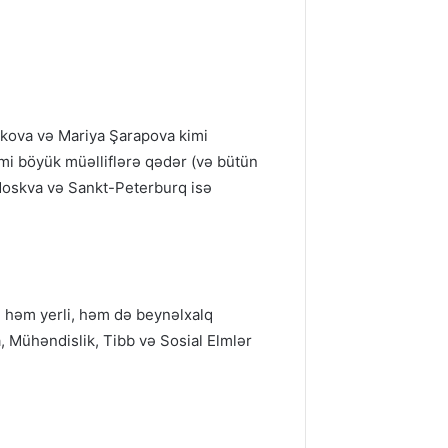
nikova və Mariya Şarapova kimi
mi böyük müəlliflərə qədər (və bütün
 Moskva və Sankt-Peterburq isə
i həm yerli, həm də beynəlxalq
a, Mühəndislik, Tibb və Sosial Elmlər