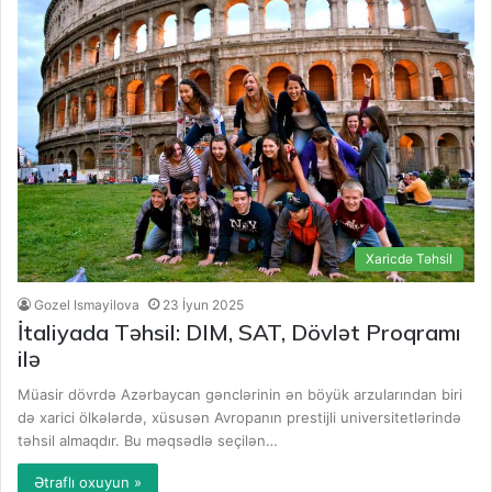
Xaricdə Təhsil
Gozel Ismayilova
23 İyun 2025
İtaliyada Təhsil: DIM, SAT, Dövlət Proqramı
ilə
Müasir dövrdə Azərbaycan gənclərinin ən böyük arzularından biri
də xarici ölkələrdə, xüsusən Avropanın prestijli universitetlərində
təhsil almaqdır. Bu məqsədlə seçilən…
Ətraflı oxuyun »