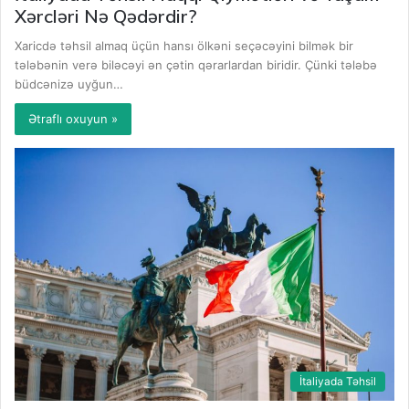
Xərcləri Nə Qədərdir?
Xaricdə təhsil almaq üçün hansı ölkəni seçəcəyini bilmək bir
tələbənin verə biləcəyi ən çətin qərarlardan biridir. Çünki tələbə
büdcənizə uyğun…
Ətraflı oxuyun »
İtaliyada Təhsil