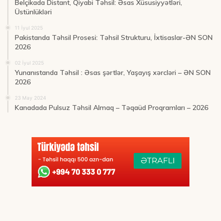
Belçikada Distant, Qiyabi Təhsil: Əsas Xüsusiyyətləri,
Üstünlükləri
11 İyul 2025
Pakistanda Təhsil Prosesi: Təhsil Strukturu, İxtisaslar-ƏN SON
2026
02 İyul 2025
Yunanıstanda Təhsil : Əsas şərtlər, Yaşayış xərcləri – ƏN SON
2026
23 May 2024
Kanadada Pulsuz Təhsil Almaq – Təqaüd Proqramları – 2026