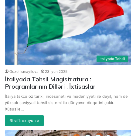
İtaliyada Təhsil
Gozel Ismayilova
23 İyun 2025
İtaliyada Təhsil Magistratura :
Proqramlarının Dilləri , İxtisaslar
İtaliya təkcə öz tarixi, incəsənəti və mədəniyyəti ilə deyil, həm də
yüksək səviyyəli təhsil sistemi ilə dünyanın diqqətini çəkir.
Xüsusilə…
Ətraflı oxuyun »