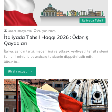
İtaliyada Təhsil
Gozel Ismayilova
24 İyun 2025
İtaliyada Təhsil Haqqı 2026 : Ödəniş
Qaydaları
İtaliya, zəngin tarixi, mədəni irsi və yüksək keyfiyyətli təhsil sistemi
ilə hər il minlərlə beynəlxalq tələbənin diqqətini cəlb edir.
Xüsusilə…
Ətraflı oxuyun »