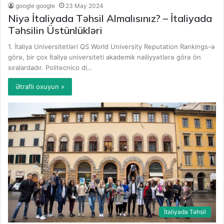
google google
23 May 2024
Niyə İtaliyada Təhsil Almalısınız? – İtaliyada
Təhsilin Üstünlükləri
1. İtaliya Universitetləri QS World University Reputation Rankings-ə
görə, bir çox İtaliya universiteti akademik nailiyyətlərə görə ön
sıralardadır. Politecnico di…
Ətraflı oxuyun »
İtaliyada Təhsil