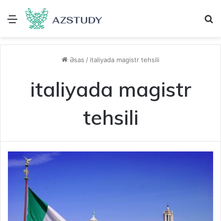
Menu
A
Əsas
/
italiyada magistr tehsili
italiyada magistr
tehsili