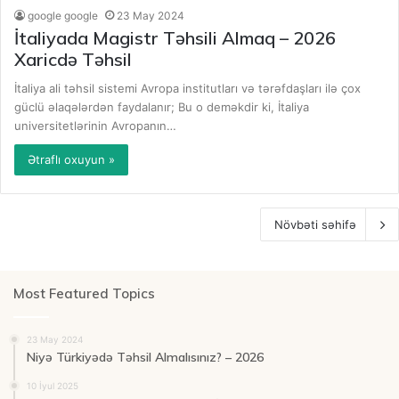
google google
23 May 2024
İtaliyada Magistr Təhsili Almaq – 2026
Xaricdə Təhsil
İtaliya ali təhsil sistemi Avropa institutları və tərəfdaşları ilə çox
güclü əlaqələrdən faydalanır; Bu o deməkdir ki, İtaliya
universitetlərinin Avropanın…
Ətraflı oxuyun »
Növbəti səhifə
Most Featured Topics
23 May 2024
Niyə Türkiyədə Təhsil Almalısınız? – 2026
10 İyul 2025