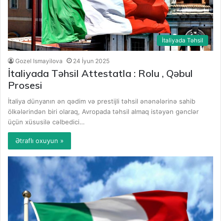
İtaliyada Təhsil
Gozel Ismayilova
24 İyun 2025
İtaliyada Təhsil Attestatla : Rolu , Qəbul
Prosesi
İtaliya dünyanın ən qədim və prestijli təhsil ənənələrinə sahib
ölkələrindən biri olaraq, Avropada təhsil almaq istəyən gənclər
üçün xüsusilə cəlbedici…
Ətraflı oxuyun »