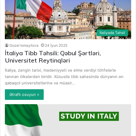
İtaliyada Təhsil
Gozel Ismayilova
24 İyun 2025
İtaliya Tibb Təhsili: Qəbul Şərtləri,
Universitet Reytinqləri
İtaliya, zəngin tarixi, mədəniyyəti və elmə verdiyi töhfələrlə
tanınan ölkələrdən biridir. Xüsusilə tibb sahəsində dünyanın ən
qabaqcıl universitetlərinə və müasir…
Ətraflı oxuyun »