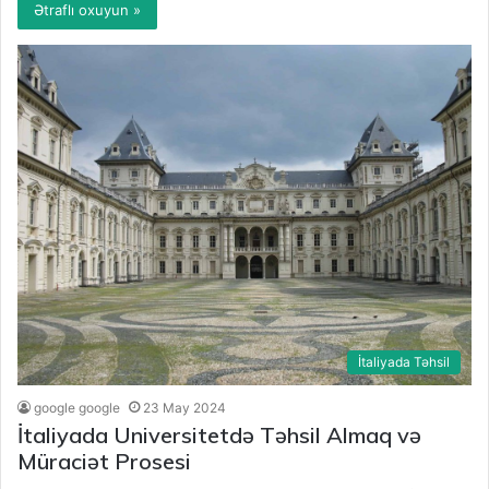
Ətraflı oxuyun »
İtaliyada Təhsil
google google
23 May 2024
İtaliyada Universitetdə Təhsil Almaq və
Müraciət Prosesi