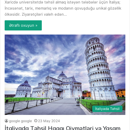
Xaricdə universitetdə təhsil almaq istəyən tələbələr üçün İtaliya;
İncəsənət, tarix, memarlıq və modanın qovuşduğu unikal gözəllik
ölkəsidir. Ziyarətçiləri valeh edən…
Ətraflı oxuyun »
İtaliyada Təhsil
google google
23 May 2024
İtaliyada Təhsil Haqqı Qiymətləri və Yaşam