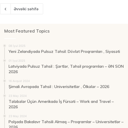
Əvvəlki səhifə
Most Featured Topics
08 İyul 2025
Yeni Zelandiyada Pulsuz Təhsil: Dövlət Proqramları , Siyasəti
01 İyul 2025
Latviyada Pulsuz Təhsil : Şərtlər, Təhsil programları – ƏN SON
2026
16 Avqust 2024
Şimali Avropada Təhsil : Univerisitetlər , Ölkələr – 2026
23 May 2024
Tələbələr Üçün Amerikada İş Fürsəti – Work and Travel –
2026
23 May 2024
Polşada Bakalavr Təhsili Almaq – Proqramlar – Universitetlər –
2026