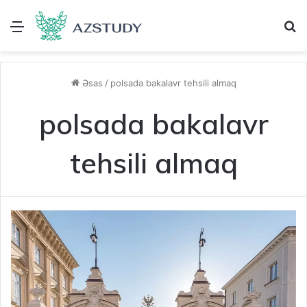
Menu
A
Əsas
/
polsada bakalavr tehsili almaq
polsada bakalavr
tehsili almaq