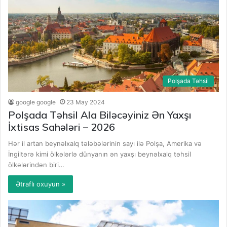
Polşada Təhsil
google google
23 May 2024
Polşada Təhsil Ala Biləcəyiniz Ən Yaxşı
İxtisas Sahələri – 2026
Hər il artan beynəlxalq tələbələrinin sayı ilə Polşa, Amerika və
İngiltərə kimi ölkələrlə dünyanın ən yaxşı beynəlxalq təhsil
ölkələrindən biri…
Ətraflı oxuyun »