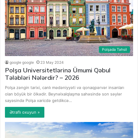
Polşada Təhsil
google google
23 May 2024
Polşa Universitetlərinə Ümumi Qəbul
Tələbləri Nələrdir? – 2026
Polşa zəngin tarixi, canlı mədəniyyəti və qonaqpərvər insanları
olan böyük bir ölkədir. Beynəlxalqlaşma sahəsində son səylər
sayəsində Polşa xaricdə getdikcə…
Ətraflı oxuyun »