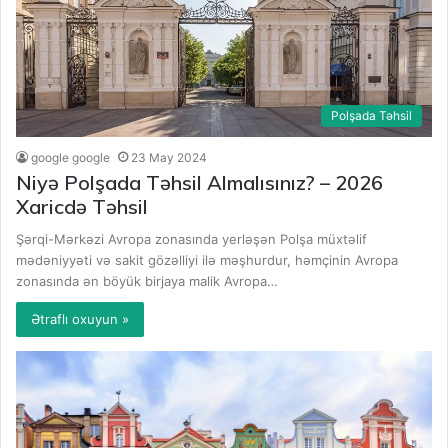
Polşada Təhsil
google google
23 May 2024
Niyə Polşada Təhsil Almalısınız? – 2026
Xaricdə Təhsil
Şərqi-Mərkəzi Avropa zonasında yerləşən Polşa müxtəlif
mədəniyyəti və sakit gözəlliyi ilə məşhurdur, həmçinin Avropa
zonasında ən böyük birjaya malik Avropa…
Ətraflı oxuyun »