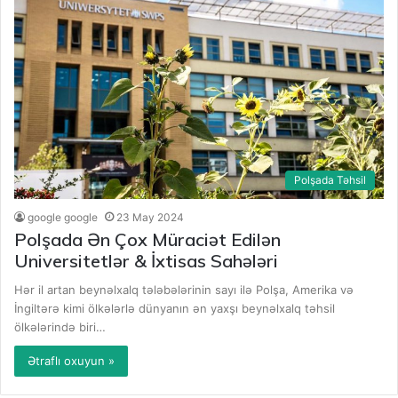
Polşada Təhsil
google google
23 May 2024
Polşada Ən Çox Müraciət Edilən
Universitetlər & İxtisas Sahələri
Hər il artan beynəlxalq tələbələrinin sayı ilə Polşa, Amerika və
İngiltərə kimi ölkələrlə dünyanın ən yaxşı beynəlxalq təhsil
ölkələrində biri…
Ətraflı oxuyun »