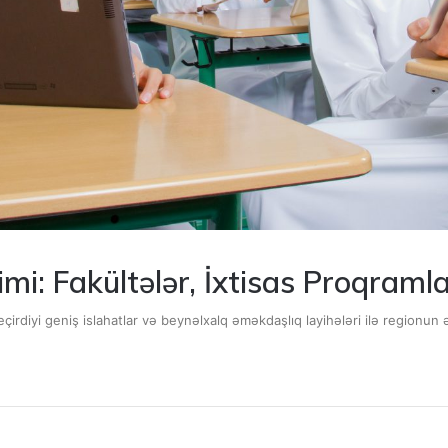
imi: Fakültələr, İxtisas Proqra
eçirdiyi geniş islahatlar və beynəlxalq əməkdaşlıq layihələri ilə regionun