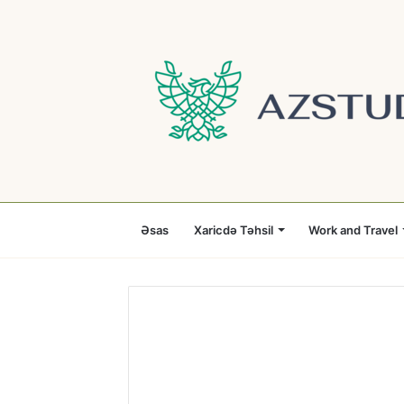
Əsas
Xaricdə Təhsil
Work and Travel