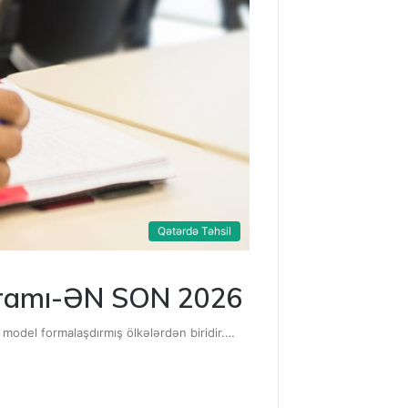
Qətərdə Təhsil
oqramı-ƏN SON 2026
model formalaşdırmış ölkələrdən biridir.…