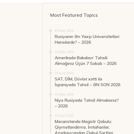
Most Featured Topics
23 May 2024
Rusiyanın Ən Yaxşı Universitetləri
Hansılardır? – 2026
23 May 2024
Amerikada Bakalavr Təhsili
Almağınız Üçün 7 Səbəb – 2026
23 İyun 2025
SAT, DİM, Dövlət xətti ilə
İspaniyada Təhsil – ƏN SON 2026
23 May 2024
Niyə Rusiyada Təhsil Almalısınız?
– 2026
25 İyun 2025
Macarıstanda Magistr Qəbulu:
Qiymətləndirmə, İmtahanlar,
Azərbaycandan Qəbul Şərtləri