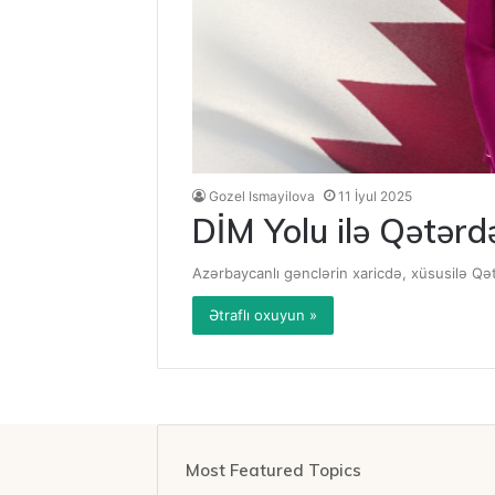
Gozel Ismayilova
11 İyul 2025
DİM Yolu ilə Qətərd
Azərbaycanlı gənclərin xaricdə, xüsusilə Qətə
Ətraflı oxuyun »
Most Featured Topics