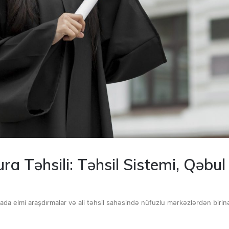
a Təhsili: Təhsil Sistemi, Qəbu
a elmi araşdırmalar və ali təhsil sahəsində nüfuzlu mərkəzlərdən birinə 