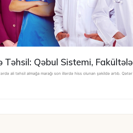
ə Təhsil: Qəbul Sistemi, Fakült
rdə ali təhsil almağa marağı son illərdə hiss olunan şəkildə artıb. Qətər