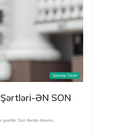
Qətərdə Təhsil
l Şərtləri-ƏN SON
çevrilib. Son illərdə ölkənin…