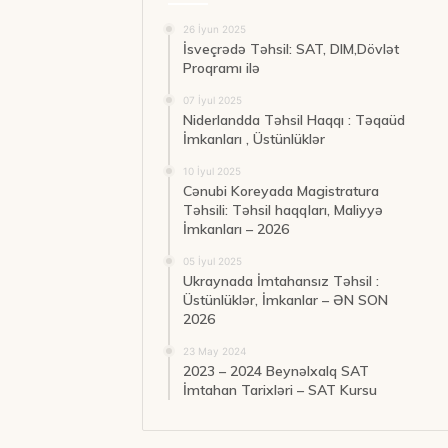
26 İyun 2025
İsveçrədə Təhsil: SAT, DIM,Dövlət
Proqramı ilə
07 İyul 2025
Niderlandda Təhsil Haqqı : Təqaüd
İmkanları , Üstünlüklər
10 İyul 2025
Cənubi Koreyada Magistratura
Təhsili: Təhsil haqqları, Maliyyə
İmkanları – 2026
05 İyul 2025
Ukraynada İmtahansız Təhsil :
Üstünlüklər, İmkanlar – ƏN SON
2026
23 May 2024
2023 – 2024 Beynəlxalq SAT
İmtahan Tarixləri – SAT Kursu