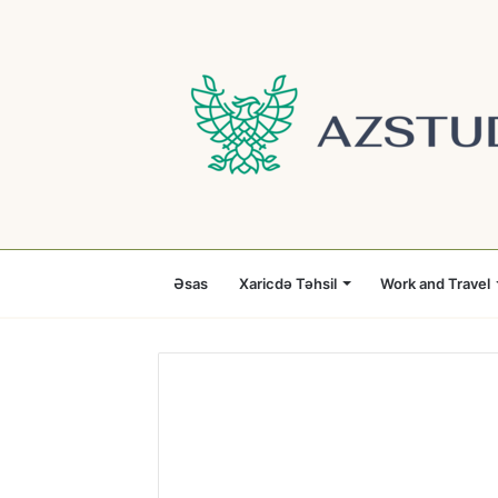
Əsas
Xaricdə Təhsil
Work and Travel