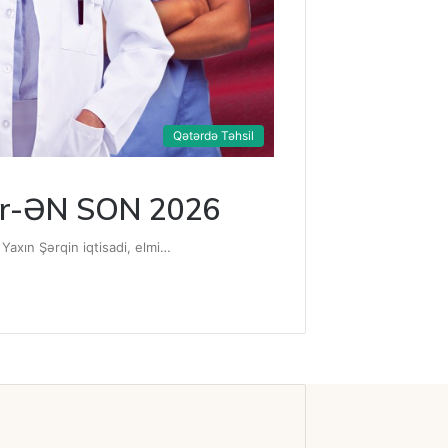
Qətərdə Təhsil
ələr-ƏN SON 2026
 Yaxın Şərqin iqtisadi, elmi…