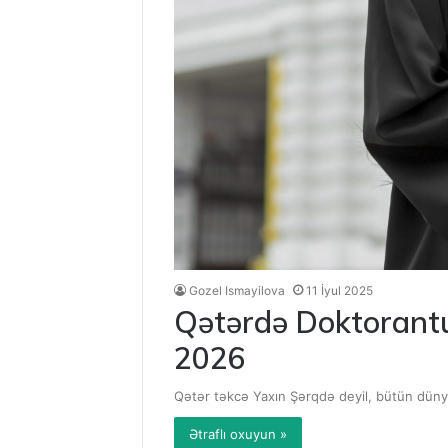
Gozel Ismayilova
11 İyul 2025
Qətərdə Doktorantur
2026
Qətər təkcə Yaxın Şərqdə deyil, bütün dünyad
Ətraflı oxuyun »