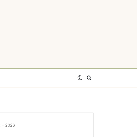
Switch
Axtar
skin
t – 2026