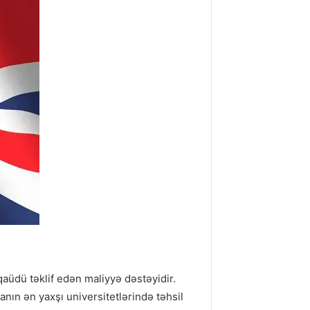
qaüdü təklif edən maliyyə dəstəyidir.
anın ən yaxşı universitetlərində təhsil