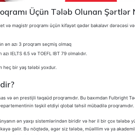
qramı Üçün Tələb Olunan Şərtlər N
et və magistr proqramı üçün kifayət qədər bakalavr dərəcəsi və
çün ən azı 3 proqram seçmiş olmaq
 ən azı IELTS 6.5 və TOEFL IBT 79 olmalıdır.
heç bir yaş tələbi yoxdur.
dir?
as və ən prestijli təqaüd proqramıdır. Bu baxımdan Fulbright 
Departementinin təşkil etdiyi qlobal təhsil mübadilə proqramıdır.
anın ən yaxşı sistemlərindən biridir və hər il bir çox tələbə yük
kəyə gəlir. Bu nöqtədə, əgər siz tələbə, müəlllim və ya akademi