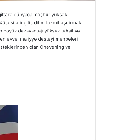
İngiltərə dünyaca məşhur yüksək
 Xüsusilə ingilis dilini təkmilləşdirmək
ən böyük dezavantajı yüksək təhsil və
dən əvvəl maliyyə dəstəyi mənbələri
dəstəklərindən olan Chevening və