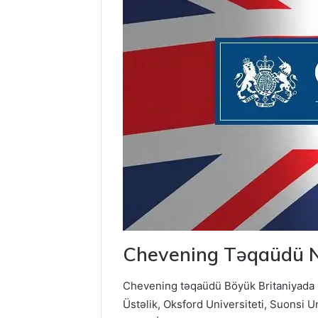
Chevening Təqaüdü N
Chevening təqaüdü Böyük Britaniyada mag
Üstəlik, Oksford Universiteti, Suonsi Un