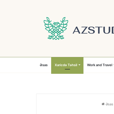
Əsas
Xaricdə Təhsil
Work and Travel
Əsas