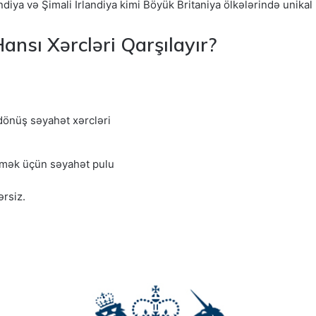
ndiya və Şimali İrlandiya kimi Böyük Britaniya ölkələrində unikal
nsı Xərcləri Qarşılayır?
dönüş səyahət xərcləri
etmək üçün səyahət pulu
ərsiz.