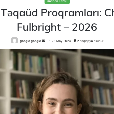
Xaricdə Təhsil
 Təqaüd Proqramları: C
Fulbright – 2026
Send
google google
23 May 2024
2 dəqiqəyə oxunur
an
email