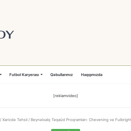
Futbol Karyerası
Qəbullarımız
Haqqımızda
[reklamvideo]
/
Xaricdə Təhsil
/
Beynəlxalq Təqaüd Proqramları: Chevening və Fulbrigh