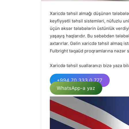
Xaricdə təhsil almağı düşünən tələbələ
keyfiyyətli təhsil sistemləri, nüfuzlu un
üçün əksər tələbələrin üstünlük verdiyi
yaşayış haqlarıdır. Bu səbəbdən tələbə
axtarırlar. Gəlin xaricdə təhsil almaq
Fulbright təqaüd proqramlarına nəzər s
Xaricdə təhsil suallaranızı bizə yaza bil
+994 70 333 0 777
WhatsApp-a yaz