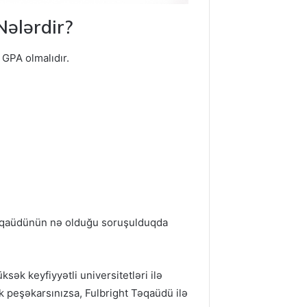
ələrdir?
 GPA olmalıdır.
Təqaüdünün nə olduğu soruşulduqda
sək keyfiyyətli universitetləri ilə
k peşəkarsınızsa, Fulbright Təqaüdü ilə