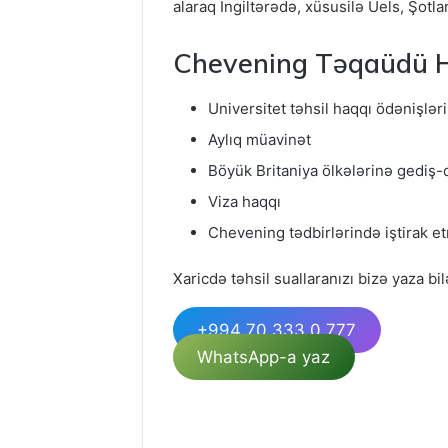
alaraq İngiltərədə, xüsusilə Uels, Şotla
Chevening Təqaüdü Ha
Universitet təhsil haqqı ödənişləri
Aylıq müavinət
Böyük Britaniya ölkələrinə gediş-
Viza haqqı
Chevening tədbirlərində iştirak 
Xaricdə təhsil suallaranızı bizə yaza bil
+994 70 333 0 777
WhatsApp-a yaz