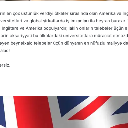
rin ən çox üstünlük verdiyi ölkələr sırasında olan Amerika və 
iversitetləri və qlobal şirkətlərdə iş imkanları ilə heyran buraxır.
 İngiltərə və Amerika populyardır, lakin onların tələbələr üçün 
lərin əksəriyyəti bu ölkələrdəki universitetlərə müraciət etməz
 istəyən beynəlxalq tələbələr üçün dünyanın ən nüfuzlu maliyyə 
alaq!
ərsiz.