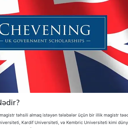
ədir?
istr təhsili almaq istəyən tələbələr üçün bir illik magistr təə
iversiteti, Kardif Universiteti, və Kembric Universiteti kimi düny