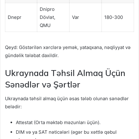
Dnipro
Dnepr
Dövlət,
Var
180-300
QMU
Qeyd: Göstərilən xərclərə yemək, yataqxana, nəqliyyat və
gündəlik tələbat daxildir.
Ukraynada Təhsil Almaq Üçün
Sənədlər və Şərtlər
Ukraynada təhsil almaq üçün əsas tələb olunan sənədlər
belədir:
Attestat (Orta məktəb məzunları üçün).
DIM və ya SAT nəticələri (əgər bu xəttlə qəbul