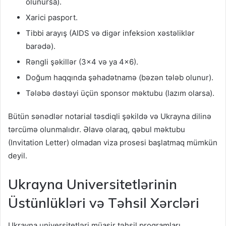
olunursa).
Xarici pasport.
Tibbi arayış (AIDS və digər infeksion xəstəliklər
barədə).
Rəngli şəkillər (3×4 və ya 4×6).
Doğum haqqında şəhadətnamə (bəzən tələb olunur).
Tələbə dəstəyi üçün sponsor məktubu (lazım olarsa).
Bütün sənədlər notarial təsdiqli şəkildə və Ukrayna dilinə
tərcümə olunmalıdır. Əlavə olaraq, qəbul məktubu
(Invitation Letter) olmadan viza prosesi başlatmaq mümkün
deyil.
Ukrayna Universitetlərinin
Üstünlükləri və Təhsil Xərcləri
Ukrayna universitetləri müasir təhsil proqramları,