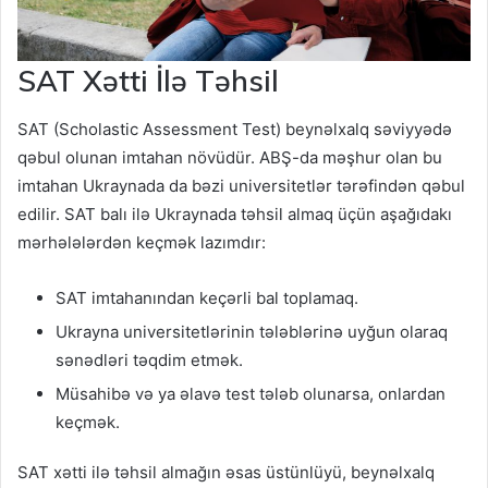
SAT Xətti İlə Təhsil
SAT (Scholastic Assessment Test) beynəlxalq səviyyədə
qəbul olunan imtahan növüdür. ABŞ-da məşhur olan bu
imtahan Ukraynada da bəzi universitetlər tərəfindən qəbul
edilir. SAT balı ilə Ukraynada təhsil almaq üçün aşağıdakı
mərhələlərdən keçmək lazımdır:
SAT imtahanından keçərli bal toplamaq.
Ukrayna universitetlərinin tələblərinə uyğun olaraq
sənədləri təqdim etmək.
Müsahibə və ya əlavə test tələb olunarsa, onlardan
keçmək.
SAT xətti ilə təhsil almağın əsas üstünlüyü, beynəlxalq