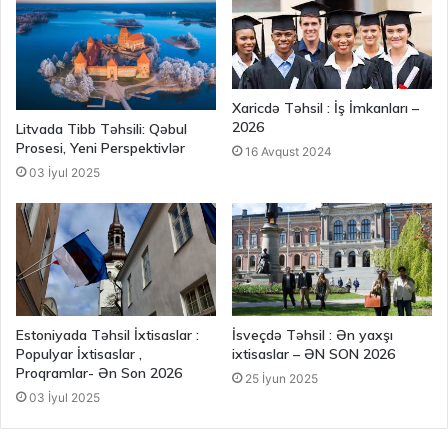
Xaricdə Təhsil : İş İmkanları –
2026
Litvada Tibb Təhsili: Qəbul
Prosesi, Yeni Perspektivlər
16 Avqust 2024
03 İyul 2025
Estoniyada Təhsil İxtisaslar :
İsveçdə Təhsil : Ən yaxşı
Populyar İxtisaslar ,
ixtisaslar – ƏN SON 2026
Proqramlar- Ən Son 2026
25 İyun 2025
03 İyul 2025