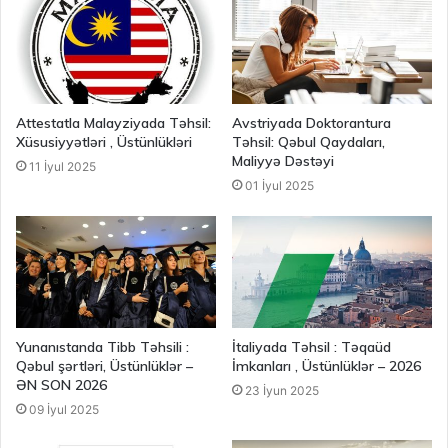
Attestatla Malayziyada Təhsil:
Avstriyada Doktorantura
Xüsusiyyətləri , Üstünlükləri
Təhsil: Qəbul Qaydaları,
Maliyyə Dəstəyi
11 İyul 2025
01 İyul 2025
Yunanıstanda Tibb Təhsili :
İtaliyada Təhsil : Təqaüd
Qəbul şərtləri, Üstünlüklər –
İmkanları , Üstünlüklər – 2026
ƏN SON 2026
23 İyun 2025
09 İyul 2025