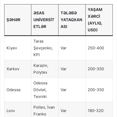
YAŞAM
ƏSAS
TƏLƏBƏ
XƏRCI
ŞƏHƏR
UNIVERSIT
YATAQXAN
(AYLIQ,
ETLƏR
ASI
USD)
Taras
Kiyev
Şevçenko,
Var
250-400
KPI
Karazin,
Xarkov
Var
200-350
Polytex
Odessa
Odessa
Dövlət,
Var
200-350
Texniki
Poltex, İvan
Lvov
Var
180-320
Franko