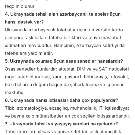
təqdim olunur.
4. Ukraynada təhsil alan azərbaycanlı tələbələr üçün
hansı dəstək var?
Ukraynada azərbaycanlı tələbələr üçün universitetlərdə
diaspora təşkilatları, tələbə birlikləri və əlavə məsləhət
xidmətləri mövcuddur. Həmçinin, Azərbaycan səfirliyi də
tələbələrə yardım edir.
5. Ukraynada oxumaq üçün əsas sənədlər hansılardır?
Əsas sənədlər bunlardır: attestat, DIM və ya SAT nəticələri
(əgər tələb olunursa), xarici pasport, tibbi arayış, fotoşəkil,
bəzi hallarda doğum haqqında şəhadətnamə və sponsor
məktubu.
6. Ukraynada hansı ixtisaslar daha çox populyardır?
Tibb, stomatologiya, əczaçılıq, mühəndislik, IT, iqtisadiyyat
və beynəlxalq münasibətlər ən çox seçilən ixtisaslardandır.
7. Ukraynada təhsil və yaşayış xərcləri nə qədərdir?
Təhsil xərcləri ixtisas və universitetdən asılı olaraq illik