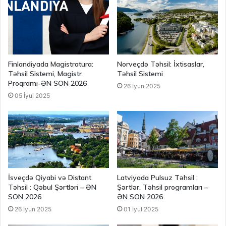
Finlandiyada Magistratura:
Norveçdə Təhsil: İxtisaslar,
Təhsil Sistemi, Magistr
Təhsil Sistemi
Proqramı-ƏN SON 2026
26 İyun 2025
05 İyul 2025
İsveçdə Qiyabi və Distant
Latviyada Pulsuz Təhsil :
Təhsil : Qəbul Şərtləri – ƏN
Şərtlər, Təhsil programları –
SON 2026
ƏN SON 2026
26 İyun 2025
01 İyul 2025