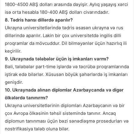
1800-4500 ABŞ dolları arasında dəyişir. Aylıq yaşayış xərci
isə orta hesabla 180-400 ABŞ dolları civarındadır.
8. Tədris hansı dillərdə aparılır?
Ukrayna universitetlərində tədris əsasən ukrayna və rus
dillərində aparılır. Lakin bir çox universitetdə ingilis dilli
proqramlar da mövcuddur. Dil bilməyənlər üçün hazırlıq ili
keçirilir.
9. Ukraynada tələbələr üçün iş imkanları varmı?
Bəli, tələbələr part-time işlərdə və təcrübə proqramlarında
iştirak edə bilərlər. Xüsusən böyük şəhərlərdə iş imkanları
genişdir.
10. Ukraynada alınan diplomlar Azərbaycanda və digər
ölkələrdə tanınırmı?
Ukrayna universitetlərinin diplomları Azərbaycanın və bir
çox Avropa ölkəsinin təhsil sistemində tanınır. Ancaq
diplomun tanınması üçün bəzi sənədləşmə prosedurları və
nostrifikasiya tələb oluna bilər.