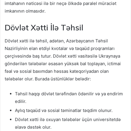
imtahanın nəticəsi ilə bir neçə ölkədə paralel müraciət
imkanının olmasıdır.
Dövlət Xətti İlə Təhsil
Dövlət xətti ilə təhsil, adətən, Azərbaycanın Təhsil
Nazirliyinin elan etdiyi kvotalar və təqaüd proqramları
çərçivəsində baş tutur. Dövlət xətti vasitəsilə Ukraynaya
göndərilən tələbələr əsasən yüksək bal toplayan, ictimai
fəal və sosial baxımdan həssas kateqoriyadan olan
tələbələr olur. Burada üstünlüklər belədir:
Təhsil haqqı dövlət tərəfindən ödənilir və ya endirim
edilir.
Aylıq təqaüd və sosial təminatlar təqdim olunur.
Dövlət xətti ilə oxuyan tələbələr üçün universitetdə
əlavə dəstək olur.