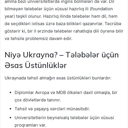
amma bəzi universitetlərdə ingilis bölmələri də var. Dil
bilməyən tələbələr üçün xüsusi hazırlıq ili (foundation
year) təşkil olunur. Hazırlıq ilində tələbələr həm dil, həm
də seçdikləri ixtisas üzrə baza bilikləri qazanırlar. Təcrübə
göstərir ki, bir il ərzində tələbələr rahatlıqla dili öyrənə bilir
və təhsilə problemsiz davam edir.
Niyə Ukrayna? – Tələbələr üçün
Əsas Üstünlüklər
Ukraynada təhsil almağın əsas üstünlükləri bunlardır:
Diplomlar Avropa və MDB ölkələri daxil olmaqla, bir
çox dövlətlərdə tanınır.
Təhsil və yaşayış xərcləri münasibdir.
Universitetlərin beynəlxalq tələbələr üçün xüsusi
proqramları var.