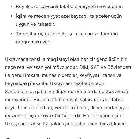
Böyük azərbaycanlı tələbə cəmiyyəti mövcuddur.
İqlim və mədəniyyət azərbaycanlı tələbələr üçün
uyğun və rahatdır.
Tələbələr üçün sərbəst iş imkanları və təcrübə
proqramları var.
Ukraynada təhsil almaq istəyi olan hər bir gənc üçün bir
neçə real və asan yol mövcuddur. DIM, SAT və Dövlət xətti
ilə qəbul imkanı, münasib xərclər, keyfiyyətli təhsil və
beynəlxalq imkanlar Ukraynanı cazibədar edir.
Sənədləşmə, qəbul və digər mərhələlərdə dəstək almaq
mümkündür. Burada tələbə həyatı yalnız dərs və təhsil
deyil, həm də dostluq, yeni təcrübələr, dil və mədəniyyət
öyrənmək üçün böyük bir fürsətdir. Hər bir gənc üçün
Ukraynada təhsil öz gələcəyinə atılan əmin bir addımdır.