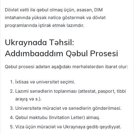
Dövlət xətti ilə qəbul olmaq üçün, əsasən, DIM
imtahanında yüksək nəticə göstərmək və dövlət
proqramlarında iştirak etmək lazımdır.
Ukraynada Təhsil:
Addımbaaddım Qəbul Prosesi
Qəbul prosesi adətən aşağıdakı mərhələlərdən ibarət olur:
İxtisas və universitet seçimi.
Lazımi sənədlərin toplanması (attestat, pasport, tibbi
arayış və s.).
Universitetə müraciət və sənədlərin göndərilməsi.
Qəbul məktubu (Invitation Letter) almaq.
Viza üçün müraciət və Ukraynaya gedib qeydiyyat.