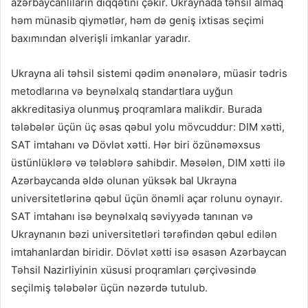
azərbaycanlıların diqqətini çəkir. Ukraynada təhsil almaq
həm münasib qiymətlər, həm də geniş ixtisas seçimi
baxımından əlverişli imkanlar yaradır.
Ukrayna ali təhsil sistemi qədim ənənələrə, müasir tədris
metodlarına və beynəlxalq standartlara uyğun
akkreditasiya olunmuş proqramlara malikdir. Burada
tələbələr üçün üç əsas qəbul yolu mövcuddur: DIM xətti,
SAT imtahanı və Dövlət xətti. Hər biri özünəməxsus
üstünlüklərə və tələblərə sahibdir. Məsələn, DIM xətti ilə
Azərbaycanda əldə olunan yüksək bal Ukrayna
universitetlərinə qəbul üçün önəmli açar rolunu oynayır.
SAT imtahanı isə beynəlxalq səviyyədə tanınan və
Ukraynanın bəzi universitetləri tərəfindən qəbul edilən
imtahanlardan biridir. Dövlət xətti isə əsasən Azərbaycan
Təhsil Nazirliyinin xüsusi proqramları çərçivəsində
seçilmiş tələbələr üçün nəzərdə tutulub.