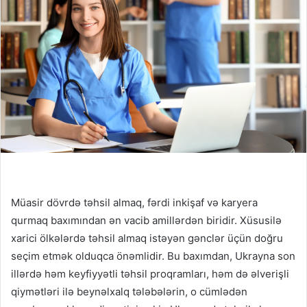
Müasir dövrdə təhsil almaq, fərdi inkişaf və karyera
qurmaq baxımından ən vacib amillərdən biridir. Xüsusilə
xarici ölkələrdə təhsil almaq istəyən gənclər üçün doğru
seçim etmək olduqca önəmlidir. Bu baxımdan, Ukrayna son
illərdə həm keyfiyyətli təhsil proqramları, həm də əlverişli
qiymətləri ilə beynəlxalq tələbələrin, o cümlədən