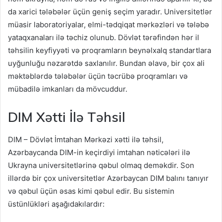
da xarici tələbələr üçün geniş seçim yaradır. Universitetlər
müasir laboratoriyalar, elmi-tədqiqat mərkəzləri və tələbə
yataqxanaları ilə təchiz olunub. Dövlət tərəfindən hər il
təhsilin keyfiyyəti və proqramların beynəlxalq standartlara
uyğunluğu nəzarətdə saxlanılır. Bundan əlavə, bir çox ali
məktəblərdə tələbələr üçün təcrübə proqramları və
mübadilə imkanları da mövcuddur.
DIM Xətti İlə Təhsil
DIM – Dövlət İmtahan Mərkəzi xətti ilə təhsil,
Azərbaycanda DIM-in keçirdiyi imtahan nəticələri ilə
Ukrayna universitetlərinə qəbul olmaq deməkdir. Son
illərdə bir çox universitetlər Azərbaycan DIM balını tanıyır
və qəbul üçün əsas kimi qəbul edir. Bu sistemin
üstünlükləri aşağıdakılardır: