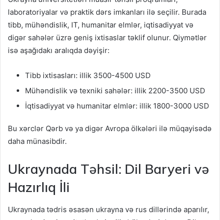
laboratoriyalar və praktik dərs imkanları ilə seçilir. Burada
tibb, mühəndislik, IT, humanitar elmlər, iqtisadiyyat və
digər sahələr üzrə geniş ixtisaslar təklif olunur. Qiymətlər
isə aşağıdakı aralıqda dəyişir:
Tibb ixtisasları: illik 3500-4500 USD
Mühəndislik və texniki sahələr: illik 2200-3500 USD
İqtisadiyyat və humanitar elmlər: illik 1800-3000 USD
Bu xərclər Qərb və ya digər Avropa ölkələri ilə müqayisədə
daha münasibdir.
Ukraynada Təhsil: Dil Baryeri və
Hazırlıq İli
Ukraynada tədris əsasən ukrayna və rus dillərində aparılır,