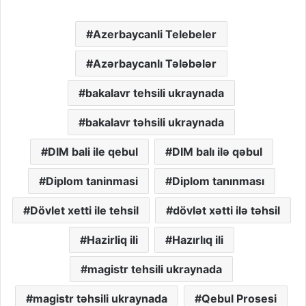
Azerbaycanli Telebeler
Azərbaycanlı Tələbələr
bakalavr tehsili ukraynada
bakalavr təhsili ukraynada
DIM bali ile qebul
DIM balı ilə qəbul
Diplom taninmasi
Diplom tanınması
Dövlet xetti ile tehsil
dövlət xətti ilə təhsil
Hazirliq ili
Hazırlıq ili
magistr tehsili ukraynada
magistr təhsili ukraynada
Qebul Prosesi