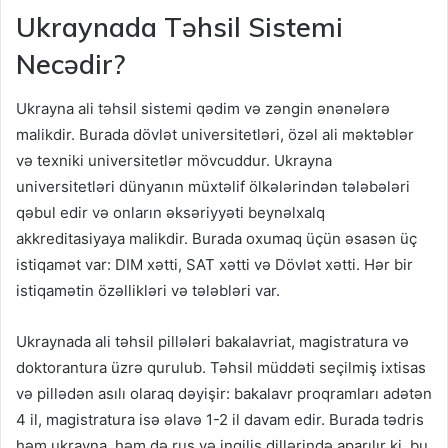
Ukraynada Təhsil Sistemi
Necədir?
Ukrayna ali təhsil sistemi qədim və zəngin ənənələrə
malikdir. Burada dövlət universitetləri, özəl ali məktəblər
və texniki universitetlər mövcuddur. Ukrayna
universitetləri dünyanın müxtəlif ölkələrindən tələbələri
qəbul edir və onların əksəriyyəti beynəlxalq
akkreditasiyaya malikdir. Burada oxumaq üçün əsasən üç
istiqamət var: DIM xətti, SAT xətti və Dövlət xətti. Hər bir
istiqamətin özəllikləri və tələbləri var.
Ukraynada ali təhsil pillələri bakalavriat, magistratura və
doktorantura üzrə qurulub. Təhsil müddəti seçilmiş ixtisas
və pillədən asılı olaraq dəyişir: bakalavr proqramları adətən
4 il, magistratura isə əlavə 1-2 il davam edir. Burada tədris
həm ukrayna, həm də rus və ingilis dillərində aparılır ki, bu