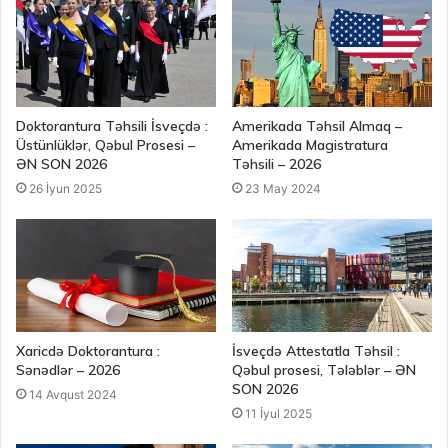
Doktorantura Təhsili İsveçdə :
Amerikada Təhsil Almaq –
Üstünlüklər, Qəbul Prosesi –
Amerikada Magistratura
ƏN SON 2026
Təhsili – 2026
26 İyun 2025
23 May 2024
Xaricdə Doktorantura :
İsveçdə Attestatla Təhsil :
Sənədlər – 2026
Qəbul prosesi, Tələblər – ƏN
SON 2026
14 Avqust 2024
11 İyul 2025