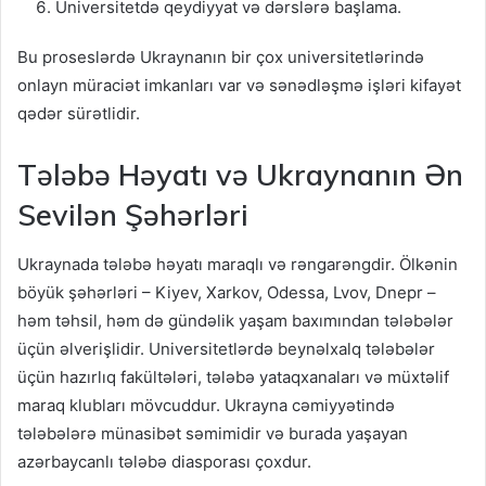
Universitetdə qeydiyyat və dərslərə başlama.
Bu proseslərdə Ukraynanın bir çox universitetlərində
onlayn müraciət imkanları var və sənədləşmə işləri kifayət
qədər sürətlidir.
Tələbə Həyatı və Ukraynanın Ən
Sevilən Şəhərləri
Ukraynada tələbə həyatı maraqlı və rəngarəngdir. Ölkənin
böyük şəhərləri – Kiyev, Xarkov, Odessa, Lvov, Dnepr –
həm təhsil, həm də gündəlik yaşam baxımından tələbələr
üçün əlverişlidir. Universitetlərdə beynəlxalq tələbələr
üçün hazırlıq fakültələri, tələbə yataqxanaları və müxtəlif
maraq klubları mövcuddur. Ukrayna cəmiyyətində
tələbələrə münasibət səmimidir və burada yaşayan
azərbaycanlı tələbə diasporası çoxdur.