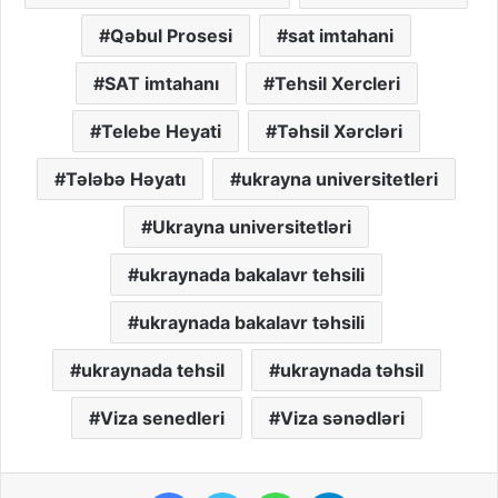
Qəbul Prosesi
sat imtahani
SAT imtahanı
Tehsil Xercleri
Telebe Heyati
Təhsil Xərcləri
Tələbə Həyatı
ukrayna universitetleri
Ukrayna universitetləri
ukraynada bakalavr tehsili
ukraynada bakalavr təhsili
ukraynada tehsil
ukraynada təhsil
Viza senedleri
Viza sənədləri
Facebook
Twitter
WhatsApp
Telegram