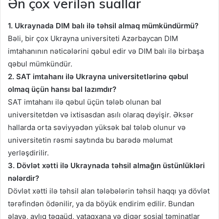
Ən çox verilən suallar
1. Ukraynada DIM balı ilə təhsil almaq mümkündürmü?
Bəli, bir çox Ukrayna universiteti Azərbaycan DIM
imtahanının nəticələrini qəbul edir və DIM balı ilə birbaşa
qəbul mümkündür.
2. SAT imtahanı ilə Ukrayna universitetlərinə qəbul
olmaq üçün hansı bal lazımdır?
SAT imtahanı ilə qəbul üçün tələb olunan bal
universitetdən və ixtisasdan asılı olaraq dəyişir. Əksər
hallarda orta səviyyədən yüksək bal tələb olunur və
universitetin rəsmi saytında bu barədə məlumat
yerləşdirilir.
3. Dövlət xətti ilə Ukraynada təhsil almağın üstünlükləri
nələrdir?
Dövlət xətti ilə təhsil alan tələbələrin təhsil haqqı ya dövlət
tərəfindən ödənilir, ya da böyük endirim edilir. Bundan
əlavə, aylıq təqaüd, yataqxana və digər sosial təminatlar