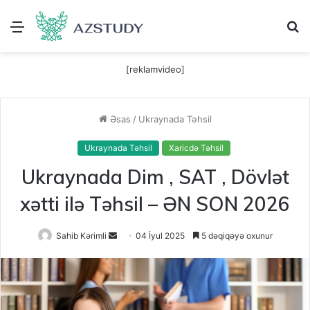
Menu
A
[reklamvideo]
Əsas
/
Ukraynada Təhsil
Ukraynada Təhsil
Xaricdə Təhsil
Ukraynada Dim , SAT , Dövlət
xətti ilə Təhsil – ƏN SON 2026
Send
Sahib Kərimli
04 İyul 2025
5 dəqiqəyə oxunur
an
email