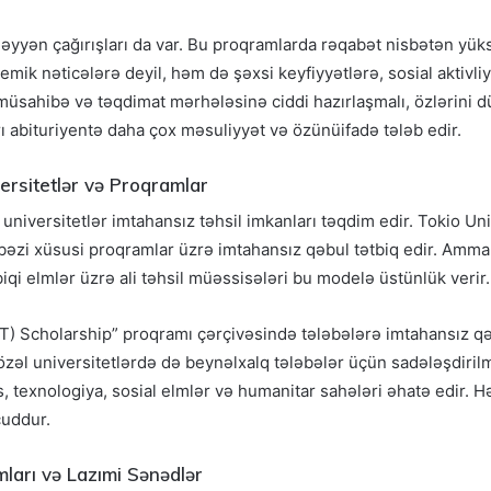
yyən çağırışları da var. Bu proqramlarda rəqabət nisbətən yüksə
mik nəticələrə deyil, həm də şəxsi keyfiyyətlərə, sosial aktivli
r müsahibə və təqdimat mərhələsinə ciddi hazırlaşmalı, özlərini 
 abituriyentə daha çox məsuliyyət və özünüifadə tələb edir.
ersitetlər və Proqramlar
l universitetlər imtahansız təhsil imkanları təqdim edir. Tokio Uni
r bəzi xüsusi proqramlar üzrə imtahansız qəbul tətbiq edir. Amm
biqi elmlər üzrə ali təhsil müəssisələri bu modelə üstünlük verir.
 Scholarship” proqramı çərçivəsində tələbələrə imtahansız qə
a özəl universitetlərdə də beynəlxalq tələbələr üçün sadələşdirilm
 texnologiya, sosial elmlər və humanitar sahələri əhatə edir. 
cuddur.
ları və Lazımi Sənədlər