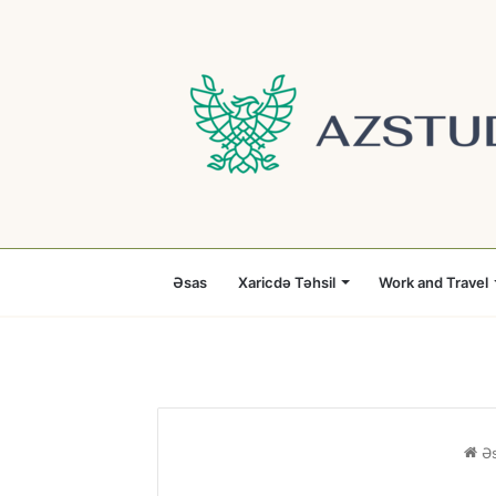
Əsas
Xaricdə Təhsil
Work and Travel
Əs