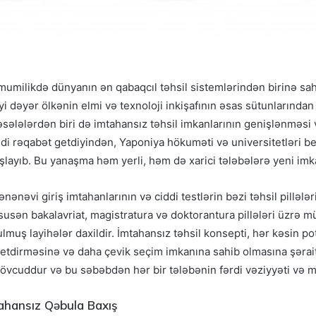
ümumilikdə dünyanın ən qabaqcıl təhsil sistemlərindən birinə sah
i dəyər ölkənin elmi və texnoloji inkişafının əsas sütunlarından 
əsələlərdən biri də imtahansız təhsil imkanlarının genişlənməsi 
iddi rəqabət getdiyindən, Yaponiya hökuməti və universitetləri b
başlayıb. Bu yanaşma həm yerli, həm də xarici tələbələrə yeni imka
nənəvi giriş imtahanlarının və ciddi testlərin bəzi təhsil pilləl
susən bakalavriat, magistratura və doktorantura pillələri üzrə 
muş layihələr daxildir. İmtahansız təhsil konsepti, hər kəsin po
ş etdirməsinə və daha çevik seçim imkanına sahib olmasına şəra
mövcuddur və bu səbəbdən hər bir tələbənin fərdi vəziyyəti və m
ahansız Qəbula Baxış