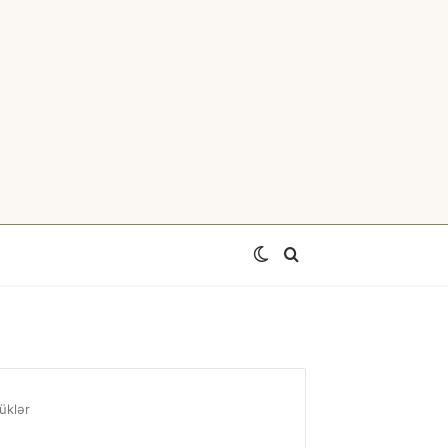
Switch
Axtar
skin
üklər