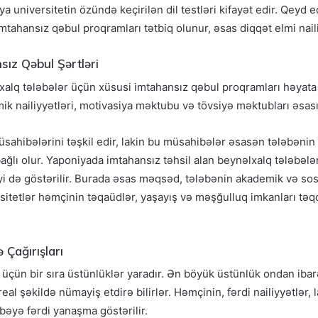
ya universitetin özündə keçirilən dil testləri kifayət edir. Qeyd 
mtahansız qəbul proqramları tətbiq olunur, əsas diqqət elmi naili
sız Qəbul Şərtləri
lxalq tələbələr üçün xüsusi imtahansız qəbul proqramları həyata
ik nailiyyətləri, motivasiya məktubu və tövsiyə məktubları əsas
müsahibələrini təşkil edir, lakin bu müsahibələr əsasən tələbənin
ğlı olur. Yaponiyada imtahansız təhsil alan beynəlxalq tələbələrə
yi də göstərilir. Burada əsas məqsəd, tələbənin akademik və sosi
itetlər həmçinin təqaüdlər, yaşayış və məşğulluq imkanları təq
 Çağırışları
üçün bir sıra üstünlüklər yaradır. Ən böyük üstünlük ondan ibarət
real şəkildə nümayiş etdirə bilirlər. Həmçinin, fərdi nailiyyətlər
əbəyə fərdi yanaşma göstərilir.