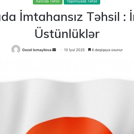
Xaricdə Təhsil
Yaponiyada Təhsil
da İmtahansız Təhsil : İ
Üstünlüklər
Send
Gozel Ismayilova
10 İyul 2025
6 dəqiqəyə oxunur
an
email