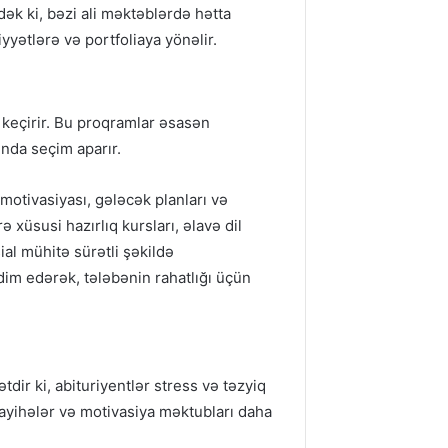
edək ki, bəzi ali məktəblərdə hətta
yyətlərə və portfoliaya yönəlir.
 keçirir. Bu proqramlar əsasən
ında seçim aparır.
 motivasiyası, gələcək planları və
 xüsusi hazırlıq kursları, əlavə dil
al mühitə sürətli şəkildə
dim edərək, tələbənin rahatlığı üçün
dir ki, abituriyentlər stress və təzyiq
, layihələr və motivasiya məktubları daha