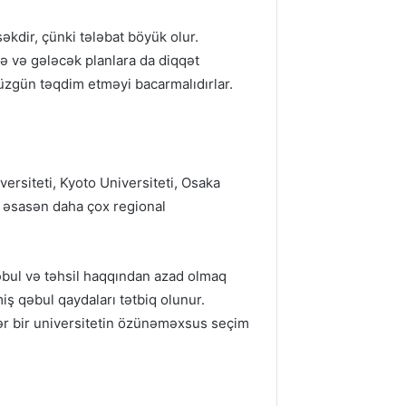
kdir, çünki tələbat böyük olur.
yə və gələcək planlara da diqqət
düzgün təqdim etməyi bacarmalıdırlar.
versiteti, Kyoto Universiteti, Osaka
a əsasən daha çox regional
bul və təhsil haqqından azad olmaq
iş qəbul qaydaları tətbiq olunur.
Hər bir universitetin özünəməxsus seçim