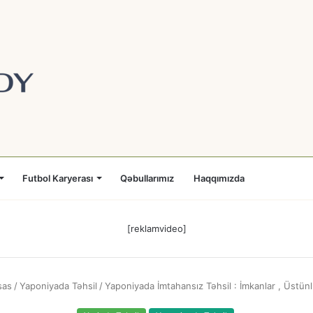
Futbol Karyerası
Qəbullarımız
Haqqımızda
[reklamvideo]
as
/
Yaponiyada Təhsil
/
Yaponiyada İmtahansız Təhsil : İmkanlar , Üstünl