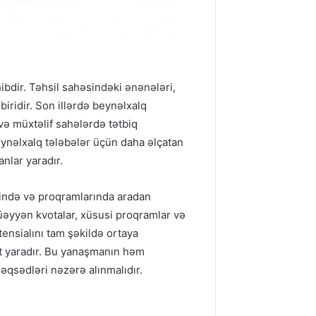
ibdir. Təhsil sahəsindəki ənənələri,
biridir. Son illərdə beynəlxalq
və müxtəlif sahələrdə tətbiq
eynəlxalq tələbələr üçün daha əlçatan
nlar yaradır.
ərində və proqramlarında aradan
müəyyən kvotalar, xüsusi proqramlar və
tensialını tam şəkildə ortaya
it yaradır. Bu yanaşmanın həm
əqsədləri nəzərə alınmalıdır.