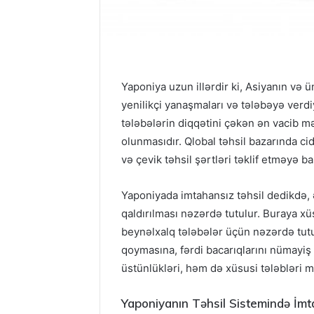
Yaponiya uzun illərdir ki, Asiyanın və 
yenilikçi yanaşmaları və tələbəyə verdiy
tələbələrin diqqətini çəkən ən vacib m
olunmasıdır. Qlobal təhsil bazarında c
və çevik təhsil şərtləri təklif etməyə 
Yaponiyada imtahansız təhsil dedikdə, ə
qaldırılması nəzərdə tutulur. Buraya xü
beynəlxalq tələbələr üçün nəzərdə tutul
qoymasına, fərdi bacarıqlarını nümayi
üstünlükləri, həm də xüsusi tələbləri 
Yaponiyanın Təhsil Sistemində İmt