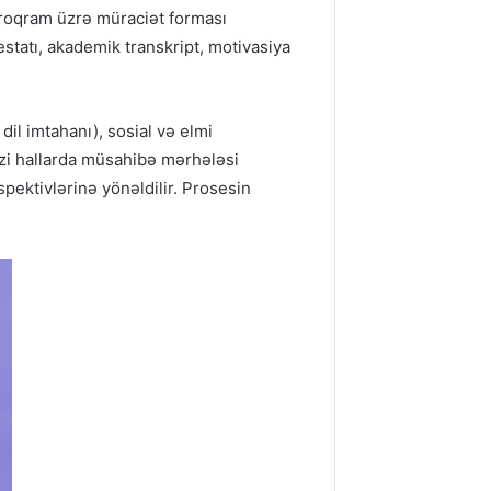
proqram üzrə müraciət forması
statı, akademik transkript, motivasiya
dil imtahanı), sosial və elmi
əzi hallarda müsahibə mərhələsi
pektivlərinə yönəldilir. Prosesin