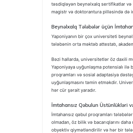
təsdiqləyən beynəlxalq sertifikatlar və 
magistr və doktorantura pilləsində də i
Beynəlxalq Tələbələr üçün İmtahan
Yaponiyanın bir çox universiteti beynə
tələbənin orta məktəb attestatı, akadem
Bəzi hallarda, universitetlər öz daxili 
Yaponiyaya uyğunlaşma potensialı ilə ba
proqramları və sosial adaptasiya dəstə
uyğunlaşmasını təmin etməkdir. Univers
hər cür şərait yaradır.
İmtahansız Qəbulun Üstünlükləri və
İmtahansız qəbul proqramları tələbələr 
olmadan, öz bilik və bacarıqlarını daha 
obyektiv qiymətləndirilir və hər bir təl