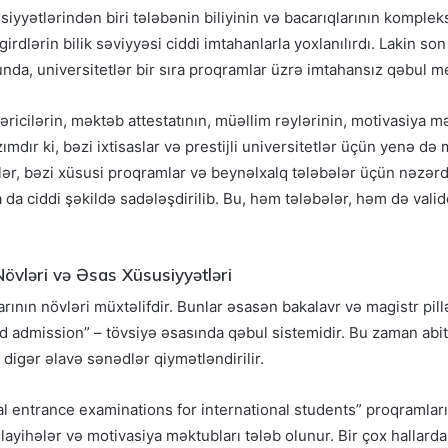
iyyətlərindən biri tələbənin biliyinin və bacarıqlarının komplek
irdlərin bilik səviyyəsi ciddi imtahanlarla yoxlanılırdı. Lakin son
nda, universitetlər bir sıra proqramlar üzrə imtahansız qəbul m
icilərin, məktəb attestatının, müəllim rəylərinin, motivasiya 
mdır ki, bəzi ixtisaslar və prestijli universitetlər üçün yenə də
r, bəzi xüsusi proqramlar və beynəlxalq tələbələr üçün nəzərd
 da ciddi şəkildə sadələşdirilib. Bu, həm tələbələr, həm də val
övləri və Əsas Xüsusiyyətləri
ının növləri müxtəlifdir. Bunlar əsasən bakalavr və magistr pillə
admission” – tövsiyə əsasında qəbul sistemidir. Bu zaman abit
ə digər əlavə sənədlər qiymətləndirilir.
ial entrance examinations for international students” proqramlar
 layihələr və motivasiya məktubları tələb olunur. Bir çox hallarda 