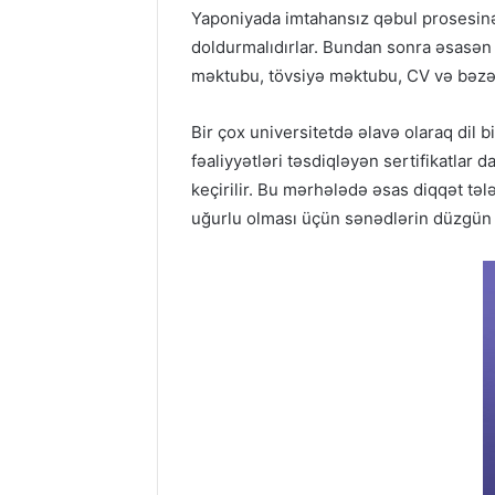
Yaponiyada imtahansız qəbul prosesinə
doldurmalıdırlar. Bundan sonra əsasən 
məktubu, tövsiyə məktubu, CV və bəzən
Bir çox universitetdə əlavə olaraq dil b
fəaliyyətləri təsdiqləyən sertifikatla
keçirilir. Bu mərhələdə əsas diqqət tə
uğurlu olması üçün sənədlərin düzgün 