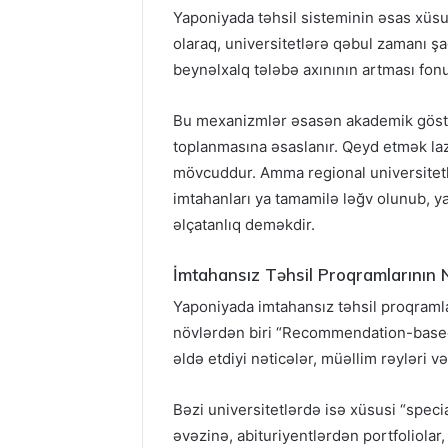
Yaponiyada təhsil sisteminin əsas xüsus
olaraq, universitetlərə qəbul zamanı şag
beynəlxalq tələbə axınının artması fonu
Bu mexanizmlər əsasən akademik göstər
toplanmasına əsaslanır. Qeyd etmək lazı
mövcuddur. Amma regional universitetlə
imtahanları ya tamamilə ləğv olunub, ya
əlçatanlıq deməkdir.
İmtahansız Təhsil Proqramlarının N
Yaponiyada imtahansız təhsil proqramlar
növlərdən biri “Recommendation-based 
əldə etdiyi nəticələr, müəllim rəyləri v
Bəzi universitetlərdə isə xüsusi “spec
əvəzinə, abituriyentlərdən portfoliolar,