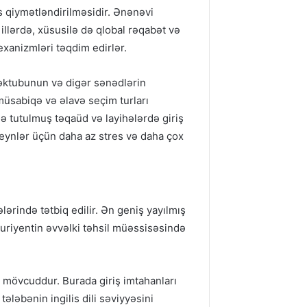
s qiymətləndirilməsidir. Ənənəvi
 illərdə, xüsusilə də qlobal rəqabət və
exanizmləri təqdim edirlər.
məktubunun və digər sənədlərin
 müsabiqə və əlavə seçim turları
ə tutulmuş təqaüd və layihələrdə giriş
ideynlər üçün daha az stres və daha çox
lərində tətbiq edilir. Ən geniş yayılmış
uriyentin əvvəlki təhsil müəssisəsində
ı mövcuddur. Burada giriş imtahanları
tələbənin ingilis dili səviyyəsini