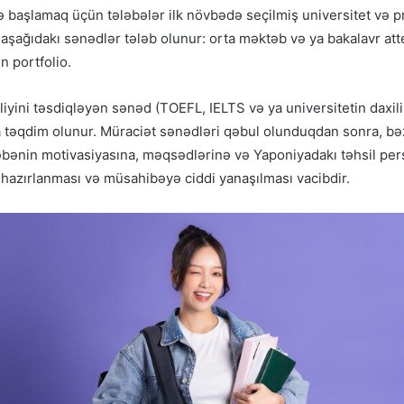
 başlamaq üçün tələbələr ilk növbədə seçilmiş universitet və 
aşağıdakı sənədlər tələb olunur: orta məktəb və ya bakalavr atte
 portfolio.
iliyini təsdiqləyən sənəd (TOEFL, IELTS və ya universitetin daxili 
r da təqdim olunur. Müraciət sənədləri qəbul olunduqdan sonra, b
ləbənin motivasiyasına, məqsədlərinə və Yaponiyadakı təhsil pers
hazırlanması və müsahibəyə ciddi yanaşılması vacibdir.