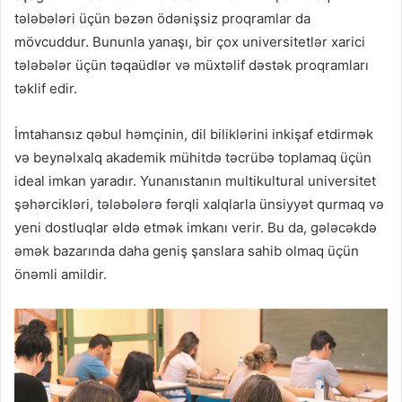
tələbələri üçün bəzən ödənişsiz proqramlar da
mövcuddur. Bununla yanaşı, bir çox universitetlər xarici
tələbələr üçün təqaüdlər və müxtəlif dəstək proqramları
təklif edir.
İmtahansız qəbul həmçinin, dil biliklərini inkişaf etdirmək
və beynəlxalq akademik mühitdə təcrübə toplamaq üçün
ideal imkan yaradır. Yunanıstanın multikultural universitet
şəhərcikləri, tələbələrə fərqli xalqlarla ünsiyyət qurmaq və
yeni dostluqlar əldə etmək imkanı verir. Bu da, gələcəkdə
əmək bazarında daha geniş şanslara sahib olmaq üçün
önəmli amildir.