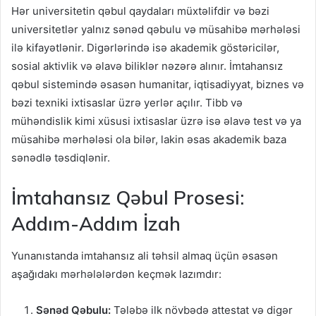
Hər universitetin qəbul qaydaları müxtəlifdir və bəzi
universitetlər yalnız sənəd qəbulu və müsahibə mərhələsi
ilə kifayətlənir. Digərlərində isə akademik göstəricilər,
sosial aktivlik və əlavə biliklər nəzərə alınır. İmtahansız
qəbul sistemində əsasən humanitar, iqtisadiyyat, biznes və
bəzi texniki ixtisaslar üzrə yerlər açılır. Tibb və
mühəndislik kimi xüsusi ixtisaslar üzrə isə əlavə test və ya
müsahibə mərhələsi ola bilər, lakin əsas akademik baza
sənədlə təsdiqlənir.
İmtahansız Qəbul Prosesi:
Addım-Addım İzah
Yunanıstanda imtahansız ali təhsil almaq üçün əsasən
aşağıdakı mərhələlərdən keçmək lazımdır:
Sənəd Qəbulu:
Tələbə ilk növbədə attestat və digər