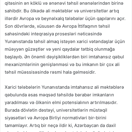
qitəsinin ən köklü və ənənəvi təhsil ənənələrindən birinə
sahibdir. Bu ölkədə ali məktəblər və universitetlər artıq
illərdir Avropa və beynəlxalq tələbələr üçün qapılarını açır.
Son dövrlərdə, xüsusən də Avropa İttifaqının təhsil
sahəsindəki inteqrasiya prosesləri nəticəsində
Yunanıstanda təhsil almaq istəyən xarici vətəndaşlar üçün
müəyyən güzəştlər və yeni qaydalar tətbiq olunmağa
başlayıb. Ən önəmli dəyişikliklərdən biri imtahansız qəbul
mexanizmlərinin genişlənməsi və bu imkanın bir çox ali
təhsil müəssisəsində rəsmi hala gəlməsidir.
Xarici tələbələrin Yunanıstanda imtahansız ali məktəblərə
qəbulunda əsas məqsəd təhsildə bərabər imkanların
yaradılması və ölkənin elmi potensialının artırılmasıdır.
Burada dövlətin dəstəyi, universitetlərin müstəqil
siyasətləri və Avropa Birliyi normativləri bir-birini
tamamlayır. Artıq bir neçə ildir ki, Azərbaycan da daxil