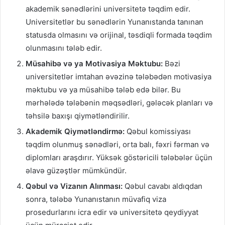
akademik sənədlərini universitetə təqdim edir.
Universitetlər bu sənədlərin Yunanıstanda tanınan
statusda olmasını və orijinal, təsdiqli formada təqdim
olunmasını tələb edir.
Müsahibə və ya Motivasiya Məktubu:
Bəzi
universitetlər imtahan əvəzinə tələbədən motivasiya
məktubu və ya müsahibə tələb edə bilər. Bu
mərhələdə tələbənin məqsədləri, gələcək planları və
təhsilə baxışı qiymətləndirilir.
Akademik Qiymətləndirmə:
Qəbul komissiyası
təqdim olunmuş sənədləri, orta balı, fəxri fərman və
diplomları araşdırır. Yüksək göstəricili tələbələr üçün
əlavə güzəştlər mümkündür.
Qəbul və Vizanın Alınması:
Qəbul cavabı aldıqdan
sonra, tələbə Yunanıstanın müvafiq viza
prosedurlarını icra edir və universitetə qeydiyyat