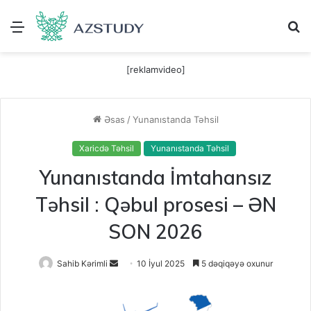
Menu
A
[reklamvideo]
Əsas
/
Yunanıstanda Təhsil
Xaricdə Təhsil
Yunanıstanda Təhsil
Yunanıstanda İmtahansız
Təhsil : Qəbul prosesi – ƏN
SON 2026
Send
Sahib Kərimli
10 İyul 2025
5 dəqiqəyə oxunur
an
email