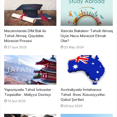
Macarıstanda DİM Balı ilə
Xaricdə Bakalavr Təhsili Almaq
Təhsil Almaq: Qaydalar,
Üçün Necə Müraciət Etmək
Müraciət Prosesi
Olar?
27 İyun 2025
23 May 2024
Yaponiyada Təhsil İxtisaslar :
Avstraliyada İmtahansız
Təqaüdlər , Maliyyə Dəstəyi
Təhsil: Əsas Xüsusiyyətlər,
Qəbul Şərtləri
10 İyul 2025
08 İyul 2025