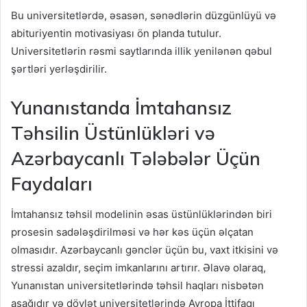
Bu universitetlərdə, əsasən, sənədlərin düzgünlüyü və
abituriyentin motivasiyası ön planda tutulur.
Universitetlərin rəsmi saytlarında illik yenilənən qəbul
şərtləri yerləşdirilir.
Yunanıstanda İmtahansız
Təhsilin Üstünlükləri və
Azərbaycanlı Tələbələr Üçün
Faydaları
İmtahansız təhsil modelinin əsas üstünlüklərindən biri
prosesin sadələşdirilməsi və hər kəs üçün əlçatan
olmasıdır. Azərbaycanlı gənclər üçün bu, vaxt itkisini və
stressi azaldır, seçim imkanlarını artırır. Əlavə olaraq,
Yunanıstan universitetlərində təhsil haqları nisbətən
aşağıdır və dövlət universitetlərində Avropa İttifaqı