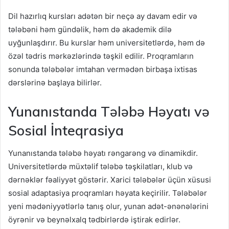
Dil hazırlıq kursları adətən bir neçə ay davam edir və
tələbəni həm gündəlik, həm də akademik dilə
uyğunlaşdırır. Bu kurslar həm universitetlərdə, həm də
özəl tədris mərkəzlərində təşkil edilir. Proqramların
sonunda tələbələr imtahan vermədən birbaşa ixtisas
dərslərinə başlaya bilirlər.
Yunanıstanda Tələbə Həyatı və
Sosial İnteqrasiya
Yunanıstanda tələbə həyatı rəngarəng və dinamikdir.
Universitetlərdə müxtəlif tələbə təşkilatları, klub və
dərnəklər fəaliyyət göstərir. Xarici tələbələr üçün xüsusi
sosial adaptasiya proqramları həyata keçirilir. Tələbələr
yeni mədəniyyətlərlə tanış olur, yunan adət-ənənələrini
öyrənir və beynəlxalq tədbirlərdə iştirak edirlər.