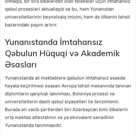
olmaqla, bir sıra ölkələrdən olan tələbələr üçün imtahansız
qəbul prosesləri aktuallaşıb və bu, həm Yunanıstan
universitetlərinin beynəlxalq imicini, həm də ölkənin təhsil
bazarındakı payını artırır.
Yunanıstanda İmtahansız
Qəbulun Hüquqi və Akademik
Əsasları
Yunanıstanda ali məktəblərə qəbulun imtahansız əsasda
həyata keçirilməsi əsasən Avropa təhsil məkanında tanınan
diplomların qarşılıqlı tanınması, Boloniya prosesi və
universitetlərin daxili qəbul siyasətləri ilə tənzimlənir.
Burada ən vacib şərtlərdən biri Azərbaycan kimi ölkələrin
orta məktəb attestatının və ya ekvivalent sənədinin
Yunanıstanda tanınmasıdır.