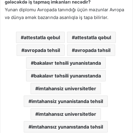
gələcəkdə iş tapmaq imkanları necədir?
Yunan diplomu Avropada tanındığı üçün məzunlar Avropa
və dünya əmək bazarında asanlıqla iş tapa bilirlər.
attestatla qebul
attestatla qəbul
avropada tehsil
avropada təhsil
bakalavr tehsili yunanistanda
bakalavr təhsili yunanıstanda
imtahansiz universitetler
imtahansiz yunanistanda tehsil
imtahansız universitetlər
imtahansız yunanıstanda təhsil