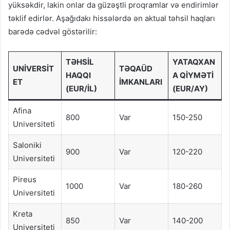
yüksəkdir, lakin onlar da güzəştli proqramlar və endirimlər
təklif edirlər. Aşağıdakı hissələrdə ən aktual təhsil haqları
barədə cədvəl göstərilir:
TƏHSIL
YATAQXAN
UNIVERSIT
TƏQAÜD
HAQQI
A QIYMƏTI
ET
İMKANLARI
(EUR/İL)
(EUR/AY)
Afina
800
Var
150-250
Universiteti
Saloniki
900
Var
120-220
Universiteti
Pireus
1000
Var
180-260
Universiteti
Kreta
850
Var
140-200
Universiteti