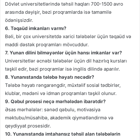
Dövlət universitetlərində təhsil haqları 700-1500 avro
arasında dəyişir, bəzi proqramlarda isə tamamilə
ödənişsizdir.
6. Təqaüd imkanları varmı?
Bəli, bir çox universitetdə xarici tələbələr üçün təqaüd və
maddi dəstək proqramları mövcuddur.
7. Yunan dilini bilməyənlər üçün hansı imkanlar var?
Universitetlər əcnəbi tələbələr üçün dil hazırlıq kursları
təşkil edir, bəzi proqramlar isə ingilis dilində aparılır.
8. Yunanıstanda tələbə həyatı necədir?
Tələbə həyatı rəngarəngdir, müxtəlif sosial tədbirlər,
klublar, mədəni və idman proqramları təşkil olunur.
9. Qəbul prosesi neçə mərhələdən ibarətdir?
Əsas mərhələlər: sənəd qəbulu, motivasiya
məktubu/müsahibə, akademik qiymətləndirmə və
qeydiyyat prosesidir.
10. Yunanıstanda imtahansız təhsil alan tələbələrin