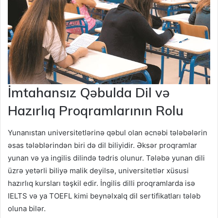
İmtahansız Qəbulda Dil və
Hazırlıq Proqramlarının Rolu
Yunanıstan universitetlərinə qəbul olan əcnəbi tələbələrin
əsas tələblərindən biri də dil biliyidir. Əksər proqramlar
yunan və ya ingilis dilində tədris olunur. Tələbə yunan dili
üzrə yetərli biliyə malik deyilsə, universitetlər xüsusi
hazırlıq kursları təşkil edir. İngilis dilli proqramlarda isə
IELTS və ya TOEFL kimi beynəlxalq dil sertifikatları tələb
oluna bilər.