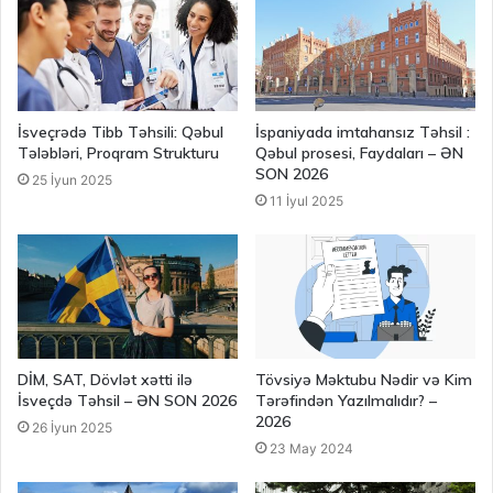
İsveçrədə Tibb Təhsili: Qəbul
İspaniyada imtahansız Təhsil :
Tələbləri, Proqram Strukturu
Qəbul prosesi, Faydaları – ƏN
SON 2026
25 İyun 2025
11 İyul 2025
DİM, SAT, Dövlət xətti ilə
Tövsiyə Məktubu Nədir və Kim
İsveçdə Təhsil – ƏN SON 2026
Tərəfindən Yazılmalıdır? –
2026
26 İyun 2025
23 May 2024