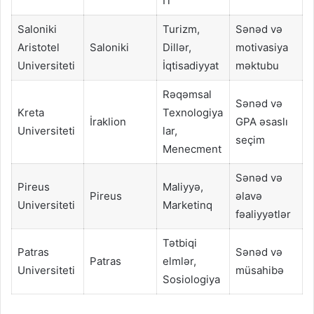
İT
Saloniki
Turizm,
Sənəd və
Aristotel
Saloniki
Dillər,
motivasiya
Universiteti
İqtisadiyyat
məktubu
Rəqəmsal
Sənəd və
Kreta
Texnologiya
İraklion
GPA əsaslı
Universiteti
lar,
seçim
Menecment
Sənəd və
Pireus
Maliyyə,
Pireus
əlavə
Universiteti
Marketinq
fəaliyyətlər
Tətbiqi
Patras
Sənəd və
Patras
elmlər,
Universiteti
müsahibə
Sosiologiya