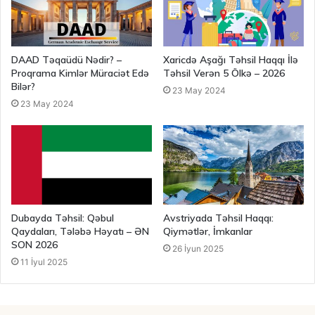
DAAD Təqaüdü Nədir? –
Xaricdə Aşağı Təhsil Haqqı İlə
Proqrama Kimlər Müraciət Edə
Təhsil Verən 5 Ölkə – 2026
Bilər?
23 May 2024
23 May 2024
Dubayda Təhsil: Qəbul
Avstriyada Təhsil Haqqı:
Qaydaları, Tələbə Həyatı – ƏN
Qiymətlər, İmkanlar
SON 2026
26 İyun 2025
11 İyul 2025