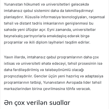
Yunanıstan hökuməti və universitetləri gələcəkdə
imtahansız qəbul sistemini daha da təkmilləşdirməyi
planlaşdırır. Xüsusilə informasiya texnologiyaları, rəqəmsal
təhsil və distant tədris imkanlarının genişlənməsi bu
sahədə yeni üfüqlər açır. Eyni zamanda, universitetlər
beynəlxalq partnyorlarla əməkdaşlıq edərək birgə
proqramlar və ikili diplom layihələri təqdim edirlər.
Yaxın illərdə, imtahansız qəbul proqramlarının daha çox
ixtisas və universiteti əhatə edəcəyi, təhsil prosesinin isə
daha fərdiləşdirilmiş və tələbəyönümlü olacağı
proqnozlaşdırılır. Gənclər üçün yeni hazırlıq və adaptasiya
proqramlarının tətbiqi, Yunanıstanın Avropada lider təhsil
mərkəzlərindən birinə çevrilməsinə töhfə verəcək.
Ən çox verilən suallar