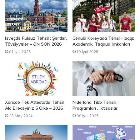
İsveçdə Pulsuz Təhsil : Şərtlər,
Cənubi Koreyada Təhsil Haqqı:
Tövsiyyələr – ƏN SON 2026
Akademik, Təqaüd İmkanları
01 İyul 2025
10 İyul 2025
Xaricdə Tək Attestatla Təhsil
Niderland Tibb Təhsili :
Ala Biləcəyiniz 5 Ölkə – 2026
Proqramları , İxtisaslar
23 May 2024
09 İyul 2025