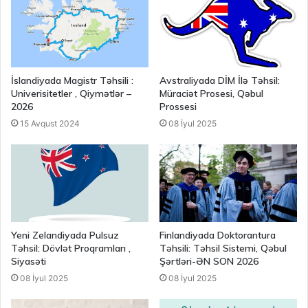
İslandiyada Magistr Təhsili :
Avstraliyada DİM İlə Təhsil:
Univerisitetler , Qiymətlər –
Müraciət Prosesi, Qəbul
2026
Prossesi
15 Avqust 2024
08 İyul 2025
Yeni Zelandiyada Pulsuz
Finlandiyada Doktorantura
Təhsil: Dövlət Proqramları ,
Təhsili: Təhsil Sistemi, Qəbul
Siyasəti
Şərtləri-ƏN SON 2026
08 İyul 2025
08 İyul 2025