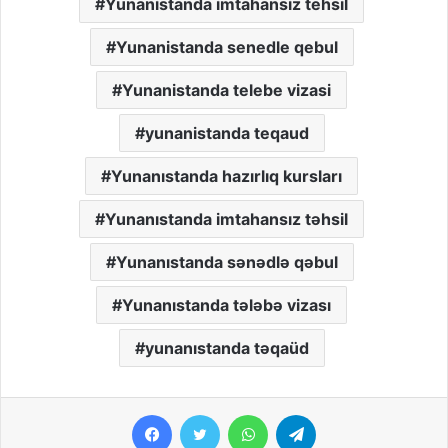
Yunanistanda imtahansiz tehsil
Yunanistanda senedle qebul
Yunanistanda telebe vizasi
yunanistanda teqaud
Yunanıstanda hazırlıq kursları
Yunanıstanda imtahansız təhsil
Yunanıstanda sənədlə qəbul
Yunanıstanda tələbə vizası
yunanıstanda təqaüd
Facebook
Twitter
WhatsApp
Telegram