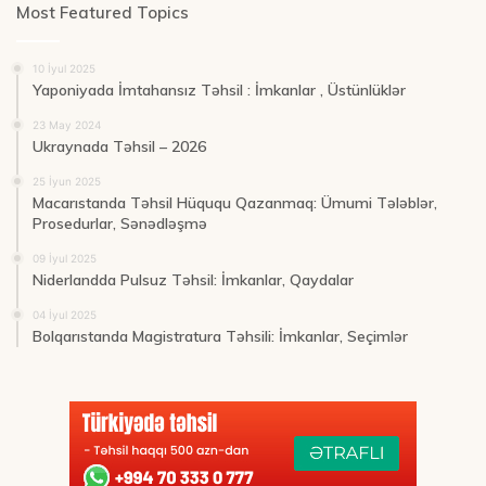
Most Featured Topics
10 İyul 2025
Yaponiyada İmtahansız Təhsil : İmkanlar , Üstünlüklər
23 May 2024
Ukraynada Təhsil – 2026
25 İyun 2025
Macarıstanda Təhsil Hüququ Qazanmaq: Ümumi Tələblər,
Prosedurlar, Sənədləşmə
09 İyul 2025
Niderlandda Pulsuz Təhsil: İmkanlar, Qaydalar
04 İyul 2025
Bolqarıstanda Magistratura Təhsili: İmkanlar, Seçimlər