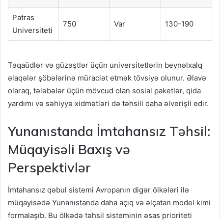
Patras
750
Var
130-190
Universiteti
Təqaüdlər və güzəştlər üçün universitetlərin beynəlxalq
əlaqələr şöbələrinə müraciət etmək tövsiyə olunur. Əlavə
olaraq, tələbələr üçün mövcud olan sosial paketlər, qida
yardımı və səhiyyə xidmətləri də təhsili daha əlverişli edir.
Yunanıstanda İmtahansız Təhsil:
Müqayisəli Baxış və
Perspektivlər
İmtahansız qəbul sistemi Avropanın digər ölkələri ilə
müqayisədə Yunanıstanda daha açıq və əlçatan model kimi
formalaşıb. Bu ölkədə təhsil sisteminin əsas prioriteti