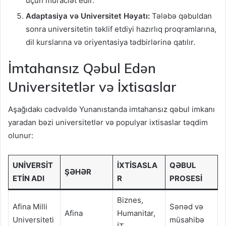
üçün müraciət edir.
Adaptasiya və Universitet Həyatı:
Tələbə qəbuldan
sonra universitetin təklif etdiyi hazırlıq proqramlarına,
dil kurslarına və oriyentasiya tədbirlərinə qatılır.
İmtahansız Qəbul Edən
Universitetlər və İxtisaslar
Aşağıdakı cədvəldə Yunanıstanda imtahansız qəbul imkanı
yaradan bəzi universitetlər və populyar ixtisaslar təqdim
olunur:
UNIVERSIT
İXTISASLA
QƏBUL
ŞƏHƏR
ETIN ADI
R
PROSESI
Biznes,
Afina Milli
Sənəd və
Afina
Humanitar,
Universiteti
müsahibə