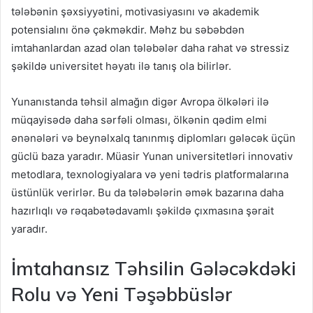
tələbənin şəxsiyyətini, motivasiyasını və akademik
potensialını önə çəkməkdir. Məhz bu səbəbdən
imtahanlardan azad olan tələbələr daha rahat və stressiz
şəkildə universitet həyatı ilə tanış ola bilirlər.
Yunanıstanda təhsil almağın digər Avropa ölkələri ilə
müqayisədə daha sərfəli olması, ölkənin qədim elmi
ənənələri və beynəlxalq tanınmış diplomları gələcək üçün
güclü baza yaradır. Müasir Yunan universitetləri innovativ
metodlara, texnologiyalara və yeni tədris platformalarına
üstünlük verirlər. Bu da tələbələrin əmək bazarına daha
hazırlıqlı və rəqabətədavamlı şəkildə çıxmasına şərait
yaradır.
İmtahansız Təhsilin Gələcəkdəki
Rolu və Yeni Təşəbbüslər