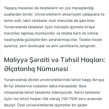
Yaşayış məsələsi də tələbələrin ən çox maraqlandığı
suallardan biridir. Universitetlərin əksəriyyəti yataqxana ilə
təmin edir, lakin tələbələr özəl mənzildə də qala bilər.
Yunanıstanda tələbələr üçün münasib qiymətə kirayə
mənzillər tapmaq mümkündür və tələbə kartı ilə ictimai
nəqliyyatda güzəştlərdən yararlanmaq olar. Tələbə həyatı
əyləncə, yeni dostluqlar və elmi yeniliklərlə zəngindir.
Maliyyə Şəraiti və Təhsil Haqları:
Əlçatanlıq Nümunəsi
Yunanıstanda dövlət universitetlərində təhsil haqqı Avropa
Birliyi ölkələrinə nisbətən daha münasibdir. Bəzi
ixtisaslarda təhsil tamamilə ödənişsizdir. Xarici tələbələr
üçün isə təhsil haqları illik olaraq 700-1500 avro arasında
dəyişir. Özəl universitetlərdə qiymətlər bir qədər