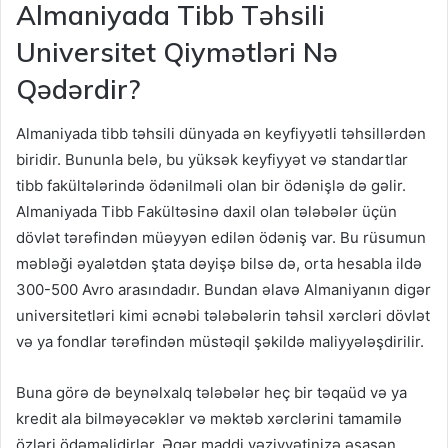
Almaniyada Tibb Təhsili
Universitet Qiymətləri Nə
Qədərdir?
Almaniyada tibb təhsili dünyada ən keyfiyyətli təhsillərdən
biridir. Bununla belə, bu yüksək keyfiyyət və standartlar
tibb fakültələrində ödənilməli olan bir ödənişlə də gəlir.
Almaniyada Tibb Fakültəsinə daxil olan tələbələr üçün
dövlət tərəfindən müəyyən edilən ödəniş var. Bu rüsumun
məbləği əyalətdən ştata dəyişə bilsə də, orta hesabla ildə
300-500 Avro arasındadır. Bundan əlavə Almaniyanın digər
universitetləri kimi əcnəbi tələbələrin təhsil xərcləri dövlət
və ya fondlar tərəfindən müstəqil şəkildə maliyyələşdirilir.
Buna görə də beynəlxalq tələbələr heç bir təqaüd və ya
kredit ala bilməyəcəklər və məktəb xərclərini tamamilə
özləri ödəməlidirlər. Əgər maddi vəziyyətinizə əsasən