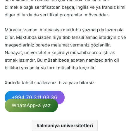
bilməklə bağlı sertifikatdan başqa, ingilis və ya fransız kimi
digər dillərdə də sertifikat proqramları mövcuddur.
Müraciət zamanı motivasiya məktubu yazmaq da lazım ola
bilər. Məktubda sizdən niyə tibb təhsili almaq istədiyiniz və
məqsədləriniz barədə məlumat verməniz gözlənilir.
Nəhayət, universitetin keçirdiyi müsahibələrdə iştirak
etmək lazımdır. Bu müsahibədə adətən namizədlərin dil
bilikləri yoxlanılır və fərdi müsahibə keçirilir.
Xaricdə təhsil suallaranızı bizə yaza bilərsiz.
+994 70 311 03 36
WhatsApp-a yaz
almaniya universitetleri