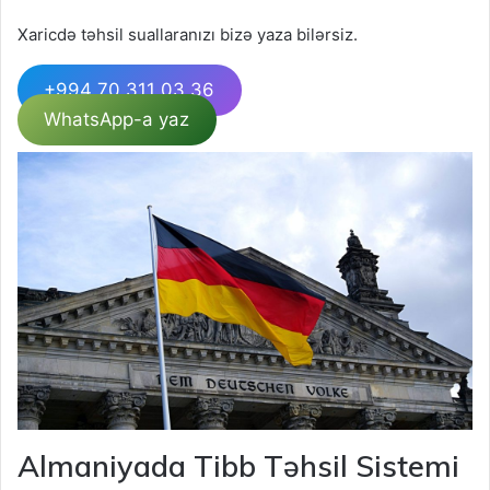
Xaricdə təhsil suallaranızı bizə yaza bilərsiz.
+994 70 311 03 36
WhatsApp-a yaz
Almaniyada Tibb Təhsil Sistemi