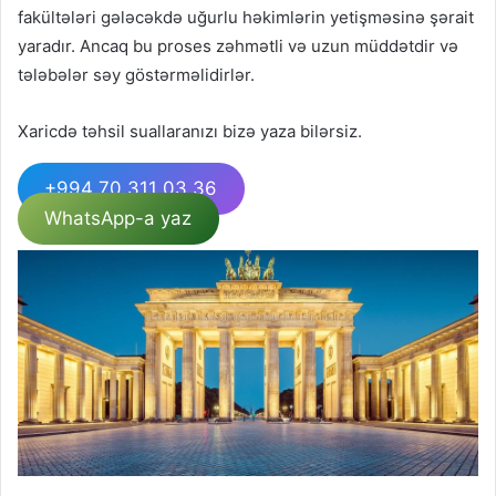
fakültələri gələcəkdə uğurlu həkimlərin yetişməsinə şərait
yaradır. Ancaq bu proses zəhmətli və uzun müddətdir və
tələbələr səy göstərməlidirlər.
Xaricdə təhsil suallaranızı bizə yaza bilərsiz.
+994 70 311 03 36
WhatsApp-a yaz