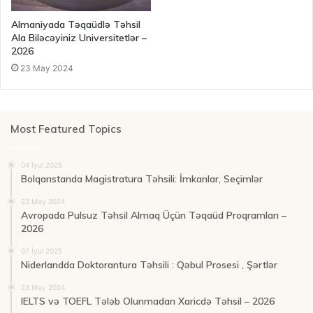
Almaniyada Təqaüdlə Təhsil
Ala Biləcəyiniz Universitetlər –
2026
23 May 2024
Most Featured Topics
04 İyul 2025
Bolqarıstanda Magistratura Təhsili: İmkanlar, Seçimlər
23 May 2024
Avropada Pulsuz Təhsil Almaq Üçün Təqaüd Proqramları –
2026
07 İyul 2025
Niderlandda Doktorantura Təhsili : Qəbul Prosesi , Şərtlər
23 May 2024
IELTS və TOEFL Tələb Olunmadan Xaricdə Təhsil – 2026