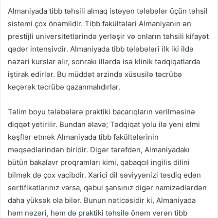
Almaniyada tibb təhsili almaq istəyən tələbələr üçün təhsil
sistemi çox önəmlidir. Tibb fakültələri Almaniyanın ən
prestijli universitetlərində yerləşir və onların təhsili kifayət
qədər intensivdir. Almaniyada tibb tələbələri ilk iki ildə
nəzəri kurslar alır, sonrakı illərdə isə klinik tədqiqatlarda
iştirak edirlər. Bu müddət ərzində xüsusilə təcrübə
keçərək təcrübə qazanmalıdırlar.
Təlim boyu tələbələrə praktiki bacarıqların verilməsinə
diqqət yetirilir. Bundan əlavə; Tədqiqat yolu ilə yeni elmi
kəşflər etmək Almaniyada tibb fakültələrinin
məqsədlərindən biridir. Digər tərəfdən, Almaniyadakı
bütün bakalavr proqramları kimi, qabaqcıl ingilis dilini
bilmək də çox vacibdir. Xarici dil səviyyənizi təsdiq edən
sertifikatlarınız varsa, qəbul şansınız digər namizədlərdən
daha yüksək ola bilər. Bunun nəticəsidir ki, Almaniyada
həm nəzəri, həm də praktiki təhsilə önəm verən tibb