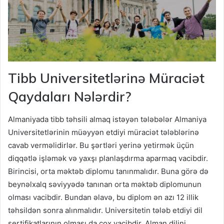
Tibb Universitetlərinə Müraciət
Qaydaları Nələrdir?
Almaniyada tibb təhsili almaq istəyən tələbələr Almaniya
Universitetlərinin müəyyən etdiyi müraciət tələblərinə
cavab verməlidirlər. Bu şərtləri yerinə yetirmək üçün
diqqətlə işləmək və yaxşı planlaşdırma aparmaq vacibdir.
Birincisi, orta məktəb diplomu tanınmalıdır. Buna görə də
beynəlxalq səviyyədə tanınan orta məktəb diplomunun
olması vacibdir. Bundan əlavə, bu diplom ən azı 12 illik
təhsildən sonra alınmalıdır. Universitetin tələb etdiyi dil
sertifikatlarının olması da çox vacibdir. Alman dilini