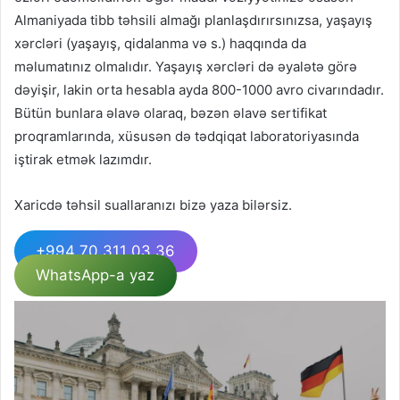
Almaniyada tibb təhsili almağı planlaşdırırsınızsa, yaşayış
xərcləri (yaşayış, qidalanma və s.) haqqında da
məlumatınız olmalıdır. Yaşayış xərcləri də əyalətə görə
dəyişir, lakin orta hesabla ayda 800-1000 avro civarındadır.
Bütün bunlara əlavə olaraq, bəzən əlavə sertifikat
proqramlarında, xüsusən də tədqiqat laboratoriyasında
iştirak etmək lazımdır.
Xaricdə təhsil suallaranızı bizə yaza bilərsiz.
+994 70 311 03 36
WhatsApp-a yaz