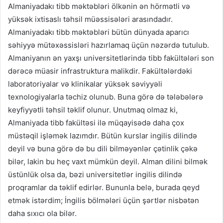
Almaniyadakı tibb məktəbləri ölkənin ən hörmətli və
yüksək ixtisaslı təhsil müəssisələri arasındadır.
Almaniyadakı tibb məktəbləri bütün dünyada aparıcı
səhiyyə mütəxəssisləri hazırlamaq üçün nəzərdə tutulub.
Almaniyanın ən yaxşı universitetlərində tibb fakültələri son
dərəcə müasir infrastruktura malikdir. Fakültələrdəki
laboratoriyalar və klinikalar yüksək səviyyəli
texnologiyalarla təchiz olunub. Buna görə də tələbələrə
keyfiyyətli təhsil təklif olunur. Unutmaq olmaz ki,
Almaniyada tibb fakültəsi ilə müqayisədə daha çox
müstəqil işləmək lazımdır. Bütün kurslar ingilis dilində
deyil və buna görə də bu dili bilməyənlər çətinlik çəkə
bilər, lakin bu heç vaxt mümkün deyil. Alman dilini bilmək
üstünlük olsa da, bəzi universitetlər ingilis dilində
proqramlar da təklif edirlər. Bununla belə, burada qeyd
etmək istərdim; İngilis bölmələri üçün şərtlər nisbətən
daha sıxıcı ola bilər.