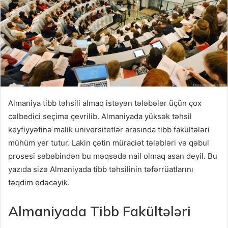
Almaniya tibb təhsili almaq istəyən tələbələr üçün çox
cəlbedici seçimə çevrilib. Almaniyada yüksək təhsil
keyfiyyətinə malik universitetlər arasında tibb fakültələri
mühüm yer tutur. Lakin çətin müraciət tələbləri və qəbul
prosesi səbəbindən bu məqsədə nail olmaq asan deyil. Bu
yazıda sizə Almaniyada tibb təhsilinin təfərrüatlarını
təqdim edəcəyik.
Almaniyada Tibb Fakültələri