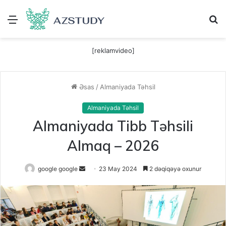
Menu
A
[reklamvideo]
Əsas
/
Almaniyada Təhsil
Almaniyada Təhsil
Almaniyada Tibb Təhsili
Almaq – 2026
Send
google google
23 May 2024
2 dəqiqəyə oxunur
an
email