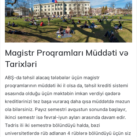
Magistr Proqramları Müddəti və
Tarixləri
ABŞ-da təhsil alacaq tələbələr üçün magistr
proqramlarının müddəti iki il olsa da, təhsil krediti sistemi
əsasında olduğu üçün məktəbin imkan verdiyi qədərə
kreditlərinizi tez başa vuraraq daha qısa müddətdə məzun
ola bilərsiniz. Payız semestri avqustun sonunda başlayır,
ikinci semestr isə fevral-iyun ayları arasında davam edir.
Tədris ili iki semestrə bölündüyü halda, bəzi
universitetlərdə rüb adlanan 4 rüblərə bölündüyü üçün siz