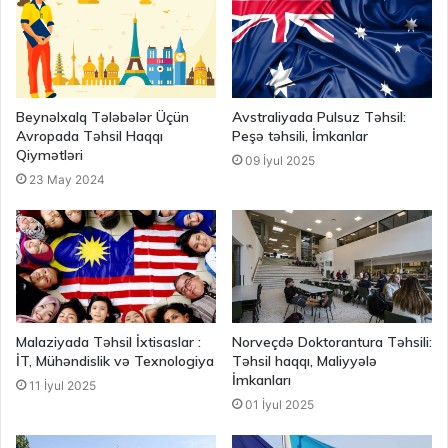
Beynəlxalq Tələbələr Üçün
Avstraliyada Pulsuz Təhsil:
Avropada Təhsil Haqqı
Peşə təhsili, İmkanlar
Qiymətləri
09 İyul 2025
23 May 2024
Malaziyada Təhsil İxtisaslar :
Norveçdə Doktorantura Təhsili:
İT, Mühəndislik və Texnologiya
Təhsil haqqı, Maliyyələ
İmkanları
11 İyul 2025
01 İyul 2025