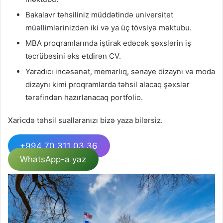
Bakalavr təhsiliniz müddətində universitet
müəllimlərinizdən iki və ya üç tövsiyə məktubu.
MBA proqramlarında iştirak edəcək şəxslərin iş
təcrübəsini əks etdirən CV.
Yaradıcı incəsənət, memarlıq, sənaye dizaynı və moda
dizaynı kimi proqramlarda təhsil alacaq şəxslər
tərəfindən hazırlanacaq portfolio.
Xaricdə təhsil suallaranızı bizə yaza bilərsiz.
+994 70 311 03 36
WhatsApp-a yaz