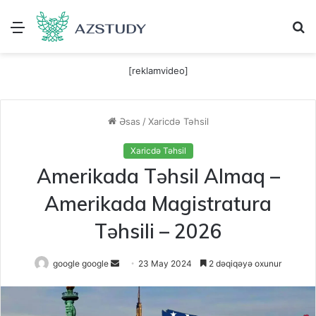
Menu
A
[reklamvideo]
Əsas
/
Xaricdə Təhsil
Xaricdə Təhsil
Amerikada Təhsil Almaq –
Amerikada Magistratura
Təhsili – 2026
Send
google google
23 May 2024
2 dəqiqəyə oxunur
an
email