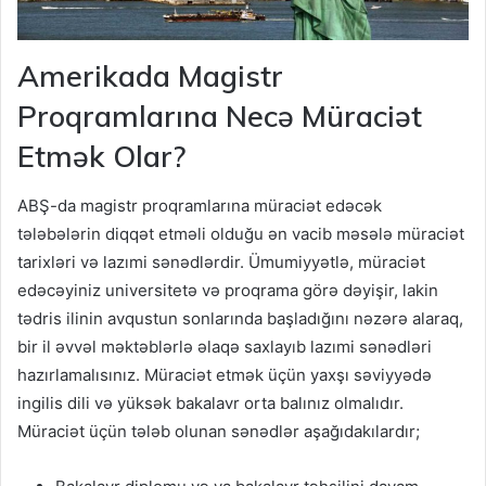
Amerikada Magistr
Proqramlarına Necə Müraciət
Etmək Olar?
ABŞ-da magistr proqramlarına müraciət edəcək
tələbələrin diqqət etməli olduğu ən vacib məsələ müraciət
tarixləri və lazımi sənədlərdir. Ümumiyyətlə, müraciət
edəcəyiniz universitetə və proqrama görə dəyişir, lakin
tədris ilinin avqustun sonlarında başladığını nəzərə alaraq,
bir il əvvəl məktəblərlə əlaqə saxlayıb lazımi sənədləri
hazırlamalısınız. Müraciət etmək üçün yaxşı səviyyədə
ingilis dili və yüksək bakalavr orta balınız olmalıdır.
Müraciət üçün tələb olunan sənədlər aşağıdakılardır;