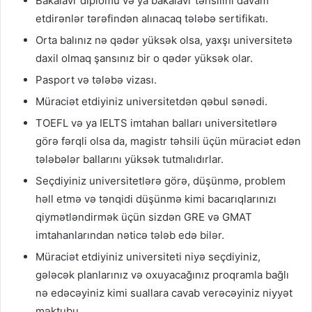
Bakalavr diplomu və ya bakalavr təhsilini davam
etdirənlər tərəfindən alınacaq tələbə sertifikatı.
Orta balınız nə qədər yüksək olsa, yaxşı universitetə
daxil olmaq şansınız bir o qədər yüksək olar.
Pasport və tələbə vizası.
Müraciət etdiyiniz universitetdən qəbul sənədi.
TOEFL və ya IELTS imtahan balları universitetlərə
görə fərqli olsa da, magistr təhsili üçün müraciət edən
tələbələr ballarını yüksək tutmalıdırlar.
Seçdiyiniz universitetlərə görə, düşünmə, problem
həll etmə və tənqidi düşünmə kimi bacarıqlarınızı
qiymətləndirmək üçün sizdən GRE və GMAT
imtahanlarından nəticə tələb edə bilər.
Müraciət etdiyiniz universiteti niyə seçdiyiniz,
gələcək planlarınız və oxuyacağınız proqramla bağlı
nə edəcəyiniz kimi suallara cavab verəcəyiniz niyyət
məktubu.