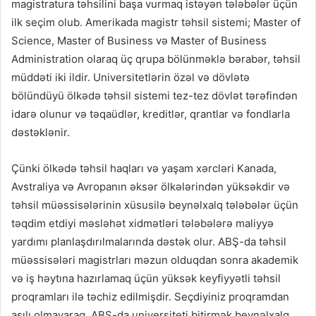
magistratura təhsilini başa vurmaq istəyən tələbələr üçün
ilk seçim olub. Amerikada magistr təhsil sistemi; Master of
Science, Master of Business və Master of Business
Administration olaraq üç qrupa bölünməklə bərabər, təhsil
müddəti iki ildir. Universitetlərin özəl və dövlətə
bölündüyü ölkədə təhsil sistemi tez-tez dövlət tərəfindən
idarə olunur və təqaüdlər, kreditlər, qrantlar və fondlarla
dəstəklənir.
Çünki ölkədə təhsil haqları və yaşam xərcləri Kanada,
Avstraliya və Avropanın əksər ölkələrindən yüksəkdir və
təhsil müəssisələrinin xüsusilə beynəlxalq tələbələr üçün
təqdim etdiyi məsləhət xidmətləri tələbələrə maliyyə
yardımı planlaşdırılmalarında dəstək olur. ABŞ-da təhsil
müəssisələri magistrları məzun olduqdan sonra akademik
və iş həytına hazırlamaq üçün yüksək keyfiyyətli təhsil
proqramları ilə təchiz edilmişdir. Seçdiyiniz proqramdan
asılı olmayaraq, ABŞ-da universiteti bitirmək beynəlxalq