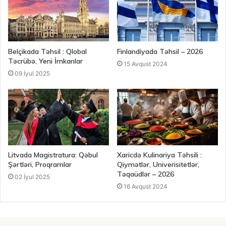
Belçikada Təhsil : Qlobal
Finlandiyada Təhsil – 2026
Təcrübə, Yeni İmkanlar
15 Avqust 2024
09 İyul 2025
Litvada Magistratura: Qəbul
Xaricdə Kulinariya Təhsili :
Şərtləri, Proqramlar
Qiymətlər, Univerisitetlər,
Təqaüdlər – 2026
02 İyul 2025
16 Avqust 2024