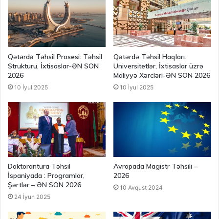
Qətərdə Təhsil Prosesi: Təhsil
Qətərdə Təhsil Haqları:
Strukturu, İxtisaslar-ƏN SON
Universitetlər, İxtisaslar üzrə
2026
Maliyyə Xərcləri-ƏN SON 2026
10 İyul 2025
10 İyul 2025
Doktorantura Təhsil
Avropada Magistr Təhsili –
İspaniyada : Programlar,
2026
Şərtlər – ƏN SON 2026
10 Avqust 2024
24 İyun 2025