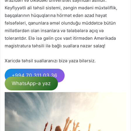
ərazidən və ölkədəki universitet sayından asılıdır.
Keyfiyyətli ali təhsil sistemi, zəngin mədəni müxtəliflik,
başqalarının hüquqlarına hörmət edən azad həyat
fəlsəfələri, qanunlara əməl olunduğu müddətcə bütün
millətlərdən olan insanlara və tələbələrə açıq və
tolerantdır. Elə isə gəlin çox vaxt itirmədən Amerikada
magistratura təhsili ilə bağlı suallara nəzər salaq!
Xaricdə təhsil suallaranızı bizə yaza bilərsiz.
+994 70 311 03 36
WhatsApp-a yaz