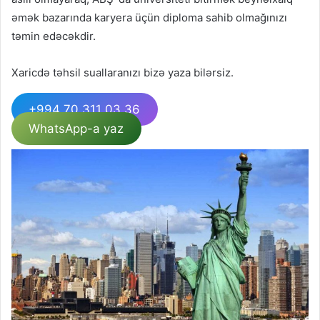
əmək bazarında karyera üçün diploma sahib olmağınızı
təmin edəcəkdir.
Xaricdə təhsil suallaranızı bizə yaza bilərsiz.
+994 70 311 03 36
WhatsApp-a yaz