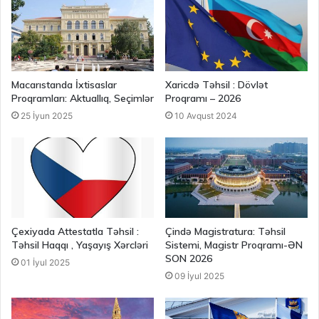
Macarıstanda İxtisaslar
Xaricdə Təhsil : Dövlət
Proqramları: Aktuallıq, Seçimlər
Proqramı – 2026
25 İyun 2025
10 Avqust 2024
Çexiyada Attestatla Təhsil :
Çində Magistratura: Təhsil
Təhsil Haqqı , Yaşayış Xərcləri
Sistemi, Magistr Proqramı-ƏN
SON 2026
01 İyul 2025
09 İyul 2025