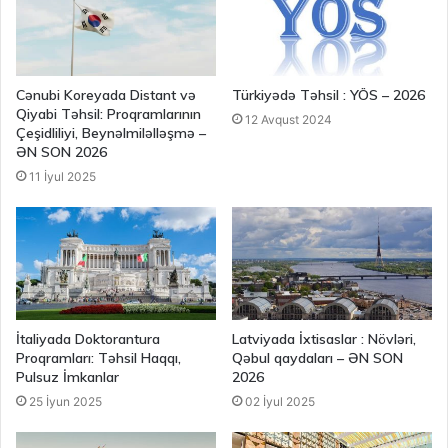
Cənubi Koreyada Distant və
Türkiyədə Təhsil : YÖS – 2026
Qiyabi Təhsil: Proqramlarının
12 Avqust 2024
Çeşidliliyi, Beynəlmiləlləşmə –
ƏN SON 2026
11 İyul 2025
İtaliyada Doktorantura
Latviyada İxtisaslar : Növləri,
Proqramları: Təhsil Haqqı,
Qəbul qaydaları – ƏN SON
Pulsuz İmkanlar
2026
25 İyun 2025
02 İyul 2025