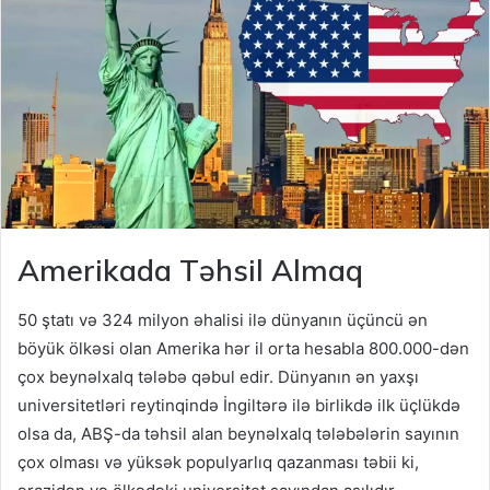
Amerikada Təhsil Almaq
50 ştatı və 324 milyon əhalisi ilə dünyanın üçüncü ən
böyük ölkəsi olan Amerika hər il orta hesabla 800.000-dən
çox beynəlxalq tələbə qəbul edir. Dünyanın ən yaxşı
universitetləri reytinqində İngiltərə ilə birlikdə ilk üçlükdə
olsa da, ABŞ-da təhsil alan beynəlxalq tələbələrin sayının
çox olması və yüksək populyarlıq qazanması təbii ki,