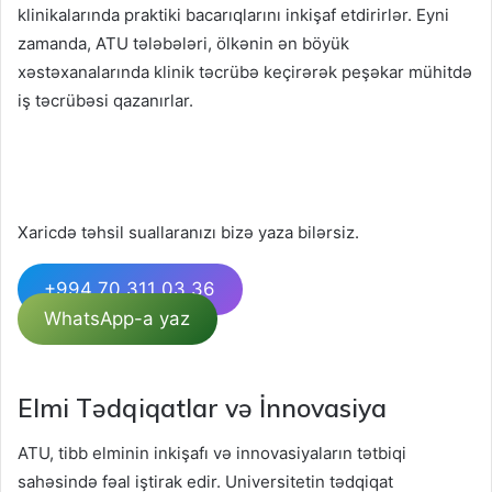
klinikalarında praktiki bacarıqlarını inkişaf etdirirlər. Eyni
zamanda, ATU tələbələri, ölkənin ən böyük
xəstəxanalarında klinik təcrübə keçirərək peşəkar mühitdə
iş təcrübəsi qazanırlar.
Xaricdə təhsil suallaranızı bizə yaza bilərsiz.
+994 70 311 03 36
WhatsApp-a yaz
Elmi Tədqiqatlar və İnnovasiya
ATU, tibb elminin inkişafı və innovasiyaların tətbiqi
sahəsində fəal iştirak edir. Universitetin tədqiqat