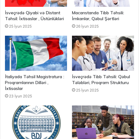
İsveçrədə Qiyabi və Distant
Macarıstanda Tibb Təhsili:
Təhsil: İxtisaslar , Üstünlükləri
İmkanlar, Qəbul Şərtləri
25 İyun 2025
26 İyun 2025
İtaliyada Təhsil Magistratura :
İsveçrədə Tibb Təhsili: Qəbul
Proqramlarının Dilləri ,
Tələbləri, Proqram Strukturu
İxtisaslar
25 İyun 2025
23 İyun 2025