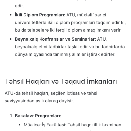
edir.
İkili Diplom Proqramları:
ATU, müxtəlif xarici
universitetlərlə ikili diplom proqramları təqdim edir ki,
bu da tələbələrə iki fərqli diplom almaq imkanı verir.
Beynəlxalq Konfranslar və Seminarlar:
ATU,
beynəlxalq elmi tədbirlər təşkil edir və bu tədbirlərdə
dünya miqyasında tanınmış alimlər iştirak edirlər.
Təhsil Haqları və Təqaüd İmkanları
ATU-da təhsil haqları, seçilən ixtisas və təhsil
səviyyəsindən asılı olaraq dəyişir.
Bakalavr Proqramları:
Müalicə-İş Fakültəsi: Təhsil haqqı illik təxminən