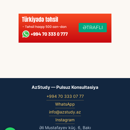
AzStudy — Pulsuz Konsultasiya
+994 70 333 07 77
WhatsApp
info@azstudy.az
Instagram
Əli Mustafayev küç. 6, Bakı