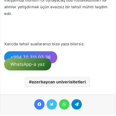
inkişafında mühüm rol oynayacaq tibb mütəxəssisləri və
alimlər yetişdirmək üçün əvəzsiz bir təhsil mühiti təqdim
edir.
Xaricdə təhsil suallaranızı bizə yaza bilərsiz.
+994 70 311 03 36
WhatsApp-a yaz
azerbaycan univerisitetleri
Facebook
Twitter
WhatsApp
Telegram