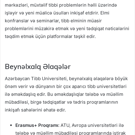
mərkəzləri, müxtəlif tibbi problemlərin həlli üzərində
işləyir və yeni müalicə üsulları inkişaf etdirir. Elmi
konfranslar və seminarlar, tibb elminin müasir
problemlərini müzakirə etmək və yeni tədqiqat nəticələrini
təqdim etmək üçün platformalar təşkil edir.
Beynəlxalq Əlaqələr
Azərbaycan Tibb Universiteti, beynəlxalq əlaqələrə böyük
önəm verir və dünyanın bir çox aparıcı tibb universitetləri
ilə əməkdaşlıq edir. Bu əməkdaşlıqlar tələbə və müəllim
mübadiləsi, birgə tədqiqatlar və tədris proqramlarının
inkişafı sahələrini əhatə edir.
Erasmus+ Proqramı:
ATU, Avropa universitetləri ilə
tələbə və müəllim mübadiləsi proqramlarında iştirak