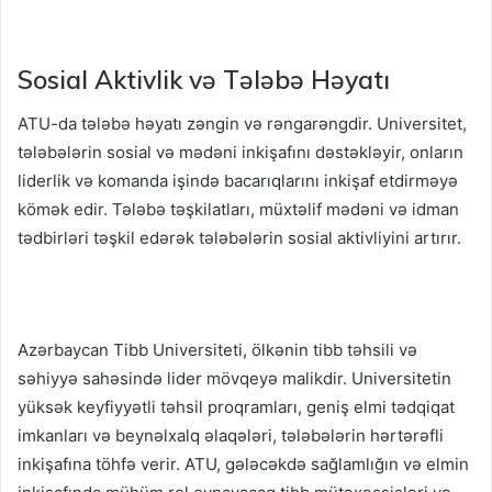
Sosial Aktivlik və Tələbə Həyatı
ATU-da tələbə həyatı zəngin və rəngarəngdir. Universitet,
tələbələrin sosial və mədəni inkişafını dəstəkləyir, onların
liderlik və komanda işində bacarıqlarını inkişaf etdirməyə
kömək edir. Tələbə təşkilatları, müxtəlif mədəni və idman
tədbirləri təşkil edərək tələbələrin sosial aktivliyini artırır.
Azərbaycan Tibb Universiteti, ölkənin tibb təhsili və
səhiyyə sahəsində lider mövqeyə malikdir. Universitetin
yüksək keyfiyyətli təhsil proqramları, geniş elmi tədqiqat
imkanları və beynəlxalq əlaqələri, tələbələrin hərtərəfli
inkişafına töhfə verir. ATU, gələcəkdə sağlamlığın və elmin