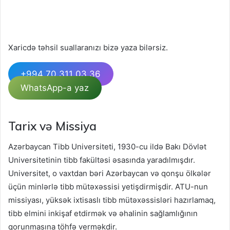
Xaricdə təhsil suallaranızı bizə yaza bilərsiz.
+994 70 311 03 36
WhatsApp-a yaz
Tarix və Missiya
Azərbaycan Tibb Universiteti, 1930-cu ildə Bakı Dövlət
Universitetinin tibb fakültəsi əsasında yaradılmışdır.
Universitet, o vaxtdan bəri Azərbaycan və qonşu ölkələr
üçün minlərlə tibb mütəxəssisi yetişdirmişdir. ATU-nun
missiyası, yüksək ixtisaslı tibb mütəxəssisləri hazırlamaq,
tibb elmini inkişaf etdirmək və əhalinin sağlamlığının
qorunmasına töhfə verməkdir.