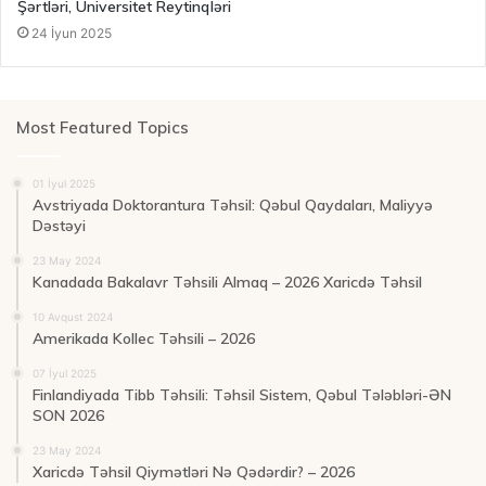
Şərtləri, Universitet Reytinqləri
24 İyun 2025
Most Featured Topics
01 İyul 2025
Avstriyada Doktorantura Təhsil: Qəbul Qaydaları, Maliyyə
Dəstəyi
23 May 2024
Kanadada Bakalavr Təhsili Almaq – 2026 Xaricdə Təhsil
10 Avqust 2024
Amerikada Kollec Təhsili – 2026
07 İyul 2025
Finlandiyada Tibb Təhsili: Təhsil Sistem, Qəbul Tələbləri-ƏN
SON 2026
23 May 2024
Xaricdə Təhsil Qiymətləri Nə Qədərdir? – 2026