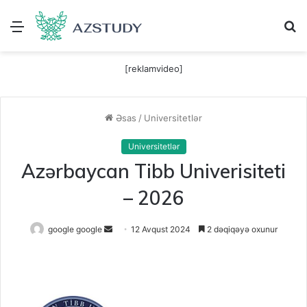
Menu
A
[reklamvideo]
Əsas
/
Universitetlər
Universitetlər
Azərbaycan Tibb Univerisiteti
– 2026
Send
google google
12 Avqust 2024
2 dəqiqəyə oxunur
an
email