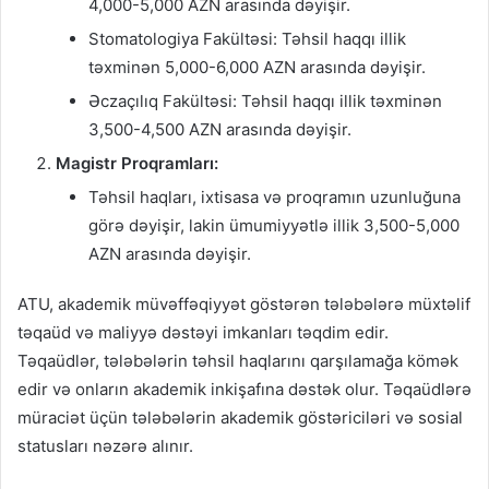
4,000-5,000 AZN arasında dəyişir.
Stomatologiya Fakültəsi: Təhsil haqqı illik
təxminən 5,000-6,000 AZN arasında dəyişir.
Əczaçılıq Fakültəsi: Təhsil haqqı illik təxminən
3,500-4,500 AZN arasında dəyişir.
Magistr Proqramları:
Təhsil haqları, ixtisasa və proqramın uzunluğuna
görə dəyişir, lakin ümumiyyətlə illik 3,500-5,000
AZN arasında dəyişir.
ATU, akademik müvəffəqiyyət göstərən tələbələrə müxtəlif
təqaüd və maliyyə dəstəyi imkanları təqdim edir.
Təqaüdlər, tələbələrin təhsil haqlarını qarşılamağa kömək
edir və onların akademik inkişafına dəstək olur. Təqaüdlərə
müraciət üçün tələbələrin akademik göstəriciləri və sosial
statusları nəzərə alınır.