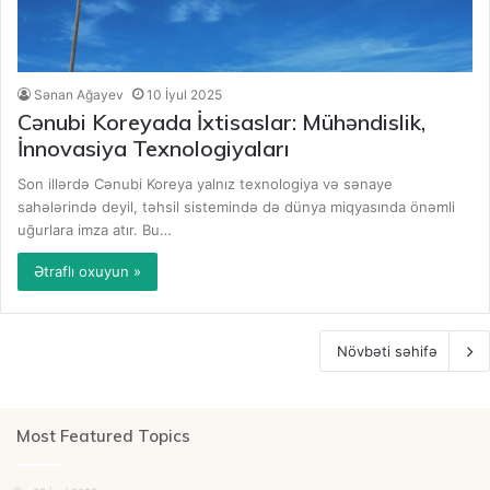
Sənan Ağayev
10 İyul 2025
Cənubi Koreyada İxtisaslar: Mühəndislik,
İnnovasiya Texnologiyaları
Son illərdə Cənubi Koreya yalnız texnologiya və sənaye
sahələrində deyil, təhsil sistemində də dünya miqyasında önəmli
uğurlara imza atır. Bu…
Ətraflı oxuyun »
Növbəti səhifə
Most Featured Topics