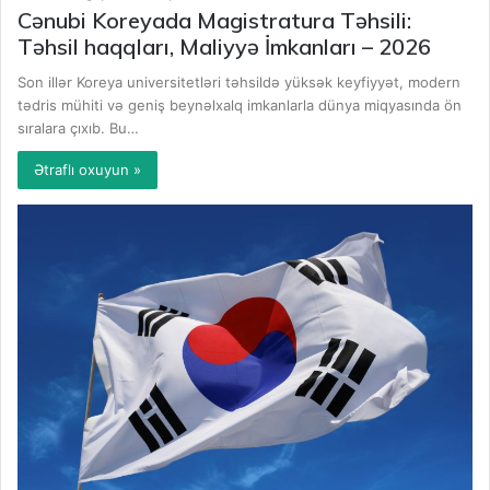
Cənubi Koreyada Magistratura Təhsili:
Təhsil haqqları, Maliyyə İmkanları – 2026
Son illər Koreya universitetləri təhsildə yüksək keyfiyyət, modern
tədris mühiti və geniş beynəlxalq imkanlarla dünya miqyasında ön
sıralara çıxıb. Bu…
Ətraflı oxuyun »