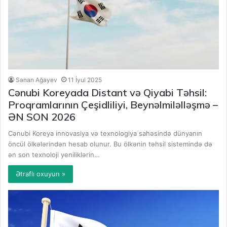
Sənan Ağayev
11 İyul 2025
Cənubi Koreyada Distant və Qiyabi Təhsil:
Proqramlarının Çeşidliliyi, Beynəlmiləlləşmə –
ƏN SON 2026
Cənubi Koreya innovasiya və texnologiya sahəsində dünyanın
öncül ölkələrindən hesab olunur. Bu ölkənin təhsil sistemində də
ən son texnoloji yeniliklərin…
Ətraflı oxuyun »