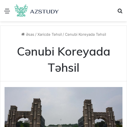
Menu
A
Əsas
/
Xaricdə Təhsil
/
Cənubi Koreyada Təhsil
Cənubi Koreyada
Təhsil