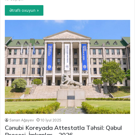
Ətraflı oxuyun »
Sənan Ağayev
10 İyul 2025
Cənubi Koreyada Attestatla Təhsil: Qəbul
Prosesi, İmkanlar – 2026