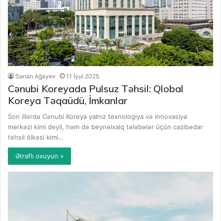
Sənan Ağayev
11 İyul 2025
Cənubi Koreyada Pulsuz Təhsil: Qlobal
Koreya Təqaüdü, İmkanlar
Son illərdə Cənubi Koreya yalnız texnologiya və innovasiya
mərkəzi kimi deyil, həm də beynəlxalq tələbələr üçün cazibədar
təhsil ölkəsi kimi…
Ətraflı oxuyun »