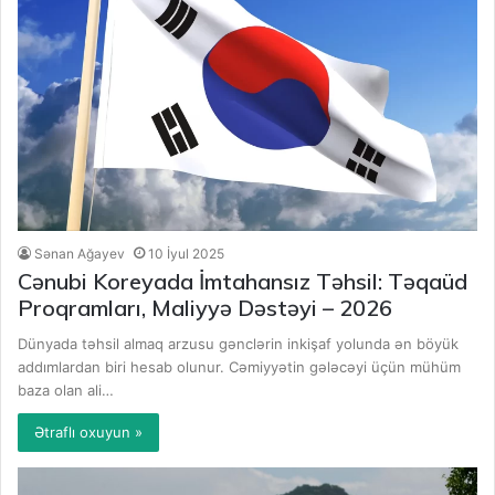
Sənan Ağayev
10 İyul 2025
Cənubi Koreyada İmtahansız Təhsil: Təqaüd
Proqramları, Maliyyə Dəstəyi – 2026
Dünyada təhsil almaq arzusu gənclərin inkişaf yolunda ən böyük
addımlardan biri hesab olunur. Cəmiyyətin gələcəyi üçün mühüm
baza olan ali…
Ətraflı oxuyun »