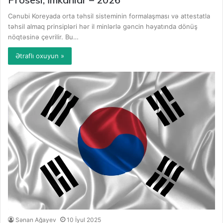
Cənubi Koreyada orta təhsil sisteminin formalaşması və attestatla
təhsil almaq prinsipləri hər il minlərlə gəncin həyatında dönüş
nöqtəsinə çevrilir. Bu…
Ətraflı oxuyun »
Sənan Ağayev
10 İyul 2025