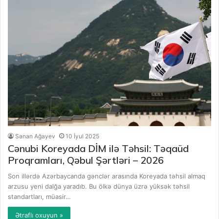
Sənan Ağayev
10 İyul 2025
Cənubi Koreyada DİM ilə Təhsil: Təqaüd
Proqramları, Qəbul Şərtləri – 2026
Son illərdə Azərbaycanda gənclər arasında Koreyada təhsil almaq
arzusu yeni dalğa yaradıb. Bu ölkə dünya üzrə yüksək təhsil
standartları, müasir…
Ətraflı oxuyun »