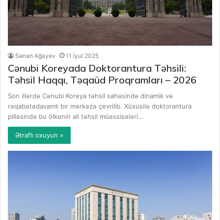
Sənan Ağayev
11 İyul 2025
Cənubi Koreyada Doktorantura Təhsili:
Təhsil Haqqı, Təqaüd Proqramları – 2026
Son illərdə Cənubi Koreya təhsil sahəsində dinamik və
rəqabətədavamlı bir mərkəzə çevrilib. Xüsusilə doktorantura
pilləsində bu ölkənin ali təhsil müəssisələri…
Ətraflı oxuyun »