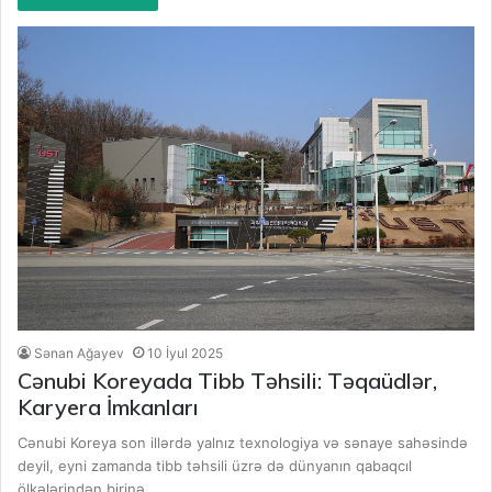
Sənan Ağayev
10 İyul 2025
Cənubi Koreyada Tibb Təhsili: Təqaüdlər,
Karyera İmkanları
Cənubi Koreya son illərdə yalnız texnologiya və sənaye sahəsində
deyil, eyni zamanda tibb təhsili üzrə də dünyanın qabaqcıl
ölkələrindən birinə…