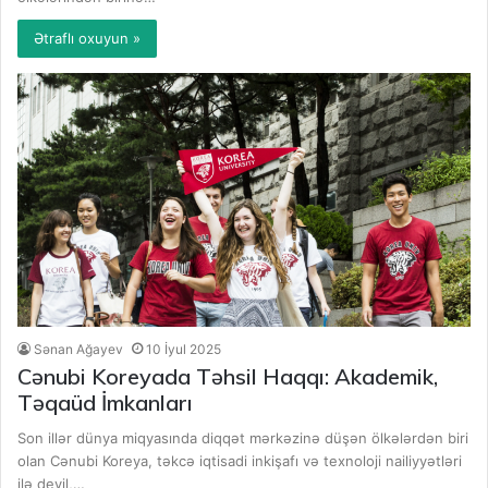
Ətraflı oxuyun »
Sənan Ağayev
10 İyul 2025
Cənubi Koreyada Təhsil Haqqı: Akademik,
Təqaüd İmkanları
Son illər dünya miqyasında diqqət mərkəzinə düşən ölkələrdən biri
olan Cənubi Koreya, təkcə iqtisadi inkişafı və texnoloji nailiyyətləri
ilə deyil,…