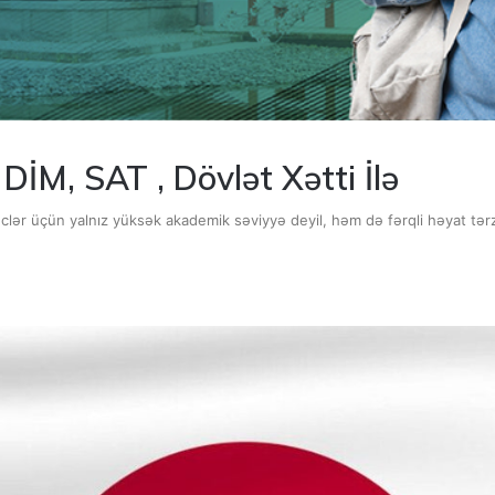
DİM, SAT , Dövlət Xətti İlə
nclər üçün yalnız yüksək akademik səviyyə deyil, həm də fərqli həyat tər