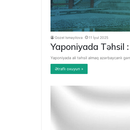
Gozel Ismayilova
11 İyul 2025
Yaponiyada Təhsil : 
Yaponiyada ali təhsil almaq azərbaycanlı gə
Ətraflı oxuyun »