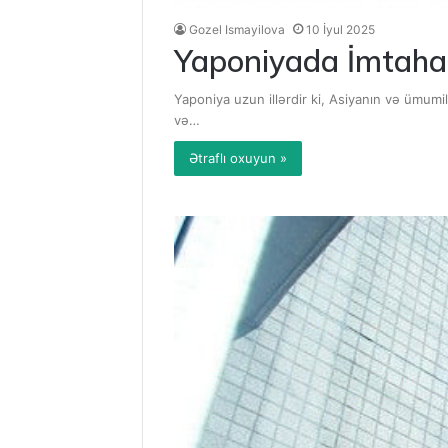
Gozel Ismayilova
10 İyul 2025
Yaponiyada İmtahans
Yaponiya uzun illərdir ki, Asiyanın və ümumil
və…
Ətraflı oxuyun »