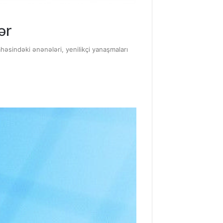
ər
ahəsindəki ənənələri, yenilikçi yanaşmaları