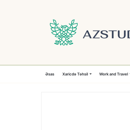
Əsas
Xaricdə Təhsil
Work and Travel