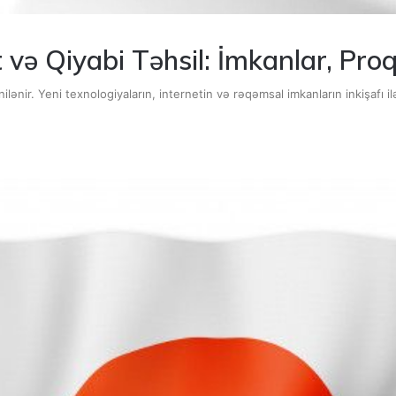
və Qiyabi Təhsil: İmkanlar, Pro
ilənir. Yeni texnologiyaların, internetin və rəqəmsal imkanların inkişafı i