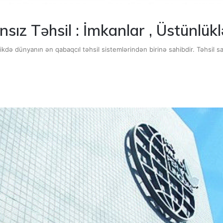
ız Təhsil : İmkanlar , Üstünlükl
ikdə dünyanın ən qabaqcıl təhsil sistemlərindən birinə sahibdir. Təhsil s