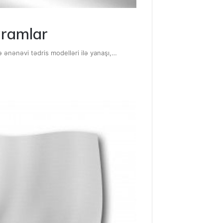
qramlar
lə ənənəvi tədris modelləri ilə yanaşı,…