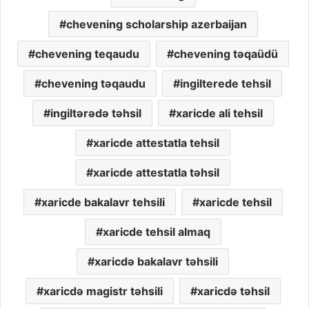
chevening scholarship azerbaijan
chevening teqaudu
chevening təqaüdü
chevening təqaudu
ingilterede tehsil
ingiltərədə təhsil
xaricde ali tehsil
xaricde attestatla tehsil
xaricde attestatla təhsil
xaricde bakalavr tehsili
xaricde tehsil
xaricde tehsil almaq
xaricdə bakalavr təhsili
xaricdə magistr təhsili
xaricdə təhsil