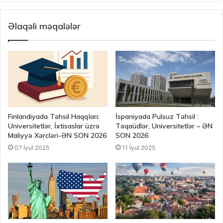
Əlaqəli məqalələr
Finlandiyada Təhsil Haqqları:
İspaniyada Pulsuz Təhsil :
Universitetlər, İxtisaslar üzrə
Təqaüdlər, Universitetlər – ƏN
Maliyyə Xərcləri-ƏN SON 2026
SON 2026
07 İyul 2025
11 İyul 2025