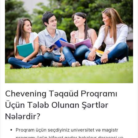
Chevening Təqaüd Proqramı
Üçün Tələb Olunan Şərtlər
Nələrdir?
Proqram üçün seçdiyiniz universitet və magistr
proqramı üçün kifayət qədər bakalavr dərəcəsi və