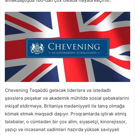
əməkdaşlıqda 160-dan çox ölkədə həyata keçirilir.
Chevening Təqaüdü gələcək liderlərə və istedadlı
şəxslərə peşəkar və akademik mühitdə sosial şəbəkələrini
inkişaf etdirməyə, Britaniya mədəniyyəti ilə tanış olmağa
kömək etmək məqsədi daşıyır. Proqramlarda iştirak etmiş
tələbələr, o cümlədən bir çox alim, siyasətçi, kinorejissor,
yazıçı və incəsənət xadimləri hazırda yüksək səviyyəli