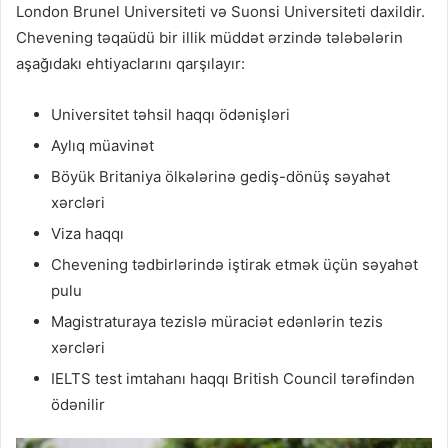
London Brunel Universiteti və Suonsi Universiteti daxildir.
Chevening təqaüdü bir illik müddət ərzində tələbələrin
aşağıdakı ehtiyaclarını qarşılayır:
Universitet təhsil haqqı ödənişləri
Aylıq müavinət
Böyük Britaniya ölkələrinə gediş-dönüş səyahət
xərcləri
Viza haqqı
Chevening tədbirlərində iştirak etmək üçün səyahət
pulu
Magistraturaya tezislə müraciət edənlərin tezis
xərcləri
IELTS test imtahanı haqqı British Council tərəfindən
ödənilir