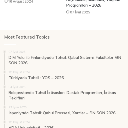
16 Avqust 2024
Proqramları – 2026
07 İyul 2025
Most Featured Topics
07 İyul 2025
DİM Yolu ilə Finlandiyada Təhsil: Qəbul Sistemi, Fakültələr-ƏN
SON 2026
12 Avqust 2024
Türkiyədə Təhsil : YÖS – 2026
04 İyul 2025
Bolqarıstanda Təhsil İxtisasları: Dəstək Proqramları, İxtisas
Təklifləri
23 İyun 2025
İspaniyada Təhsil: Qəbul Prossesi, Xərclər – ƏN SON 2026
12 Avqust 2024
ADA Univerisiteti – 2026