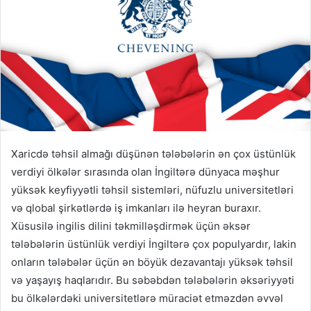
Xaricdə təhsil almağı düşünən tələbələrin ən çox üstünlük
verdiyi ölkələr sırasında olan İngiltərə dünyaca məşhur
yüksək keyfiyyətli təhsil sistemləri, nüfuzlu universitetləri
və qlobal şirkətlərdə iş imkanları ilə heyran buraxır.
Xüsusilə ingilis dilini təkmilləşdirmək üçün əksər
tələbələrin üstünlük verdiyi İngiltərə çox populyardır, lakin
onların tələbələr üçün ən böyük dezavantajı yüksək təhsil
və yaşayış haqlarıdır. Bu səbəbdən tələbələrin əksəriyyəti
bu ölkələrdəki universitetlərə müraciət etməzdən əvvəl