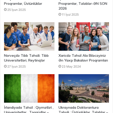
Proqramlar, Üstünlüklər
Proqramlar, Tələblər-ƏN SON
2026
25 İyun 2025
11 İyul 2025
Norveçdə Tibb Təhsili: Tibb
Xaricdə Təhsil Ala Biləcəyiniz
Universitetləri, Reytinqlər
Ən Yaxşı Bakalavr Proqramları
27 İyun 2025
23 May 2024
İrlandiyada Təhsil : Qiymətlət ,
Ukraynada Doktorantura
Univerisitetlər , Təqaüdlər –
Təhsili : Üstünlüklər, Tələblər –