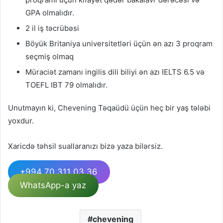
GPA olmalıdır.
2 il iş təcrübəsi
Böyük Britaniya universitetləri üçün ən azı 3 proqram
seçmiş olmaq
Müraciət zamanı ingilis dili biliyi ən azı IELTS 6.5 və
TOEFL IBT 79 olmalıdır.
Unutmayın ki, Chevening Təqaüdü üçün heç bir yaş tələbi
yoxdur.
Xaricdə təhsil suallaranızı bizə yaza bilərsiz.
+994 70 311 03 36
WhatsApp-a yaz
chevening