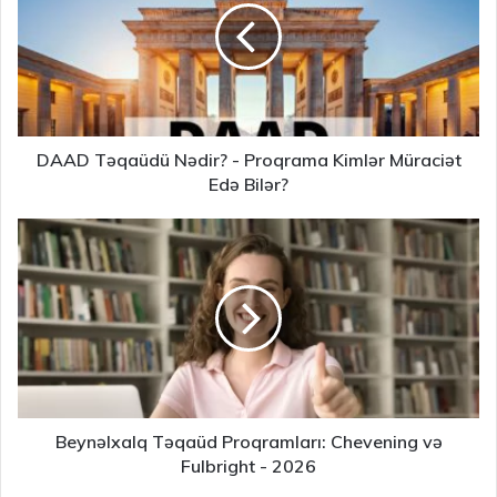
DAAD Təqaüdü Nədir? - Proqrama Kimlər Müraciət
Edə Bilər?
Beynəlxalq Təqaüd Proqramları: Chevening və
Fulbright - 2026