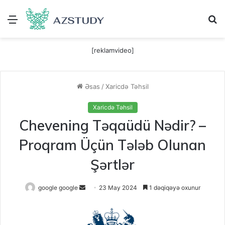
Menu
A
[reklamvideo]
Əsas
/
Xaricdə Təhsil
Xaricdə Təhsil
Chevening Təqaüdü Nədir? –
Proqram Üçün Tələb Olunan
Şərtlər
Send
google google
23 May 2024
1 dəqiqəyə oxunur
an
email