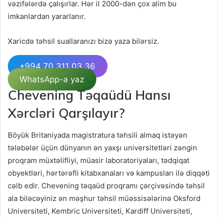
vəzifələrdə çalışırlar. Hər il 2000-dən çox alim bu
imkanlardan yararlanır.
Xaricdə təhsil suallaranızı bizə yaza bilərsiz.
+994 70 311 03 36
WhatsApp-a yaz
Chevening Təqaüdü Hansı
Xərcləri Qarşılayır?
Böyük Britaniyada magistratura təhsili almaq istəyən
tələbələr üçün dünyanın ən yaxşı universitetləri zəngin
proqram müxtəlifliyi, müasir laboratoriyaları, tədqiqat
obyektləri, hərtərəfli kitabxanaları və kampusları ilə diqqəti
cəlb edir. Chevening təqaüd proqramı çərçivəsində təhsil
ala biləcəyiniz ən məşhur təhsil müəssisələrinə Oksford
Universiteti, Kembric Universiteti, Kardiff Universiteti,