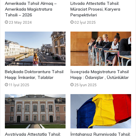
Amerikada Təhsil Almaq –
Litvada Attestatla Təhsil:
Amerikada Magistratura
Müraciət Prosesi, Karyera
Təhsili – 2026
Perspektivləri
23 May 2024
02 İyul 2025
Belçikada Doktorantura Təhsil
İsveçrədə Magistratura Təhsil
Haqqı: İmkanlar, Tələblər
Haqqı : Ödənişlər , Üstünlüklər
11 İyul 2025
25 İyun 2025
Avstriyada Attestatla Təhsil:
İmtahansız Rumıniyada Təhsil: