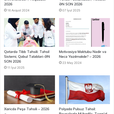
2026
ƏN SON 2026
16 Avqust 2024
07 İyul 2025
Qətərdə Tibb Təhsili: Təhsil
Motivasiya Məktubu Nədir və
Sistemi, Qəbul Tələbləri-ƏN
Necə Yazılmalıdır? – 2026
SON 2026
23 May 2024
11 İyul 2025
Xaricdə Peşə Təhsili – 2026
Polşada Pulsuz Təhsil:
Beynəlxalq Mübadilə, Təqaüd