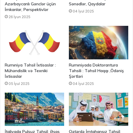
Azərbaycanlı Gənclər üçün
Sənədlər, Qaydalar
İmkanlar, Perspektivlər
04 İyul 2025
26 İyun 2025
Rumıniya Təhsil İxtisaslar :
Rumıniyada Doktorantura
Mühəndislik və Texniki
Təhsili : Təhsil Haqqı ,Ödəniş
İxtisaslar
Şərtləri
05 İyul 2025
04 İyul 2025
İtaliyada Pulsuz Təhsil: Əsas
Qətərdə İmtahansız Təhsil: