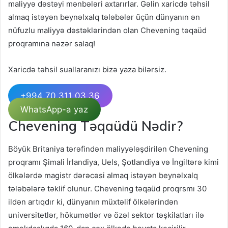
maliyyə dəstəyi mənbələri axtarırlar. Gəlin xaricdə təhsil
almaq istəyən beynəlxalq tələbələr üçün dünyanın ən
nüfuzlu maliyyə dəstəklərindən olan Chevening təqaüd
proqramına nəzər salaq!
Xaricdə təhsil suallaranızı bizə yaza bilərsiz.
+994 70 311 03 36
WhatsApp-a yaz
Chevening Təqaüdü Nədir?
Böyük Britaniya tərəfindən maliyyələşdirilən Chevening
proqramı Şimali İrlandiya, Uels, Şotlandiya və İngiltərə kimi
ölkələrdə magistr dərəcəsi almaq istəyən beynəlxalq
tələbələrə təklif olunur. Chevening təqaüd proqrsmı 30
ildən artıqdır ki, dünyanın müxtəlif ölkələrindən
universitetlər, hökumətlər və özəl sektor təşkilatları ilə