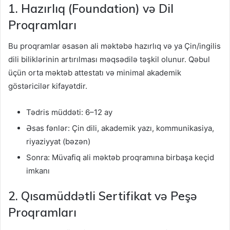
1. Hazırlıq (Foundation) və Dil
Proqramları
Bu proqramlar əsasən ali məktəbə hazırlıq və ya Çin/ingilis
dili biliklərinin artırılması məqsədilə təşkil olunur. Qəbul
üçün orta məktəb attestatı və minimal akademik
göstəricilər kifayətdir.
Tədris müddəti: 6–12 ay
Əsas fənlər: Çin dili, akademik yazı, kommunikasiya,
riyaziyyat (bəzən)
Sonra: Müvafiq ali məktəb proqramına birbaşa keçid
imkanı
2. Qısamüddətli Sertifikat və Peşə
Proqramları