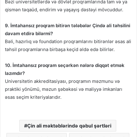
Bəzi universitetlərdə və dövlət proqramlarında tam və ya
qismən təqaüd, endirim və yaşayış dəstəyi mövcuddur.
9. İmtahansız proqram bitirən tələbələr Çində ali təhsilini
davam etdirə bilərmi?
Bəli, hazırlıq və foundation proqramlarını bitirənlər əsas ali
təhsil proqramlarına birbaşa keçid əldə edə bilirlər.
10. İmtahansız proqram seçərkən nələrə diqqət etmək
lazımdır?
Universitetin akkreditasiyası, proqramın məzmunu və
praktiki yönümü, məzun şəbəkəsi və maliyyə imkanları
əsas seçim kriteriyalarıdır.
Çin ali məktəblərində qəbul şərtləri