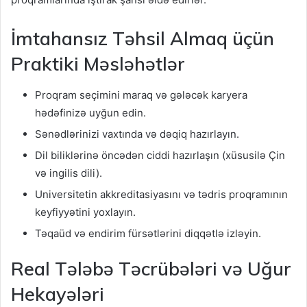
İmtahansız Təhsil Almaq üçün
Praktiki Məsləhətlər
Proqram seçimini maraq və gələcək karyera
hədəfinizə uyğun edin.
Sənədlərinizi vaxtında və dəqiq hazırlayın.
Dil biliklərinə öncədən ciddi hazırlaşın (xüsusilə Çin
və ingilis dili).
Universitetin akkreditasiyasını və tədris proqramının
keyfiyyətini yoxlayın.
Təqaüd və endirim fürsətlərini diqqətlə izləyin.
Real Tələbə Təcrübələri və Uğur
Hekayələri