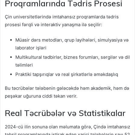
Proqramlarında Tədris Prosesi
Çin universitetlərində imtahansız proqramlarda tədris
prosesi fərqli və interaktiv yanaşma ilə seçilir:
Müasir dərs metodları, qrup layihələri, simulyasiya və
laborator işləri
Multikultural tədbirlər, biznes forumları, sərgilər və dil
təlimləri
Praktiki tapşırıqlar və real şirkətlərlə əməkdaşlıq
Bu təcrübələr tələbənin gələcəkdə həm akademik, həm də
peşəkar uğuruna ciddi təkan verir.
Real Təcrübələr və Statistikalar
2024-cü ilin sonuna olan məlumata görə, Çində imtahansız
təhsil proqramlarında iştirak edən xarici tələbələrin sayı 52