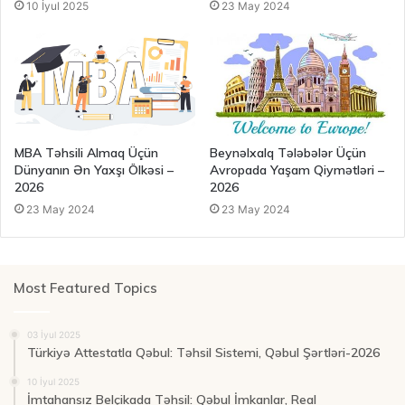
10 İyul 2025
23 May 2024
MBA Təhsili Almaq Üçün
Beynəlxalq Tələbələr Üçün
Dünyanın Ən Yaxşı Ölkəsi –
Avropada Yaşam Qiymətləri –
2026
2026
23 May 2024
23 May 2024
Most Featured Topics
03 İyul 2025
Türkiyə Attestatla Qəbul: Təhsil Sistemi, Qəbul Şərtləri-2026
10 İyul 2025
İmtahansız Belçikada Təhsil: Qəbul İmkanlar, Real