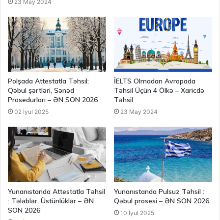
23 May 2024
Polşada Attestatla Təhsil:
İELTS Olmadan Avropada
Qəbul şərtləri, Sənəd
Təhsil Üçün 4 Ölkə – Xaricdə
Prosedurları – ƏN SON 2026
Təhsil
02 İyul 2025
23 May 2024
Yunanıstanda Attestatla Təhsil
Yunanıstanda Pulsuz Təhsil :
: Tələblər, Üstünlüklər – ƏN
Qəbul prosesi – ƏN SON 2026
SON 2026
10 İyul 2025