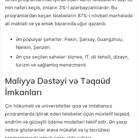
min nəfəri keçib, onların 3%-i azərbaycanlılardır. Bu
proqramlardan keçən tələbələrin 87%-i növbəti mərhələdə
ali məktəb və ya əmək bazarında uğur qazanıb.
Ən populyar şəhərlər: Pekin, Şanxay, Guangzhou,
Nankin, Şenzen
Ən çox seçilən sahələr: biznes, IT, dil təhsili, dizayn,
turizm və sağlamlıq menecmenti
Maliyyə Dəstəyi və Təqaüd
İmkanları
Çin hökuməti və universitetlər qısa və imtahansız
proqramlarda iştirak edən tələbələr üçün müxtəlif təqaüd,
endirim və güzəştli ödəmə modelləri təklif edir. Ən yaxşı
nəticə göstərənlər əlavə mükafat və iş təcrübəsi
proqramlarında iştirak şansı əldə edirlər.