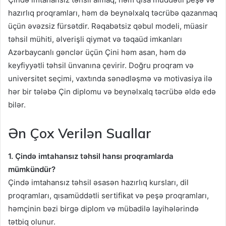
hazırlıq proqramları, həm də beynəlxalq təcrübə qazanmaq
üçün əvəzsiz fürsətdir. Rəqabətsiz qəbul modeli, müasir
təhsil mühiti, əlverişli qiymət və təqaüd imkanları
Azərbaycanlı gənclər üçün Çini həm asan, həm də
keyfiyyətli təhsil ünvanına çevirir. Doğru proqram və
universitet seçimi, vaxtında sənədləşmə və motivasiya ilə
hər bir tələbə Çin diplomu və beynəlxalq təcrübə əldə edə
bilər.
Ən Çox Verilən Suallar
1. Çində imtahansız təhsil hansı proqramlarda
mümkündür?
Çində imtahansız təhsil əsasən hazırlıq kursları, dil
proqramları, qısamüddətli sertifikat və peşə proqramları,
həmçinin bəzi birgə diplom və mübadilə layihələrində
tətbiq olunur.