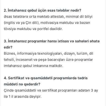
2. İmtahansız qəbul üçün əsas tələblər nədir?
Əsas tələblərə orta məktəb attestatı, minimal dil biliyi
(ingilis və ya Çin dili), motivasiya məktubu və bəzən
tövsiyə məktubu və portfel daxildir.
3. İmtahansız proqramlar hansı ixtisas və sahələri əhatə
edir?
Biznes, informasiya texnologiyaları, dizayn, turizm, dil
təhsili, incəsənət və peşə bacarıqları üzrə proqramlar
imtahansız qəbul imkanına malikdir.
4. Sertifikat və qısamüddətli proqramlarda tədris
müddəti nə qədərdir?
Çində qısamüddətli və sertifikat proqramları adətən 3 ay
ilə 1 il arasında dəyişir.