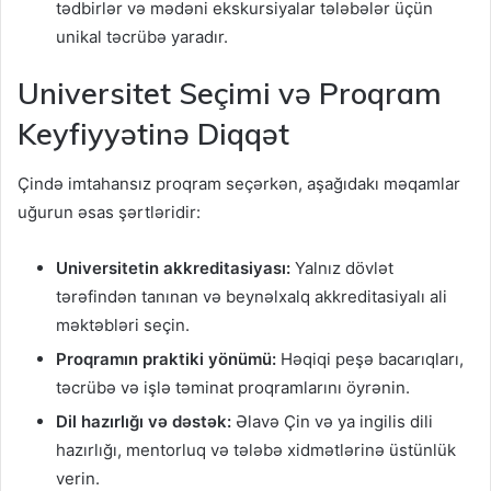
tədbirlər və mədəni ekskursiyalar tələbələr üçün
unikal təcrübə yaradır.
Universitet Seçimi və Proqram
Keyfiyyətinə Diqqət
Çində imtahansız proqram seçərkən, aşağıdakı məqamlar
uğurun əsas şərtləridir:
Universitetin akkreditasiyası:
Yalnız dövlət
tərəfindən tanınan və beynəlxalq akkreditasiyalı ali
məktəbləri seçin.
Proqramın praktiki yönümü:
Həqiqi peşə bacarıqları,
təcrübə və işlə təminat proqramlarını öyrənin.
Dil hazırlığı və dəstək:
Əlavə Çin və ya ingilis dili
hazırlığı, mentorluq və tələbə xidmətlərinə üstünlük
verin.