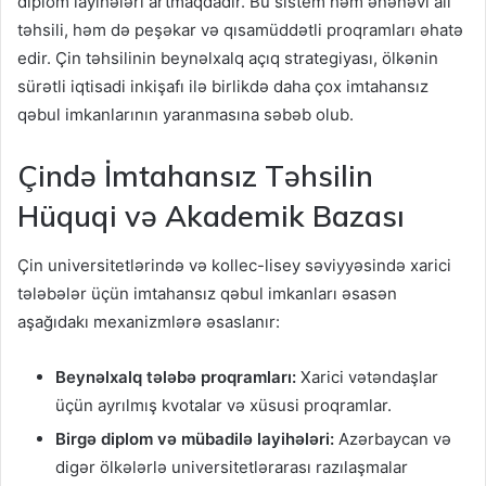
diplom layihələri artmaqdadır. Bu sistem həm ənənəvi ali
təhsili, həm də peşəkar və qısamüddətli proqramları əhatə
edir. Çin təhsilinin beynəlxalq açıq strategiyası, ölkənin
sürətli iqtisadi inkişafı ilə birlikdə daha çox imtahansız
qəbul imkanlarının yaranmasına səbəb olub.
Çində İmtahansız Təhsilin
Hüquqi və Akademik Bazası
Çin universitetlərində və kollec-lisey səviyyəsində xarici
tələbələr üçün imtahansız qəbul imkanları əsasən
aşağıdakı mexanizmlərə əsaslanır:
Beynəlxalq tələbə proqramları:
Xarici vətəndaşlar
üçün ayrılmış kvotalar və xüsusi proqramlar.
Birgə diplom və mübadilə layihələri:
Azərbaycan və
digər ölkələrlə universitetlərarası razılaşmalar