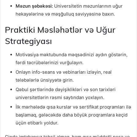
Məzun şəbəkəsi:
Universitetin məzunlarının uğur
hekayələrinə və məşğulluq səviyyəsinə baxın.
Praktiki Məsləhətlər və Uğur
Strategiyası
Motivasiya məktubunda məqsədinizi aydın göstərin,
fərdi təcrübələrinizi vurğulayın.
Onlayn info-seans və vebinarları izləyin, real
tələbələrlə ünsiyyətə girin.
Qəbul şərtlərində dəyişiklikləri və son tarixləri
universitetlərin rəsmi saytından yoxlayın.
İlk mərhələdə qısa kurslar və sertifikat proqramları ilə
başlamaq, gələcəkdə daha böyük proqramlara keçid
üçün etibarlı yoldur.
Çində imtahansız təhsil almaq, həm qısa müddətli peşə və