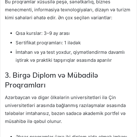
Bu proqramlar xüsusilə peşə, sənətkarlıq, biznes
menecmenti, informasiya texnologiyaları, dizayn və turizm
kimi sahələri əhatə edir. Ən çox seçilən variantlar:
Qısa kurslar: 3–9 ay arası
Sertifikat proqramları: 1 ilədək
İmtahan və ya test yoxdur, qiymətləndirmə davamlı
iştirak və praktiki tapşırıqlar əsasında aparılır
3. Birgə Diplom və Mübadilə
Proqramları
Azərbaycan və digər ölkələrin universitetləri ilə Çin
universitetləri arasında bağlanmış razılaşmalar əsasında
tələbələr imtahansız, bəzən sadəcə akademik portfel və
müsahibə ilə qəbul olunur.
Əksər proqramlar üzrə iki diplom əldə etmək imkanı