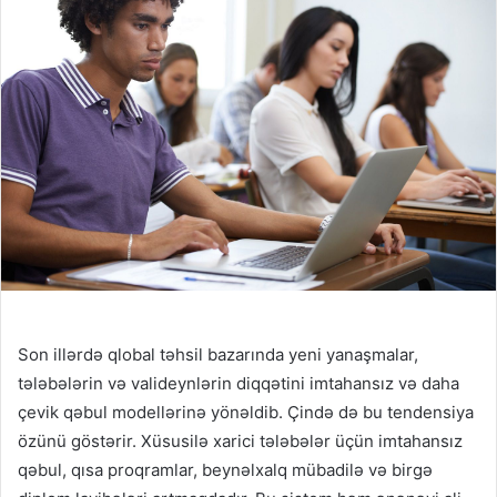
Son illərdə qlobal təhsil bazarında yeni yanaşmalar,
tələbələrin və valideynlərin diqqətini imtahansız və daha
çevik qəbul modellərinə yönəldib. Çində də bu tendensiya
özünü göstərir. Xüsusilə xarici tələbələr üçün imtahansız
qəbul, qısa proqramlar, beynəlxalq mübadilə və birgə