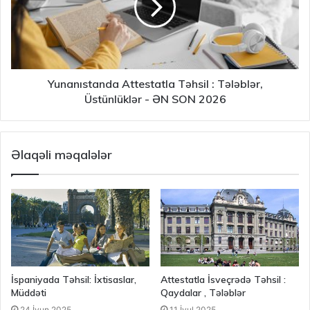
Yunanıstanda Attestatla Təhsil : Tələblər,
Üstünlüklər - ƏN SON 2026
Əlaqəli məqalələr
İspaniyada Təhsil: İxtisaslar,
Attestatla İsveçrədə Təhsil :
Müddəti
Qaydalar , Tələblər
24 İyun 2025
11 İyul 2025