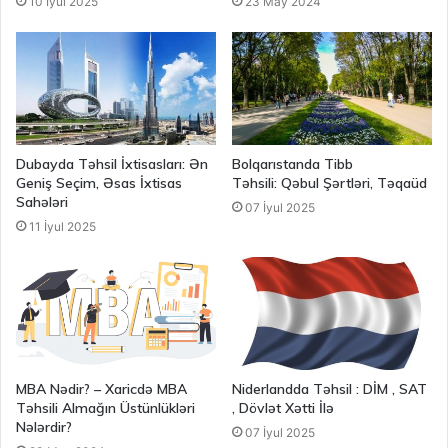
10 İyul 2025
23 May 2024
Dubayda Təhsil İxtisasları: Ən
Bolqarıstanda Tibb
Geniş Seçim, Əsas İxtisas
Təhsili: Qəbul Şərtləri, Təqaüd
Sahələri
07 İyul 2025
11 İyul 2025
MBA Nədir? – Xaricdə MBA
Niderlandda Təhsil : DİM , SAT
Təhsili Almağın Üstünlükləri
, Dövlət Xətti İlə
Nələrdir?
07 İyul 2025