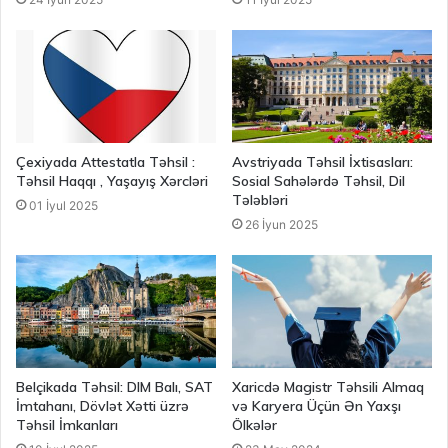
Çexiyada Attestatla Təhsil :
Avstriyada Təhsil İxtisasları:
Təhsil Haqqı , Yaşayış Xərcləri
Sosial Sahələrdə Təhsil, Dil
Tələbləri
01 İyul 2025
26 İyun 2025
Belçikada Təhsil: DIM Balı, SAT
Xaricdə Magistr Təhsili Almaq
İmtahanı, Dövlət Xətti üzrə
və Karyera Üçün Ən Yaxşı
Təhsil İmkanları
Ölkələr