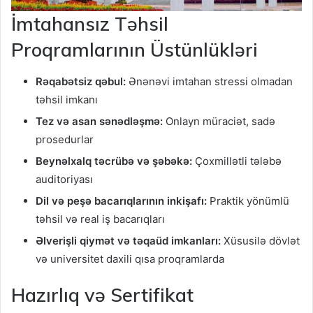
İmtahansız Təhsil
Proqramlarının Üstünlükləri
Rəqabətsiz qəbul:
Ənənəvi imtahan stressi olmadan
təhsil imkanı
Tez və asan sənədləşmə:
Onlayn müraciət, sadə
prosedurlar
Beynəlxalq təcrübə və şəbəkə:
Çoxmillətli tələbə
auditoriyası
Dil və peşə bacarıqlarının inkişafı:
Praktik yönümlü
təhsil və real iş bacarıqları
Əlverişli qiymət və təqaüd imkanları:
Xüsusilə dövlət
və universitet daxili qısa proqramlarda
Hazırlıq və Sertifikat