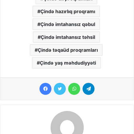
Çində hazırlıq proqramı
Çində imtahansız qəbul
Çində imtahansız təhsil
Çində təqaüd proqramları
Çində yaş məhdudiyyəti
Facebook
Twitter
WhatsApp
Telegram