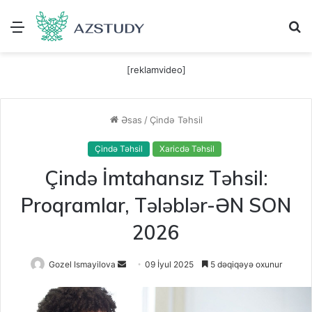
Menu
A
[reklamvideo]
Əsas
/
Çində Təhsil
Çində Təhsil
Xaricdə Təhsil
Çində İmtahansız Təhsil:
Proqramlar, Tələblər-ƏN SON
2026
Send
Gozel Ismayilova
09 İyul 2025
5 dəqiqəyə oxunur
an
email