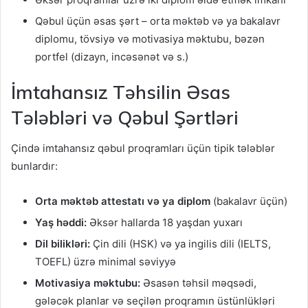
Qəbul üçün əsas şərt – orta məktəb və ya bakalavr
diplomu, tövsiyə və motivasiya məktubu, bəzən
portfel (dizayn, incəsənət və s.)
İmtahansız Təhsilin Əsas
Tələbləri və Qəbul Şərtləri
Çində imtahansız qəbul proqramları üçün tipik tələblər
bunlardır:
Orta məktəb attestatı və ya diplom
(bakalavr üçün)
Yaş həddi:
Əksər hallarda 18 yaşdan yuxarı
Dil bilikləri:
Çin dili (HSK) və ya ingilis dili (IELTS,
TOEFL) üzrə minimal səviyyə
Motivasiya məktubu:
Əsasən təhsil məqsədi,
gələcək planlar və seçilən proqramın üstünlükləri