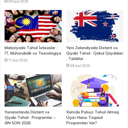
09 İyul 2025
Malaziyada Təhsil İxtisaslar :
Yeni Zelandiyada Distant və
İT, Mühəndislik və Texnologiya
Qiyabi Təhsil : Qəbul Qaydaları
, Tələblər
11 İyul 2025
08 İyul 2025
Yunanıstanda Distant və
Xaricdə Pulsuz Təhsil Almaq
Qiyabi Təhsil : Proqramlar –
Üçün Hansı Təqaüd
ƏN SON 2026
Proqramları Var?