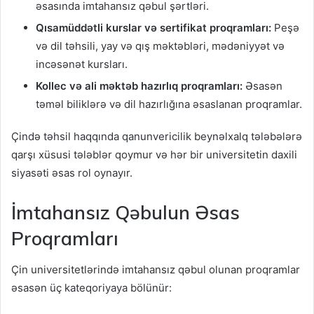
əsasında imtahansız qəbul şərtləri.
Qısamüddətli kurslar və sertifikat proqramları:
Peşə
və dil təhsili, yay və qış məktəbləri, mədəniyyət və
incəsənət kursları.
Kollec və ali məktəb hazırlıq proqramları:
Əsasən
təməl biliklərə və dil hazırlığına əsaslanan proqramlar.
Çində təhsil haqqında qanunvericilik beynəlxalq tələbələrə
qarşı xüsusi tələblər qoymur və hər bir universitetin daxili
siyasəti əsas rol oynayır.
İmtahansız Qəbulun Əsas
Proqramları
Çin universitetlərində imtahansız qəbul olunan proqramlar
əsasən üç kateqoriyaya bölünür: