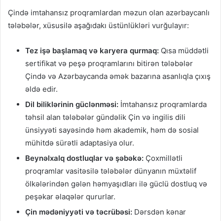
Çində imtahansız proqramlardan məzun olan azərbaycanlı
tələbələr, xüsusilə aşağıdakı üstünlükləri vurğulayır:
Tez işə başlamaq və karyera qurmaq:
Qısa müddətli
sertifikat və peşə proqramlarını bitirən tələbələr
Çində və Azərbaycanda əmək bazarına asanlıqla çıxış
əldə edir.
Dil biliklərinin güclənməsi:
İmtahansız proqramlarda
təhsil alan tələbələr gündəlik Çin və ingilis dili
ünsiyyəti sayəsində həm akademik, həm də sosial
mühitdə sürətli adaptasiya olur.
Beynəlxalq dostluqlar və şəbəkə:
Çoxmillətli
proqramlar vasitəsilə tələbələr dünyanın müxtəlif
ölkələrindən gələn həmyaşıdları ilə güclü dostluq və
peşəkar əlaqələr qururlar.
Çin mədəniyyəti və təcrübəsi:
Dərsdən kənar