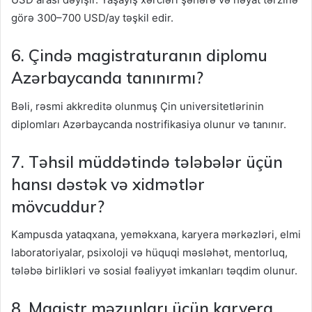
görə 300–700 USD/ay təşkil edir.
6. Çində magistraturanın diplomu
Azərbaycanda tanınırmı?
Bəli, rəsmi akkreditə olunmuş Çin universitetlərinin
diplomları Azərbaycanda nostrifikasiya olunur və tanınır.
7. Təhsil müddətində tələbələr üçün
hansı dəstək və xidmətlər
mövcuddur?
Kampusda yataqxana, yeməkxana, karyera mərkəzləri, elmi
laboratoriyalar, psixoloji və hüquqi məsləhət, mentorluq,
tələbə birlikləri və sosial fəaliyyət imkanları təqdim olunur.
8. Magistr məzunları üçün karyera