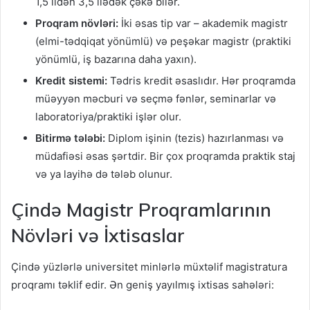
1,5 ildən 3,5 ilədək çəkə bilər.
Proqram növləri:
İki əsas tip var – akademik magistr
(elmi-tədqiqat yönümlü) və peşəkar magistr (praktiki
yönümlü, iş bazarına daha yaxın).
Kredit sistemi:
Tədris kredit əsaslıdır. Hər proqramda
müəyyən məcburi və seçmə fənlər, seminarlar və
laboratoriya/praktiki işlər olur.
Bitirmə tələbi:
Diplom işinin (tezis) hazırlanması və
müdafiəsi əsas şərtdir. Bir çox proqramda praktik staj
və ya layihə də tələb olunur.
Çində Magistr Proqramlarının
Növləri və İxtisaslar
Çində yüzlərlə universitet minlərlə müxtəlif magistratura
proqramı təklif edir. Ən geniş yayılmış ixtisas sahələri: