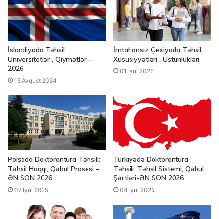
İslandiyada Təhsil :
İmtahansız Çexiyada Təhsil :
Universitetlər , Qiymətlər –
Xüsusiyyətləri , Üstünlükləri
2026
01 İyul 2025
15 Avqust 2024
Polşada Doktorantura Təhsili:
Türkiyədə Doktorantura
Təhsil Haqqı, Qəbul Prosesi –
Təhsili: Təhsil Sistemi, Qəbul
ƏN SON 2026
Şərtləri-ƏN SON 2026
07 İyul 2025
04 İyul 2025