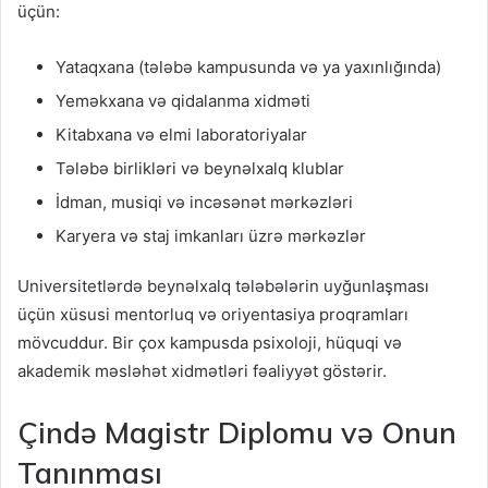
üçün:
Yataqxana (tələbə kampusunda və ya yaxınlığında)
Yeməkxana və qidalanma xidməti
Kitabxana və elmi laboratoriyalar
Tələbə birlikləri və beynəlxalq klublar
İdman, musiqi və incəsənət mərkəzləri
Karyera və staj imkanları üzrə mərkəzlər
Universitetlərdə beynəlxalq tələbələrin uyğunlaşması
üçün xüsusi mentorluq və oriyentasiya proqramları
mövcuddur. Bir çox kampusda psixoloji, hüquqi və
akademik məsləhət xidmətləri fəaliyyət göstərir.
Çində Magistr Diplomu və Onun
Tanınması