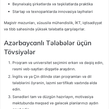
Beynəlxalq şirkətlərdə və təşkilatlarda praktika
Startap və texnoparklarda innovasiya layihələri
Magistr məzunları, xüsusilə mühəndislik, İKT, iqtisadiyyat
və tibb sahəsində yüksək tələbatla qarşılaşırlar.
Azərbaycanlı Tələbələr üçün
Tövsiyələr
Proqram və universitet seçimini erkən və dəqiq edin,
rəsmi veb-saytları diqqətlə araşdırın.
İngilis və ya Çin dilində olan proqramları və dil
tələblərini öyrənin, lazımi sertifikatı vaxtında əldə
edin.
Sənədləri tam və düzgün hazırlayın, motivasiya
məktubunda məqsəd və gələcək planlarınızı aydın