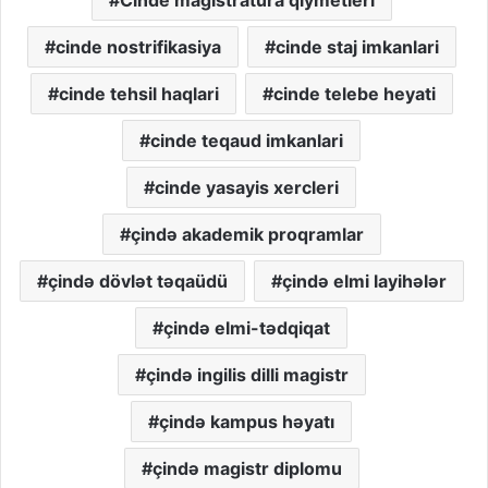
cinde nostrifikasiya
cinde staj imkanlari
cinde tehsil haqlari
cinde telebe heyati
cinde teqaud imkanlari
cinde yasayis xercleri
çində akademik proqramlar
çində dövlət təqaüdü
çində elmi layihələr
çində elmi-tədqiqat
çində ingilis dilli magistr
çində kampus həyatı
çində magistr diplomu