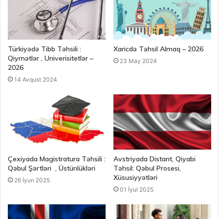
Türkiyədə Tibb Təhsili :
Xaricdə Təhsil Almaq – 2026
Qiymətlər , Univerisitetlər –
23 May 2024
2026
14 Avqust 2024
Çexiyada Magistratura Təhsili :
Avstriyada Distant, Qiyabi
Qəbul Şərtləri , Üstünlükləri
Təhsil: Qəbul Prosesi,
Xüsusiyyətləri
26 İyun 2025
01 İyul 2025