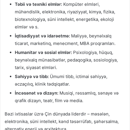
Təbii və texniki elmlər:
Kompüter elmləri,
mühəndislik, elektronika, riyaziyyat, kimya, fizika,
biotexnologiya, süni intellekt, energetika, ekoloji
elmlər və s.
İqtisadiyyat və idarəetmə:
Maliyyə, beynəlxalq
ticarət, marketinq, menecment, MBA proqramları.
Humanitar və sosial elmlər:
Psixologiya, hüquq,
beynəlxalq münasibətlər, pedaqogika, sosiologiya,
tarix, siyasət elmləri.
Səhiyyə və tibb:
Ümumi tibb, ictimai səhiyyə,
əczaçılıq, klinik tədqiqatlar.
İncəsənət və dizayn:
Musiqi, rəssamlıq, sənaye və
qrafik dizayn, teatr, film və media.
Bəzi ixtisaslar üzrə Çin dünyada liderdir – məsələn,
elektronika, süni intellekt, kənd təsərrüfatı, şəhərsalma,
alternativ enerji və arxitektura.