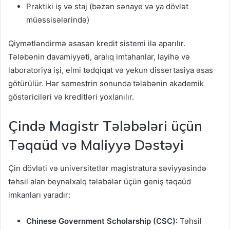
Praktiki iş və staj (bəzən sənaye və ya dövlət
müəssisələrində)
Qiymətləndirmə əsasən kredit sistemi ilə aparılır.
Tələbənin davamiyyəti, aralıq imtahanlar, layihə və
laboratoriya işi, elmi tədqiqat və yekun dissertasiya əsas
götürülür. Hər semestrin sonunda tələbənin akademik
göstəriciləri və kreditləri yoxlanılır.
Çində Magistr Tələbələri üçün
Təqaüd və Maliyyə Dəstəyi
Çin dövləti və universitetlər magistratura səviyyəsində
təhsil alan beynəlxalq tələbələr üçün geniş təqaüd
imkanları yaradır:
Chinese Government Scholarship (CSC):
Təhsil