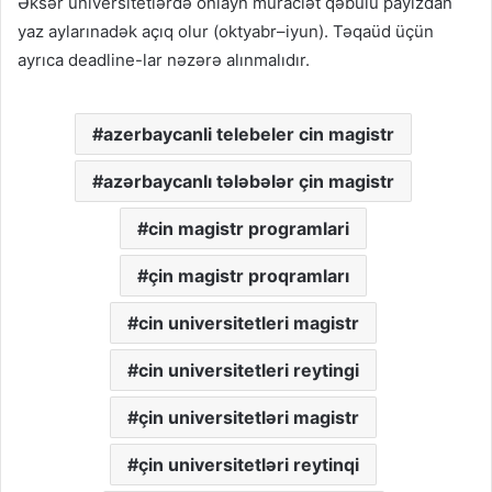
Əksər universitetlərdə onlayn müraciət qəbulu payızdan
yaz aylarınadək açıq olur (oktyabr–iyun). Təqaüd üçün
ayrıca deadline-lar nəzərə alınmalıdır.
azerbaycanli telebeler cin magistr
azərbaycanlı tələbələr çin magistr
cin magistr programlari
çin magistr proqramları
cin universitetleri magistr
cin universitetleri reytingi
çin universitetləri magistr
çin universitetləri reytinqi