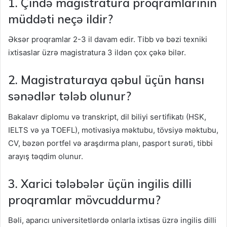
1. Çində magistratura proqramlarının
müddəti neçə ildir?
Əksər proqramlar 2-3 il davam edir. Tibb və bəzi texniki
ixtisaslar üzrə magistratura 3 ildən çox çəkə bilər.
2. Magistraturaya qəbul üçün hansı
sənədlər tələb olunur?
Bakalavr diplomu və transkript, dil biliyi sertifikatı (HSK,
IELTS və ya TOEFL), motivasiya məktubu, tövsiyə məktubu,
CV, bəzən portfel və araşdırma planı, pasport surəti, tibbi
arayış təqdim olunur.
3. Xarici tələbələr üçün ingilis dilli
proqramlar mövcuddurmu?
Bəli, aparıcı universitetlərdə onlarla ixtisas üzrə ingilis dilli