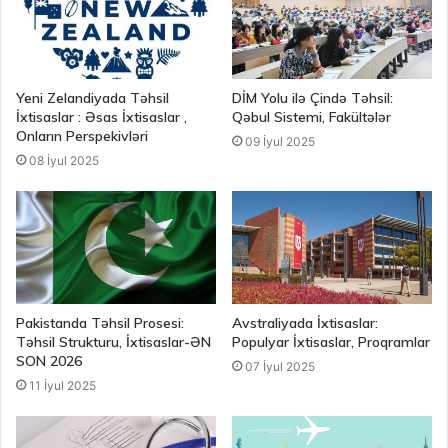
Yeni Zelandiyada Təhsil
DİM Yolu ilə Çində Təhsil:
İxtisaslar : Əsas İxtisaslar ,
Qəbul Sistemi, Fakültələr
Onların Perspekivləri
09 İyul 2025
08 İyul 2025
Pakistanda Təhsil Prosesi:
Avstraliyada İxtisaslar:
Təhsil Strukturu, İxtisaslar-ƏN
Populyar İxtisaslar, Proqramlar
SON 2026
07 İyul 2025
11 İyul 2025