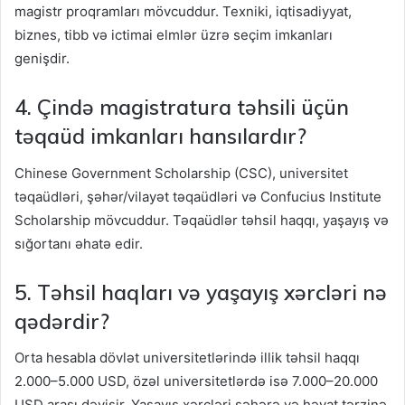
magistr proqramları mövcuddur. Texniki, iqtisadiyyat,
biznes, tibb və ictimai elmlər üzrə seçim imkanları
genişdir.
4. Çində magistratura təhsili üçün
təqaüd imkanları hansılardır?
Chinese Government Scholarship (CSC), universitet
təqaüdləri, şəhər/vilayət təqaüdləri və Confucius Institute
Scholarship mövcuddur. Təqaüdlər təhsil haqqı, yaşayış və
sığortanı əhatə edir.
5. Təhsil haqları və yaşayış xərcləri nə
qədərdir?
Orta hesabla dövlət universitetlərində illik təhsil haqqı
2.000–5.000 USD, özəl universitetlərdə isə 7.000–20.000
USD arası dəyişir. Yaşayış xərcləri şəhərə və həyat tərzinə