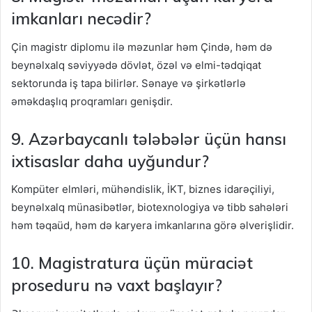
imkanları necədir?
Çin magistr diplomu ilə məzunlar həm Çində, həm də
beynəlxalq səviyyədə dövlət, özəl və elmi-tədqiqat
sektorunda iş tapa bilirlər. Sənaye və şirkətlərlə
əməkdaşlıq proqramları genişdir.
9. Azərbaycanlı tələbələr üçün hansı
ixtisaslar daha uyğundur?
Kompüter elmləri, mühəndislik, İKT, biznes idarəçiliyi,
beynəlxalq münasibətlər, biotexnologiya və tibb sahələri
həm təqaüd, həm də karyera imkanlarına görə əlverişlidir.
10. Magistratura üçün müraciət
proseduru nə vaxt başlayır?