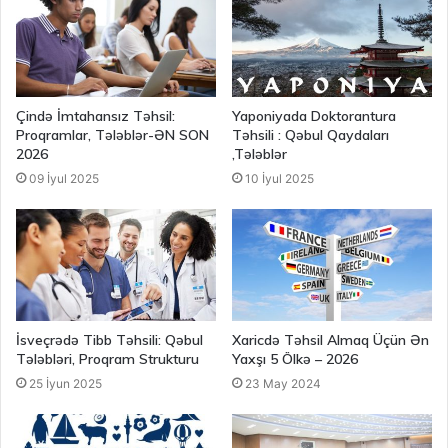
Çində İmtahansız Təhsil:
Yaponiyada Doktorantura
Proqramlar, Tələblər-ƏN SON
Təhsili : Qəbul Qaydaları
2026
,Tələblər
09 İyul 2025
10 İyul 2025
İsveçrədə Tibb Təhsili: Qəbul
Xaricdə Təhsil Almaq Üçün Ən
Tələbləri, Proqram Strukturu
Yaxşı 5 Ölkə – 2026
25 İyun 2025
23 May 2024