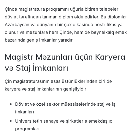
Çində magistratura proqramını uğurla bitirən tələbələr
dövlət tərəfindən tanınan diplom əldə edirlər. Bu diplomlar
Azərbaycan və dünyanın bir çox ölkəsində nostrifikasiya
olunur və məzunlara həm Çində, həm də beynəlxalq əmək
bazarında geniş imkanlar yaradır.
Magistr Məzunları üçün Karyera
və Staj İmkanları
Çin magistraturasının əsas üstünlüklərindən biri də
karyera və staj imkanlarının genişliyidir:
Dövlət və özəl sektor müəssisələrində staj və iş
imkanları
Universitetin sənaye və şirkətlərlə əməkdaşlıq
proqramları