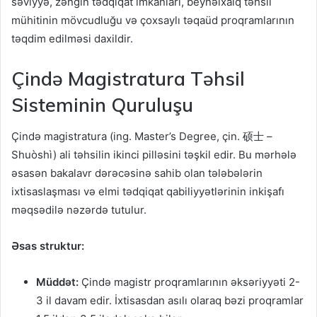
səviyyə, zəngin tədqiqat imkanları, beynəlxalq təhsil
mühitinin mövcudluğu və çoxsaylı təqaüd proqramlarının
təqdim edilməsi daxildir.
Çində Magistratura Təhsil
Sisteminin Quruluşu
Çində magistratura (ing. Master’s Degree, çin. 硕士 –
Shuòshì) ali təhsilin ikinci pilləsini təşkil edir. Bu mərhələ
əsasən bakalavr dərəcəsinə sahib olan tələbələrin
ixtisaslaşması və elmi tədqiqat qabiliyyətlərinin inkişafı
məqsədilə nəzərdə tutulur.
Əsas struktur:
Müddət:
Çində magistr proqramlarının əksəriyyəti 2-
3 il davam edir. İxtisasdan asılı olaraq bəzi proqramlar