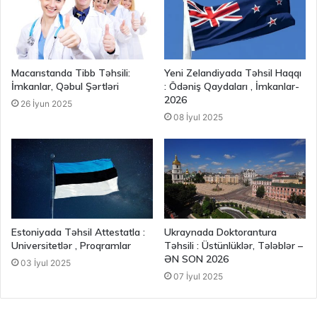
Macarıstanda Tibb Təhsili:
Yeni Zelandiyada Təhsil Haqqı
İmkanlar, Qəbul Şərtləri
: Ödəniş Qaydaları , İmkanlar-
2026
26 İyun 2025
08 İyul 2025
Estoniyada Təhsil Attestatla :
Ukraynada Doktorantura
Universitetlər , Proqramlar
Təhsili : Üstünlüklər, Tələblər –
ƏN SON 2026
03 İyul 2025
07 İyul 2025