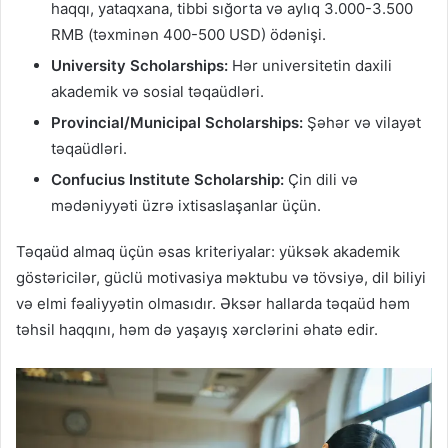
haqqı, yataqxana, tibbi sığorta və aylıq 3.000-3.500
RMB (təxminən 400-500 USD) ödənişi.
University Scholarships:
Hər universitetin daxili
akademik və sosial təqaüdləri.
Provincial/Municipal Scholarships:
Şəhər və vilayət
təqaüdləri.
Confucius Institute Scholarship:
Çin dili və
mədəniyyəti üzrə ixtisaslaşanlar üçün.
Təqaüd almaq üçün əsas kriteriyalar: yüksək akademik
göstəricilər, güclü motivasiya məktubu və tövsiyə, dil biliyi
və elmi fəaliyyətin olmasıdır. Əksər hallarda təqaüd həm
təhsil haqqını, həm də yaşayış xərclərini əhatə edir.