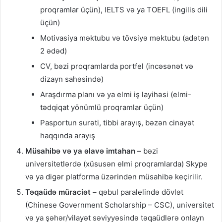
proqramlar üçün), IELTS və ya TOEFL (ingilis dili
üçün)
Motivasiya məktubu və tövsiyə məktubu (adətən
2 ədəd)
CV, bəzi proqramlarda portfel (incəsənət və
dizayn sahəsində)
Araşdırma planı və ya elmi iş layihəsi (elmi-
tədqiqat yönümlü proqramlar üçün)
Pasportun surəti, tibbi arayış, bəzən cinayət
haqqında arayış
Müsahibə və ya əlavə imtahan
– bəzi
universitetlərdə (xüsusən elmi proqramlarda) Skype
və ya digər platforma üzərindən müsahibə keçirilir.
Təqaüdə müraciət
– qəbul paralelində dövlət
(Chinese Government Scholarship – CSC), universitet
və ya şəhər/vilayət səviyyəsində təqaüdlərə onlayn