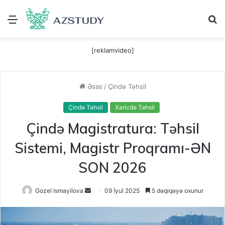
Menu
A
[reklamvideo]
Əsas
/
Çində Təhsil
Çində Təhsil
Xaricdə Təhsil
Çində Magistratura: Təhsil
Sistemi, Magistr Proqramı-ƏN
SON 2026
Send
Gozel Ismayilova
09 İyul 2025
5 dəqiqəyə oxunur
an
email