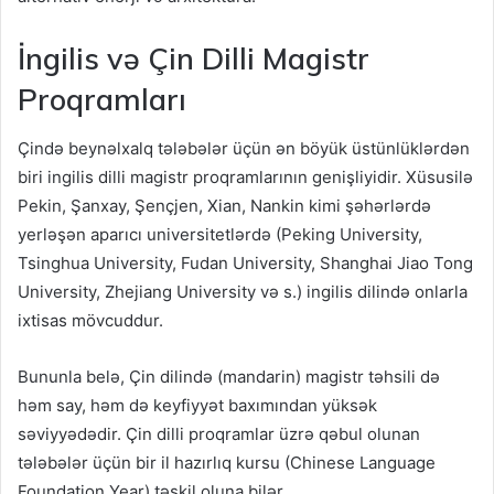
İngilis və Çin Dilli Magistr
Proqramları
Çində beynəlxalq tələbələr üçün ən böyük üstünlüklərdən
biri ingilis dilli magistr proqramlarının genişliyidir. Xüsusilə
Pekin, Şanxay, Şençjen, Xian, Nankin kimi şəhərlərdə
yerləşən aparıcı universitetlərdə (Peking University,
Tsinghua University, Fudan University, Shanghai Jiao Tong
University, Zhejiang University və s.) ingilis dilində onlarla
ixtisas mövcuddur.
Bununla belə, Çin dilində (mandarin) magistr təhsili də
həm say, həm də keyfiyyət baxımından yüksək
səviyyədədir. Çin dilli proqramlar üzrə qəbul olunan
tələbələr üçün bir il hazırlıq kursu (Chinese Language
Foundation Year) təşkil oluna bilər.