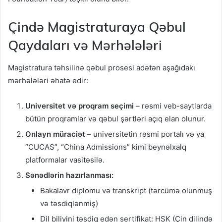
Çində Magistraturaya Qəbul
Qaydaları və Mərhələləri
Magistratura təhsilinə qəbul prosesi adətən aşağıdakı
mərhələləri əhatə edir:
Universitet və proqram seçimi
– rəsmi veb-saytlarda
bütün proqramlar və qəbul şərtləri açıq elan olunur.
Onlayn müraciət
– universitetin rəsmi portalı və ya
“CUCAS”, “China Admissions” kimi beynəlxalq
platformalar vasitəsilə.
Sənədlərin hazırlanması:
Bakalavr diplomu və transkript (tərcümə olunmuş
və təsdiqlənmiş)
Dil biliyini təsdiq edən sertifikat: HSK (Çin dilində