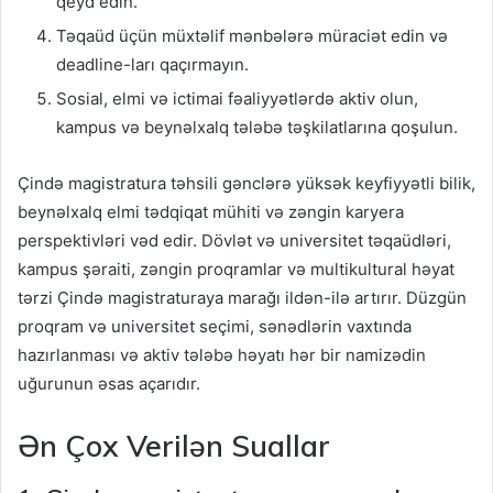
qeyd edin.
Təqaüd üçün müxtəlif mənbələrə müraciət edin və
deadline-ları qaçırmayın.
Sosial, elmi və ictimai fəaliyyətlərdə aktiv olun,
kampus və beynəlxalq tələbə təşkilatlarına qoşulun.
Çində magistratura təhsili gənclərə yüksək keyfiyyətli bilik,
beynəlxalq elmi tədqiqat mühiti və zəngin karyera
perspektivləri vəd edir. Dövlət və universitet təqaüdləri,
kampus şəraiti, zəngin proqramlar və multikultural həyat
tərzi Çində magistraturaya marağı ildən-ilə artırır. Düzgün
proqram və universitet seçimi, sənədlərin vaxtında
hazırlanması və aktiv tələbə həyatı hər bir namizədin
uğurunun əsas açarıdır.
Ən Çox Verilən Suallar