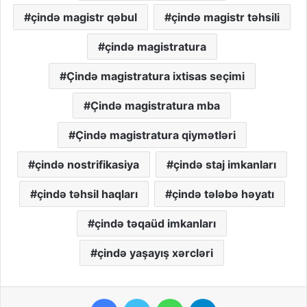
çində magistr qəbul
çində magistr təhsili
çində magistratura
Çində magistratura ixtisas seçimi
Çində magistratura mba
Çində magistratura qiymətləri
çində nostrifikasiya
çində staj imkanları
çində təhsil haqları
çində tələbə həyatı
çində təqaüd imkanları
çində yaşayış xərcləri
Facebook
Twitter
WhatsApp
Telegram