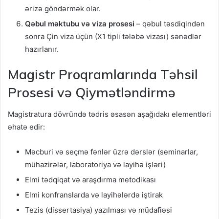
ərizə göndərmək olar.
Qəbul məktubu və viza prosesi
– qəbul təsdiqindən
sonra Çin viza üçün (X1 tipli tələbə vizası) sənədlər
hazırlanır.
Magistr Proqramlarında Təhsil
Prosesi və Qiymətləndirmə
Magistratura dövründə tədris əsasən aşağıdakı elementləri
əhatə edir:
Məcburi və seçmə fənlər üzrə dərslər (seminarlar,
mühazirələr, laboratoriya və layihə işləri)
Elmi tədqiqat və araşdırma metodikası
Elmi konfranslarda və layihələrdə iştirak
Tezis (dissertasiya) yazılması və müdafiəsi