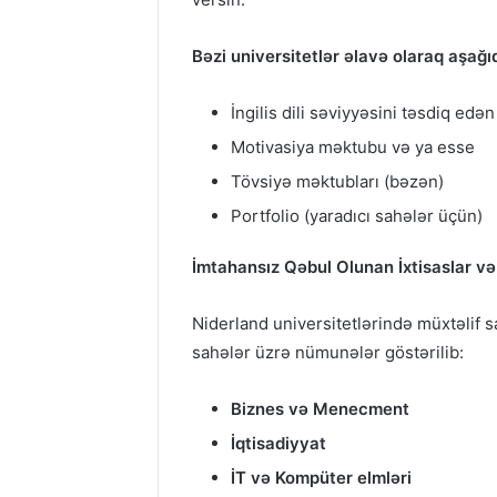
Bəzi universitetlər əlavə olaraq aşağıd
İngilis dili səviyyəsini təsdiq edə
Motivasiya məktubu və ya esse
Tövsiyə məktubları (bəzən)
Portfolio (yaradıcı sahələr üçün)
İmtahansız Qəbul Olunan İxtisaslar v
Niderland universitetlərində müxtəlif 
sahələr üzrə nümunələr göstərilib:
Biznes və Menecment
İqtisadiyyat
İT və Kompüter elmləri