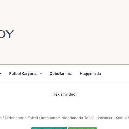
Futbol Karyerası
Qəbullarımız
Haqqımızda
[reklamvideo]
s
/
Niderlandda Təhsil
/
İmtahansız Niderlandda Təhsil : İmkanlar , Qəbul Ş