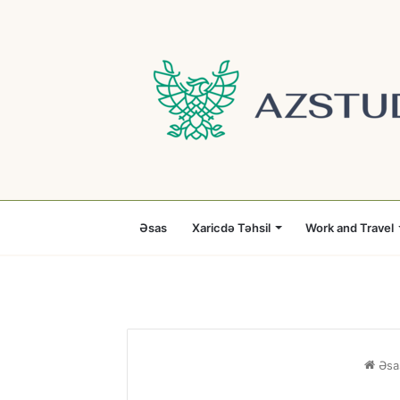
Əsas
Xaricdə Təhsil
Work and Travel
Əsa