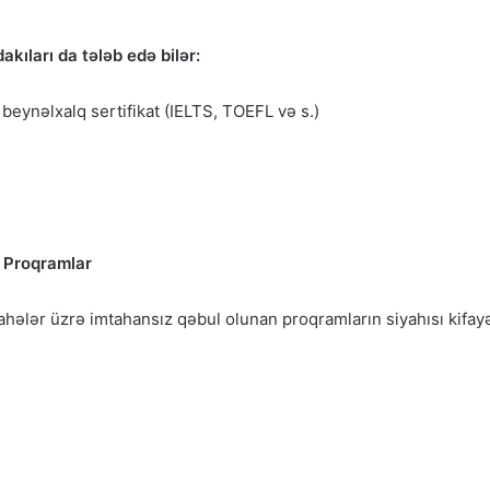
akıları da tələb edə bilər:
n beynəlxalq sertifikat (IELTS, TOEFL və s.)
ə Proqramlar
sahələr üzrə imtahansız qəbul olunan proqramların siyahısı kifay