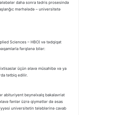
tələbələr daha sonra tədris prosesində
başlanğıc mərhələdə – universitetə
Applied Sciences – HBO) və tədqiqat
əqamlarla fərqlənə bilər:
 ixtisaslar üçün əlavə müsahibə və ya
da tətbiq edilir.
ər abituriyent beynəlxalq bakalavriat
 əlavə fənlər üzrə qiymətlər də əsas
iyyəsi universitetin tələblərinə cavab