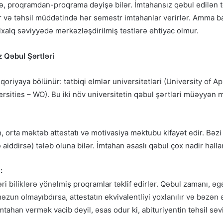
tə, proqramdan-proqrama dəyişə bilər. İmtahansız qəbul edilən 
irlər və təhsil müddətində hər semestr imtahanlar verirlər. Amma 
xalq səviyyədə mərkəzləşdirilmiş testlərə ehtiyac olmur.
z Qəbul Şərtləri
eqoriyaya bölünür: tətbiqi elmlər universitetləri (University of 
rsities – WO). Bu iki növ universitetin qəbul şərtləri müəyyən m
, orta məktəb attestatı və motivasiya məktubu kifayət edir. Bəzi
 aiddirsə) tələb oluna bilər. İmtahan əsaslı qəbul çox nadir hallar
:
ri biliklərə yönəlmiş proqramlar təklif edirlər. Qəbul zamanı, əg
əzun olmayıbdırsa, attestatın ekvivalentliyi yoxlanılır və bəzən
tahan vermək vacib deyil, əsas odur ki, abituriyentin təhsil səv