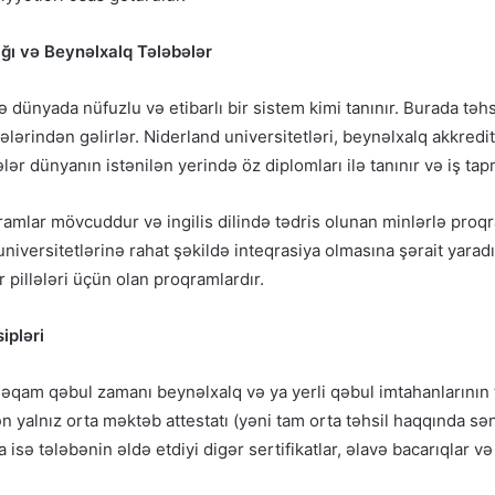
ığı və Beynəlxalq Tələbələr
dünyada nüfuzlu və etibarlı bir sistem kimi tanınır. Burada təhs
lərindən gəlirlər. Niderland universitetləri, beynəlxalq akkredi
lər dünyanın istənilən yerində öz diplomları ilə tanınır və iş ta
amlar mövcuddur və ingilis dilində tədris olunan minlərlə proqra
niversitetlərinə rahat şəkildə inteqrasiya olmasına şərait yarad
 pillələri üçün olan proqramlardır.
ipləri
məqam qəbul zamanı beynəlxalq və ya yerli qəbul imtahanlarının
ən yalnız orta məktəb attestatı (yəni tam orta təhsil haqqında 
 isə tələbənin əldə etdiyi digər sertifikatlar, əlavə bacarıqlar və