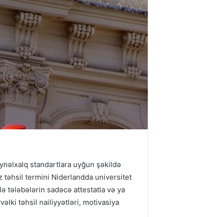
eynəlxalq standartlara uyğun şəkildə
z təhsil termini Niderlandda universitet
ə tələbələrin sadəcə attestatla və ya
əlki təhsil nailiyyətləri, motivasiya