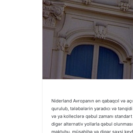
Niderland Avropanın ən qabaqcıl və açıq
qurulub, tələbələrin yaradıcı və tənqid
və ya kolleclərə qəbul zamanı standart
digər alternativ yollarla qəbul olunması
məktubu, müsahibə və digər şəxsi keyfi