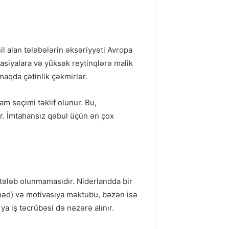
il alan tələbələrin əksəriyyəti Avropa
tasiyalara və yüksək reytinqlərə malik
pmaqda çətinlik çəkmirlər.
m seçimi təklif olunur. Bu,
ır. İmtahansız qəbul üçün ən çox
 tələb olunmamasıdır. Niderlandda bir
sənəd) və motivasiya məktubu, bəzən isə
 ya iş təcrübəsi də nəzərə alınır.