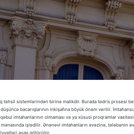
 təhsil sistemlərindən birinə malikdir. Burada tədris prosesi b
i düşüncə bacarıqlarının inkişafına böyük önəm verilir. İmtahansı
 qəbul imtahanlarının olmaması və ya xüsusi proqramlar vasitəsil
 mənasında işlədilir. Ənənəvi imtahanların əvəzinə, tələbənin əvv
yyətləri əsas götürülür.