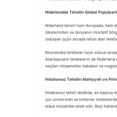
Niderlandda Təhsilin Qlobal Populyarl
Niderland təhsili həm Avropada, həm də 
ölkələrindən və dünyanın müxtəlif bölgə
olduqları üçün burada təhsil alan tələbə
Beynəlxalq tələbələr üçün xüsusi proqr
Azərbaycanlı tələbələrin də Niderland u
seçilən istiqamətlər bakalavr və magistr
İmtahansız Təhsilin Mahiyyəti və Prins
İmtahansız təhsil dedikdə, ən başlıca 
çox universitet və kolleclər tələbələrd
əlavə müsahibə tələb edir. Bəzi hallarda