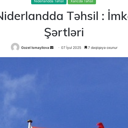
Niderlandda Təhsil
Xaricdə Təhsil
iderlandda Təhsil : İmk
Şərtləri
Send
Gozel Ismayilova
07 İyul 2025
7 dəqiqəyə oxunur
an
email