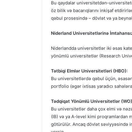
Bu qaydalar universitetdən-universite
öz bilik və bacarıqlarını inkişaf etdir
qəbul prosesində – dövlət və ya beynəl
Niderland Universitetlərinə İmtahansı
Niderlandda universitetlər iki əsas kat
yönümlü universitetlər (Research Unive
Tətbiqi Elmlər Universitetləri (HBO):
Bu universitetlərdə qəbul üçün, əsasən
portfolio (əgər ixtisas yaradıcı sahələrə
Tədqiqat Yönümlü Universitetlər (WO)
Bu universitetlər daha çox elmi və nəzə
(IB) və ya A-level kimi proqramlardan m
götürülür. Ancaq dövlət səviyyəsində im
versin.