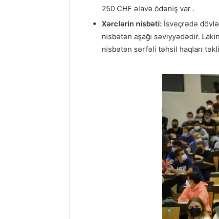
250 CHF əlavə ödəniş var .
Xərclərin nisbəti:
İsveçrədə dövlət
nisbətən aşağı səviyyədədir. Laki
nisbətən sərfəli təhsil haqları təkli