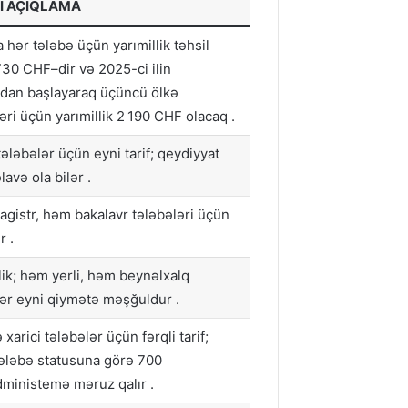
 AÇIQLAMA
 hər tələbə üçün yarımillik təhsil
30 CHF–dir və 2025-ci ilin
ndan başlayaraq üçüncü ölkə
əri üçün yarımillik 2 190 CHF olacaq .
ələbələr üçün eyni tarif; qeydiyyat
lavə ola bilər .
gistr, həm bakalavr tələbələri üçün
r .
lik; həm yerli, həm beynəlxalq
lər eyni qiymətə məşğuldur .
ə xarici tələbələr üçün fərqli tarif;
tələbə statusuna görə 700
ministemə məruz qalır .