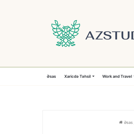
Əsas
Xaricdə Təhsil
Work and Travel
Əsas