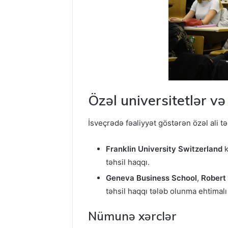
Özəl universitetlər və 
İsveçrədə fəaliyyət göstərən özəl ali t
Franklin University Switzerland
k
təhsil haqqı.
Geneva Business School
,
Robert
təhsil haqqı tələb olunma ehtimalı
Nümunə xərclər