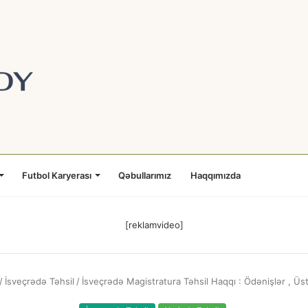
Futbol Karyerası
Qəbullarımız
Haqqımızda
[reklamvideo]
/
İsveçrədə Təhsil
/
İsveçrədə Magistratura Təhsil Haqqı : Ödənişlər , Üs