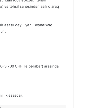
sundan (dövlət/özəl), təhsil
 və təhsil sahəsindən asılı olaraq
ir əsaslı deyil, yəni Beynəlxalq
ur .
400–3 700 CHF ilə bərabər) arasında
illik əsasda):