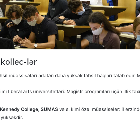
kollec-lər
əhsil müəssisələri adətən daha yüksək təhsil haqları tələb edir. 
imi liberal arts universitetləri: Magistr proqramları üçün illik
 Kennedy College
,
SUMAS
və s. kimi özəl müəssisələr: il ərz
 yüksəkdir.