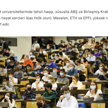
 universitetlərində təhsil haqqı, xüsusilə ABŞ və Birləşmiş Krall
n həyat xərcləri (bax Hol̈k olun). Məsələn, ETH və EPFL yüksək 
f edir.