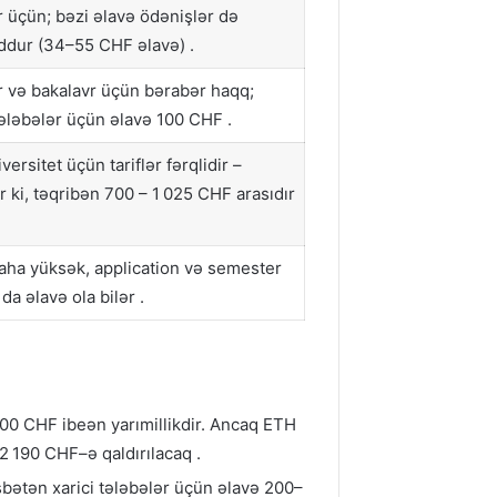
 üçün; bəzi əlavə ödənişlər də
dur (34–55 CHF əlavə) .
r və bakalavr üçün bərabər haqq;
tələbələr üçün əlavə 100 CHF .
versitet üçün tariflər fərqlidir –
r ki, təqribən 700 – 1 025 CHF arasıdır
daha yüksək, application və semester
 da əlavə ola bilər .
000 CHF ibeən yarımillikdir. Ancaq ETH
2 190 CHF–ə qaldırılacaq .
bətən xarici tələbələr üçün əlavə 200–