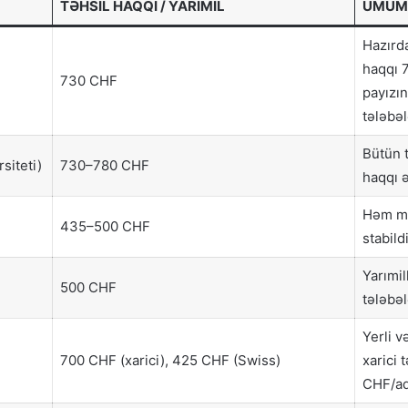
TƏHSIL HAQQI / YARIMIL
ÜMUMI
Hazırda
haqqı 7
730 CHF
payızı
tələbəl
Bütün t
siteti)
730–780 CHF
haqqı ə
Həm ma
435–500 CHF
stabildi
Yarımil
500 CHF
tələbə
Yerli v
700 CHF (xarici), 425 CHF (Swiss)
xarici 
CHF/ad