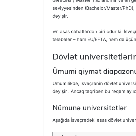
dərəcəsi (“Master”) adlandırlır və ən ge
səviyyəsindən (Bachelor/Master/PhD), t
dəyişir.
Ən əsas cəhətlərdən biri odur ki, İsveçr
tələbələr – həm EU/EFTA, həm də üçüncü
Dövlət universitetləri
Ümumi qiymət diapazon
Ümumilikdə, İsveçrənin dövlət universit
dəyişir . Ancaq təqribən bu rəqəm aylıq 
Nümunə universitetlər
Aşağıda İsveçrədəki əsas dövlət universi