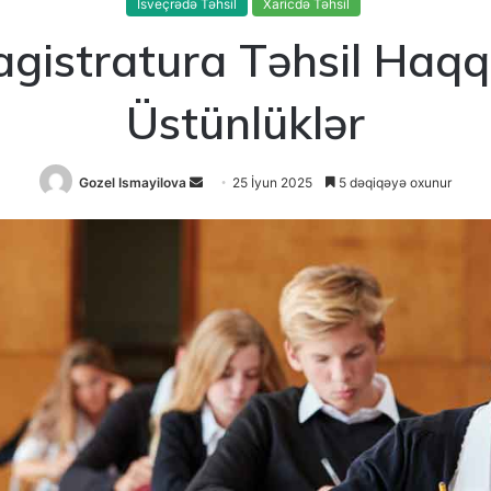
İsveçrədə Təhsil
Xaricdə Təhsil
gistratura Təhsil Haqqı 
Üstünlüklər
Send
Gozel Ismayilova
25 İyun 2025
5 dəqiqəyə oxunur
an
email