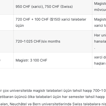
Magistr
950 CHF (xarici), 750 CHF (Swiss)
mövcud
720 CHF + 100 CHF ($150) xarici tələbələr
Magist
üçün
xarici 
Hər uni
720–1 025 CHF/six months
hansıla
.
xərci 
)
Magistr: 3 100 CHF
haqları
r çox universitetdə magistr tələbələri üçün təhsil haqqı 700–1 
 etibarən üçüncü ölkə tələbələri üçün hər semester təhsil haqqı 
lən, Neuchâtel və Bern universitetlərində Swiss tələbələrə nis