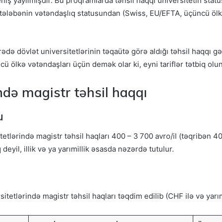
niş yayılmışdır. Bu proqramlarda təhsil haqqı universitetin statu
ələbənin vətəndaşlıq statusundan (Swiss, EU/EFTA, üçüncü ölkə)
ədə dövlət universitetlərinin təqaütə görə aldığı təhsil haqqı gəl
 ölkə vətəndaşları üçün demək olar ki, eyni tariflər tətbiq olun
ndə magistr təhsil haqqı
u
etlərində magistr təhsil haqları 400 – 3 700 avro/il (təqribən 
deyil, illik və ya yarımillik əsasda nəzərdə tutulur.
tetlərində magistr təhsil haqları təqdim edilib (CHF ilə və yarım