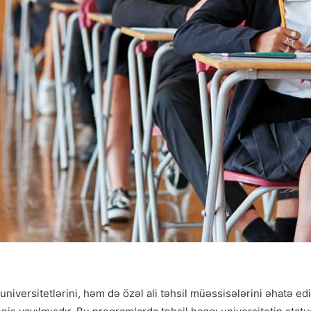
universitetlərini, həm də özəl ali təhsil müəssisələrini əhatə ed