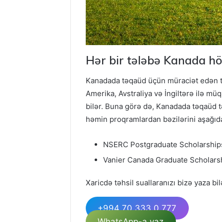
Hər bir tələbə Kanada hö
Kanadada təqaüd üçün müraciət edən təl
Amerika, Avstraliya və İngiltərə ilə m
bilər. Buna görə də, Kanadada təqaüd tə
həmin proqramlardan bəzilərini aşağıda
NSERC Postgraduate Scholarship
Vanier Canada Graduate Scholars
Xaricdə təhsil suallaranızı bizə yaza bil
+994 70 333 0 777
WhatsApp-a yaz