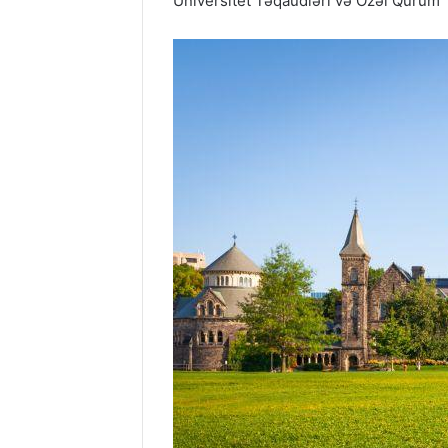
Universitet Təqaüdləri və Özəl Qurum 