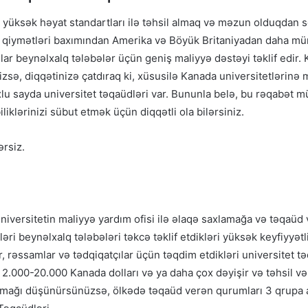
ə yüksək həyat standartları ilə təhsil almaq və məzun olduqdan
et qiymətləri baxımından Amerika və Böyük Britaniyadan daha m
ar beynəlxalq tələbələr üçün geniş maliyyə dəstəyi təklif edir.
izsə, diqqətinizə çatdıraq ki, xüsusilə Kanada universitetlərinə 
u sayda universitet təqaüdləri var. Bununla belə, bu rəqabət m
iklərinizi sübut etmək üçün diqqətli ola bilərsiniz.
ərsiz.
 universitetin maliyyə yardım ofisi ilə əlaqə saxlamağa və təqaü
əri beynəlxalq tələbələri təkcə təklif etdikləri yüksək keyfiyyətli
r, rəssamlar və tədqiqatçılar üçün təqdim etdikləri universitet t
2.000-20.000 Kanada dolları və ya daha çox dəyişir və təhsil və
 almağı düşünürsünüzsə, ölkədə təqaüd verən qurumları 3 qrupa 