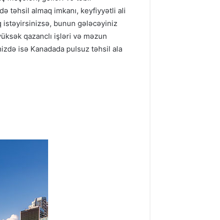
də təhsil almaq imkanı, keyfiyyətli ali
q istəyirsinizsə, bunun gələcəyiniz
 yüksək qazanclı işləri və məzun
izdə isə Kanadada pulsuz təhsil ala