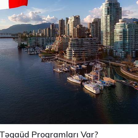
Təqaüd Proqramları Var?