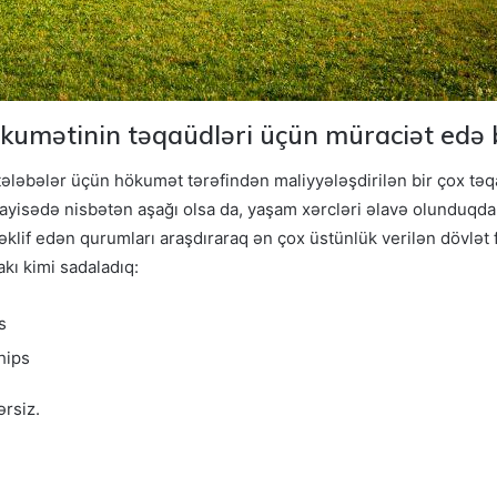
kumətinin təqaüdləri üçün müraciət edə 
əbələr üçün hökumət tərəfindən maliyyələşdirilən bir çox təqaü
üqayisədə nisbətən aşağı olsa da, yaşam xərcləri əlavə olunduqd
klif edən qurumları araşdıraraq ən çox üstünlük verilən dövlət f
kı kimi sadaladıq:
s
hips
ərsiz.