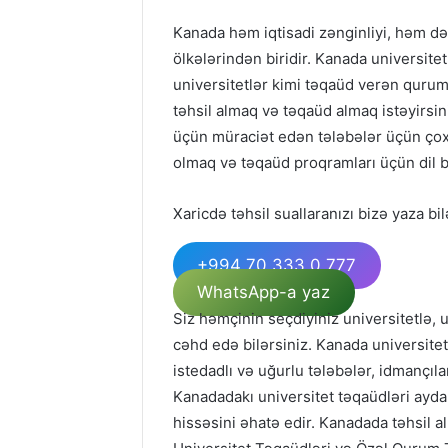
Kanada həm iqtisadi zənginliyi, həm d
ölkələrindən biridir. Kanada universit
universitetlər kimi təqaüd verən quruml
təhsil almaq və təqaüd almaq istəyirsin
üçün müraciət edən tələbələr üçün çoxl
olmaq və təqaüd proqramları üçün dil bil
Xaricdə təhsil suallaranızı bizə yaza bil
+994 70 333 0 777
WhatsApp-a yaz
Siz həmçinin seçdiyiniz universitetlə,
cəhd edə bilərsiniz. Kanada universitetl
istedadlı və uğurlu tələbələr, idmançıla
Kanadadakı universitet təqaüdləri ayda 
hissəsini əhatə edir. Kanadada təhsil