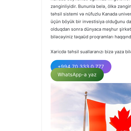
zənginliyidir. Bununla belə, ölkə zəngin 
təhsil sistemi və nüfuzlu Kanada univers
üçün böyük bir investisiya olduğunu da 
olduqdan sonra dünyaca məşhur şirkətl
biləcəyiniz təqaüd proqramları haqqında
Xaricdə təhsil suallaranızı bizə yaza bil
+994 70 333 0 777
WhatsApp-a yaz