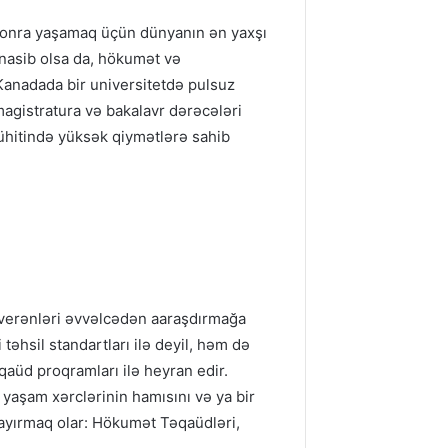
 sonra yaşamaq üçün dünyanın ən yaxşı
ünasib olsa da, hökumət və
 Kanadada bir universitetdə pulsuz
magistratura və bakalavr dərəcələri
ühitində yüksək qiymətlərə sahib
d verənləri əvvəlcədən aaraşdırmağa
 təhsil standartları ilə deyil, həm də
əqaüd proqramları ilə heyran edir.
 yaşam xərclərinin hamısını və ya bir
ayırmaq olar: Hökumət Təqaüdləri,