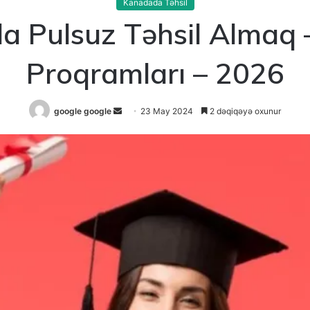
Kanadada Təhsil
a Pulsuz Təhsil Almaq 
Proqramları – 2026
Send
google google
23 May 2024
2 dəqiqəyə oxunur
an
email