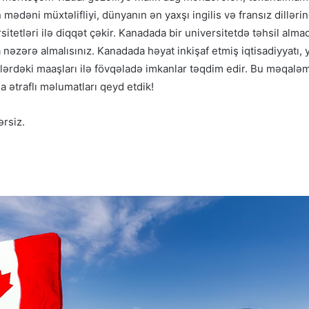
mədəni müxtəlifliyi, dünyanın ən yaxşı ingilis və fransız dillərin
itetləri ilə diqqət çəkir. Kanadada bir universitetdə təhsil alma
nəzərə almalısınız. Kanadada həyat inkişaf etmiş iqtisadiyyatı,
ərdəki maaşları ilə fövqəladə imkanlar təqdim edir. Bu məqaləm
 ətraflı məlumatları qeyd etdik!
ərsiz.