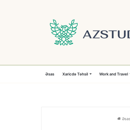
Əsas
Xaricdə Təhsil
Work and Travel
Əsa