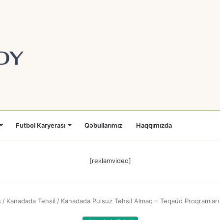
Futbol Karyerası
Qəbullarımız
Haqqımızda
[reklamvideo]
s
/
Kanadada Təhsil
/
Kanadada Pulsuz Təhsil Almaq – Təqaüd Proqramları