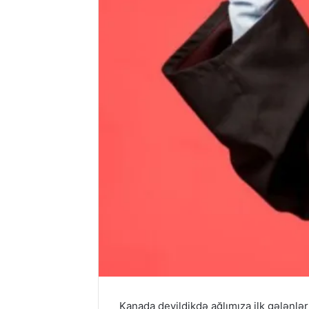
Kanada deyildikdə ağlımıza ilk gələnlə