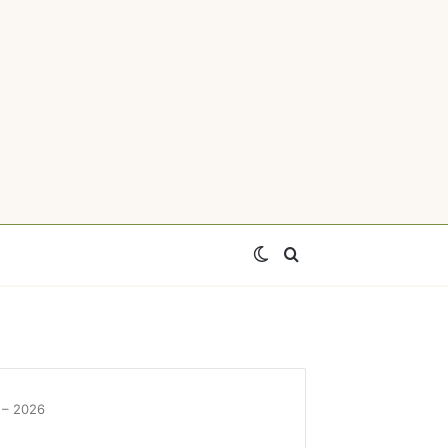
Switch
Axtar
skin
 – 2026