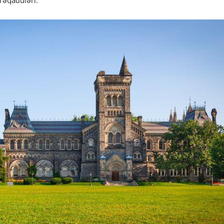
Təqaüdləri.