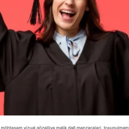
r möhtəşəm vizual gözəlliyə malik dağ mənzərələri, toxunulmamış