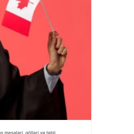
 meşələri, gölləri və təbii