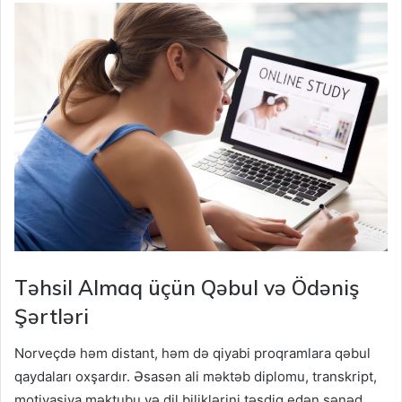
Təhsil Almaq üçün Qəbul və Ödəniş
Şərtləri
Norveçdə həm distant, həm də qiyabi proqramlara qəbul
qaydaları oxşardır. Əsasən ali məktəb diplomu, transkript,
motivasiya məktubu və dil biliklərini təsdiq edən sənəd