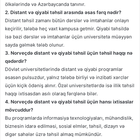
ölkələrində və Azərbaycanda tanınır.
2. Distant və qiyabi təhsil arasında əsas fərq nədir?
Distant təhsil zamanı bütün dərslər və imtahanlar onlayn
keçirilir, tələbə heç vaxt kampusa getmir. Qiyabi təhsildə
isə bəzi dərslər və imtahanlar üçün universitetə müəyyən
sayda gəlmək tələb olunur.
3. Norveçdə distant və qiyabi təhsil üçün təhsil haqqı nə
qədərdir?
Dövlət universitetlərində distant və qiyabi proqramlar
əsasən pulsuzdur, yalnız tələbə birliyi və inzibati xərclər
üçün kiçik ödəniş alınır. Özəl universitetlərdə isə illik təhsil
haqqı ixtisasdan asılı olaraq fərqlənə bilər.
4. Norveçdə distant və qiyabi təhsil üçün hansı ixtisaslar
mövcuddur?
Bu proqramlarda informasiya texnologiyaları, mühəndislik,
biznesin idarə edilməsi, sosial elmlər, təhsil, dizayn və
digər sahələr üzrə təhsil almaq mümkündür.