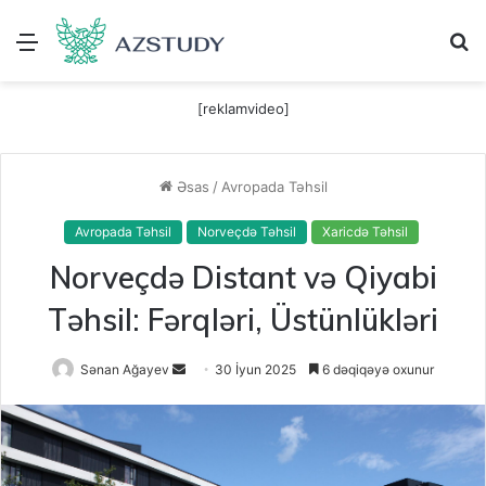
Menu
A
[reklamvideo]
Əsas
/
Avropada Təhsil
Avropada Təhsil
Norveçdə Təhsil
Xaricdə Təhsil
Norveçdə Distant və Qiyabi
Təhsil: Fərqləri, Üstünlükləri
Send
Sənan Ağayev
30 İyun 2025
6 dəqiqəyə oxunur
an
email