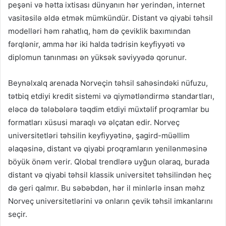
peşəni və hətta ixtisası dünyanın hər yerindən, internet
vasitəsilə əldə etmək mümkündür. Distant və qiyabi təhsil
modelləri həm rahatlıq, həm də çeviklik baxımından
fərqlənir, amma hər iki halda tədrisin keyfiyyəti və
diplomun tanınması ən yüksək səviyyədə qorunur.
Beynəlxalq arenada Norveçin təhsil sahəsindəki nüfuzu,
tətbiq etdiyi kredit sistemi və qiymətləndirmə standartları,
eləcə də tələbələrə təqdim etdiyi müxtəlif proqramlar bu
formatları xüsusi maraqlı və əlçatan edir. Norveç
universitetləri təhsilin keyfiyyətinə, şagird-müəllim
əlaqəsinə, distant və qiyabi proqramların yenilənməsinə
böyük önəm verir. Qlobal trendlərə uyğun olaraq, burada
distant və qiyabi təhsil klassik universitet təhsilindən heç
də geri qalmır. Bu səbəbdən, hər il minlərlə insan məhz
Norveç universitetlərini və onların çevik təhsil imkanlarını
seçir.