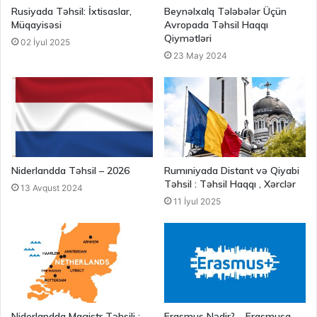
Rusiyada Təhsil: İxtisaslar,
Beynəlxalq Tələbələr Üçün
Müqayisəsi
Avropada Təhsil Haqqı
Qiymətləri
02 İyul 2025
23 May 2024
Niderlandda Təhsil – 2026
Rumıniyada Distant və Qiyabi
Təhsil : Təhsil Haqqı , Xərclər
13 Avqust 2024
11 İyul 2025
Niderlandda Magistr Təhsili :
Erasmus Nədir? – Erasmusa