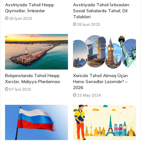
Avstriyada Təhsil Haqqı:
Avstriyada Təhsil İxtisasları:
Qiymətlər, İmkanlar
Sosial Sahələrdə Təhsil, Dil
Tələbləri
26 İyun 2025
26 İyun 2025
Bolqarıstanda Təhsil Haqqı:
Xaricdə Təhsil Almaq Üçün
Xərclər, Maliyyə Planlaması
Hansı Sənədlər Lazımdır? –
2026
07 İyul 2025
23 May 2024