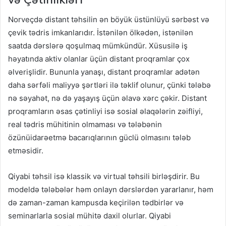
Norveçdə distant təhsilin ən böyük üstünlüyü sərbəst və
çevik tədris imkanlarıdır. İstənilən ölkədən, istənilən
saatda dərslərə qoşulmaq mümkündür. Xüsusilə iş
həyatında aktiv olanlar üçün distant proqramlar çox
əlverişlidir. Bununla yanaşı, distant proqramlar adətən
daha sərfəli maliyyə şərtləri ilə təklif olunur, çünki tələbə
nə səyahət, nə də yaşayış üçün əlavə xərc çəkir. Distant
proqramların əsas çətinliyi isə sosial əlaqələrin zəifliyi,
real tədris mühitinin olmaması və tələbənin
özünüidarəetmə bacarıqlarının güclü olmasını tələb
etməsidir.
Qiyabi təhsil isə klassik və virtual təhsili birləşdirir. Bu
modeldə tələbələr həm onlayn dərslərdən yararlanır, həm
də zaman-zaman kampusda keçirilən tədbirlər və
seminarlarla sosial mühitə daxil olurlar. Qiyabi