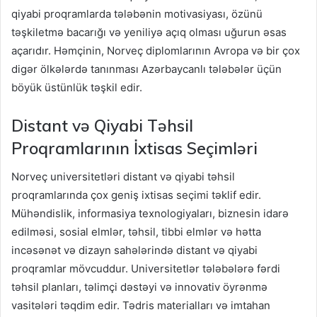
qiyabi proqramlarda tələbənin motivasiyası, özünü
təşkiletmə bacarığı və yeniliyə açıq olması uğurun əsas
açarıdır. Həmçinin, Norveç diplomlarının Avropa və bir çox
digər ölkələrdə tanınması Azərbaycanlı tələbələr üçün
böyük üstünlük təşkil edir.
Distant və Qiyabi Təhsil
Proqramlarının İxtisas Seçimləri
Norveç universitetləri distant və qiyabi təhsil
proqramlarında çox geniş ixtisas seçimi təklif edir.
Mühəndislik, informasiya texnologiyaları, biznesin idarə
edilməsi, sosial elmlər, təhsil, tibbi elmlər və hətta
incəsənət və dizayn sahələrində distant və qiyabi
proqramlar mövcuddur. Universitetlər tələbələrə fərdi
təhsil planları, təlimçi dəstəyi və innovativ öyrənmə
vasitələri təqdim edir. Tədris materialları və imtahan