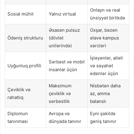
Onlayn və real
Sosial mühit
Yalnız virtual
ünsiyyət birlikdə
Əsasən pulsuz
Oxşar, bəzən
Ödəniş strukturu
(dövlət
əlavə kampus
unilərində)
xərcləri
İşləyənlər, ailəli
Sərbəst və mobil
Uyğunluq profili
və səyahət
insanlar üçün
edənlər üçün
Maksimum
Nisbətən daha
Çeviklik və
çeviklik və
az, amma
rahatlıq
sərbəstlik
balanslı
Diplomun
Avropa və
Eyni şəkildə
tanınması
dünyada tanınır
geniş tanınır