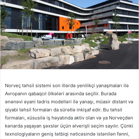
Norveç təhsil sistemi son illərdə yenilikçi yanaşmaları ilə
Avropanın qabaqcıl ölkələri arasında seçilir. Burada
ənənəvi əyani tədris modelləri ilə yanaşı, müasir distant və
qiyabi təhsil formaları da sürətlə inkişaf edir. Bu təhsil
formaları, xüsusilə iş həyatında aktiv olan və ya Norveçdən
kənarda yaşayan şəxslər üçün əlverişli seçim sayılır. Çünki
texnologiyaların geniş tətbiqi nəticəsində istənilən fənni,