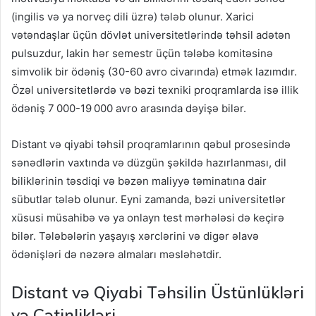
(ingilis və ya norveç dili üzrə) tələb olunur. Xarici
vətəndaşlar üçün dövlət universitetlərində təhsil adətən
pulsuzdur, lakin hər semestr üçün tələbə komitəsinə
simvolik bir ödəniş (30-60 avro civarında) etmək lazımdır.
Özəl universitetlərdə və bəzi texniki proqramlarda isə illik
ödəniş 7 000-19 000 avro arasında dəyişə bilər.
Distant və qiyabi təhsil proqramlarının qəbul prosesində
sənədlərin vaxtında və düzgün şəkildə hazırlanması, dil
biliklərinin təsdiqi və bəzən maliyyə təminatına dair
sübutlar tələb olunur. Eyni zamanda, bəzi universitetlər
xüsusi müsahibə və ya onlayn test mərhələsi də keçirə
bilər. Tələbələrin yaşayış xərclərini və digər əlavə
ödənişləri də nəzərə almaları məsləhətdir.
Distant və Qiyabi Təhsilin Üstünlükləri
və Çətinlikləri