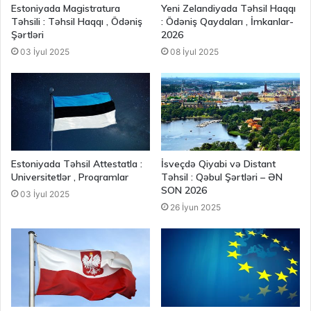
Estoniyada Magistratura
Yeni Zelandiyada Təhsil Haqqı
Təhsili : Təhsil Haqqı , Ödəniş
: Ödəniş Qaydaları , İmkanlar-
Şərtləri
2026
03 İyul 2025
08 İyul 2025
Estoniyada Təhsil Attestatla :
İsveçdə Qiyabi və Distant
Universitetlər , Proqramlar
Təhsil : Qəbul Şərtləri – ƏN
SON 2026
03 İyul 2025
26 İyun 2025