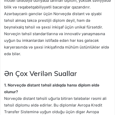
model tələbəyə dünyada tanınan diplom, yüksək səviyyədə
bilik və rəqabətqabiliyyətli bacarıqlar qazandırır.
Azərbaycanlı gənclər üçün Norveçdə distant və qiyabi
təhsil almaq təkcə prestijli diplom deyil, həm də
beynəlxalq təhsil və şəxsi inkişaf üçün unikal fürsətdir.
Norveçin təhsil standartlarına və innovativ yanaşmasına
uyğun bu imkanlardan istifadə edən hər kəs gələcək
karyerasında və şəxsi inkişafında mühüm üstünlüklər əldə
edə bilər.
Ən Çox Verilən Suallar
1. Norveçdə distant təhsil aldıqda hansı diplom əldə
olunur?
Norveçdə distant təhsili uğurla bitirən tələbələr rəsmi ali
təhsil diplomu əldə edirlər. Bu diplomlar Avropa Kredit
Transfer Sisteminə uyğun olduğu üçün digər Avropa