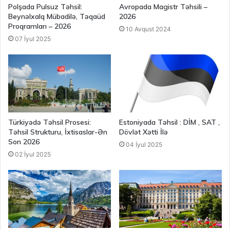
Polşada Pulsuz Təhsil:
Avropada Magistr Təhsili –
Beynəlxalq Mübadilə, Təqaüd
2026
Proqramları – 2026
10 Avqust 2024
07 İyul 2025
Türkiyədə Təhsil Prosesi:
Estoniyada Təhsil : DİM , SAT ,
Təhsil Strukturu, İxtisaslar-Ən
Dövlət Xətti İlə
Son 2026
04 İyul 2025
02 İyul 2025