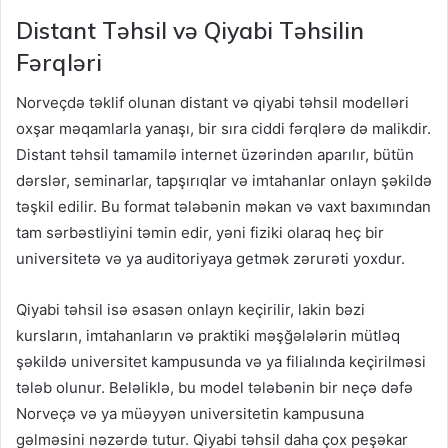
Distant Təhsil və Qiyabi Təhsilin
Fərqləri
Norveçdə təklif olunan distant və qiyabi təhsil modelləri
oxşar məqamlarla yanaşı, bir sıra ciddi fərqlərə də malikdir.
Distant təhsil tamamilə internet üzərindən aparılır, bütün
dərslər, seminarlar, tapşırıqlar və imtahanlar onlayn şəkildə
təşkil edilir. Bu format tələbənin məkan və vaxt baxımından
tam sərbəstliyini təmin edir, yəni fiziki olaraq heç bir
universitetə və ya auditoriyaya getmək zərurəti yoxdur.
Qiyabi təhsil isə əsasən onlayn keçirilir, lakin bəzi
kursların, imtahanların və praktiki məşğələlərin mütləq
şəkildə universitet kampusunda və ya filialında keçirilməsi
tələb olunur. Beləliklə, bu model tələbənin bir neçə dəfə
Norveçə və ya müəyyən universitetin kampusuna
gəlməsini nəzərdə tutur. Qiyabi təhsil daha çox peşəkar