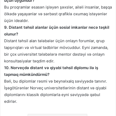
üçün uyğundur?
Bu proqramlar əsasən işləyən şəxslər, ailəli insanlar, başqa
ölkədə yaşayanlar və sərbəst qrafiklə oxumaq istəyənlər
üçün idealdır.
9. Distant təhsil alanlar üçün sosial imkanlar necə təşkil
olunur?
Distant təhsil alan tələbələr üçün onlayn forumlar, qrup
tapşırıqları və virtual tədbirlər mövcuddur. Eyni zamanda,
bir çox universitet tələbələrə mentor dəstəyi və onlayn
konsultasiyalar təqdim edir.
10. Norveçdə distant və qiyabi təhsil diplomu ilə iş
tapmaq mümkündürmü?
Bəli, bu diplomlar rəsmi və beynəlxalq səviyyədə tanınır.
İşəgötürənlər Norveç universitetlərinin distant və qiyabi
diplomlarını klassik diplomlarla eyni səviyyədə qəbul
edirlər.