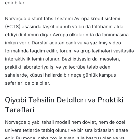
edə bilər.
Norveçdə distant təhsil sistemi Avropa kredit sistemi
(ECTS) əsasında təşkil olunub və bu da tələbənin əldə
etdiyi diplomun digər Avropa ölkələrində də tanınmasına
imkan verir. Dərslər adətən canlı və ya yazılmış video
formatında təqdim edilir, forum və qrup layihələri vasitəsilə
interaktivlik təmin olunur. Bəzi ixtisaslarda, məsələn,
praktiki laboratoriya işi və ya təcrübə tələb edən
sahələrdə, xüsusi hallarda bir neçə günlük kampus
səfərləri də ola bilər.
Qiyabi Təhsilin Detalları və Praktiki
Tərəfləri
Norveçdə qiyabi təhsil modeli həm dövlət, həm də özəl
universitetlərdə tətbiq olunur və bir sıra ixtisasları əhatə
edir. Bu model daha çox işləyən, ailə başçısı olan və ya