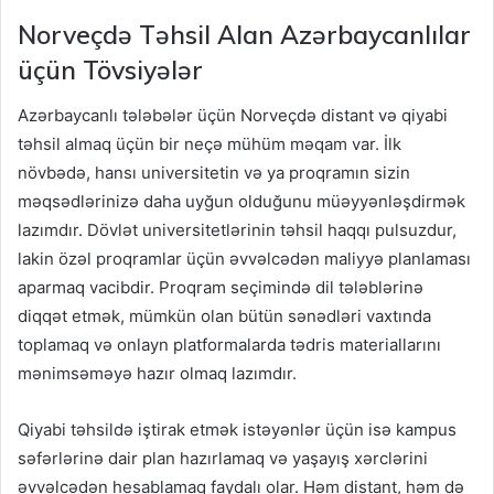
Norveçdə Təhsil Alan Azərbaycanlılar
üçün Tövsiyələr
Azərbaycanlı tələbələr üçün Norveçdə distant və qiyabi
təhsil almaq üçün bir neçə mühüm məqam var. İlk
növbədə, hansı universitetin və ya proqramın sizin
məqsədlərinizə daha uyğun olduğunu müəyyənləşdirmək
lazımdır. Dövlət universitetlərinin təhsil haqqı pulsuzdur,
lakin özəl proqramlar üçün əvvəlcədən maliyyə planlaması
aparmaq vacibdir. Proqram seçimində dil tələblərinə
diqqət etmək, mümkün olan bütün sənədləri vaxtında
toplamaq və onlayn platformalarda tədris materiallarını
mənimsəməyə hazır olmaq lazımdır.
Qiyabi təhsildə iştirak etmək istəyənlər üçün isə kampus
səfərlərinə dair plan hazırlamaq və yaşayış xərclərini
əvvəlcədən hesablamaq faydalı olar. Həm distant, həm də