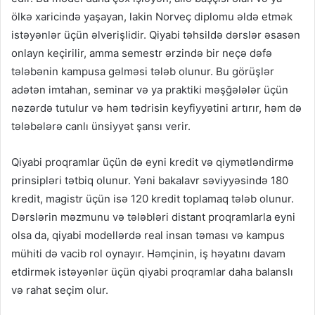
ölkə xaricində yaşayan, lakin Norveç diplomu əldə etmək
istəyənlər üçün əlverişlidir. Qiyabi təhsildə dərslər əsasən
onlayn keçirilir, amma semestr ərzində bir neçə dəfə
tələbənin kampusa gəlməsi tələb olunur. Bu görüşlər
adətən imtahan, seminar və ya praktiki məşğələlər üçün
nəzərdə tutulur və həm tədrisin keyfiyyətini artırır, həm də
tələbələrə canlı ünsiyyət şansı verir.
Qiyabi proqramlar üçün də eyni kredit və qiymətləndirmə
prinsipləri tətbiq olunur. Yəni bakalavr səviyyəsində 180
kredit, magistr üçün isə 120 kredit toplamaq tələb olunur.
Dərslərin məzmunu və tələbləri distant proqramlarla eyni
olsa da, qiyabi modellərdə real insan təması və kampus
mühiti də vacib rol oynayır. Həmçinin, iş həyatını davam
etdirmək istəyənlər üçün qiyabi proqramlar daha balanslı
və rahat seçim olur.