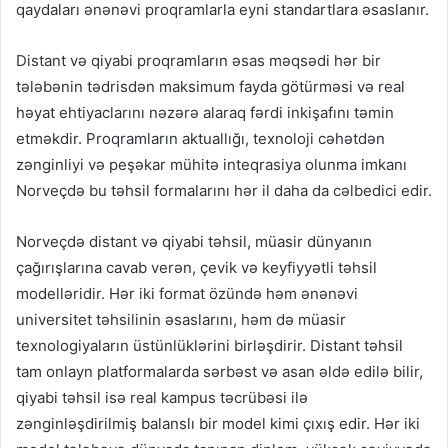
qaydaları ənənəvi proqramlarla eyni standartlara əsaslanır.
Distant və qiyabi proqramların əsas məqsədi hər bir
tələbənin tədrisdən maksimum fayda götürməsi və real
həyat ehtiyaclarını nəzərə alaraq fərdi inkişafını təmin
etməkdir. Proqramların aktuallığı, texnoloji cəhətdən
zənginliyi və peşəkar mühitə inteqrasiya olunma imkanı
Norveçdə bu təhsil formalarını hər il daha da cəlbedici edir.
Norveçdə distant və qiyabi təhsil, müasir dünyanın
çağırışlarına cavab verən, çevik və keyfiyyətli təhsil
modelləridir. Hər iki format özündə həm ənənəvi
universitet təhsilinin əsaslarını, həm də müasir
texnologiyaların üstünlüklərini birləşdirir. Distant təhsil
tam onlayn platformalarda sərbəst və asan əldə edilə bilir,
qiyabi təhsil isə real kampus təcrübəsi ilə
zənginləşdirilmiş balanslı bir model kimi çıxış edir. Hər iki