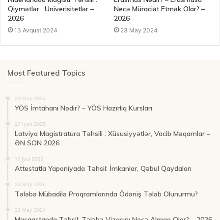
Qiymətlər , Univerisitetlər –
Necə Müraciət Etmək Olar? –
2026
2026
13 Avqust 2024
23 May 2024
Most Featured Topics
23 May 2024
YÖS İmtahanı Nədir? – YÖS Hazırlıq Kursları
27 İyun 2025
Latviya Magistratura Təhsili : Xüsusiyyətlər, Vacib Məqamlar –
ƏN SON 2026
10 İyul 2025
Attestatla Yaponiyada Təhsil: İmkanlar, Qəbul Qaydaları
23 May 2024
Tələbə Mübadilə Proqramlarında Ödəniş Tələb Olunurmu?
23 May 2024
Macarıstanda Təhsil: Tələbə Vizasını Necə Almaq Olar? – 2026