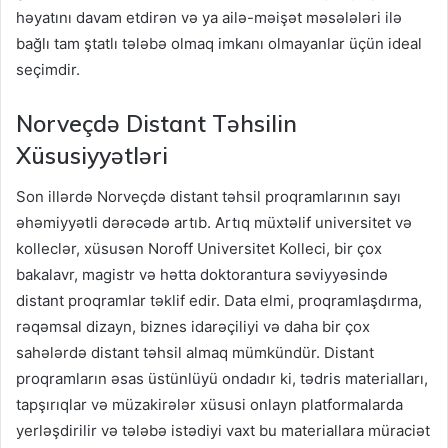
həyatını davam etdirən və ya ailə-məişət məsələləri ilə
bağlı tam ştatlı tələbə olmaq imkanı olmayanlar üçün ideal
seçimdir.
Norveçdə Distant Təhsilin
Xüsusiyyətləri
Son illərdə Norveçdə distant təhsil proqramlarının sayı
əhəmiyyətli dərəcədə artıb. Artıq müxtəlif universitet və
kolleclər, xüsusən Noroff Universitet Kolleci, bir çox
bakalavr, magistr və hətta doktorantura səviyyəsində
distant proqramlar təklif edir. Data elmi, proqramlaşdırma,
rəqəmsal dizayn, biznes idarəçiliyi və daha bir çox
sahələrdə distant təhsil almaq mümkündür. Distant
proqramların əsas üstünlüyü ondadır ki, tədris materialları,
tapşırıqlar və müzakirələr xüsusi onlayn platformalarda
yerləşdirilir və tələbə istədiyi vaxt bu materiallara müraciət