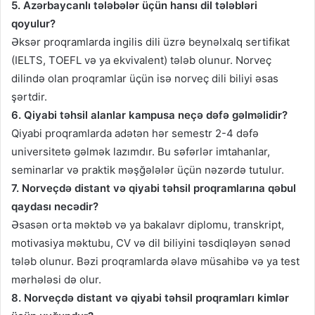
5. Azərbaycanlı tələbələr üçün hansı dil tələbləri
qoyulur?
Əksər proqramlarda ingilis dili üzrə beynəlxalq sertifikat
(IELTS, TOEFL və ya ekvivalent) tələb olunur. Norveç
dilində olan proqramlar üçün isə norveç dili biliyi əsas
şərtdir.
6. Qiyabi təhsil alanlar kampusa neçə dəfə gəlməlidir?
Qiyabi proqramlarda adətən hər semestr 2-4 dəfə
universitetə gəlmək lazımdır. Bu səfərlər imtahanlar,
seminarlar və praktik məşğələlər üçün nəzərdə tutulur.
7. Norveçdə distant və qiyabi təhsil proqramlarına qəbul
qaydası necədir?
Əsasən orta məktəb və ya bakalavr diplomu, transkript,
motivasiya məktubu, CV və dil biliyini təsdiqləyən sənəd
tələb olunur. Bəzi proqramlarda əlavə müsahibə və ya test
mərhələsi də olur.
8. Norveçdə distant və qiyabi təhsil proqramları kimlər