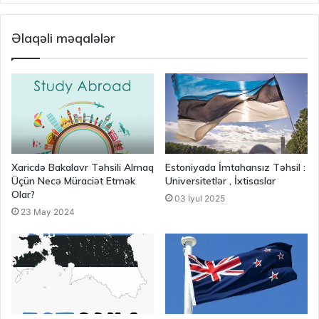
Əlaqəli məqalələr
Xaricdə Bakalavr Təhsili Almaq
Estoniyada İmtahansız Təhsil :
Üçün Necə Müraciət Etmək
Universitetlər , İxtisaslar
Olar?
03 İyul 2025
23 May 2024