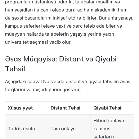
proqramların üstünlüyü odur ki, tələbələr müəllim və
həmyaşıdları ilə canlı əlaqə quraraq həm akademik, həm
də şəxsi bacarıqlarını inkişaf etdirə bilirlər. Bununla yanaşı,
kampus səfərləri əlavə vaxt və xərc tələb edə bilər və
müəyyən hallarda tələbələrin yaşayış yerinə yaxın
universitet seçməsi vacib olur.
Əsas Müqayisə: Distant və Qiyabi
Təhsil
Aşağıdakı cədvəl Norveçdə distant və qiyabi təhsilin əsas
fərqlərini və oxşarlıqlarını göstərir:
Xüsusiyyət
Distant Təhsil
Qiyabi Təhsil
Hibrid (onlayn +
Tədris üsulu
Tam onlayn
kampus
səfərləri)