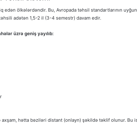
iq edən ölkələrdəndir. Bu, Avropada təhsil standartlarının uyğunl
təhsili adətən 1,5-2 il (3-4 semestr) davam edir.
hələr üzrə geniş yayılıb:
r
şam, hətta bəziləri distant (onlayn) şəkildə təklif olunur. Bu i