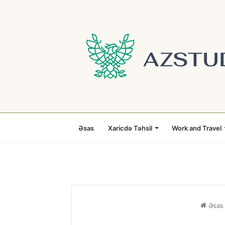
Əsas
Xaricdə Təhsil
Work and Travel
Əsas