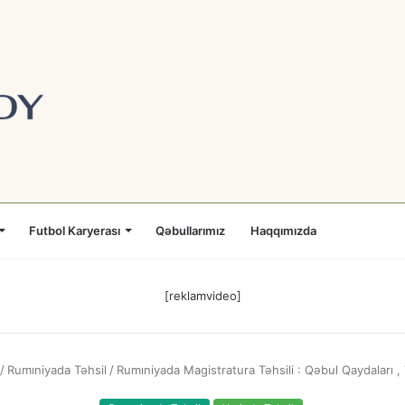
Futbol Karyerası
Qəbullarımız
Haqqımızda
[reklamvideo]
/
Rumıniyada Təhsil
/
Rumıniyada Magistratura Təhsili : Qəbul Qaydaları , 