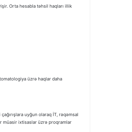
r. Orta hesabla təhsil haqları illik
 stomatologiya üzrə haqlar daha
 çağırışlara uyğun olaraq İT, rəqəmsal
ər müasir ixtisaslar üzrə proqramlar