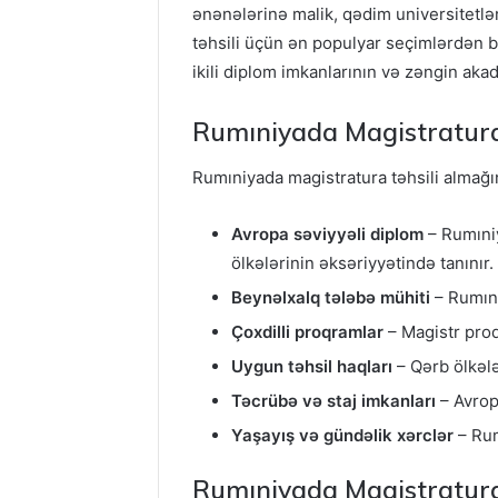
ənənələrinə malik, qədim universitetlər
təhsili üçün ən populyar seçimlərdən bi
ikili diplom imkanlarının və zəngin ak
Rumıniyada Magistratura 
Rumıniyada magistratura təhsili almağı
Avropa səviyyəli diplom
– Rumıniy
ölkələrinin əksəriyyətində tanınır.
Beynəlxalq tələbə mühiti
– Rumıni
Çoxdilli proqramlar
– Magistr proqr
Uygun təhsil haqları
– Qərb ölkələ
Təcrübə və staj imkanları
– Avrop
Yaşayış və gündəlik xərclər
– Rum
Rumıniyada Magistratura