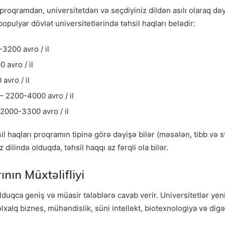
roqramdan, universitetdən və seçdiyiniz dildən asılı olaraq dəyişi
opulyar dövlət universitetlərində təhsil haqları belədir:
3200 avro / il
 avro / il
avro / il
– 2200-4000 avro / il
2000-3300 avro / il
sil haqları proqramın tipinə görə dəyişə bilər (məsələn, tibb və
 dilində olduqda, təhsil haqqı az fərqli ola bilər.
nın Müxtəlifliyi
duqca geniş və müasir tələblərə cavab verir. Universitetlər yeni
əlxalq biznes, mühəndislik, süni intellekt, biotexnologiya və dig