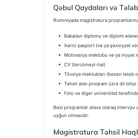
Qəbul Qaydaları və Tələb
Rumıniyada magistratura proqramlarına
Bakalavr diplomu və diplom əlavəsi
Xarici pasport (və ya şəxsiyyət və
Motivasiya məktubu və ya niyyət
CV (tərcümeyi-hal)
Tövsiyə məktubları (bəzən tələb o
Təhsil alan proqram üzrə dil biliyi
Foto və digər universitet tərəfin
Bəzi proqramlar əlavə olaraq intervyu 
uyğun olmasıdır.
Magistratura Təhsil Haql