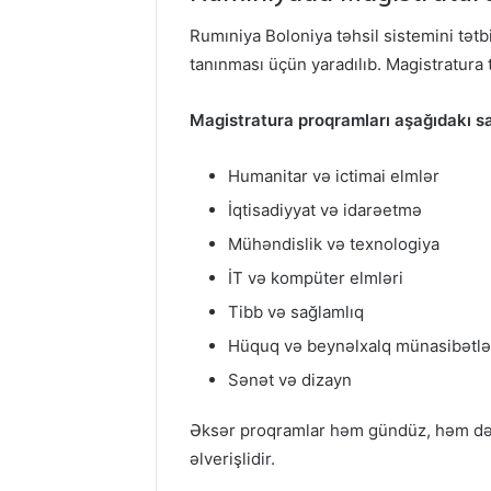
Rumıniya Boloniya təhsil sistemini tətb
tanınması üçün yaradılıb. Magistratura 
Magistratura proqramları aşağıdakı sa
Humanitar və ictimai elmlər
İqtisadiyyat və idarəetmə
Mühəndislik və texnologiya
İT və kompüter elmləri
Tibb və sağlamlıq
Hüquq və beynəlxalq münasibətlə
Sənət və dizayn
Əksər proqramlar həm gündüz, həm də ax
əlverişlidir.