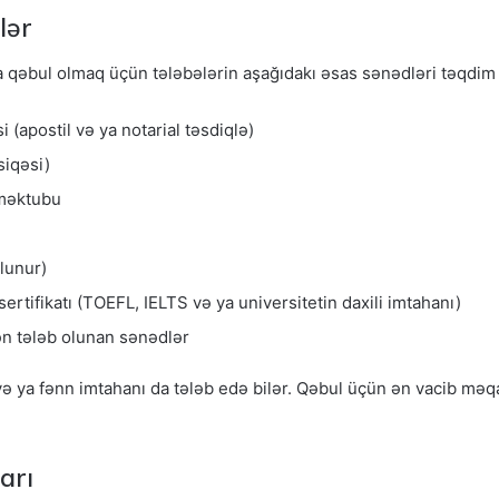
lər
 qəbul olmaq üçün tələbələrin aşağıdakı əsas sənədləri təqdim 
 (apostil və ya notarial təsdiqlə)
siqəsi)
 məktubu
lunur)
 sertifikatı (TOEFL, IELTS və ya universitetin daxili imtahanı)
dən tələb olunan sənədlər
və ya fənn imtahanı da tələb edə bilər. Qəbul üçün ən vacib mə
arı