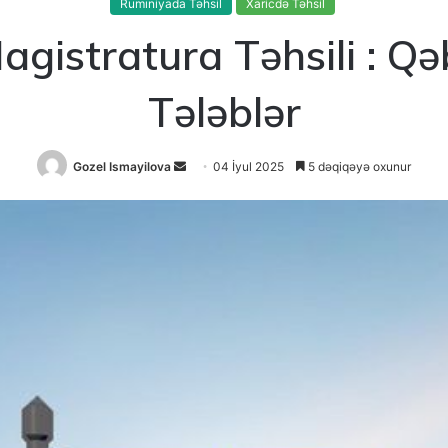
Rumıniyada Təhsil
Xaricdə Təhsil
gistratura Təhsili : Qəb
Tələblər
Send
Gozel Ismayilova
04 İyul 2025
5 dəqiqəyə oxunur
an
email