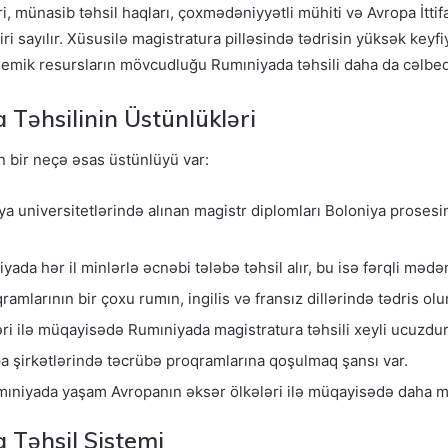
i, münasib təhsil haqları, çoxmədəniyyətli mühiti və Avropa İttif
ri sayılır. Xüsusilə magistratura pilləsində tədrisin yüksək keyfi
ademik resursların mövcudluğu Rumıniyada təhsili daha da cəlbedi
Təhsilinin Üstünlükləri
n bir neçə əsas üstünlüyü var:
a universitetlərində alınan magistr diplomları Boloniya prosesi
yada hər il minlərlə əcnəbi tələbə təhsil alır, bu isə fərqli məd
amlarının bir çoxu rumın, ingilis və fransız dillərində tədris olu
ri ilə müqayisədə Rumıniyada magistratura təhsili xeyli ucuzdur
a şirkətlərində təcrübə proqramlarına qoşulmaq şansı var.
ıniyada yaşam Avropanın əksər ölkələri ilə müqayisədə daha m
 Təhsil Sistemi