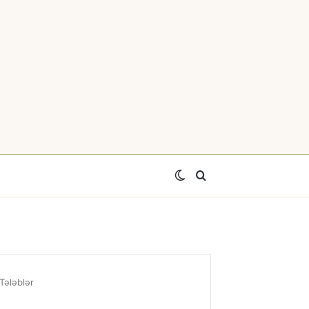
Switch
Axtar
skin
Tələblər