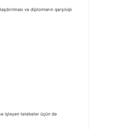
aşdırılması və diplomların qarşılıqlı
sə işləyən tələbələr üçün də