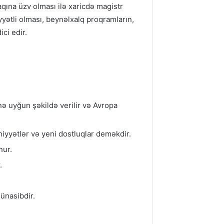
aqına üzv olması ilə xaricdə magistr
yyətli olması, beynəlxalq proqramların,
ci edir.
nə uyğun şəkildə verilir və Avropa
əniyyətlər və yeni dostluqlar deməkdir.
nur.
.
ünasibdir.