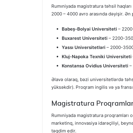
Rumıniyada magistratura təhsil haqları p
2000 – 4000 avro arasında dəyişir. Ən p
Babeș-Bolyai Universiteti
– 2200-
Buxarest Universiteti
– 2200-3500
Yassı Universitetləri
– 2000-3500 
Kluj-Napoka Texniki Universiteti
Konstansa Ovidius Universiteti
– 
Əlavə olaraq, bəzi universitetlərdə təh
yüksəkdir). Proqram ingilis və ya fransız
Magistratura Proqramları
Rumıniyada magistratura proqramları ol
marketinq, innovasiya idarəçiliyi, beyn
təqdim edir.