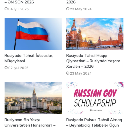
– ƏN SON 2026
2026
04 İyul 2025
23 May 2024
Rusiyada Təhsil: İxtisaslar,
Rusiyada Təhsil Haqqı
Müqayisəsi
Qiymətləri – Rusiyada Yaşam
Xərcləri – 2026
02 İyul 2025
23 May 2024
Rusiyanın Ən Yaxşı
Rusiyada Pulsuz Təhsil Almaq
Universitetləri Hansılardır? –
– Beynəlxalq Tələbələr Üçün