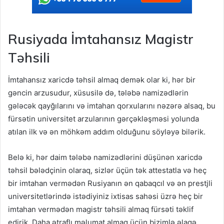
Rusiyada İmtahansız Magistr
Təhsili
İmtahansız xaricdə təhsil almaq demək olar ki, hər bir
gəncin arzusudur, xüsusilə də, tələbə namizədlərin
gələcək qayğılarını və imtahan qorxularını nəzərə alsaq, bu
fürsətin universitet arzularının gərçəkləşməsi yolunda
atılan ilk və ən möhkəm addım olduğunu söyləyə bilərik.
Belə ki, hər daim tələbə namizədlərini düşünən xaricdə
təhsil bələdçinin olaraq, sizlər üçün tək attestatla və heç
bir imtahan vermədən Rusiyanın ən qabaqcıl və ən prestjli
universitetlərində istədiyiniz ixtisas sahəsi üzrə heç bir
imtahan vermədən magistr təhsili almaq fürsəti təklif
edirik. Daha ətraflı məlumat almaq üçün bizimlə əlaqə