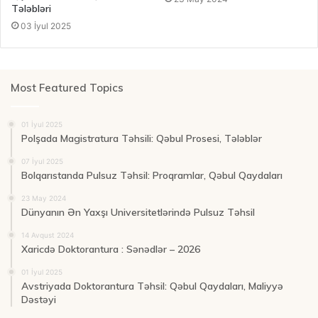
Tələbləri
03 İyul 2025
Most Featured Topics
01 İyul 2025
Polşada Magistratura Təhsili: Qəbul Prosesi, Tələblər
07 İyul 2025
Bolqarıstanda Pulsuz Təhsil: Proqramlar, Qəbul Qaydaları
23 May 2024
Dünyanın Ən Yaxşı Universitetlərində Pulsuz Təhsil
14 Avqust 2024
Xaricdə Doktorantura : Sənədlər – 2026
01 İyul 2025
Avstriyada Doktorantura Təhsil: Qəbul Qaydaları, Maliyyə
Dəstəyi