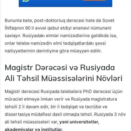
Bununla belə, post-doktorluq dərəcəsi hələ də Sovet
İttifaqının 90 il əvvəl qəbul etdiyi ənənəvi nümunəni
saxlayır. Rusiyadakı elmlər namizədlərinə gəldikdə isə,
onlar tələbə namizədin elmi tədqiqatlardakı şəxsi
nailiyyətlərinin dərinliyinə görə müəyyən edilir.
Magistr Dərəcəsi və Rusiyada
Ali Təhsil Müəssisələrini Növləri
Magistr dərəcəsi Rusiyada tələbələrə PhD dərəcəsi üçün
müraciət etməyə imkan verir və Rusiyada magistratura
təhsili 2 il davam edir, bir il tədqiqat və təcrübə və
dissertasiya müdafiəsi daxil olmaqla təhsil. Rusiyada 3 növ
ali təhsil müəssisələri var,
yəni universitetlər,
akademiyalar və institutlar.