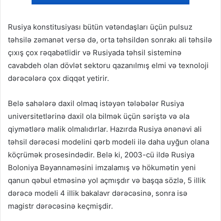
Rusiya konstitusiyası bütün vətəndaşları üçün pulsuz
təhsilə zəmanət versə də, orta təhsildən sonrakı ali təhsilə
çıxış çox rəqabətlidir və Rusiyada təhsil sisteminə
cavabdeh olan dövlət sektoru qazanılmış elmi və texnoloji
dərəcələrə çox diqqət yetirir.
Belə sahələrə daxil olmaq istəyən tələbələr Rusiya
universitetlərinə daxil ola bilmək üçün səriştə və əla
qiymətlərə malik olmalıdırlar. Hazırda Rusiya ənənəvi ali
təhsil dərəcəsi modelini qərb modeli ilə daha uyğun olana
köçrümək prosesindədir. Belə ki, 2003-cü ildə Rusiya
Boloniya Bəyannaməsini imzalamış və hökumətin yeni
qanun qəbul etməsinə yol açmışdır və başqa sözlə, 5 illik
dərəcə modeli 4 illik bakalavr dərəcəsinə, sonra isə
magistr dərəcəsinə keçmişdir.