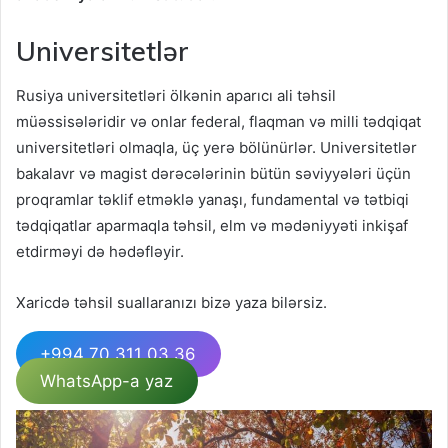
Universitetlər
Rusiya universitetləri ölkənin aparıcı ali təhsil
müəssisələridir və onlar federal, flaqman və milli tədqiqat
universitetləri olmaqla, üç yerə bölünürlər. Universitetlər
bakalavr və magist dərəcələrinin bütün səviyyələri üçün
proqramlar təklif etməklə yanaşı, fundamental və tətbiqi
tədqiqatlar aparmaqla təhsil, elm və mədəniyyəti inkişaf
etdirməyi də hədəfləyir.
Xaricdə təhsil suallaranızı bizə yaza bilərsiz.
+994 70 311 03 36
WhatsApp-a yaz