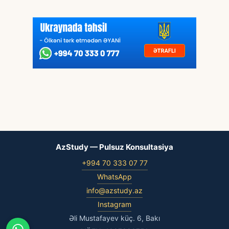
AzStudy — Pulsuz Konsultasiya
+994 70 333 07 77
WhatsApp
info@azstudy.az
Instagram
Əli Mustafayev küç. 6, Bakı