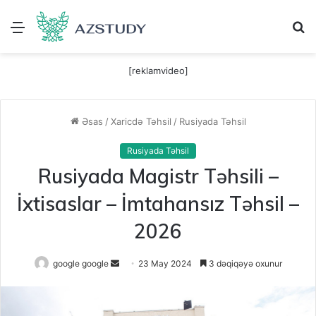
Menu
A
[reklamvideo]
Əsas
/
Xaricdə Təhsil
/
Rusiyada Təhsil
Rusiyada Təhsil
Rusiyada Magistr Təhsili –
İxtisaslar – İmtahansız Təhsil –
2026
Send
google google
23 May 2024
3 dəqiqəyə oxunur
an
email