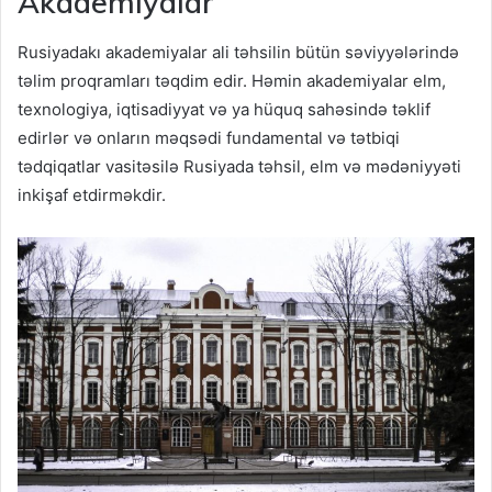
Akademiyalar
Rusiyadakı akademiyalar ali təhsilin bütün səviyyələrində
təlim proqramları təqdim edir. Həmin akademiyalar elm,
texnologiya, iqtisadiyyat və ya hüquq sahəsində təklif
edirlər və onların məqsədi fundamental və tətbiqi
tədqiqatlar vasitəsilə Rusiyada təhsil, elm və mədəniyyəti
inkişaf etdirməkdir.