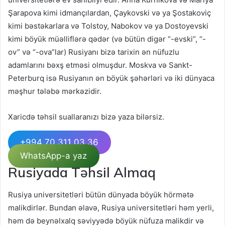
Şarapova kimi idmançılardan, Çaykovski və ya Şostakoviç
kimi bəstəkarlara və Tolstoy, Nabokov və ya Dostoyevski
kimi böyük müəlliflərə qədər (və bütün digər “-evski”, “-
ov” və “-ova”lar) Rusiyanı bizə tarixin ən nüfuzlu
adamlarını bəxş etməsi olmuşdur. Moskva və Sankt-
Peterburq isə Rusiyanın ən böyük şəhərləri və iki dünyaca
məşhur tələbə mərkəzidir.
Xaricdə təhsil suallaranızı bizə yaza bilərsiz.
+994 70 311 03 36
WhatsApp-a yaz
Rusiyada Təhsil Almaq
Rusiya universitetləri bütün dünyada böyük hörmətə
malikdirlər. Bundan əlavə, Rusiya universitetləri həm yerli,
həm də beynəlxalq səviyyədə böyük nüfuza malikdir və