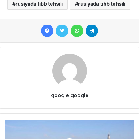
rusiyada tibb tehsili
rusiyada tibb təhsili
Facebook
Twitter
WhatsApp
Telegram
google google