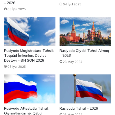
– 2026
04 İyul 2025
03 İyul 2025
Rusiyada Magistratura Təhsili:
Rusiyada Qiyabi Təhsil Almaq
Təqaüd İmkanları, Dövlət
– 2026
Dəstəyi – ƏN SON 2026
23 May 2024
03 İyul 2025
Rusiyada Attestatla Təhsil:
Rusiyada Təhsil – 2026
Qiymətləndirmə, Qəbul
23 May 2024