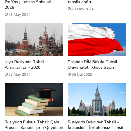
Ən Yaxşı İxtisas Sahələri –
təhsilə doğru
2026
23 May 2024
23 May 2024
Niyə Rusiyada Təhsil
Polşada DİM Balı ilə Təhsil:
Almalısınız? – 2026
Universitet, İxtisas Seçimi
23 May 2024
05 İyul 2025
Rusiyada Pulsuz Təhsil: Qəbul
Rusiyada Bakalavr Təhsili –
Prosesi, Sənədləşmə Qaydaları
İxtisaslar – İmtahansız Təhsil –