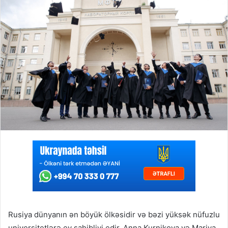
Rusiya dünyanın ən böyük ölkəsidir və bəzi yüksək nüfuzlu
universitetlərə ev sahibliyi edir. Anna Kurnikova və Mariya