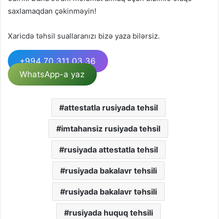
saxlamaqdan çəkinməyin!
Xaricdə təhsil suallaranızı bizə yaza bilərsiz.
+994 70 311 03 36
WhatsApp-a yaz
attestatla rusiyada tehsil
imtahansiz rusiyada tehsil
rusiyada attestatla tehsil
rusiyada bakalavr tehsili
rusiyada bakalavr təhsili
rusiyada huquq tehsili