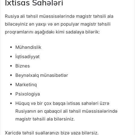
İxtisas Sahələri
Rusiya ali təhsil müəssisələrində magistr təhsili ala
biləcəyiniz ən yaxşı və ən populyar magistr təhsili
proqramlarını aşağıdakı kimi sadalaya bilərik:
Mühəndislik
İqtisadiyyat
Biznes
Beynəlxalq münasibətlər
Marketinq
Psixologiya
Hüquq və bir çox başqa ixtisas sahələri üzrə
Rusiyanın ən qabaqcıl ali təhsil müəssisələrində
magistr təhsili ala bilərsiniz.
Xaricdə təhsil suallaranızı bizə yaza bilərsiz.