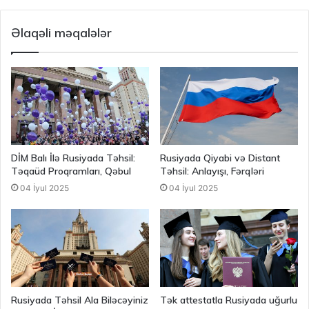
Əlaqəli məqalələr
DİM Balı İlə Rusiyada Təhsil:
Rusiyada Qiyabi və Distant
Təqaüd Proqramları, Qəbul
Təhsil: Anlayışı, Fərqləri
04 İyul 2025
04 İyul 2025
Rusiyada Təhsil Ala Biləcəyiniz
Tək attestatla Rusiyada uğurlu