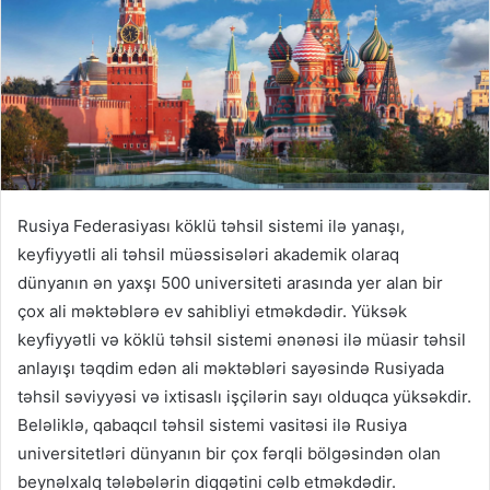
Rusiya Federasiyası köklü təhsil sistemi ilə yanaşı,
keyfiyyətli ali təhsil müəssisələri akademik olaraq
dünyanın ən yaxşı 500 universiteti arasında yer alan bir
çox ali məktəblərə ev sahibliyi etməkdədir. Yüksək
keyfiyyətli və köklü təhsil sistemi ənənəsi ilə müasir təhsil
anlayışı təqdim edən ali məktəbləri sayəsində Rusiyada
təhsil səviyyəsi və ixtisaslı işçilərin sayı olduqca yüksəkdir.
Beləliklə, qabaqcıl təhsil sistemi vasitəsi ilə Rusiya
universitetləri dünyanın bir çox fərqli bölgəsindən olan
beynəlxalq tələbələrin diqqətini cəlb etməkdədir.