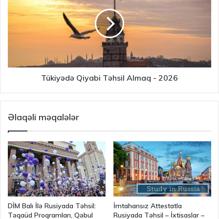
Tükiyədə Qiyabi Təhsil Almaq - 2026
Əlaqəli məqalələr
DİM Balı İlə Rusiyada Təhsil:
İmtahansız Attestatla
Təqaüd Proqramları, Qəbul
Rusiyada Təhsil – İxtisaslar –