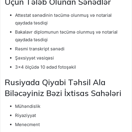
Üçün Tələb Olunan Sənədlər
Attestat sənədinin təcümə olunmuş və notarial
qaydada təsdiqi
Bakalavr diplomunun təcümə olunmuş və notarial
qaydada təsdiqi
Rəsmi transkript sənədi
Şəxsiyyət vəsiqəsi
3×4 ölçüdə 10 ədəd fotoşəkil
Rusiyada Qiyabi Təhsil Ala
Biləcəyiniz Bəzi İxtisas Sahələri
Mühəndislik
Riyaziyyat
Menecment