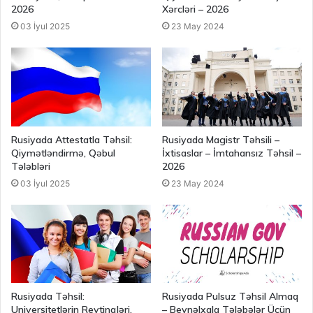
2026
Xərcləri – 2026
03 İyul 2025
23 May 2024
Rusiyada Attestatla Təhsil:
Rusiyada Magistr Təhsili –
Qiymətləndirmə, Qəbul
İxtisaslar – İmtahansız Təhsil –
Tələbləri
2026
03 İyul 2025
23 May 2024
Rusiyada Təhsil:
Rusiyada Pulsuz Təhsil Almaq
Universitetlərin Reytinqləri,
– Beynəlxalq Tələbələr Üçün