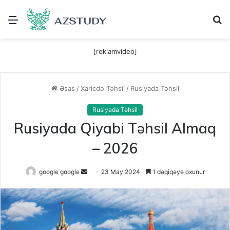
Menu
A
[reklamvideo]
Əsas
/
Xaricdə Təhsil
/
Rusiyada Təhsil
Rusiyada Təhsil
Rusiyada Qiyabi Təhsil Almaq
– 2026
Send
google google
23 May 2024
1 dəqiqəyə oxunur
an
email