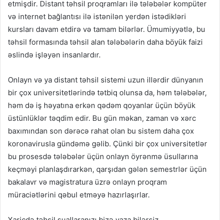
etmişdir. Distant təhsil proqramları ilə tələbələr kompüter
və internet bağlantısı ilə istənilən yerdən istədikləri
kursları davam etdirə və tamam bilərlər. Ümumiyyətlə, bu
təhsil formasında təhsil alan tələbələrin daha böyük faizi
əslində işləyən insanlardır.
Onlayn və ya distant təhsil sistemi uzun illərdir dünyanın
bir çox universitetlərində tətbiq olunsa da, həm tələbələr,
həm də iş həyatına erkən qədəm qoyanlar üçün böyük
üstünlüklər təqdim edir. Bu gün məkan, zaman və xərc
baxımından son dərəcə rahat olan bu sistem daha çox
koronavirusla gündəmə gəlib. Çünki bir çox universitetlər
bu prosesdə tələbələr üçün onlayn öyrənmə üsullarına
keçməyi planlaşdırarkən, qarşıdan gələn semestrlər üçün
bakalavr və magistratura üzrə onlayn proqram
müraciətlərini qəbul etməyə hazırlaşırlar.
Xaricdə təhsil suallaranızı bizə yaza bilərsiz.