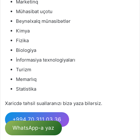
Marketinq
Mühasibat uçotu
Beynəlxalq münasibətlər
Kimya
Fizika
Biologiya
İnformasiya texnologiyaları
Turizm
Memarlıq
Statistika
Xaricdə təhsil suallaranızı bizə yaza bilərsiz.
+994 70 311 03 36
WhatsApp-a yaz