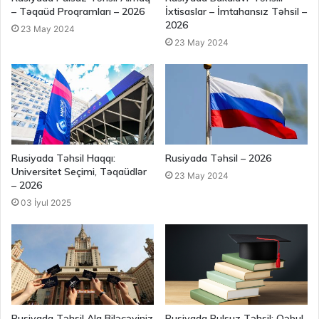
– Təqaüd Proqramları – 2026
İxtisaslar – İmtahansız Təhsil –
2026
23 May 2024
23 May 2024
Rusiyada Təhsil Haqqı:
Rusiyada Təhsil – 2026
Universitet Seçimi, Təqaüdlər
23 May 2024
– 2026
03 İyul 2025
Rusiyada Təhsil Ala Biləcəyiniz
Rusiyada Pulsuz Təhsil: Qəbul