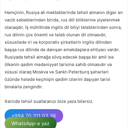
Həmçinin, Rusiya ali məktəblərində təhsil almanın digər ən
vacib səbəblərindən biridə, rus dili biliklərinə yiyələnmək
olacaqdır. İş mühitində ingilis dil biliyi tələblərindən sonra,
rus dilinin çox önəmli və tələb olunan dil olmasıdır,
xüsusilədə iri və korporativ şirkətlərin ingilis dilindən
başqa rus dilində də danışan əməkdaşlara ehtiyacı vardır.
Rusiyada təhsil almağa sövq edəcək başqa bir amil isə
ölkənin qədim mədəniyyət tarixinə sahib olmasıdır və
xüsusi olaraq Moskva və Sankt-Peterburq şəhərləri
özündə hələdə keçmişin qədim izlərini daşıyan tarixi
binalarla zəngindir.
Xaricdə təhsil suallaranızı bizə yaza bilərsiz.
+994 70 311 03 36
WhatsApp-a yaz