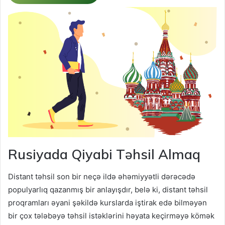
Rusiyada Qiyabi Təhsil Almaq
Distant təhsil son bir neçə ildə əhəmiyyətli dərəcədə
populyarlıq qazanmış bir anlayışdır, belə ki, distant təhsil
proqramları əyani şəkildə kurslarda iştirak edə bilməyən
bir çox tələbəyə təhsil istəklərini həyata keçirməyə kömək