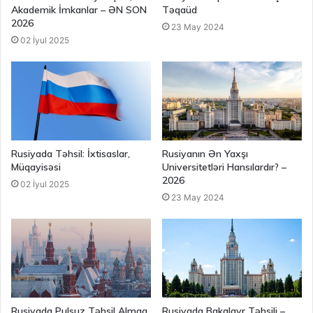
Akademik İmkanlar – ƏN SON
Təqaüd
2026
23 May 2024
02 İyul 2025
Rusiyada Təhsil: İxtisaslar,
Rusiyanın Ən Yaxşı
Müqayisəsi
Universitetləri Hansılardır? –
2026
02 İyul 2025
23 May 2024
Rusiyada Pulsuz Təhsil Almaq
Rusiyada Bakalavr Təhsili –