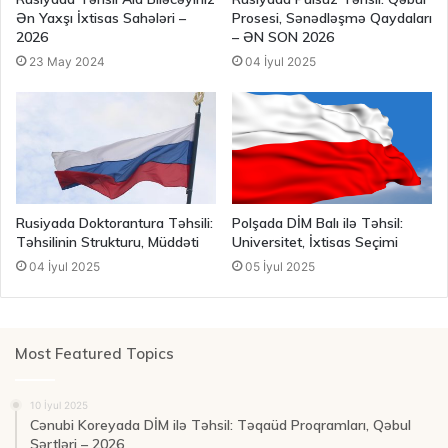
Ən Yaxşı İxtisas Sahələri –
Prosesi, Sənədləşmə Qaydaları
2026
– ƏN SON 2026
23 May 2024
04 İyul 2025
Rusiyada Doktorantura Təhsili:
Polşada DİM Balı ilə Təhsil:
Təhsilinin Strukturu, Müddəti
Universitet, İxtisas Seçimi
04 İyul 2025
05 İyul 2025
Most Featured Topics
10 İyul 2025
Cənubi Koreyada DİM ilə Təhsil: Təqaüd Proqramları, Qəbul
Şərtləri – 2026