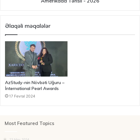
Amerikada Təhsil - 2026
Əlaqəli məqalələr
AzStudy-nin Növbəti Uğuru –
İnternational Pearl Awards
17 Fevral 2024
Most Featured Topics
23 May 2024