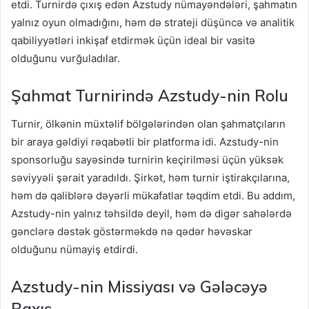
etdi. Turnirdə çıxış edən Azstudy nümayəndələri, şahmatın
yalnız oyun olmadığını, həm də strateji düşüncə və analitik
qabiliyyətləri inkişaf etdirmək üçün ideal bir vasitə
olduğunu vurğuladılar.
Şahmat Turnirində Azstudy-nin Rolu
Turnir, ölkənin müxtəlif bölgələrindən olan şahmatçıların
bir araya gəldiyi rəqabətli bir platforma idi. Azstudy-nin
sponsorluğu sayəsində turnirin keçirilməsi üçün yüksək
səviyyəli şərait yaradıldı. Şirkət, həm turnir iştirakçılarına,
həm də qaliblərə dəyərli mükafatlar təqdim etdi. Bu addım,
Azstudy-nin yalnız təhsildə deyil, həm də digər sahələrdə
gənclərə dəstək göstərməkdə nə qədər həvəskar
olduğunu nümayiş etdirdi.
Azstudy-nin Missiyası və Gələcəyə
Baxış