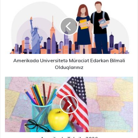
Amerikada Universitetə Müraciət Edərkən Bilməli
Olduqlarınız