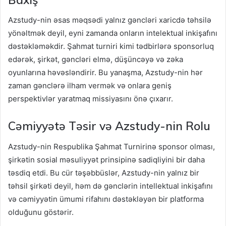
Azstudy-nin əsas məqsədi yalnız gəncləri xaricdə təhsilə
yönəltmək deyil, eyni zamanda onların intelektual inkişafını
dəstəkləməkdir. Şahmat turniri kimi tədbirlərə sponsorluq
edərək, şirkət, gəncləri elmə, düşüncəyə və zəka
oyunlarına həvəsləndirir. Bu yanaşma, Azstudy-nin hər
zaman gənclərə ilham vermək və onlara geniş
perspektivlər yaratmaq missiyasını önə çıxarır.
Cəmiyyətə Təsir və Azstudy-nin Rolu
Azstudy-nin Respublika Şahmat Turnirinə sponsor olması,
şirkətin sosial məsuliyyət prinsipinə sadiqliyini bir daha
təsdiq etdi. Bu cür təşəbbüslər, Azstudy-nin yalnız bir
təhsil şirkəti deyil, həm də gənclərin intellektual inkişafını
və cəmiyyətin ümumi rifahını dəstəkləyən bir platforma
olduğunu göstərir.