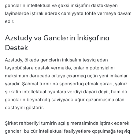
gənclərin intellektual və şəxsi inkişafını dəstəkləyən
layihələrdə iştirak edərək cəmiyyətə töhfə verməyə davam
edir.
Azstudy və Gənclərin İnkişafına
Dəstək
Azstudy, ölkədə gənclərin inkişafını təşviq edən
təşəbbüslərə dəstək verməklə, onların potensialını
maksimum dərəcədə ortaya çıxarmaq üçün yeni imkanlar
yaradır. Şahmat turnirinə sponsorluq etmək qərarı, yalnız
şirkətin intellektual oyunlara verdiyi dəyəri deyil, həm də
gənclərin beynəlxalq səviyyədə uğur qazanmasına olan
dəstəyini göstərir.
Şirkət rəhbərliyi turnirin açılış mərasimində iştirak edərək,
gəncləri bu cür intellektual fəaliyyətlərə qoşulmağa təşviq