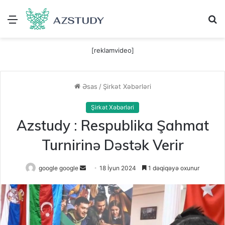
Menu
A
[reklamvideo]
Əsas
/
Şirkət Xəbərləri
Şirkət Xəbərləri
Azstudy : Respublika Şahmat
Turnirinə Dəstək Verir
Send
google google
18 İyun 2024
1 dəqiqəyə oxunur
an
email