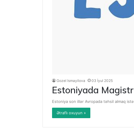
Gozel Ismayilova
03 İyul 2025
Estoniyada Magistrat
Estoniya son illər Avropada təhsil almaq ist
Ətraflı oxuyun »