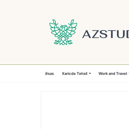
Əsas
Xaricdə Təhsil
Work and Travel