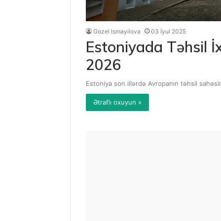
Gozel Ismayilova
03 İyul 2025
Estoniyada Təhsil İx
2026
Estoniya son illərdə Avropanın təhsil sahəs
Ətraflı oxuyun »