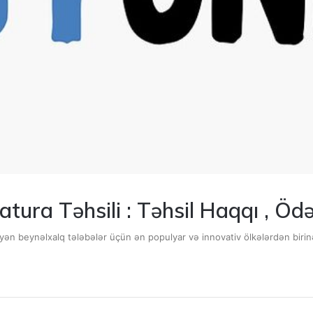
ura Təhsili : Təhsil Haqqı , Ödə
əyən beynəlxalq tələbələr üçün ən populyar və innovativ ölkələrdən biri