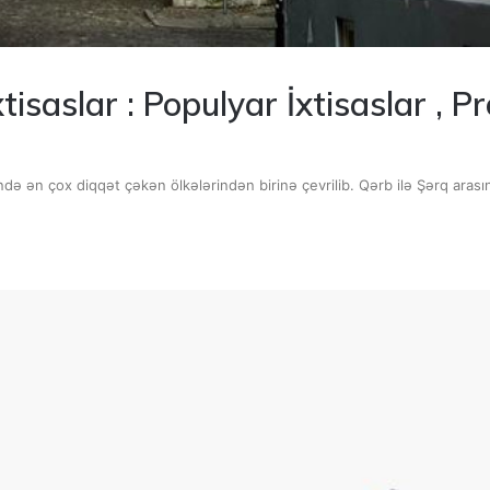
tisaslar : Populyar İxtisaslar ,
ində ən çox diqqət çəkən ölkələrindən birinə çevrilib. Qərb ilə Şərq ara