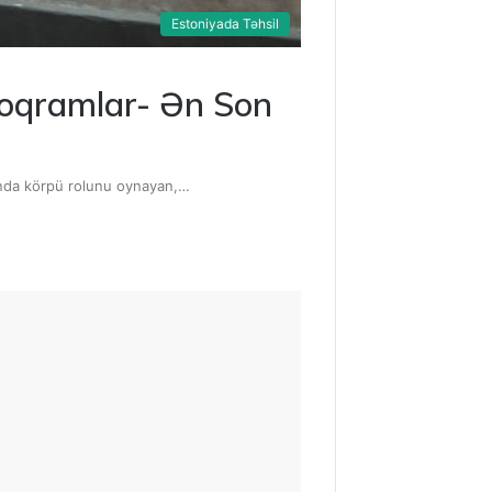
Estoniyada Təhsil
 Proqramlar- Ən Son
sında körpü rolunu oynayan,…