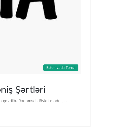
Estoniyada Təhsil
niş Şərtləri
nə çevrilib. Rəqəmsal dövlət modeli,…