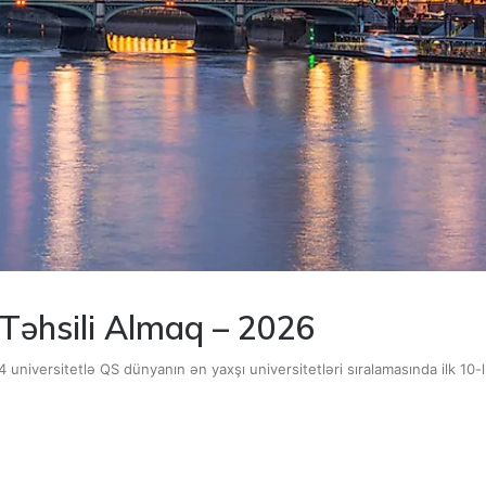
 Təhsili Almaq – 2026
4 universitetlə QS dünyanın ən yaxşı universitetləri sıralamasında ilk 10-l