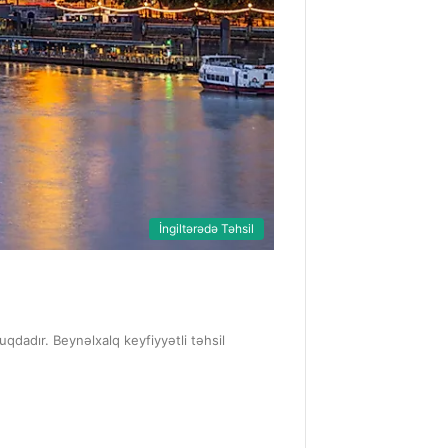
İngiltərədə Təhsil
uqdadır. Beynəlxalq keyfiyyətli təhsil