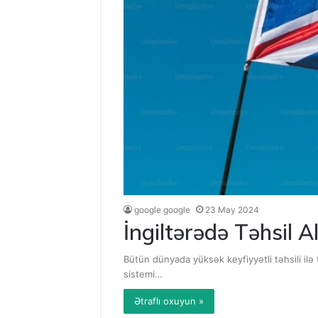
google google
23 May 2024
İngiltərədə Təhsil A
Bütün dünyada yüksək keyfiyyətli təhsili ilə 
sistemi…
Ətraflı oxuyun »