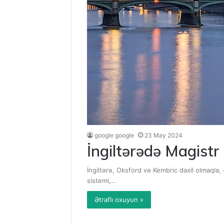
google google
23 May 2024
İngiltərədə Magistr
İngiltərə, Oksford və Kembric daxil olmaqla, 
sistemi,…
Ətraflı oxuyun »