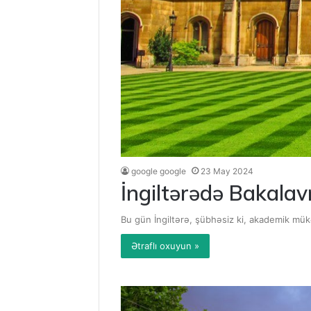
google google
23 May 2024
İngiltərədə Bakalav
Bu gün İngiltərə, şübhəsiz ki, akademik mükəm
Ətraflı oxuyun »