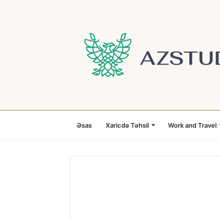
Əsas
Xaricdə Təhsil
Work and Travel