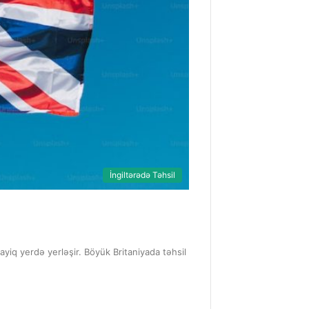
İngiltərədə Təhsil
ayiq yerdə yerləşir. Böyük Britaniyada təhsil