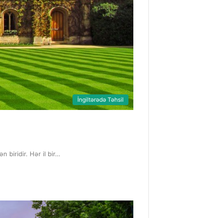
İngiltərədə Təhsil
 biridir. Hər il bir…