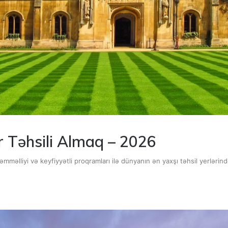
r Təhsili Almaq – 2026
məlliyi və keyfiyyətli proqramları ilə dünyanın ən yaxşı təhsil yerlərindən