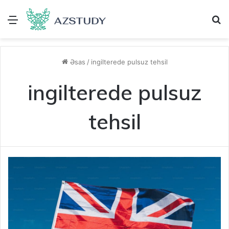
Menu
A
Əsas
/
ingilterede pulsuz tehsil
ingilterede pulsuz
tehsil