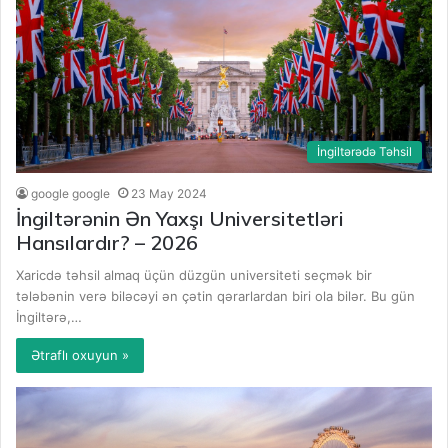
İngiltərədə Təhsil
google google
23 May 2024
İngiltərənin Ən Yaxşı Universitetləri
Hansılardır? – 2026
Xaricdə təhsil almaq üçün düzgün universiteti seçmək bir
tələbənin verə biləcəyi ən çətin qərarlardan biri ola bilər. Bu gün
İngiltərə,…
Ətraflı oxuyun »