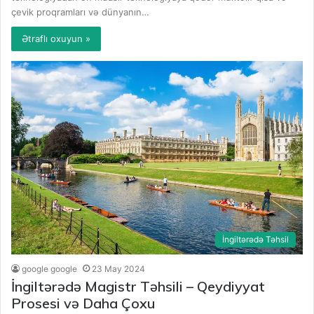
çevik proqramları və dünyanın…
Ətraflı oxuyun »
İngiltərədə Təhsil
google google
23 May 2024
İngiltərədə Magistr Təhsili – Qeydiyyat
Prosesi və Daha Çoxu