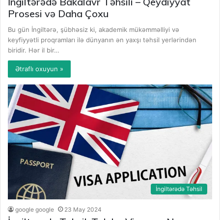
İngiltərədə Bakalavr Təhsili – Qeydiyyat
Prosesi və Daha Çoxu
Bu gün İngiltərə, şübhəsiz ki, akademik mükəmməlliyi və
keyfiyyətli proqramları ilə dünyanın ən yaxşı təhsil yerlərindən
biridir. Hər il bir…
Ətraflı oxuyun »
İngiltərədə Təhsil
google google
23 May 2024