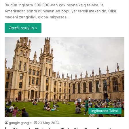
Bu gün İngiltərə 500.000-dən çox beynəlxalq tələbə ilə
Amerikadan sonra dünyanın ən populyar təhsil məkanıdır. Ölkə
mədəni zənginliyi, qlobal miqyasda…
Ətraflı oxuyun »
İngiltərədə Təhsil
google google
23 May 2024