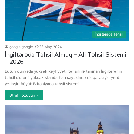
İngiltərədə Təhsil
google google
23 May 2024
İngiltərədə Təhsil Almaq – Ali Təhsil Sistemi
– 2026
Bütün dünyada yüksək keyfiyyətli təhsili ilə tanınan İngiltərənin
təhsil sistemi yüksək standartları sayəsində diqqətəlayiq yerdə
yerləşir. Böyük Britaniyada təhsil sistemi…
Ətraflı oxuyun »