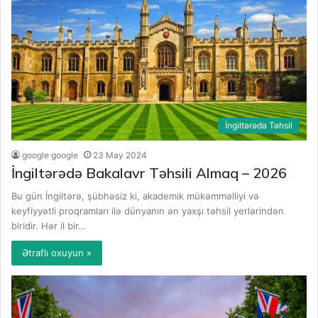
İngiltərədə Təhsil
google google
23 May 2024
İngiltərədə Bakalavr Təhsili Almaq – 2026
Bu gün İngiltərə, şübhəsiz ki, akademik mükəmməlliyi və
keyfiyyətli proqramları ilə dünyanın ən yaxşı təhsil yerlərindən
biridir. Hər il bir…
Ətraflı oxuyun »