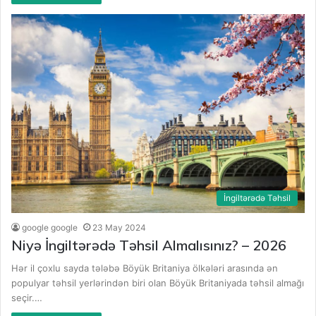
İngiltərədə Təhsil
google google
23 May 2024
Niyə İngiltərədə Təhsil Almalısınız? – 2026
Hər il çoxlu sayda tələbə Böyük Britaniya ölkələri arasında ən
populyar təhsil yerlərindən biri olan Böyük Britaniyada təhsil almağı
seçir.…