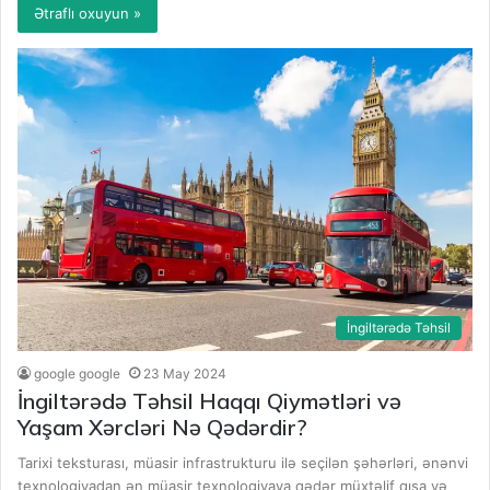
Ətraflı oxuyun »
İngiltərədə Təhsil
google google
23 May 2024
İngiltərədə Təhsil Haqqı Qiymətləri və
Yaşam Xərcləri Nə Qədərdir?
Tarixi teksturası, müasir infrastrukturu ilə seçilən şəhərləri, ənənvi
texnologiyadan ən müasir texnologiyaya qədər müxtəlif qısa və