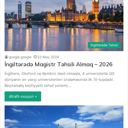
İngiltərədə Təhsil
google google
23 May 2024
İngiltərədə Magistr Təhsili Almaq – 2026
İngiltərə, Oksford və Kembric daxil olmaqla, 4 universitetlə QS
dünyanın ən yaxşı universitetləri sıralamasında ilk 10-luqdadır.
Beynəlxalq keyfiyyətli təhsil sistemi,…
Ətraflı oxuyun »