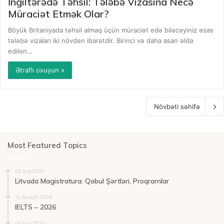
İngiltərədə Təhsil: Tələbə Vizasına Necə
Müraciət Etmək Olar?
Böyük Britaniyada təhsil almaq üçün müraciət edə biləcəyiniz əsas
tələbə vizaları iki növdən ibarətdir. Birinci və daha asan əldə
edilən…
Ətraflı oxuyun »
Növbəti səhifə
Most Featured Topics
02 İyul 2025
Litvada Magistratura: Qəbul Şərtləri, Proqramlar
12 Avqust 2024
IELTS – 2026
04 İyul 2025