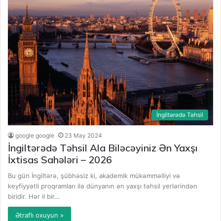
İngiltərədə Təhsil
google google
23 May 2024
İngiltərədə Təhsil Ala Biləcəyiniz Ən Yaxşı
İxtisas Sahələri – 2026
Bu gün İngiltərə, şübhəsiz ki, akademik mükəmməlliyi və
keyfiyyətli proqramları ilə dünyanın ən yaxşı təhsil yerlərindən
biridir. Hər il bir…
Ətraflı oxuyun »