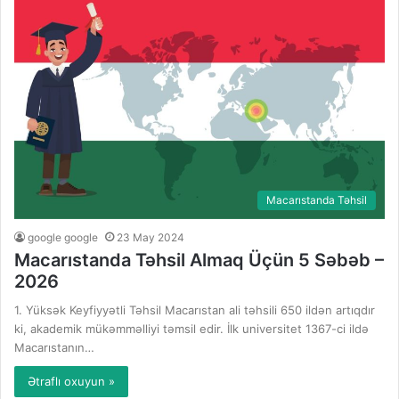
Macarıstanda Təhsil
google google
23 May 2024
Macarıstanda Təhsil Almaq Üçün 5 Səbəb –
2026
1. Yüksək Keyfiyyətli Təhsil Macarıstan ali təhsili 650 ildən artıqdır
ki, akademik mükəmməlliyi təmsil edir. İlk universitet 1367-ci ildə
Macarıstanın…
Ətraflı oxuyun »