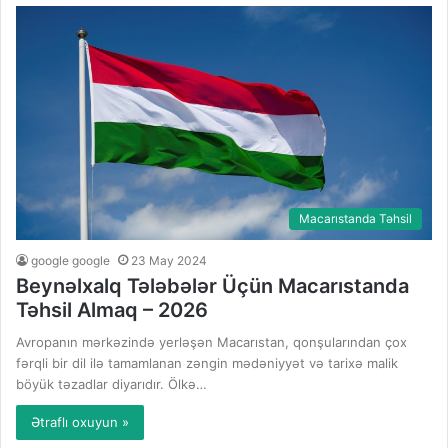
Macarıstanda Təhsil
google google
23 May 2024
Beynəlxalq Tələbələr Üçün Macarıstanda
Təhsil Almaq – 2026
Avropanın mərkəzində yerləşən Macarıstan, qonşularından çox
fərqli bir dil ilə tamamlanan zəngin mədəniyyət və tarixə malik
böyük təzadlar diyarıdır. Ölkə…
Ətraflı oxuyun »