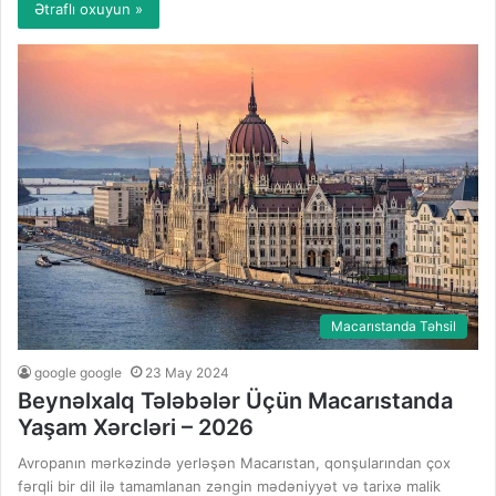
Ətraflı oxuyun »
Macarıstanda Təhsil
google google
23 May 2024
Beynəlxalq Tələbələr Üçün Macarıstanda
Yaşam Xərcləri – 2026
Avropanın mərkəzində yerləşən Macarıstan, qonşularından çox
fərqli bir dil ilə tamamlanan zəngin mədəniyyət və tarixə malik