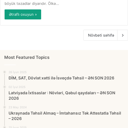
böyük təzadlar diyarıdır. Ölkə…
Ətraflı oxuyun »
Növbəti səhifə
Most Featured Topics
26 İyun 2025
DİM, SAT, Dövlət xətti ilə İsveçdə Təhsil – ƏN SON 2026
02 İyul 2025
Latviyada İxtisaslar : Növləri, Qəbul qaydaları – ƏN SON
2026
23 May 2024
Ukraynada Təhsil Almaq – İmtahansız Tək Attestatla Təhsil
– 2026
25 İyun 2025