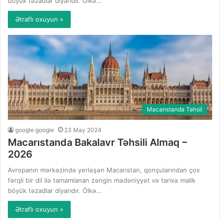
böyük təzadlar diyarıdır. Ölkə…
Ətraflı oxuyun »
Macarıstanda Təhsil
google google
23 May 2024
Macarıstanda Bakalavr Təhsili Almaq –
2026
Avropanın mərkəzində yerləşən Macarıstan, qonşularından çox
fərqli bir dil ilə tamamlanan zəngin mədəniyyət və tarixə malik
böyük təzadlar diyarıdır. Ölkə…
Ətraflı oxuyun »