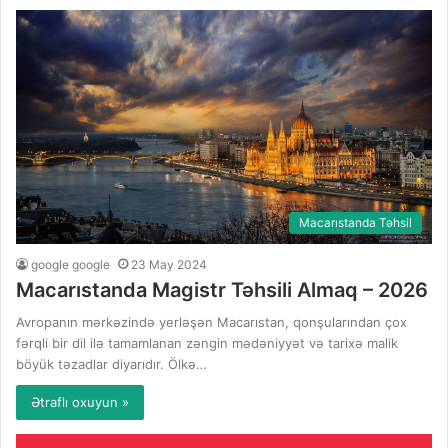
Macarıstanda Təhsil
google google
23 May 2024
Macarıstanda Magistr Təhsili Almaq – 2026
Avropanın mərkəzində yerləşən Macarıstan, qonşularından çox
fərqli bir dil ilə tamamlanan zəngin mədəniyyət və tarixə malik
böyük təzadlar diyarıdır. Ölkə…
Ətraflı oxuyun »