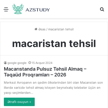
Menu
A
Əsas
/
macaristan tehsil
macaristan tehsil
google google
15 Avqust 2024
Macarıstanda Pulsuz Təhsil Almaq –
Təqaüd Proqramları – 2026
Mərkəzi Avropanın ən qədim ölkələrindən biri olan Macarıstan son
illərdə xaricdə təhsil almaq istəyən beynəlxalq tələbələr üçün ən
yaxşı seçimlərdən…
Ətraflı oxuyun »