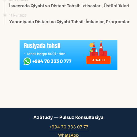
İsveçrədə Qiyabi və Distant Təhsil: İxtisaslar , Üstünlükləri
11 İyul 2025
Yaponiyada Distant və Qiyabi Təhsil: İmkanlar, Proqramlar
AzStudy — Pulsuz Konsultasiya
+994 70 333 07 77
WhatsApp