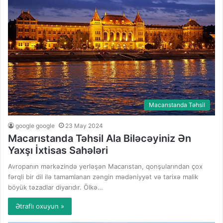
Macarıstanda Təhsil
google google
23 May 2024
Macarıstanda Təhsil Ala Biləcəyiniz Ən
Yaxşı İxtisas Sahələri
Avropanın mərkəzində yerləşən Macarıstan, qonşularından çox
fərqli bir dil ilə tamamlanan zəngin mədəniyyət və tarixə malik
böyük təzadlar diyarıdır. Ölkə…
Ətraflı oxuyun »