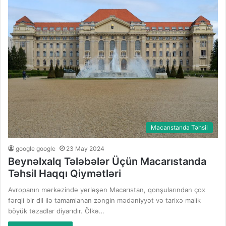
Macarıstanda Təhsil
google google
23 May 2024
Beynəlxalq Tələbələr Üçün Macarıstanda
Təhsil Haqqı Qiymətləri
Avropanın mərkəzində yerləşən Macarıstan, qonşularından çox
fərqli bir dil ilə tamamlanan zəngin mədəniyyət və tarixə malik
böyük təzadlar diyarıdır. Ölkə…