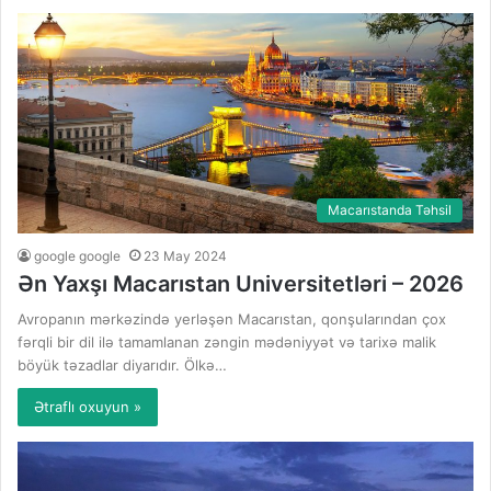
Macarıstanda Təhsil
google google
23 May 2024
Ən Yaxşı Macarıstan Universitetləri – 2026
Avropanın mərkəzində yerləşən Macarıstan, qonşularından çox
fərqli bir dil ilə tamamlanan zəngin mədəniyyət və tarixə malik
böyük təzadlar diyarıdır. Ölkə…
Ətraflı oxuyun »