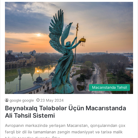
Macarıstanda Təhsil
google google
23 May 2024
Beynəlxalq Tələbələr Üçün Macarıstanda
Ali Təhsil Sistemi
Avropanın mərkəzində yerləşən Macarıstan, qonşularından çox
fərqli bir dil ilə tamamlanan zəngin mədəniyyət və tarixə malik