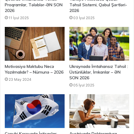
Proqramlar, Tələblər-ƏN SON
Təhsil Sistemi, Qəbul Şərtləri-
2026
2026
11 İyul 2025
03 İyul 2025
Motivasiya Məktubu Necə
Ukraynada İmtahansız Təhsil :
Yazılmalıdır? – Nümunə – 2026
Üstünlüklər, İmkanlar – ƏN
SON 2026
23 May 2024
05 İyul 2025
Cənubi Koreyada İxtisaslar:
Avstriyada Doktorantura