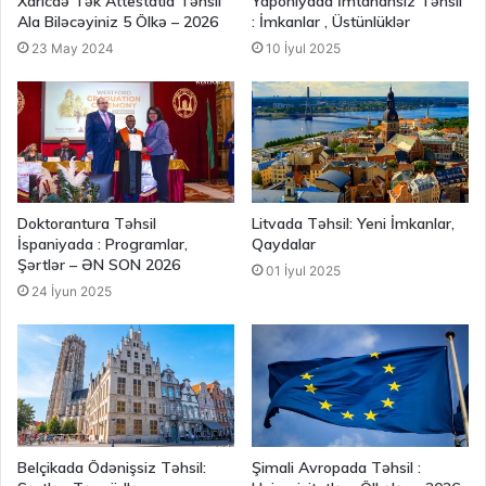
Xaricdə Tək Attestatla Təhsil
Yaponiyada İmtahansız Təhsil
Ala Biləcəyiniz 5 Ölkə – 2026
: İmkanlar , Üstünlüklər
23 May 2024
10 İyul 2025
Doktorantura Təhsil
Litvada Təhsil: Yeni İmkanlar,
İspaniyada : Programlar,
Qaydalar
Şərtlər – ƏN SON 2026
01 İyul 2025
24 İyun 2025
Belçikada Ödənişsiz Təhsil:
Şimali Avropada Təhsil :