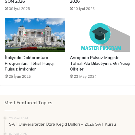
SON 2026
2026
09 İyul 2025
10 İyul 2025
İtaliyada Doktorantura
Avropada Pulsuz Magistr
Proqramları: Təhsil Haqqı,
Təhsili Ala Biləcəyiniz Ən Yaxşı
Pulsuz İmkanlar
Ölkələr
25 İyun 2025
23 May 2024
Most Featured Topics
23 May 2024
SAT Universitetlər Üzrə Keçid Balları – 2026 SAT Kursu
07 İyul 2025