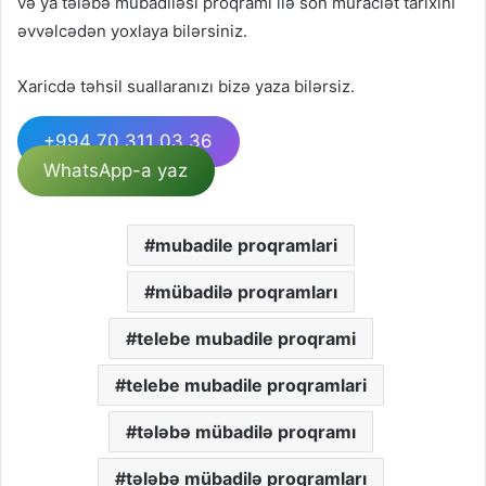
və ya tələbə mübadiləsi proqramı ilə son müraciət tarixini
əvvəlcədən yoxlaya bilərsiniz.
Xaricdə təhsil suallaranızı bizə yaza bilərsiz.
+994 70 311 03 36
WhatsApp-a yaz
mubadile proqramlari
mübadilə proqramları
telebe mubadile proqrami
telebe mubadile proqramlari
tələbə mübadilə proqramı
tələbə mübadilə proqramları