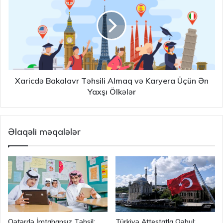
Xaricdə Bakalavr Təhsili Almaq və Karyera Üçün Ən
Yaxşı Ölkələr
Əlaqəli məqalələr
Qətərdə İmtahansız Təhsil:
Türkiyə Attestatla Qəbul: