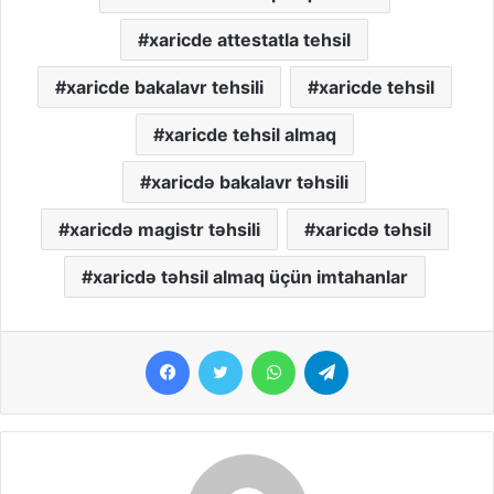
xaricde attestatla tehsil
xaricde bakalavr tehsili
xaricde tehsil
xaricde tehsil almaq
xaricdə bakalavr təhsili
xaricdə magistr təhsili
xaricdə təhsil
xaricdə təhsil almaq üçün imtahanlar
Facebook
Twitter
WhatsApp
Telegram