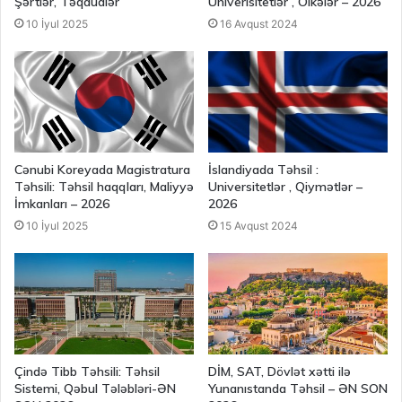
Şərtlər, Təqaüdlər
Univerisitetlər , Ölkələr – 2026
10 İyul 2025
16 Avqust 2024
Cənubi Koreyada Magistratura
İslandiyada Təhsil :
Təhsili: Təhsil haqqları, Maliyyə
Universitetlər , Qiymətlər –
İmkanları – 2026
2026
10 İyul 2025
15 Avqust 2024
Çində Tibb Təhsili: Təhsil
DİM, SAT, Dövlət xətti ilə
Sistemi, Qəbul Tələbləri-ƏN
Yunanıstanda Təhsil – ƏN SON