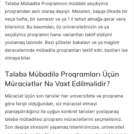
Tələbə Mübadilə Proqramının müddəti seçdiyiniz
proqramdan asılı olaraq dəyişir. Məsələn, başqa ölkədə bir
neçə həftə, bir semestr və ya 1 il təhsil almağa qərar verə
bilərsiniz. Bu baxımdan, öz universitetinizin və ya
seçdiyiniz proqramın hansı variantları təklif etdiyini
yoxlamaq lazımdır. Bəzi şöbələr bakalavr və ya magistr
dərəcələrində mübadilə proqramları təklif edir, bəziləri isə
olmaya bilər.
Tələbə Mübadilə Proqramları Üçün
Müraciətlər Nə Vaxt Edilməlidir?
Müraciət üçün son tarixlər hər universitetə və proqrama
görə fərqli olduğundan, siz müraciət etməyi
planlaşdırdığınız ilə uyğun konkret tarixləri yoxlayaraq
tələbə mübadiləsi proqramı müraciətlərini seçməlisiniz.
Son dəqiqə stressini yaşamaq istəmirsinizsə, universitet