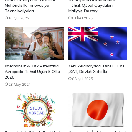
Mühəndislik, İnnovasiya
Təhsil: Qəbul Qaydaları,
Texnologiyaları
Maliyyə Dəstəyi
10 İyul 2025
01 İyul 2025
İmtahansız & Tək Attestatla
Yeni Zelandiyada Təhsil : DİM
Avropada Təhsil Üçün 5 Ölkə –
,SAT, Dövlət Xətti İlə
2026
08 İyul 2025
23 May 2024