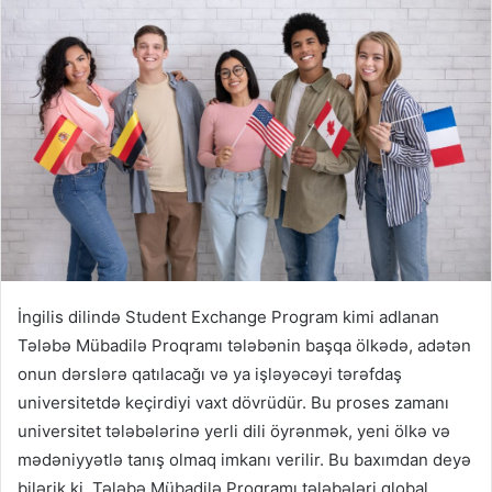
İngilis dilində Student Exchange Program kimi adlanan
Tələbə Mübadilə Proqramı tələbənin başqa ölkədə, adətən
onun dərslərə qatılacağı və ya işləyəcəyi tərəfdaş
universitetdə keçirdiyi vaxt dövrüdür. Bu proses zamanı
universitet tələbələrinə yerli dili öyrənmək, yeni ölkə və
mədəniyyətlə tanış olmaq imkanı verilir. Bu baxımdan deyə
bilərik ki, Tələbə Mübadilə Proqramı tələbələri qlobal