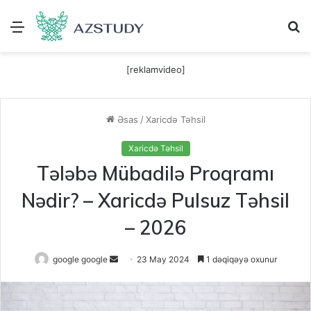
Menu
A
[reklamvideo]
Əsas
/
Xaricdə Təhsil
Xaricdə Təhsil
Tələbə Mübadilə Proqramı
Nədir? – Xaricdə Pulsuz Təhsil
– 2026
Send
google google
23 May 2024
1 dəqiqəyə oxunur
an
email