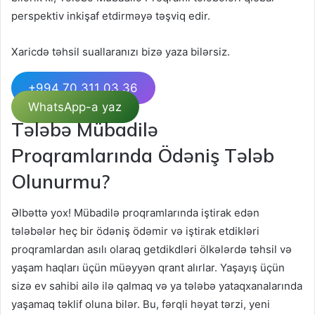
perspektiv inkişaf etdirməyə təşviq edir.
Xaricdə təhsil suallaranızı bizə yaza bilərsiz.
+994 70 311 03 36
WhatsApp-a yaz
Tələbə Mübadilə
Proqramlarında Ödəniş Tələb
Olunurmu?
Əlbəttə yox! Mübadilə proqramlarında iştirak edən
tələbələr heç bir ödəniş ödəmir və iştirak etdikləri
proqramlardan asılı olaraq getdikdləri ölkələrdə təhsil və
yaşam haqları üçün müəyyən qrant alırlar. Yaşayış üçün
sizə ev sahibi ailə ilə qalmaq və ya tələbə yataqxanalarında
yaşamaq təklif oluna bilər. Bu, fərqli həyat tərzi, yeni