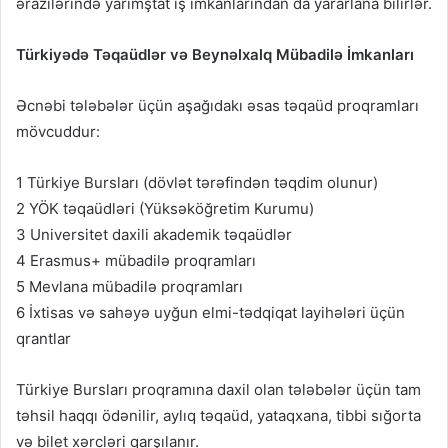
ərazilərində yarımştat iş imkanlarından da yararlana bilirlər.
Türkiyədə Təqaüdlər və Beynəlxalq Mübadilə İmkanları
Əcnəbi tələbələr üçün aşağıdakı əsas təqaüd proqramları
mövcuddur:
1 Türkiye Bursları (dövlət tərəfindən təqdim olunur)
2 YÖK təqaüdləri (Yüksəköğretim Kurumu)
3 Universitet daxili akademik təqaüdlər
4 Erasmus+ mübadilə proqramları
5 Mevlana mübadilə proqramları
6 İxtisas və sahəyə uyğun elmi-tədqiqat layihələri üçün
qrantlar
Türkiye Bursları proqramına daxil olan tələbələr üçün tam
təhsil haqqı ödənilir, aylıq təqaüd, yataqxana, tibbi sığorta
və bilet xərcləri qarşılanır.