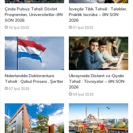
Çində Pulsuz Təhsil: Dövlət
İsveçdə Tibb Təhsili : Tələblər,
Proqramları, Universitetlər-ƏN
Praktik təcrübə – ƏN SON
SON 2026
2026
10 İyul 2025
01 İyul 2025
Niderlandda Doktorantura
Ukraynada Distant və Qiyabi
Təhsili : Qəbul Prosesi , Şərtlər
Təhsil : Tövsiyələr – ƏN SON
2026
07 İyul 2025
05 İyul 2025