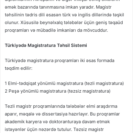
əmək bazarında tanınmasına imkan yaradır. Magistr
təhsilinin tədris dili əsasən türk və ingilis dillərində təşkil
olunur. Xüsusilə beynəlxalq tələbələr üçün geniş təqaüd
proqramları və mübadilə imkanları da mövcuddur.
Türkiyədə Magistratura Təhsil Sistemi
Türkiyədə magistratura proqramları iki əsas formada
təqdim edilir:
1 Elmi-tədqiqat yönümlü magistratura (tezli magistratura)
2 Peşə yönümlü magistratura (tezsiz magistratura)
Tezli magistr proqramlarında tələbələr elmi araşdırma
aparır, məqalə və dissertasiya hazırlayır. Bu proqramlar
akademik karyera və doktoranturaya davam etmək
istəyənlər üçün nəzərdə tutulur. Təzsiz magistr