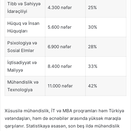
Tibb və Səhiyyə
4.300 nəfər
25%
İdarəçiliyi
Hüquq və İnsan
5.600 nəfər
30%
Hüquqları
Psixologiya və
6.900 nəfər
28%
Sosial Elmlər
İqtisadiyyat və
8.400 nəfər
33%
Maliyyə
Mühəndislik və
11.000 nəfər
42%
Texnologiya
Xüsusilə mühəndislik, İT və MBA proqramları həm Türkiyə
vətəndaşları, həm də əcnəbilər arasında yüksək maraqla
qarşılanır. Statistikaya əsasən, son beş ildə mühəndislik