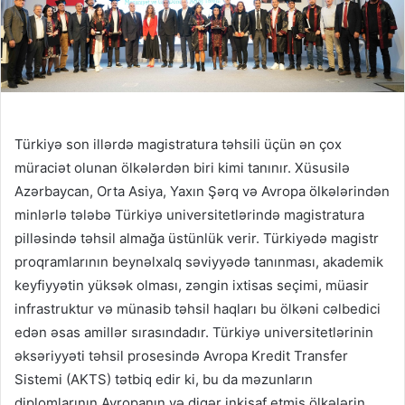
Türkiyə son illərdə magistratura təhsili üçün ən çox
müraciət olunan ölkələrdən biri kimi tanınır. Xüsusilə
Azərbaycan, Orta Asiya, Yaxın Şərq və Avropa ölkələrindən
minlərlə tələbə Türkiyə universitetlərində magistratura
pilləsində təhsil almağa üstünlük verir. Türkiyədə magistr
proqramlarının beynəlxalq səviyyədə tanınması, akademik
keyfiyyətin yüksək olması, zəngin ixtisas seçimi, müasir
infrastruktur və münasib təhsil haqları bu ölkəni cəlbedici
edən əsas amillər sırasındadır. Türkiyə universitetlərinin
əksəriyyəti təhsil prosesində Avropa Kredit Transfer
Sistemi (AKTS) tətbiq edir ki, bu da məzunların
diplomlarının Avropanın və digər inkişaf etmiş ölkələrin