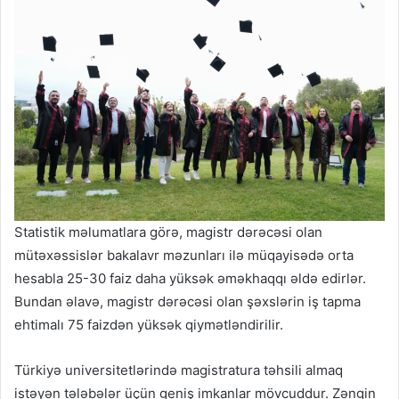
Statistik məlumatlara görə, magistr dərəcəsi olan
mütəxəssislər bakalavr məzunları ilə müqayisədə orta
hesabla 25-30 faiz daha yüksək əməkhaqqı əldə edirlər.
Bundan əlavə, magistr dərəcəsi olan şəxslərin iş tapma
ehtimalı 75 faizdən yüksək qiymətləndirilir.
Türkiyə universitetlərində magistratura təhsili almaq
istəyən tələbələr üçün geniş imkanlar mövcuddur. Zəngin