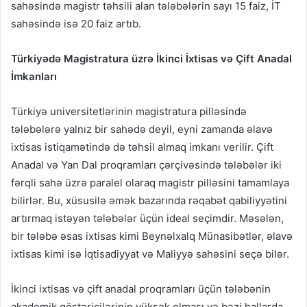
sahəsində magistr təhsili alan tələbələrin sayı 15 faiz, İT
sahəsində isə 20 faiz artıb.
Türkiyədə Magistratura üzrə İkinci İxtisas və Çift Anadal
İmkanları
Türkiyə universitetlərinin magistratura pilləsində
tələbələrə yalnız bir sahədə deyil, eyni zamanda əlavə
ixtisas istiqamətində də təhsil almaq imkanı verilir. Çift
Anadal və Yan Dal proqramları çərçivəsində tələbələr iki
fərqli sahə üzrə paralel olaraq magistr pilləsini tamamlaya
bilirlər. Bu, xüsusilə əmək bazarında rəqabət qabiliyyətini
artırmaq istəyən tələbələr üçün ideal seçimdir. Məsələn,
bir tələbə əsas ixtisas kimi Beynəlxalq Münasibətlər, əlavə
ixtisas kimi isə İqtisadiyyat və Maliyyə sahəsini seçə bilər.
İkinci ixtisas və çift anadal proqramları üçün tələbənin
akademik göstəricilərinin yüksək olması və bəzi hallarda