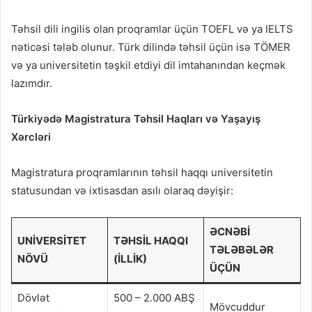
Təhsil dili ingilis olan proqramlar üçün TOEFL və ya IELTS
nəticəsi tələb olunur. Türk dilində təhsil üçün isə TÖMER
və ya universitetin təşkil etdiyi dil imtahanından keçmək
lazımdır.
Türkiyədə Magistratura Təhsil Haqları və Yaşayış
Xərcləri
Magistratura proqramlarının təhsil haqqı universitetin
statusundan və ixtisasdan asılı olaraq dəyişir:
ƏCNƏBI
UNIVERSITET
TƏHSIL HAQQI
TƏLƏBƏLƏR
NÖVÜ
(İLLIK)
ÜÇÜN
Dövlət
500 – 2.000 ABŞ
Mövcuddur