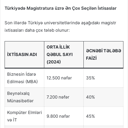
Türkiyədə Magistratura üzrə Ən Çox Seçilən İxtisaslar
Son illərdə Türkiyə universitetlərində aşağıdakı magistr
ixtisasları daha çox tələb olunur:
ORTA İLLIK
ƏCNƏBI TƏLƏBƏ
İXTISASIN ADI
QƏBUL SAYI
FAIZI
(2024)
Biznesin İdarə
12.500 nəfər
35%
Edilməsi (MBA)
Beynəlxalq
7.200 nəfər
40%
Münasibətlər
Kompüter Elmləri
9.800 nəfər
45%
və İT