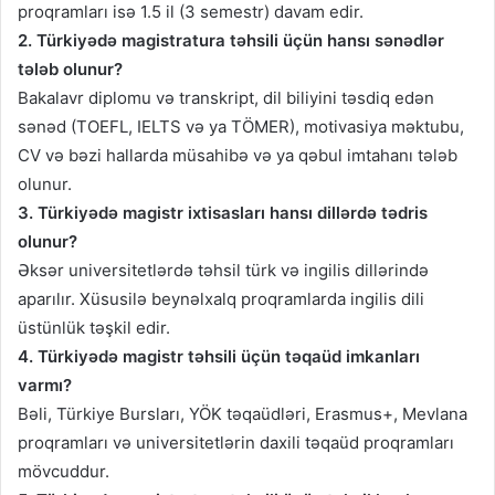
proqramları isə 1.5 il (3 semestr) davam edir.
2. Türkiyədə magistratura təhsili üçün hansı sənədlər
tələb olunur?
Bakalavr diplomu və transkript, dil biliyini təsdiq edən
sənəd (TOEFL, IELTS və ya TÖMER), motivasiya məktubu,
CV və bəzi hallarda müsahibə və ya qəbul imtahanı tələb
olunur.
3. Türkiyədə magistr ixtisasları hansı dillərdə tədris
olunur?
Əksər universitetlərdə təhsil türk və ingilis dillərində
aparılır. Xüsusilə beynəlxalq proqramlarda ingilis dili
üstünlük təşkil edir.
4. Türkiyədə magistr təhsili üçün təqaüd imkanları
varmı?
Bəli, Türkiye Bursları, YÖK təqaüdləri, Erasmus+, Mevlana
proqramları və universitetlərin daxili təqaüd proqramları
mövcuddur.