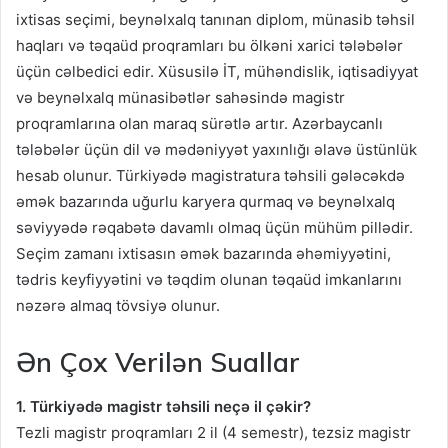
ixtisas seçimi, beynəlxalq tanınan diplom, münasib təhsil
haqları və təqaüd proqramları bu ölkəni xarici tələbələr
üçün cəlbedici edir. Xüsusilə İT, mühəndislik, iqtisadiyyat
və beynəlxalq münasibətlər sahəsində magistr
proqramlarına olan maraq sürətlə artır. Azərbaycanlı
tələbələr üçün dil və mədəniyyət yaxınlığı əlavə üstünlük
hesab olunur. Türkiyədə magistratura təhsili gələcəkdə
əmək bazarında uğurlu karyera qurmaq və beynəlxalq
səviyyədə rəqabətə davamlı olmaq üçün mühüm pillədir.
Seçim zamanı ixtisasın əmək bazarında əhəmiyyətini,
tədris keyfiyyətini və təqdim olunan təqaüd imkanlarını
nəzərə almaq tövsiyə olunur.
Ən Çox Verilən Suallar
1. Türkiyədə magistr təhsili neçə il çəkir?
Tezli magistr proqramları 2 il (4 semestr), tezsiz magistr