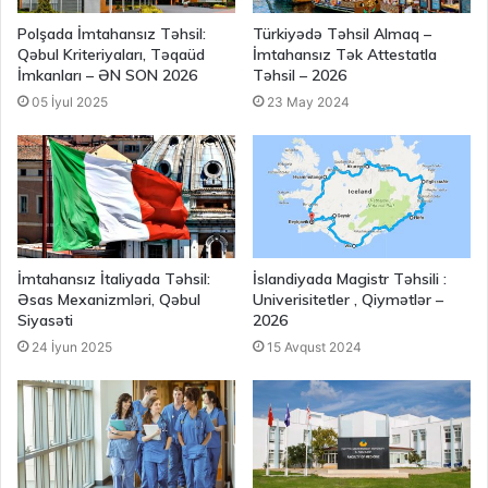
Polşada İmtahansız Təhsil:
Türkiyədə Təhsil Almaq –
Qəbul Kriteriyaları, Təqaüd
İmtahansız Tək Attestatla
İmkanları – ƏN SON 2026
Təhsil – 2026
05 İyul 2025
23 May 2024
İmtahansız İtaliyada Təhsil:
İslandiyada Magistr Təhsili :
Əsas Mexanizmləri, Qəbul
Univerisitetler , Qiymətlər –
Siyasəti
2026
24 İyun 2025
15 Avqust 2024