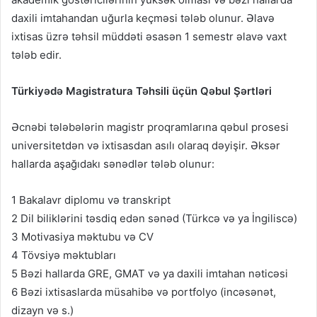
daxili imtahandan uğurla keçməsi tələb olunur. Əlavə
ixtisas üzrə təhsil müddəti əsasən 1 semestr əlavə vaxt
tələb edir.
Türkiyədə Magistratura Təhsili üçün Qəbul Şərtləri
Əcnəbi tələbələrin magistr proqramlarına qəbul prosesi
universitetdən və ixtisasdan asılı olaraq dəyişir. Əksər
hallarda aşağıdakı sənədlər tələb olunur:
1 Bakalavr diplomu və transkript
2 Dil biliklərini təsdiq edən sənəd (Türkcə və ya İngiliscə)
3 Motivasiya məktubu və CV
4 Tövsiyə məktubları
5 Bəzi hallarda GRE, GMAT və ya daxili imtahan nəticəsi
6 Bəzi ixtisaslarda müsahibə və portfolyo (incəsənət,
dizayn və s.)