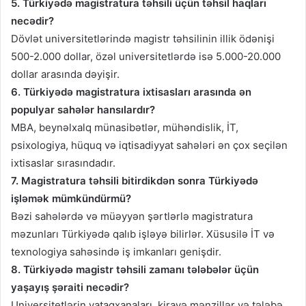
5. Türkiyədə magistratura təhsili üçün təhsil haqları
necədir?
Dövlət universitetlərində magistr təhsilinin illik ödənişi
500-2.000 dollar, özəl universitetlərdə isə 5.000-20.000
dollar arasında dəyişir.
6. Türkiyədə magistratura ixtisasları arasında ən
populyar sahələr hansılardır?
MBA, beynəlxalq münasibətlər, mühəndislik, İT,
psixologiya, hüquq və iqtisadiyyat sahələri ən çox seçilən
ixtisaslar sırasındadır.
7. Magistratura təhsili bitirdikdən sonra Türkiyədə
işləmək mümkündürmü?
Bəzi sahələrdə və müəyyən şərtlərlə magistratura
məzunları Türkiyədə qalıb işləyə bilirlər. Xüsusilə İT və
texnologiya sahəsində iş imkanları genişdir.
8. Türkiyədə magistr təhsili zamanı tələbələr üçün
yaşayış şəraiti necədir?
Universitetlərin yataqxanaları, kirayə mənzillər və tələbə