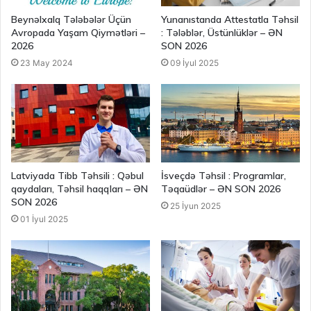
Beynəlxalq Tələbələr Üçün
Yunanıstanda Attestatla Təhsil
Avropada Yaşam Qiymətləri –
: Tələblər, Üstünlüklər – ƏN
2026
SON 2026
23 May 2024
09 İyul 2025
Latviyada Tibb Təhsili : Qəbul
İsveçdə Təhsil : Programlar,
qaydaları, Təhsil haqqları – ƏN
Təqaüdlər – ƏN SON 2026
SON 2026
25 İyun 2025
01 İyul 2025