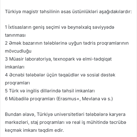
Türkiyə magistr təhsilinin əsas üstünlükləri aşağıdakılardır:
1 İxtisasların geniş seçimi və beynəlxalq səviyyədə
tanınması
2 Əmək bazarının tələblərinə uyğun tədris proqramlarının
mövcudluğu
3 Müasir laboratoriya, texnopark və elmi-tədqiqat
imkanları
4 Əcnəbi tələbələr üçün təqaüdlər və sosial dəstək
proqramları
5 Türk və ingilis dillərində təhsil imkanları
6 Mübadilə proqramları (Erasmus+, Mevlana və s.)
Bundan əlavə, Türkiyə universitetləri tələbələrə karyera
mərkəzləri, staj proqramları və real iş mühitində təcrübə
keçmək imkanı təqdim edir.