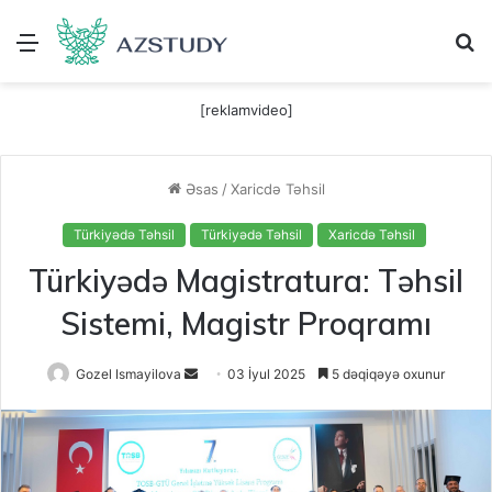
Menu
A
[reklamvideo]
Əsas
/
Xaricdə Təhsil
Türkiyədə Təhsil
Türkiyədə Təhsil
Xaricdə Təhsil
Türkiyədə Magistratura: Təhsil
Sistemi, Magistr Proqramı
Send
Gozel Ismayilova
03 İyul 2025
5 dəqiqəyə oxunur
an
email