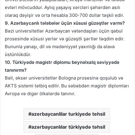
evləri mövcuddur. Aylıq yaşayış xərcləri şəhərdən asılı
olaraq dəyişir və orta hesabla 300-700 dollar təşkil edir.
9. Azərbaycanlı tələbələr üçün xüsusi güzəştlər varmı?
Bəzi universitetlər Azərbaycan vətəndaşları üçün qəbul
prosesində xüsusi yerlər və güzəştli şərtlər təqdim edir.
Bununla yanaşı, dil və mədəniyyət yaxınlığı da əlavə
üstünlükdür.
10. Türkiyədə magistr diplomu beynəlxalq səviyyədə
tanınırmı?
Bəli, əksər universitetlər Bologna prosesinə qoşulub və
AKTS sistemi tətbiq edilir. Bu səbəbdən magistr diplomları
Avropa və digər ölkələrdə tanınır.
azerbaycanlilar turkiyede tehsil
azərbaycanlılar türkiyədə təhsil