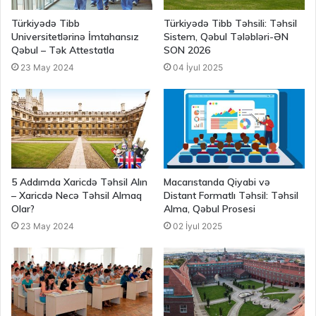
Türkiyədə Tibb
Türkiyədə Tibb Təhsili: Təhsil
Universitetlərinə İmtahansız
Sistem, Qəbul Tələbləri-ƏN
Qəbul – Tək Attestatla
SON 2026
23 May 2024
04 İyul 2025
5 Addımda Xaricdə Təhsil Alın
Macarıstanda Qiyabi və
– Xaricdə Necə Təhsil Almaq
Distant Formatlı Təhsil: Təhsil
Olar?
Alma, Qəbul Prosesi
23 May 2024
02 İyul 2025