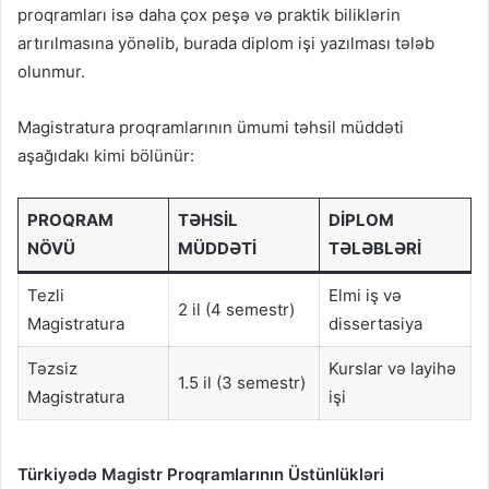
proqramları isə daha çox peşə və praktik biliklərin
artırılmasına yönəlib, burada diplom işi yazılması tələb
olunmur.
Magistratura proqramlarının ümumi təhsil müddəti
aşağıdakı kimi bölünür:
PROQRAM
TƏHSIL
DIPLOM
NÖVÜ
MÜDDƏTI
TƏLƏBLƏRI
Tezli
Elmi iş və
2 il (4 semestr)
Magistratura
dissertasiya
Təzsiz
Kurslar və layihə
1.5 il (3 semestr)
Magistratura
işi
Türkiyədə Magistr Proqramlarının Üstünlükləri