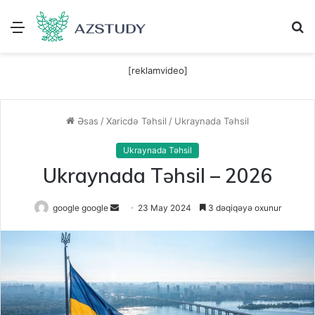
Menu
A
[reklamvideo]
Əsas
/
Xaricdə Təhsil
/
Ukraynada Təhsil
Ukraynada Təhsil
Ukraynada Təhsil – 2026
Send
google google
23 May 2024
3 dəqiqəyə oxunur
an
email