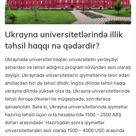
Ukrayna universitetlərində illik
təhsil haqqı nə qədərdir?
Ukraynada universitet haqları universitetin yerləşdiyi
şəhərdən və təhsil aldığınız proqram növündən asılı olaraq
dəyişir. Ukraynada universitetlərin qiymətlərinə təsir edən
amillərdən biri də təhsil dilidir. İngilis dilində təhsil haqqı
ukrayna dilində yüksək olsa da, Ukrayna universitetlərində
təhsil Avropa ölkələri ilə müqayisədə, son dərəcə
qənaətcildir. Belə ki, Ukrayna universitetlərində qiymətlər
hazırlıq təhsili üçün orta hesabla ildə 1500 – 2500 ABŞ
dolları arasındadır. Hazırlıqdan sonra qiymətlər
universitetlərdən asılı olaraq 1500 – 4000 USD arasında