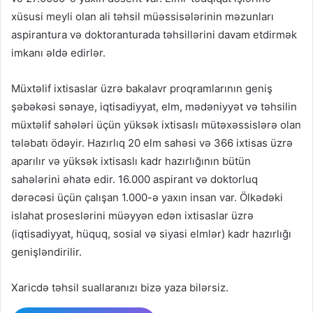
xüsusi meyli olan ali təhsil müəssisələrinin məzunları
aspirantura və doktoranturada təhsillərini davam etdirmək
imkanı əldə edirlər.
Müxtəlif ixtisaslar üzrə bakalavr proqramlarının geniş
şəbəkəsi sənaye, iqtisadiyyat, elm, mədəniyyət və təhsilin
müxtəlif sahələri üçün yüksək ixtisaslı mütəxəssislərə olan
tələbatı ödəyir. Hazırlıq 20 elm sahəsi və 366 ixtisas üzrə
aparılır və yüksək ixtisaslı kadr hazırlığının bütün
sahələrini əhatə edir. 16.000 aspirant və doktorluq
dərəcəsi üçün çalışan 1.000-ə yaxın insan var. Ölkədəki
islahat proseslərini müəyyən edən ixtisaslar üzrə
(iqtisadiyyat, hüquq, sosial və siyasi elmlər) kadr hazırlığı
genişləndirilir.
Xaricdə təhsil suallaranızı bizə yaza bilərsiz.