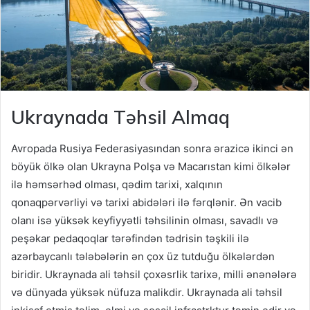
Ukraynada Təhsil Almaq
Avropada Rusiya Federasiyasından sonra ərazicə ikinci ən
böyük ölkə olan Ukrayna Polşa və Macarıstan kimi ölkələr
ilə həmsərhəd olması, qədim tarixi, xalqının
qonaqpərvərliyi və tarixi abidələri ilə fərqlənir. Ən vacib
olanı isə yüksək keyfiyyətli təhsilinin olması, savadlı və
peşəkar pedaqoqlar tərəfindən tədrisin təşkili ilə
azərbaycanlı tələbələrin ən çox üz tutduğu ölkələrdən
biridir. Ukraynada ali təhsil çoxəsrlik tarixə, milli ənənələrə
və dünyada yüksək nüfuza malikdir. Ukraynada ali təhsil