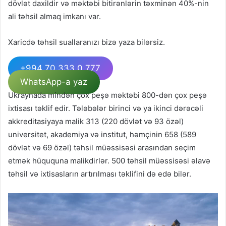
dövlət daxildir və məktəbi bitirənlərin təxminən 40%-nin
ali təhsil almaq imkanı var.
Xaricdə təhsil suallaranızı bizə yaza bilərsiz.
+994 70 333 0 777
WhatsApp-a yaz
Ukraynada mindən çox peşə məktəbi 800-dən çox peşə
ixtisası təklif edir. Tələbələr birinci və ya ikinci dərəcəli
akkreditasiyaya malik 313 (220 dövlət və 93 özəl)
universitet, akademiya və institut, həmçinin 658 (589
dövlət və 69 özəl) təhsil müəssisəsi arasından seçim
etmək hüququna malikdirlər. 500 təhsil müəssisəsi əlavə
təhsil və ixtisasların artırılması təklifini də edə bilər.