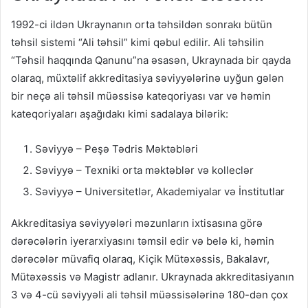
1992-ci ildən Ukraynanın orta təhsildən sonrakı bütün
təhsil sistemi “Ali təhsil” kimi qəbul edilir. Ali təhsilin
“Təhsil haqqında Qanunu”na əsasən, Ukraynada bir qayda
olaraq, müxtəlif akkreditasiya səviyyələrinə uyğun gələn
bir neçə ali təhsil müəssisə kateqoriyası var və həmin
kateqoriyaları aşağıdakı kimi sadalaya bilərik:
Səviyyə – Peşə Tədris Məktəbləri
Səviyyə – Texniki orta məktəblər və kolleclər
Səviyyə – Universitetlər, Akademiyalar və İnstitutlar
Akkreditasiya səviyyələri məzunların ixtisasına görə
dərəcələrin iyerarxiyasını təmsil edir və belə ki, həmin
dərəcələr müvafiq olaraq, Kiçik Mütəxəssis, Bakalavr,
Mütəxəssis və Magistr adlanır. Ukraynada akkreditasiyanın
3 və 4-cü səviyyəli ali təhsil müəssisələrinə 180-dən çox