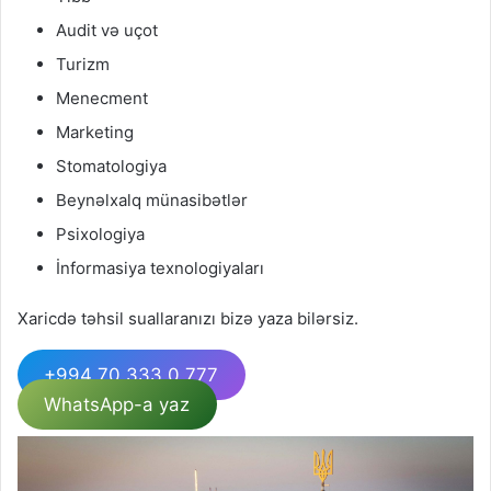
Audit və uçot
Turizm
Menecment
Marketing
Stomatologiya
Beynəlxalq münasibətlər
Psixologiya
İnformasiya texnologiyaları
Xaricdə təhsil suallaranızı bizə yaza bilərsiz.
+994 70 333 0 777
WhatsApp-a yaz