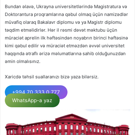
Bundan əlavə, Ukrayna universitetlərində Magistratura və
Doktorantura proqramlarına qəbul olmaq üçün namizədlər
müvafiq olaraq Bakalavr diplomu və ya Magistr diplomu
təqdim etməlidirlər. Hər il rəsmi dəvət məktubu üçün
müraciət aprelin ilk həftəsindən noyabrın birinci həftəsinə
kimi qəbul edilir və müraciət etməzdən əvvəl universitet
haqqında ətraflı ərizə məlumatlarına sahib olduğunuzdan
əmin olmalısınız.
Xaricdə təhsil suallaranızı bizə yaza bilərsiz.
+994 70 333 0 777
WhatsApp-a yaz