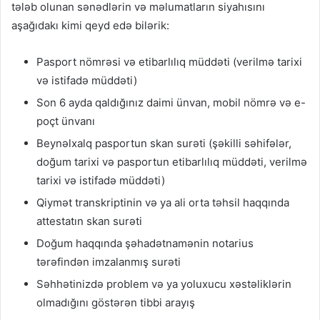
tələb olunan sənədlərin və məlumatların siyahısını
aşağıdakı kimi qeyd edə bilərik:
Pasport nömrəsi və etibarlılıq müddəti (verilmə tarixi
və istifadə müddəti)
Son 6 ayda qaldığınız daimi ünvan, mobil nömrə və e-
poçt ünvanı
Beynəlxalq pasportun skan surəti (şəkilli səhifələr,
doğum tarixi və pasportun etibarlılıq müddəti, verilmə
tarixi və istifadə müddəti)
Qiymət transkriptinin və ya ali orta təhsil haqqında
attestatın skan surəti
Doğum haqqında şəhadətnamənin notarius
tərəfindən imzalanmış surəti
Səhhətinizdə problem və ya yoluxucu xəstəliklərin
olmadığını göstərən tibbi arayış