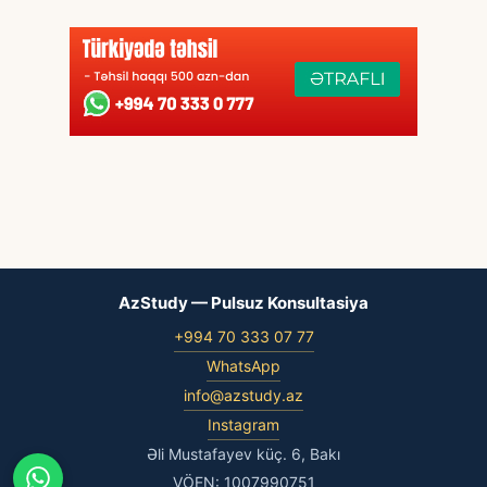
AzStudy — Pulsuz Konsultasiya
+994 70 333 07 77
WhatsApp
info@azstudy.az
Instagram
Əli Mustafayev küç. 6, Bakı
VÖEN: 1007990751