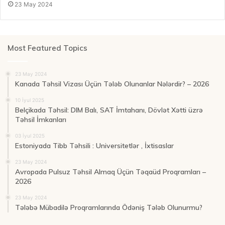
23 May 2024
Most Featured Topics
23 May 2024
Kanada Təhsil Vizası Üçün Tələb Olunanlar Nələrdir? – 2026
10 İyul 2025
Belçikada Təhsil: DIM Balı, SAT İmtahanı, Dövlət Xətti üzrə
Təhsil İmkanları
03 İyul 2025
Estoniyada Tibb Təhsili : Universitetlər , İxtisaslar
23 May 2024
Avropada Pulsuz Təhsil Almaq Üçün Təqaüd Proqramları –
2026
23 May 2024
Tələbə Mübadilə Proqramlarında Ödəniş Tələb Olunurmu?