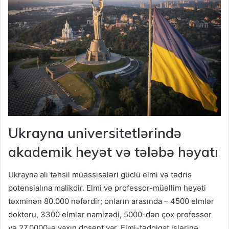
Ukrayna universitetlərində
akademik heyət və tələbə həyatı
Ukrayna ali təhsil müəssisələri güclü elmi və tədris
potensialına malikdir. Elmi və professor-müəllim heyəti
təxminən 80.000 nəfərdir; onların arasında – 4500 elmlər
doktoru, 3300 elmlər namizədi, 5000-dən çox professor
və 27.0000-ə yaxın dosent var. Elmi-tədqiqat işlərinə