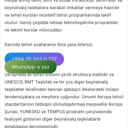
inkişaf etmiş təlim, elmi və sosail infrastrktur təmin edir və
beynəlxalq tələbələrə bərabər imkanlar verməyə hazırdır
və təhsil kursları müxtəlif təhsil proqramlarında təklif
olunur. Geniş çeşiddə ixtisas təkmilləşdirmə proqramları
və təkmil kurslar mövcuddur.
Xaricdə təhsil suallaranızı bizə yaza bilərsiz.
+994 70 333 0 777
WhatsApp-a yaz
Ukraynada ali təhsil sistemi çevik struktura malikdir və
UNESCO, BMT Təşkilatı və bir çox digər beynəlxalq
təşkilatlar tərəfindən tanınan qabaqcıl ölkələrdəki müasir
tendensiyalara və meyllərə uyğundur. Ümumi Avropa təhsil
standartlarının tətbiqini stimullaşdırmaq məqsədilə Avropa
Şurası, YUNESKO və TEMPUS proqramı çərçivəsində
fəaliyyət göstərən digər beynəlxalq təşkilatlarla
əməkdaşlıq dərinləşmişdir.