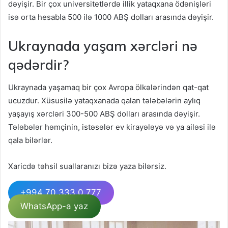
dəyişir. Bir çox universitetlərdə illik yataqxana ödənişləri
isə orta hesabla 500 ilə 1000 ABŞ dolları arasında dəyişir.
Ukraynada yaşam xərcləri nə
qədərdir?
Ukraynada yaşamaq bir çox Avropa ölkələrindən qat-qat
ucuzdur. Xüsusilə yataqxanada qalan tələbələrin aylıq
yaşayış xərcləri 300-500 ABŞ dolları arasında dəyişir.
Tələbələr həmçinin, istəsələr ev kirayələyə və ya ailəsi ilə
qala bilərlər.
Xaricdə təhsil suallaranızı bizə yaza bilərsiz.
+994 70 333 0 777
WhatsApp-a yaz