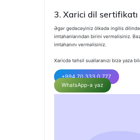
3. Xarici dil sertifikatı
Əgər gedəcəyiniz ölkədə ingilis dilində
imtahanlarından birini verməlisiniz. Bə
imtahanını verməlisiniz.
Xaricdə təhsil suallaranızı bizə yaza bil
+994 70 333 0 777
WhatsApp-a yaz