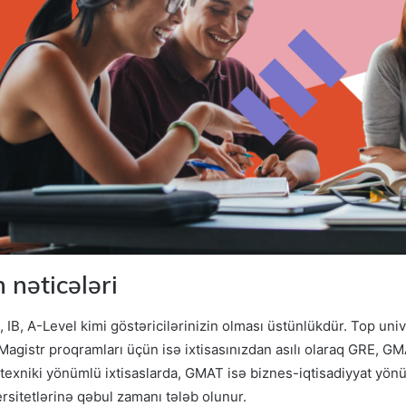
 nəticələri
 IB, A-Level kimi göstəricilərinizin olması üstünlükdür. Top unive
Magistr proqramları üçün isə ixtisasınızdan asılı olaraq GRE, G
n texniki yönümlü ixtisaslarda, GMAT isə biznes-iqtisadiyyat yönü
ersitetlərinə qəbul zamanı tələb olunur.