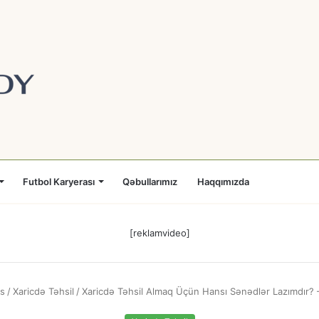
Futbol Karyerası
Qəbullarımız
Haqqımızda
[reklamvideo]
s
/
Xaricdə Təhsil
/
Xaricdə Təhsil Almaq Üçün Hansı Sənədlər Lazımdır?