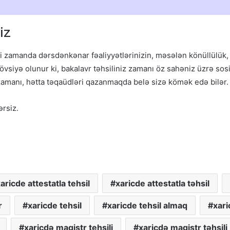
iz
i zamanda dərsdənkənar fəaliyyətlərinizin, məsələn könüllülük, s
vsiyə olunur ki, bakalavr təhsiliniz zamanı öz sahəniz üzrə sosia
l zamanı, hətta təqaüdləri qazanmaqda belə sizə kömək edə bilər.
ərsiz.
aricde attestatla tehsil
xaricde attestatla təhsil
r
xaricde tehsil
xaricde tehsil almaq
xari
xaricdə magistr tehsili
xaricdə magistr təhsili