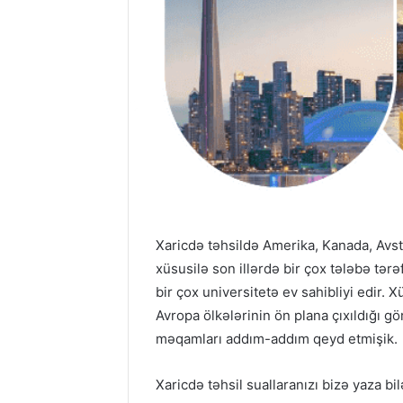
Xaricdə təhsildə Amerika, Kanada, Avstra
xüsusilə son illərdə bir çox tələbə tər
bir çox universitetə ev sahibliyi edir.
Avropa ölkələrinin ön plana çıxıldığı 
məqamları addım-addım qeyd etmişik.
Xaricdə təhsil suallaranızı bizə yaza bil