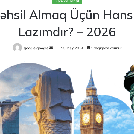
Xaricdə Təhsil
əhsil Almaq Üçün Hans
Lazımdır? – 2026
Send
google google
23 May 2024
1 dəqiqəyə oxunur
an
email