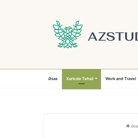
Əsas
Xaricdə Təhsil
Work and Travel
Əsa