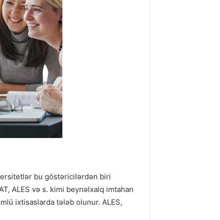
rsitetlər bu göstəricilərdən biri
MAT, ALES və s. kimi beynəlxalq imtahan
mlü ixtisaslarda tələb olunur. ALES,