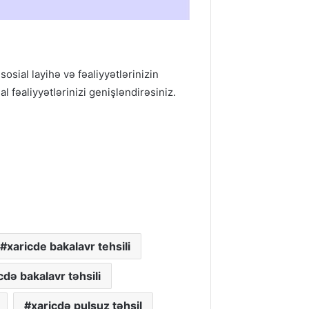
osial layihə və fəaliyyətlərinizin
l fəaliyyətlərinizi genişləndirəsiniz.
xaricde bakalavr tehsili
cdə bakalavr təhsili
xaricdə pulsuz təhsil