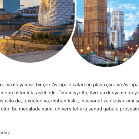
liya ilə yanaşı, bir çox Avropa ölkələri ön plana çıxır və Avropa
əfindən üstünlük təşkil edir. Ümumiyyətlə, Avropa dünyanın ən yax
 Xüsusilə də, texnologiya, mühəndislik, incəsənət və dizayn kimi
görülür. Bu məqalədə xarici universitetlərə sənəd qəbulu prosesi
ərsiz.