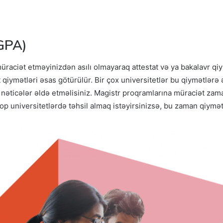
GPA)
raciət etməyinizdən asılı olmayaraq attestat və ya bakalavr qiym
qiymətləri əsas götürülür. Bir çox universitetlər bu qiymətlərə
 nəticələr əldə etməlisiniz. Magistr proqramlarına müraciət zam
op universitetlərdə təhsil almaq istəyirsinizsə, bu zaman qiymətl