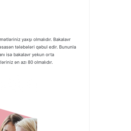
ətləriniz yaxşı olmalıdır. Bakalavr
 əsasən tələbələri qəbul edir. Bununla
anı isə bakalavr yekun orta
əriniz ən azı 80 olmalıdır.