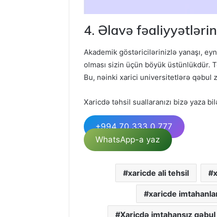
4. Əlavə fəaliyyətlərin
Akademik göstəricilərinizlə yanaşı, eyn
olması sizin üçün böyük üstünlükdür. Tö
Bu, nəinki xarici universitetlərə qəbu
Xaricdə təhsil suallaranızı bizə yaza bil
+994 70 333 0 777
WhatsApp-a yaz
xaricde ali tehsil
x
xaricde imtahanla
Xaricdə imtahansız qəbul