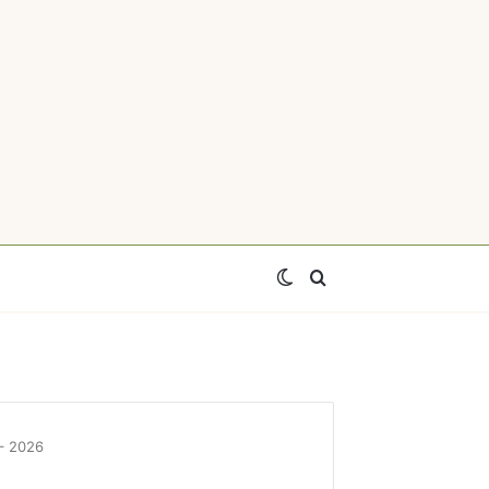
Switch
Axtar
skin
 – 2026