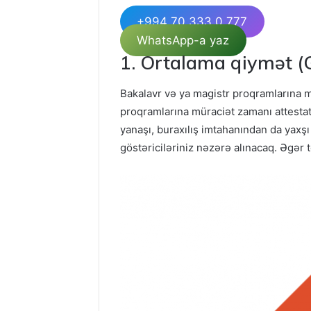
+994 70 333 0 777
WhatsApp-a yaz
1. Ortalama qiymət (
Bakalavr və ya magistr proqramlarına mü
proqramlarına müraciət zamanı attestat 
yanaşı, buraxılış imtahanından da yaxşı
göstəriciləriniz nəzərə alınacaq. Əgər t