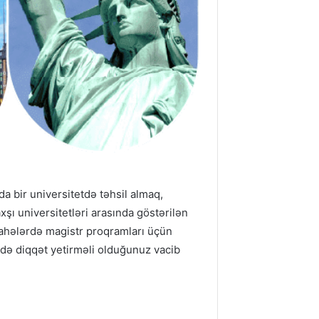
da bir universitetdə təhsil almaq,
şı universitetləri arasında göstərilən
 sahələrdə magistr proqramları üçün
ndə diqqət yetirməli olduğunuz vacib