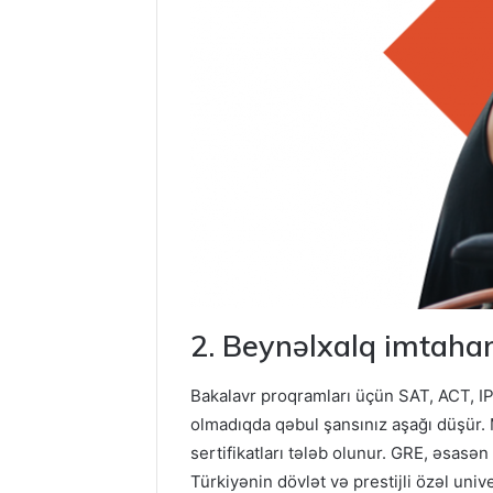
2. Beynəlxalq imtahan
Bakalavr proqramları üçün SAT, ACT, IP,
olmadıqda qəbul şansınız aşağı düşür. 
sertifikatları tələb olunur. GRE, əsasə
Türkiyənin dövlət və prestijli özəl univ