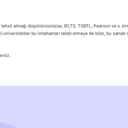
 təhsil almağı düşünürsünüzsə, IELTS, TOEFL, Pearson və s. kimi 
zi universitetlər bu imtahanları tələb etməyə də bilər, bu zaman 
ərsiz.