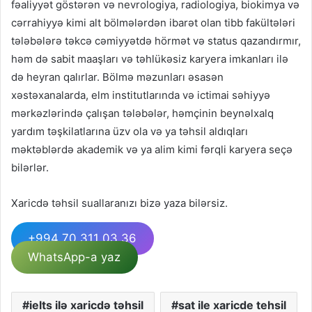
fəaliyyət göstərən və nevrologiya, radiologiya, biokimya və
cərrahiyyə kimi alt bölmələrdən ibarət olan tibb fakültələri
tələbələrə təkcə cəmiyyətdə hörmət və status qazandırmır,
həm də sabit maaşları və təhlükəsiz karyera imkanları ilə
də heyran qalırlar. Bölmə məzunları əsasən
xəstəxanalarda, elm institutlarında və ictimai səhiyyə
mərkəzlərində çalışan tələbələr, həmçinin beynəlxalq
yardım təşkilatlarına üzv ola və ya təhsil aldıqları
məktəblərdə akademik və ya alim kimi fərqli karyera seçə
bilərlər.
Xaricdə təhsil suallaranızı bizə yaza bilərsiz.
+994 70 311 03 36
WhatsApp-a yaz
ielts ilə xaricdə təhsil
sat ile xaricde tehsil