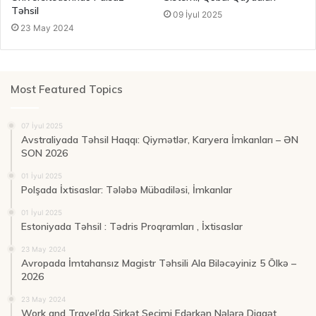
Təhsil
09 İyul 2025
23 May 2024
Most Featured Topics
07 İyul 2025
Avstraliyada Təhsil Haqqı: Qiymətlər, Karyera İmkanları – ƏN
SON 2026
01 İyul 2025
Polşada İxtisaslar: Tələbə Mübadiləsi, İmkanlar
01 İyul 2025
Estoniyada Təhsil : Tədris Proqramları , İxtisaslar
23 May 2024
Avropada İmtahansız Magistr Təhsili Ala Biləcəyiniz 5 Ölkə –
2026
23 May 2024
Work and Travel’da Şirkət Seçimi Edərkən Nələrə Diqqət