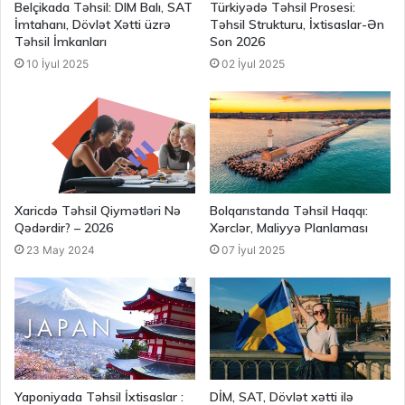
Belçikada Təhsil: DIM Balı, SAT
Türkiyədə Təhsil Prosesi:
İmtahanı, Dövlət Xətti üzrə
Təhsil Strukturu, İxtisaslar-Ən
Təhsil İmkanları
Son 2026
10 İyul 2025
02 İyul 2025
Xaricdə Təhsil Qiymətləri Nə
Bolqarıstanda Təhsil Haqqı:
Qədərdir? – 2026
Xərclər, Maliyyə Planlaması
23 May 2024
07 İyul 2025
Yaponiyada Təhsil İxtisaslar :
DİM, SAT, Dövlət xətti ilə