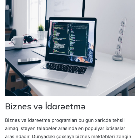
Biznes və İdarəetmə
Biznes və idarəetmə proqramları bu gün xaricdə təhsil
almaq istəyən tələbələr arasında ən populyar ixtisaslar
arasındadır. Dünyadakı çoxsaylı biznes məktəbləri zəngin