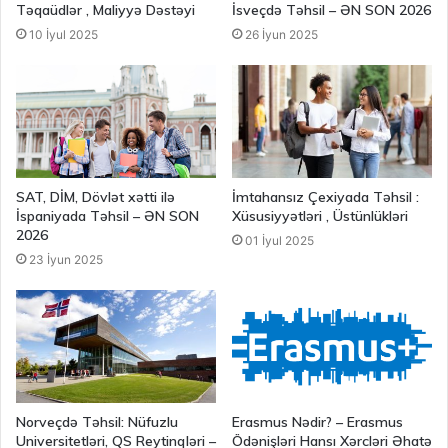
Təqaüdlər , Maliyyə Dəstəyi
İsveçdə Təhsil – ƏN SON 2026
10 İyul 2025
26 İyun 2025
SAT, DİM, Dövlət xətti ilə
İmtahansız Çexiyada Təhsil :
İspaniyada Təhsil – ƏN SON
Xüsusiyyətləri , Üstünlükləri
2026
01 İyul 2025
23 İyun 2025
Norveçdə Təhsil: Nüfuzlu
Erasmus Nədir? – Erasmus
Universitetləri, QS Reytinqləri –
Ödənişləri Hansı Xərcləri Əhatə