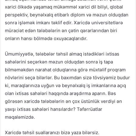
xarici ölkədə yaşamaq mükəmməl xarici dil biliyi, qlobal
perspektiv, beynəlxalq etibarlı diplom və məzun olduqdan
sonra işləmək imkanı təklif edir. Xaricdə universitetlərə
müraciət edən tələbələrin ən çətin qərarlarından biri
onların hansı bölmədə oxuyacaqlarıdır.
Ümumiyyətlə, tələbələr təhsil almaq istədikləri ixtisas
sahələrini seçərkən məzun olduqdan sonra iş tapa
bilməməkdən narahat olduqlarına görə müxtəlif proqram
növlərini seçə bilərlər. Bu baxımdan sizə tövsiyəmiz budur
ki, maraqlarınıza uyğun və beynəlxalq iş imkanlarına açıq
olan ixtisas sahələri haqqında araşdırma aparın. Bəs
görəsən xaricdə tələbələrin ən çox üstünlük verdiyi ən
yaxşı ixtisas sahələri hansılardır? Təfərrüatlar
məqaləmizdə.
Xaricdə təhsil suallaranızı bizə yaza bilərsiz.