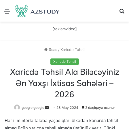
Menu
A
[reklamvideo]
Əsas
/
Xaricdə Təhsil
Xaricdə Təhsil
Xaricdə Təhsil Ala Biləcəyiniz
Ən Yaxşı İxtisas Sahələri –
2026
Send
google google
23 May 2024
2 dəqiqəyə oxunur
an
Hər il minlərlə tələbə yaşadıqları ölkədən kənarda təhsil
email
almaq üçün xaricdə təhsil almağa üstünlük verir. Çünki