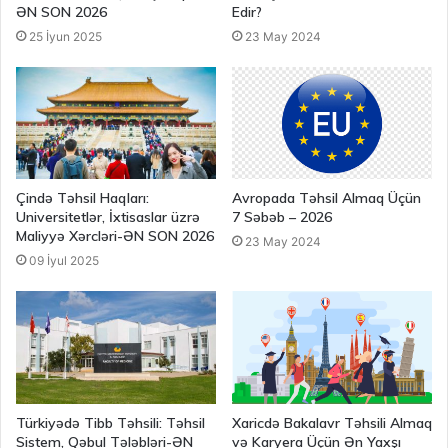
ƏN SON 2026
Edir?
25 İyun 2025
23 May 2024
Çində Təhsil Haqları:
Avropada Təhsil Almaq Üçün
Universitetlər, İxtisaslar üzrə
7 Səbəb – 2026
Maliyyə Xərcləri-ƏN SON 2026
23 May 2024
09 İyul 2025
Türkiyədə Tibb Təhsili: Təhsil
Xaricdə Bakalavr Təhsili Almaq
Sistem, Qəbul Tələbləri-ƏN
və Karyera Üçün Ən Yaxşı