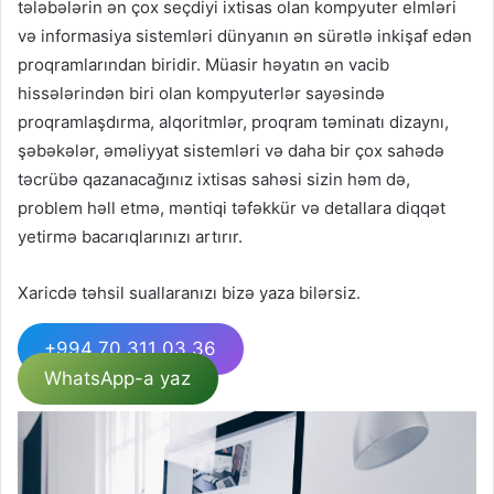
tələbələrin ən çox seçdiyi ixtisas olan kompyuter elmləri
və informasiya sistemləri dünyanın ən sürətlə inkişaf edən
proqramlarından biridir. Müasir həyatın ən vacib
hissələrindən biri olan kompyuterlər sayəsində
proqramlaşdırma, alqoritmlər, proqram təminatı dizaynı,
şəbəkələr, əməliyyat sistemləri və daha bir çox sahədə
təcrübə qazanacağınız ixtisas sahəsi sizin həm də,
problem həll etmə, məntiqi təfəkkür və detallara diqqət
yetirmə bacarıqlarınızı artırır.
Xaricdə təhsil suallaranızı bizə yaza bilərsiz.
+994 70 311 03 36
WhatsApp-a yaz