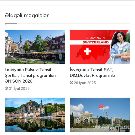
Əlaqəli məqalələr
Latviyada Pulsuz Təhsil :
İsveçrədə Təhsil: SAT,
Şərtlər, Təhsil programları –
DIM,Dövlət Proqramı ilə
ƏN SON 2026
26 İyun 2025
01 İyul 2025