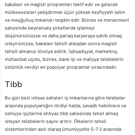
bakalavr və magistr proqramları təklif edir və gələcək
mütəxəssisləri yetişdirmək üçün yüksək keyfiyyətli təlim
və məşğulluq imkanları təqdim edir. Biznes və menecment
sahəsində beynəlxalq şirkətlərdə işləməyi
düşünürsünüzsə və daha parlaq karyeraya sahib olmaq
istəyirsinizsə, bakalavr təhsili aldıqdan sonra magistr
təhsili almanızı tövsiyə edirik. İqtisadiyyat, marketinq,
mühasibat uçotu, biznes, bank işi və maliyyə tələbələrin
üstünlük verdiyi ən populyar proqramlar sırasındadır.
Tibb
Bu gün bəzi ixtisas sahələri iş imkanlarına görə tələbələr
arasında populyarlığını itirdiyi halda, savadlı həkimlərə və
səhiyyə işçilərinə ehtiyac tibb sahəsində təhsil almaq
istəyən tələbələrin sayını artırır. Ölkələrin təhsil
sistemlərindən asılı olaraq ümumiyyətlə 5-7 il arasında