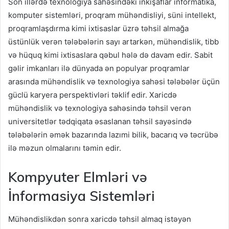
Son illərdə texnologiya sahəsindəki inkişaflar informatika,
komputer sistemləri, proqram mühəndisliyi, süni intellekt,
proqramlaşdırma kimi ixtisaslar üzrə təhsil almağa
üstünlük verən tələbələrin sayı artarkən, mühəndislik, tibb
və hüquq kimi ixtisaslara qəbul hələ də davam edir. Sabit
gəlir imkanları ilə dünyada ən populyar proqramlar
arasında mühəndislik və texnologiya sahəsi tələbələr üçün
güclü karyera perspektivləri təklif edir. Xaricdə
mühəndislik və texnologiya sahəsində təhsil verən
universitetlər tədqiqata əsaslanan təhsil sayəsində
tələbələrin əmək bazarında lazımi bilik, bacarıq və təcrübə
ilə məzun olmalarını təmin edir.
Kompyuter Elmləri və
İnformasiya Sistemləri
Mühəndislikdən sonra xaricdə təhsil almaq istəyən