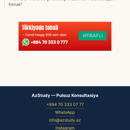
Etməli?
AzStudy — Pulsuz Konsultasiya
+994 70 333 07 77
WhatsApp
info@azstudy.az
Instagram