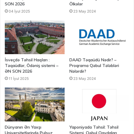
SON 2026
Ölkələr
04 İyul 2025
23 May 2024
İsveçdə Təhsil Haqları :
DAAD Təqaüdü Nədir? –
Təqaüdlər, Ödəniş sistemi –
Proqrama Qəbul Tələbləri
ƏN SON 2026
Nələrdir?
11 İyul 2025
23 May 2024
Dünyanın Ən Yaxşı
Yaponiyada Təhsil: Təhsil
Universitetlərində Pulsuz
Sistemi, Qəbul Qaydaları