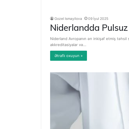
Gozel Ismayilova
09 İyul 2025
Niderlandda Pulsuz 
Niderland Avropanın ən inkişaf etmiş təhsil s
akkreditasiyalar və…
Ətraflı oxuyun »