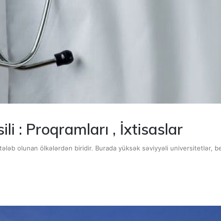
li : Proqramları , İxtisaslar
ələb olunan ölkələrdən biridir. Burada yüksək səviyyəli universitetlər, b