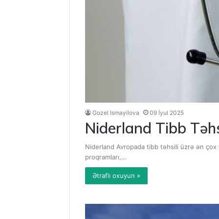
Gozel Ismayilova
09 İyul 2025
Niderland Tibb Təhsi
Niderland Avropada tibb təhsili üzrə ən çox t
proqramları,…
Ətraflı oxuyun »