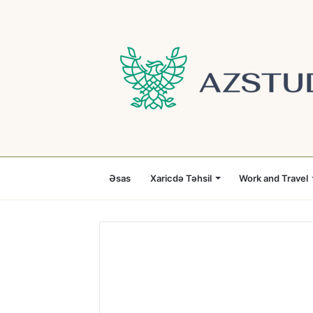
Əsas
Xaricdə Təhsil
Work and Travel