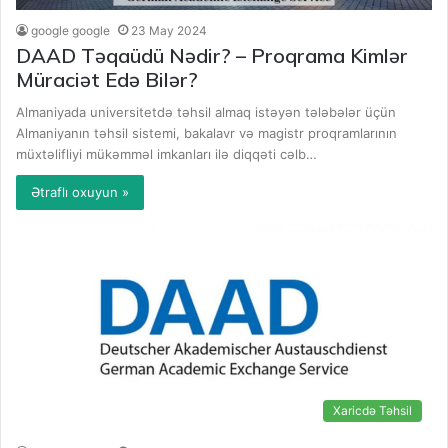
google google
23 May 2024
DAAD Təqaüdü Nədir? – Proqrama Kimlər
Müraciət Edə Bilər?
Almaniyada universitetdə təhsil almaq istəyən tələbələr üçün
Almaniyanın təhsil sistemi, bakalavr və magistr proqramlarının
müxtəlifliyi mükəmməl imkanları ilə diqqəti cəlb…
Ətraflı oxuyun »
Xaricdə Təhsil