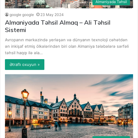
Almaniyada Təhsil
google google
23 May 2024
Almaniyada Təhsil Almaq – Ali Təhsil
Sistemi
Avropanın mərkəzində yerləşən və dünyanın texnoloji cəhətdən
ən inkişaf etmiş ölkələrindən biri olan Almaniya tələbələrə sərfəli
təhsil haqqı ilə əla…
Ətraflı oxuyun »