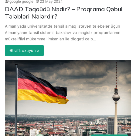
google google
23 May 2024
DAAD Təqaüdü Nədir? – Proqrama Qəbul
Tələbləri Nələrdir?
Almaniyada universitetdə təhsil almaq istəyən tələbələr üçün
Almaniyanın təhsil sistemi, bakalavr və magistr proqramlarının
müxtəlifliyi mükəmməl imkanları ilə diqqəti cəlb…
Ətraflı oxuyun »