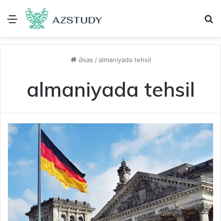
Menu
A
Əsas
/
almaniyada tehsil
almaniyada tehsil