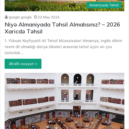
Almaniyada Təhsil
google google
23 May 2024
Niyə Almaniyada Təhsil Almalısınız? – 2026
Xaricdə Təhsil
1. Yüksək Keyfiyyətli Ali Təhsil Müəssisələri Almaniya, ingilis dilinin
rəsmi dil olmadığı dünya ölkələri arasında təhsil üçün ən çox
üstünlük…
Ətraflı oxuyun »