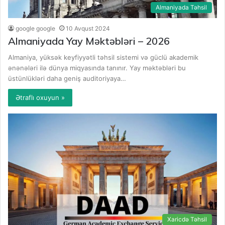
Almaniyada Təhsil
google google
10 Avqust 2024
Almaniyada Yay Məktəbləri – 2026
Almaniya, yüksək keyfiyyətli təhsil sistemi və güclü akademik
ənənələri ilə dünya miqyasında tanınır. Yay məktəbləri bu
üstünlükləri daha geniş auditoriyaya…
Ətraflı oxuyun »
Xaricdə Təhsil