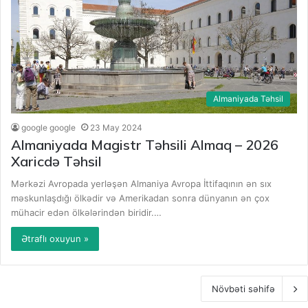
Almaniyada Təhsil
google google
23 May 2024
Almaniyada Magistr Təhsili Almaq – 2026
Xaricdə Təhsil
Mərkəzi Avropada yerləşən Almaniya Avropa İttifaqının ən sıx
məskunlaşdığı ölkədir və Amerikadan sonra dünyanın ən çox
mühacir edən ölkələrindən biridir.…
Ətraflı oxuyun »
Növbəti səhifə