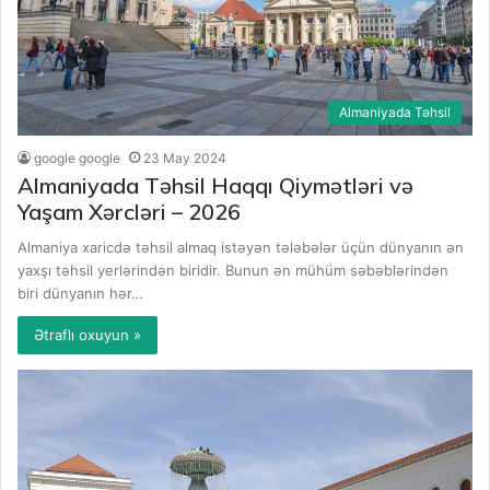
Almaniyada Təhsil
google google
23 May 2024
Almaniyada Təhsil Haqqı Qiymətləri və
Yaşam Xərcləri – 2026
Almaniya xaricdə təhsil almaq istəyən tələbələr üçün dünyanın ən
yaxşı təhsil yerlərindən biridir. Bunun ən mühüm səbəblərindən
biri dünyanın hər…
Ətraflı oxuyun »