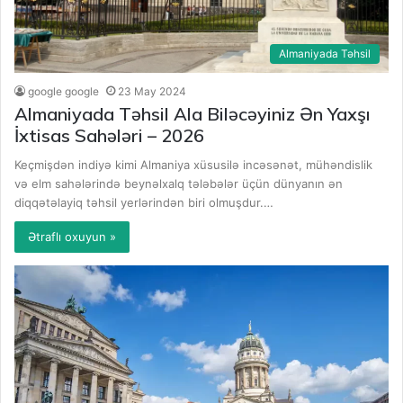
Almaniyada Təhsil
google google
23 May 2024
Almaniyada Təhsil Ala Biləcəyiniz Ən Yaxşı
İxtisas Sahələri – 2026
Keçmişdən indiyə kimi Almaniya xüsusilə incəsənət, mühəndislik
və elm sahələrində beynəlxalq tələbələr üçün dünyanın ən
diqqətəlayiq təhsil yerlərindən biri olmuşdur.…
Ətraflı oxuyun »