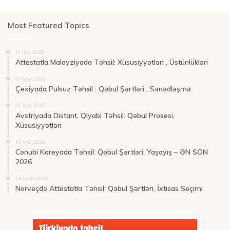
Most Featured Topics
11 İyul 2025
Attestatla Malayziyada Təhsil: Xüsusiyyətləri , Üstünlükləri
01 İyul 2025
Çexiyada Pulsuz Təhsil : Qəbul Şərtləri , Sənədləşmə
01 İyul 2025
Avstriyada Distant, Qiyabi Təhsil: Qəbul Prosesi,
Xüsusiyyətləri
10 İyul 2025
Cənubi Koreyada Təhsil: Qəbul Şərtləri, Yaşayış – ƏN SON
2026
26 İyun 2025
Norveçdə Attestatla Təhsil: Qəbul Şərtləri, İxtisas Seçimi