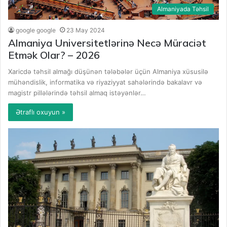
Almaniyada Təhsil
google google
23 May 2024
Almaniya Universitetlərinə Necə Müraciət
Etmək Olar? – 2026
Xaricdə təhsil almağı düşünən tələbələr üçün Almaniya xüsusilə
mühəndislik, informatika və riyaziyyat sahələrində bakalavr və
magistr pillələrində təhsil almaq istəyənlər…
Ətraflı oxuyun »