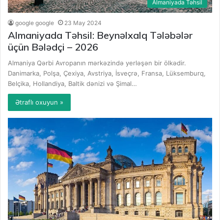
Almaniyada Təhsil
google google
23 May 2024
Almaniyada Təhsil: Beynəlxalq Tələbələr
üçün Bələdçi – 2026
Almaniya Qərbi Avropanın mərkəzində yerləşən bir ölkədir.
Danimarka, Polşa, Çexiya, Avstriya, İsveçrə, Fransa, Lüksemburq,
Belçika, Hollandiya, Baltik dənizi və Şimal…
Ətraflı oxuyun »