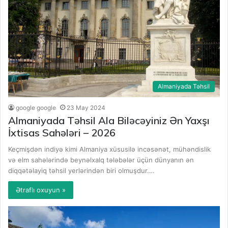
Almaniyada Təhsil
google google
23 May 2024
Almaniyada Təhsil Ala Biləcəyiniz Ən Yaxşı
İxtisas Sahələri – 2026
Keçmişdən indiyə kimi Almaniya xüsusilə incəsənət, mühəndislik
və elm sahələrində beynəlxalq tələbələr üçün dünyanın ən
diqqətəlayiq təhsil yerlərindən biri olmuşdur.…
Ətraflı oxuyun »