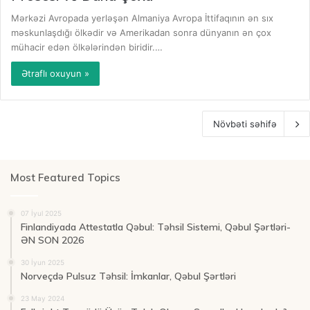
Mərkəzi Avropada yerləşən Almaniya Avropa İttifaqının ən sıx
məskunlaşdığı ölkədir və Amerikadan sonra dünyanın ən çox
mühacir edən ölkələrindən biridir.…
Ətraflı oxuyun »
Növbəti səhifə
Most Featured Topics
07 İyul 2025
Finlandiyada Attestatla Qəbul: Təhsil Sistemi, Qəbul Şərtləri-
ƏN SON 2026
30 İyun 2025
Norveçdə Pulsuz Təhsil: İmkanlar, Qəbul Şərtləri
23 May 2024