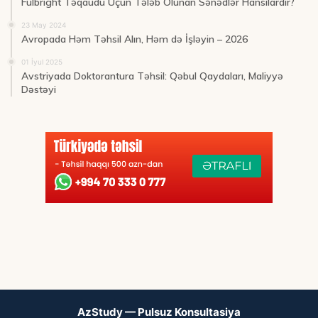
Fulbright Təqaüdü Üçün Tələb Olunan Sənədlər Hansılardır?
23 May 2024
Avropada Həm Təhsil Alın, Həm də İşləyin – 2026
01 İyul 2025
Avstriyada Doktorantura Təhsil: Qəbul Qaydaları, Maliyyə
Dəstəyi
AzStudy — Pulsuz Konsultasiya