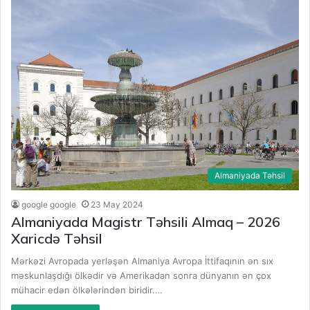
Almaniyada Təhsil
google google
23 May 2024
Almaniyada Magistr Təhsili Almaq – 2026
Xaricdə Təhsil
Mərkəzi Avropada yerləşən Almaniya Avropa İttifaqının ən sıx
məskunlaşdığı ölkədir və Amerikadan sonra dünyanın ən çox
mühacir edən ölkələrindən biridir.…