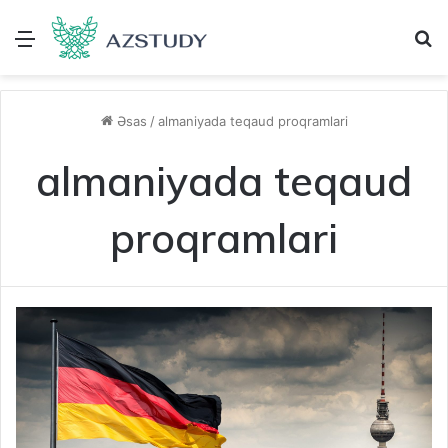
Menu
A
Əsas
/
almaniyada teqaud proqramlari
almaniyada teqaud
proqramlari