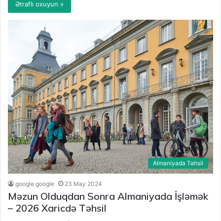
Ətraflı oxuyun »
Almaniyada Təhsil
google google
23 May 2024
Məzun Olduqdan Sonra Almaniyada İşləmək
– 2026 Xaricdə Təhsil