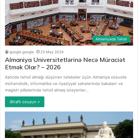
Almaniyada Təhsil
google google
23 May 2024
Almaniya Universitetlərinə Necə Müraciət
Etmək Olar? – 2026
Xaricdə təhsil almağı düşünən tələbələr üçün Almaniya xüsusilə
mühəndislik, informatika və riyaziyyat sahələrində bakalavr və
magistr pillələrində təhsil almaq istəyənlər…
Ətraflı oxuyun »