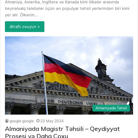
Almaniya, Amerika, İngiltərə və Kanada kimi ölkələr arasında
beynəlxalq tələbələr üçün ən populyar təhsil yerlərindən biri kimi
yer alır. Ölkənin…
Ətraflı oxuyun »
Almaniyada Təhsil
google google
23 May 2024
Almaniyada Magistr Təhsili – Qeydiyyat
Prosesi və Daha Çoxu