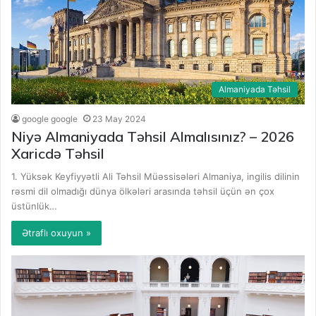
Almaniyada Təhsil
google google
23 May 2024
Niyə Almaniyada Təhsil Almalısınız? – 2026
Xaricdə Təhsil
1. Yüksək Keyfiyyətli Ali Təhsil Müəssisələri Almaniya, ingilis dilinin
rəsmi dil olmadığı dünya ölkələri arasında təhsil üçün ən çox
üstünlük…
Ətraflı oxuyun »