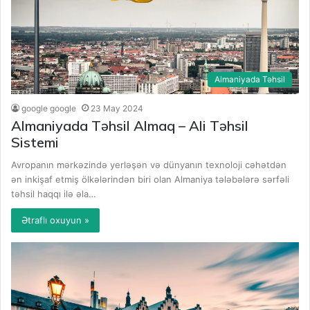
Almaniyada Təhsil
google google
23 May 2024
Almaniyada Təhsil Almaq – Ali Təhsil
Sistemi
Avropanın mərkəzində yerləşən və dünyanın texnoloji cəhətdən
ən inkişaf etmiş ölkələrindən biri olan Almaniya tələbələrə sərfəli
təhsil haqqı ilə əla…
Ətraflı oxuyun »