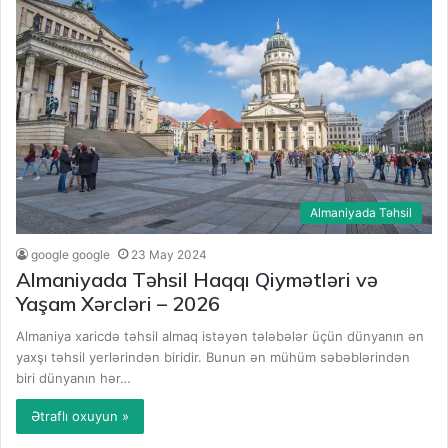
Almaniyada Təhsil
google google
23 May 2024
Almaniyada Təhsil Haqqı Qiymətləri və
Yaşam Xərcləri – 2026
Almaniya xaricdə təhsil almaq istəyən tələbələr üçün dünyanın ən
yaxşı təhsil yerlərindən biridir. Bunun ən mühüm səbəblərindən
biri dünyanın hər…
Ətraflı oxuyun »