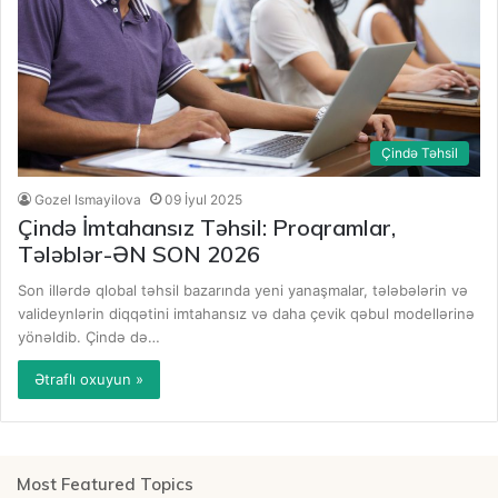
Çində Təhsil
Gozel Ismayilova
09 İyul 2025
Çində İmtahansız Təhsil: Proqramlar,
Tələblər-ƏN SON 2026
Son illərdə qlobal təhsil bazarında yeni yanaşmalar, tələbələrin və
valideynlərin diqqətini imtahansız və daha çevik qəbul modellərinə
yönəldib. Çində də…
Ətraflı oxuyun »
Most Featured Topics