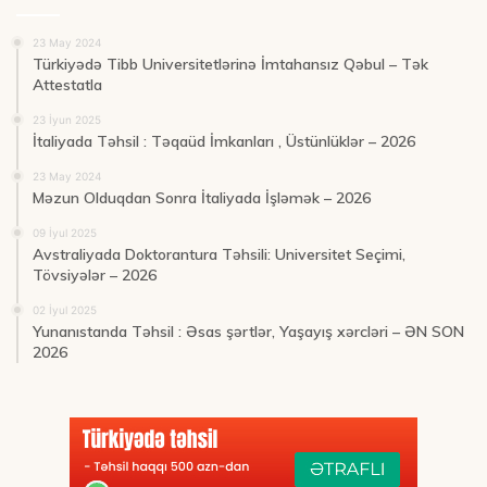
23 May 2024
Türkiyədə Tibb Universitetlərinə İmtahansız Qəbul – Tək
Attestatla
23 İyun 2025
İtaliyada Təhsil : Təqaüd İmkanları , Üstünlüklər – 2026
23 May 2024
Məzun Olduqdan Sonra İtaliyada İşləmək – 2026
09 İyul 2025
Avstraliyada Doktorantura Təhsili: Universitet Seçimi,
Tövsiyələr – 2026
02 İyul 2025
Yunanıstanda Təhsil : Əsas şərtlər, Yaşayış xərcləri – ƏN SON
2026