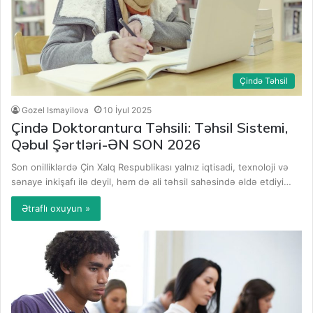
Çində Təhsil
Gozel Ismayilova
10 İyul 2025
Çində Doktorantura Təhsili: Təhsil Sistemi,
Qəbul Şərtləri-ƏN SON 2026
Son onilliklərdə Çin Xalq Respublikası yalnız iqtisadi, texnoloji və
sənaye inkişafı ilə deyil, həm də ali təhsil sahəsində əldə etdiyi…
Ətraflı oxuyun »