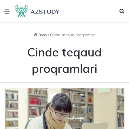
Menu
A
Əsas
/
Cinde teqaud proqramlari
Cinde teqaud
proqramlari