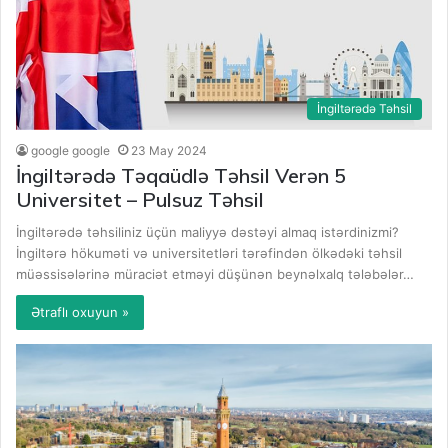
İngiltərədə Təhsil
google google
23 May 2024
İngiltərədə Təqaüdlə Təhsil Verən 5
Universitet – Pulsuz Təhsil
İngiltərədə təhsiliniz üçün maliyyə dəstəyi almaq istərdinizmi?
İngiltərə hökuməti və universitetləri tərəfindən ölkədəki təhsil
müəssisələrinə müraciət etməyi düşünən beynəlxalq tələbələr…
Ətraflı oxuyun »