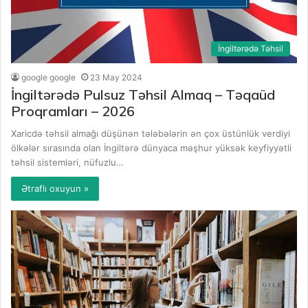
İngiltərədə Təhsil
google google
23 May 2024
İngiltərədə Pulsuz Təhsil Almaq – Təqaüd
Proqramları – 2026
Xaricdə təhsil almağı düşünən tələbələrin ən çox üstünlük verdiyi
ölkələr sırasında olan İngiltərə dünyaca məşhur yüksək keyfiyyətli
təhsil sistemləri, nüfuzlu…
Ətraflı oxuyun »