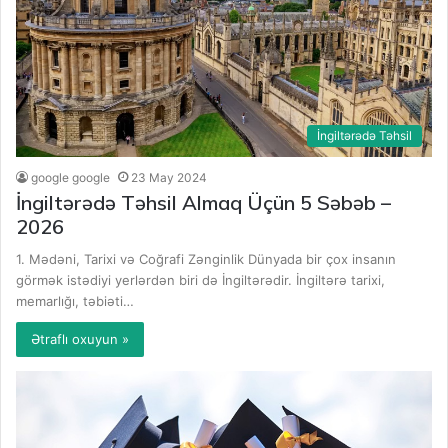
İngiltərədə Təhsil
google google
23 May 2024
İngiltərədə Təhsil Almaq Üçün 5 Səbəb –
2026
1. Mədəni, Tarixi və Coğrafi Zənginlik Dünyada bir çox insanın
görmək istədiyi yerlərdən biri də İngiltərədir. İngiltərə tarixi,
memarlığı, təbiəti…
Ətraflı oxuyun »