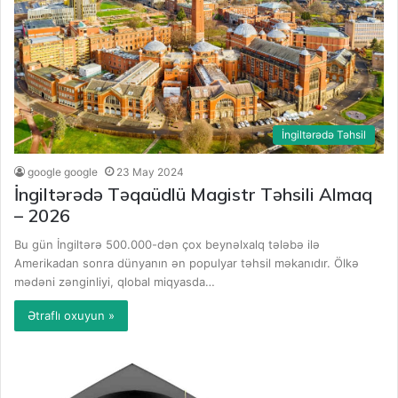
İngiltərədə Təhsil
google google
23 May 2024
İngiltərədə Təqaüdlü Magistr Təhsili Almaq
– 2026
Bu gün İngiltərə 500.000-dən çox beynəlxalq tələbə ilə
Amerikadan sonra dünyanın ən populyar təhsil məkanıdır. Ölkə
mədəni zənginliyi, qlobal miqyasda…
Ətraflı oxuyun »