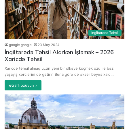
İngiltərədə Təhsil
google google
23 May 2024
İngiltərədə Təhsil Alarkən İşləmək – 2026
Xaricdə Təhsil
Xaricdə təhsil almaq üçün yeni bir ölkəyə köçmək özü ilə bəzi
yaşayış xərclərini də gətirir. Buna görə də əksər beynəlxalq…
Ətraflı oxuyun »