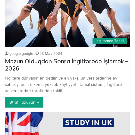
İngiltərədə Təhsil
google google
23 May 2024
Məzun Olduqdan Sonra İngiltərədə İşləmək –
2026
İngiltərə dünyanın ən qədim və ən yaxşı universitetlərinə ev
sahibliyi edir, ölkənin yüksək keyfiyyətli təhsil sistemi, İngiltərə
universitetləri tərəfindən təklif…
Ətraflı oxuyun »