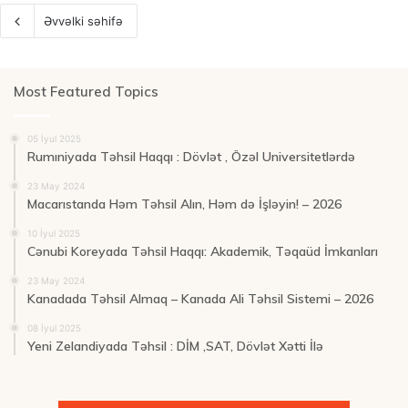
Əvvəlki səhifə
Most Featured Topics
05 İyul 2025
Rumıniyada Təhsil Haqqı : Dövlət , Özəl Universitetlərdə
23 May 2024
Macarıstanda Həm Təhsil Alın, Həm də İşləyin! – 2026
10 İyul 2025
Cənubi Koreyada Təhsil Haqqı: Akademik, Təqaüd İmkanları
23 May 2024
Kanadada Təhsil Almaq – Kanada Ali Təhsil Sistemi – 2026
08 İyul 2025
Yeni Zelandiyada Təhsil : DİM ,SAT, Dövlət Xətti İlə