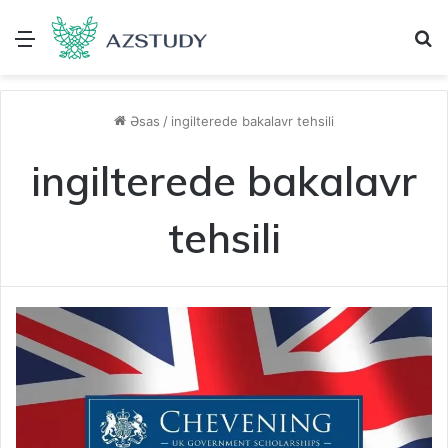
Menu
A
Əsas
/
ingilterede bakalavr tehsili
ingilterede bakalavr
tehsili