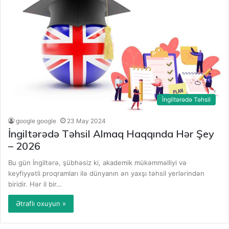
İngiltərədə Təhsil
google google
23 May 2024
İngiltərədə Təhsil Almaq Haqqında Hər Şey
– 2026
Bu gün İngiltərə, şübhəsiz ki, akademik mükəmməlliyi və
keyfiyyətli proqramları ilə dünyanın ən yaxşı təhsil yerlərindən
biridir. Hər il bir…
Ətraflı oxuyun »