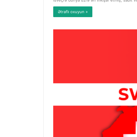
İsveçrə dünya üzrə ən inkişaf etmiş, sabit v
Ətraflı oxuyun »