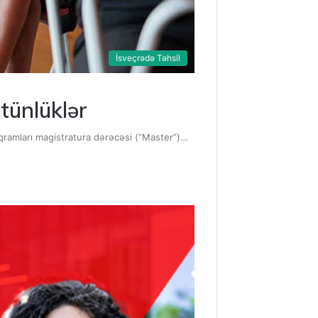
İsveçrədə Təhsil
tünlüklər
roqramları magistratura dərəcəsi (“Master”)…