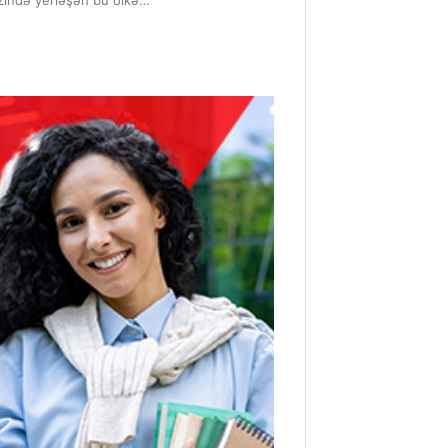
kəzində yerləşən bu ölkə…