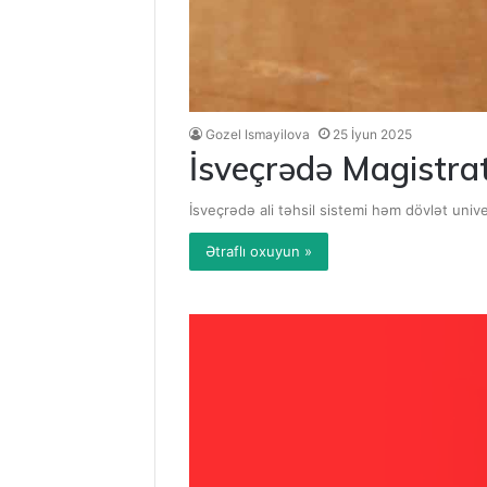
Gozel Ismayilova
25 İyun 2025
İsveçrədə Magistrat
İsveçrədə ali təhsil sistemi həm dövlət unive
Ətraflı oxuyun »