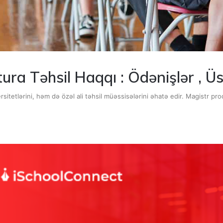
ura Təhsil Haqqı : Ödənişlər , Üs
rsitetlərini, həm də özəl ali təhsil müəssisələrini əhatə edir. Magistr p