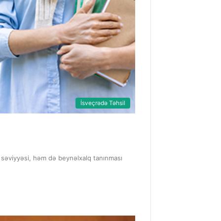
İsveçrədə Təhsil
k səviyyəsi, həm də beynəlxalq tanınması