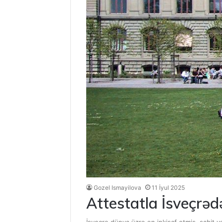
Gozel Ismayilova
11 İyul 2025
Attestatla İsveçrədə