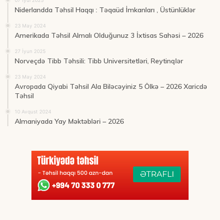
Niderlandda Təhsil Haqqı : Təqaüd İmkanları , Üstünlüklər
23 May 2024
Amerikada Təhsil Almalı Olduğunuz 3 İxtisas Sahəsi – 2026
27 İyun 2025
Norveçdə Tibb Təhsili: Tibb Universitetləri, Reytinqlər
23 May 2024
Avropada Qiyabi Təhsil Ala Biləcəyiniz 5 Ölkə – 2026 Xaricdə
Təhsil
10 Avqust 2024
Almaniyada Yay Məktəbləri – 2026