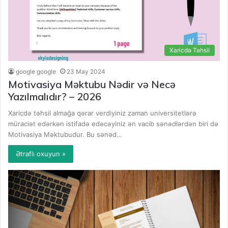
Xaricdə Təhsil
google google
23 May 2024
Motivasiya Məktubu Nədir və Necə
Yazılmalıdır? – 2026
Xaricdə təhsil almağa qərar verdiyiniz zaman universitetlərə
müraciət edərkən istifadə edəcəyiniz ən vacib sənədlərdən biri də
Motivasiya Məktubudur. Bu sənəd…
Ətraflı oxuyun »