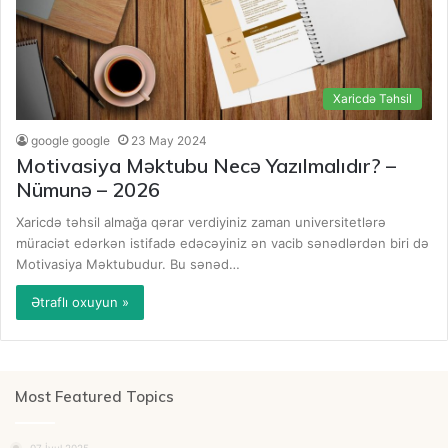
Xaricdə Təhsil
google google
23 May 2024
Motivasiya Məktubu Necə Yazılmalıdır? –
Nümunə – 2026
Xaricdə təhsil almağa qərar verdiyiniz zaman universitetlərə
müraciət edərkən istifadə edəcəyiniz ən vacib sənədlərdən biri də
Motivasiya Məktubudur. Bu sənəd…
Ətraflı oxuyun »
Most Featured Topics
07 İyul 2025