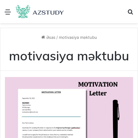
Menu
A
Əsas
/
motivasiya məktubu
motivasiya məktubu