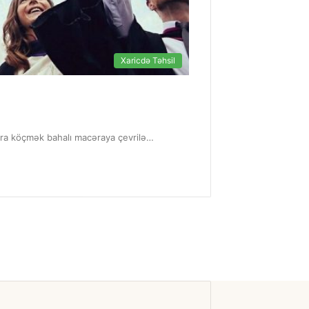
Xaricdə Təhsil
nara köçmək bahalı macəraya çevrilə…