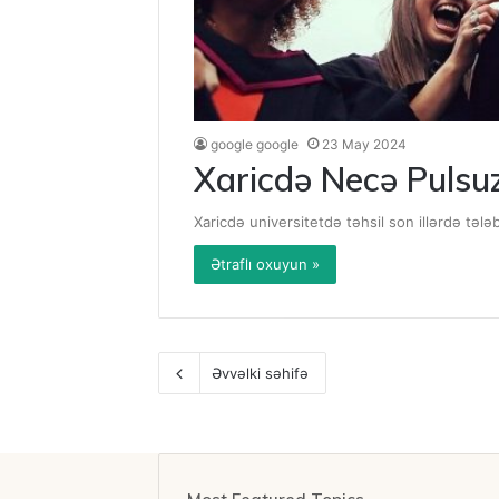
google google
23 May 2024
Xaricdə Necə Pulsu
Xaricdə universitetdə təhsil son illərdə təl
Ətraflı oxuyun »
Əvvəlki səhifə