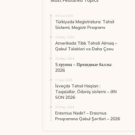
Most Featured Topics
03 İyul 2025
Türkiyədə Magistratura: Təhsil
Sistemi, Magistr Proqramı
23 May 2024
Amerikada Tibb Təhsili Almaq –
Qəbul Tələbləri və Daha Çoxu
23 May 2024
5 группа – Проходные баллы
2026
11 İyul 2025
İsveçdə Təhsil Haqları :
Təqaüdlər, Ödəniş sistemi – ƏN
SON 2026
23 May 2024
Erasmus Nədir? – Erasmus
Proqramına Qəbul Şərtləri – 2026