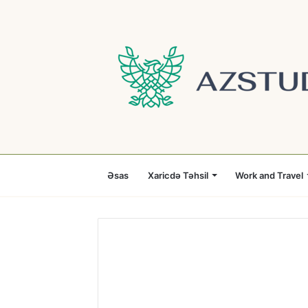
Əsas
Xaricdə Təhsil
Work and Travel