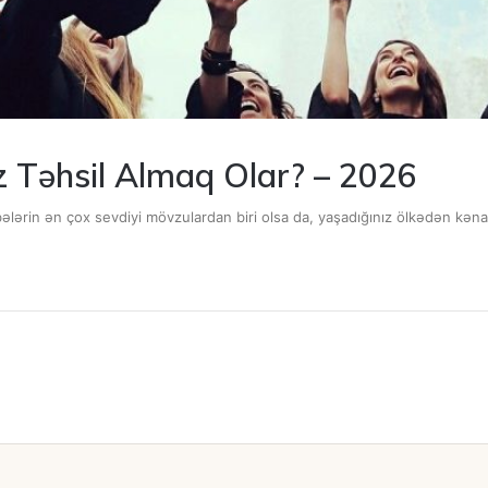
z Təhsil Almaq Olar? – 2026
əbələrin ən çox sevdiyi mövzulardan biri olsa da, yaşadığınız ölkədən kə